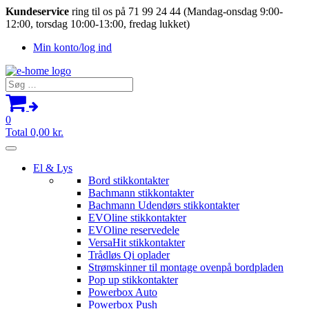
Kundeservice
ring til os på 71 99 24 44 (Mandag-onsdag 9:00-
12:00, torsdag 10:00-13:00, fredag lukket)
Min konto/log ind
Søg
efter:
0
Total
0,00
kr.
El & Lys
Bord stikkontakter
Bachmann stikkontakter
Bachmann Udendørs stikkontakter
EVOline stikkontakter
EVOline reservedele
VersaHit stikkontakter
Trådløs Qi oplader
Strømskinner til montage ovenpå bordpladen
Pop up stikkontakter
Powerbox Auto
Powerbox Push