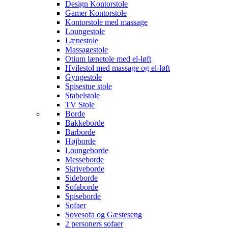
Design Kontorstole
Gamer Kontorstole
Kontorstole med massage
Loungestole
Lænestole
Massagestole
Otium lænetole med el-løft
Hvilestol med massage og el-løft
Gyngestole
Spisestue stole
Stabelstole
TV Stole
Borde
Bakkeborde
Barborde
Højborde
Loungeborde
Messeborde
Skriveborde
Sideborde
Sofaborde
Spiseborde
Sofaer
Sovesofa og Gæsteseng
2 personers sofaer