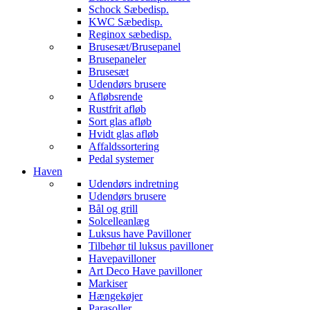
Schock Sæbedisp.
KWC Sæbedisp.
Reginox sæbedisp.
Brusesæt/Brusepanel
Brusepaneler
Brusesæt
Udendørs brusere
Afløbsrende
Rustfrit afløb
Sort glas afløb
Hvidt glas afløb
Affaldssortering
Pedal systemer
Haven
Udendørs indretning
Udendørs brusere
Bål og grill
Solcelleanlæg
Luksus have Pavilloner
Tilbehør til luksus pavilloner
Havepavilloner
Art Deco Have pavilloner
Markiser
Hængekøjer
Parasoller