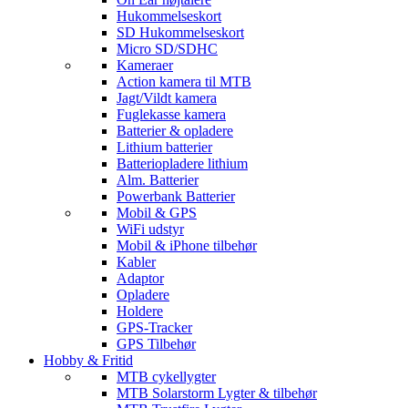
Hukommelseskort
SD Hukommelseskort
Micro SD/SDHC
Kameraer
Action kamera til MTB
Jagt/Vildt kamera
Fuglekasse kamera
Batterier & opladere
Lithium batterier
Batteriopladere lithium
Alm. Batterier
Powerbank Batterier
Mobil & GPS
WiFi udstyr
Mobil & iPhone tilbehør
Kabler
Adaptor
Opladere
Holdere
GPS-Tracker
GPS Tilbehør
Hobby & Fritid
MTB cykellygter
MTB Solarstorm Lygter & tilbehør