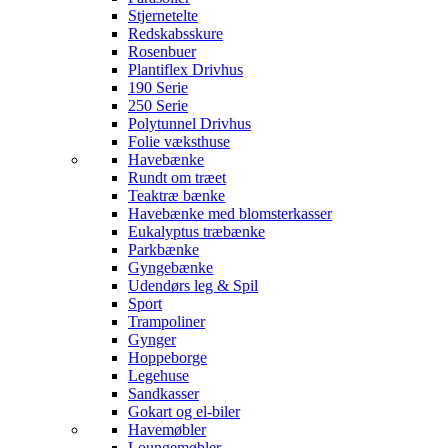
Stjernetelte
Redskabsskure
Rosenbuer
Plantiflex Drivhus
190 Serie
250 Serie
Polytunnel Drivhus
Folie væksthuse
Havebænke
Rundt om træet
Teaktræ bænke
Havebænke med blomsterkasser
Eukalyptus træbænke
Parkbænke
Gyngebænke
Udendørs leg & Spil
Sport
Trampoliner
Gynger
Hoppeborge
Legehuse
Sandkasser
Gokart og el-biler
Havemøbler
Loungemøbler