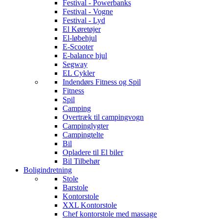
Festival - Powerbanks
Festival - Vogne
Festival - Lyd
El Køretøjer
El-løbehjul
E-Scooter
E-balance hjul
Segway
EL Cykler
Indendørs Fitness og Spil
Fitness
Spil
Camping
Overtræk til campingvogn
Campinglygter
Campingtelte
Bil
Opladere til El biler
Bil Tilbehør
Boligindretning
Stole
Barstole
Kontorstole
XXL Kontorstole
Chef kontorstole med massage