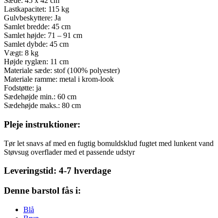
Sæde: 45 x 42 cm
Lastkapacitet: 115 kg
Gulvbeskyttere: Ja
Samlet bredde: 45 cm
Samlet højde: 71 – 91 cm
Samlet dybde: 45 cm
Vægt: 8 kg
Højde ryglæn: 11 cm
Materiale sæde: stof (100% polyester)
Materiale ramme: metal i krom-look
Fodstøtte: ja
Sædehøjde min.: 60 cm
Sædehøjde maks.: 80 cm
Pleje instruktioner:
Tør let snavs af med en fugtig bomuldsklud fugtet med lunkent vand
Støvsug overflader med et passende udstyr
Leveringstid: 4-7 hverdage
Denne barstol fås i:
Blå