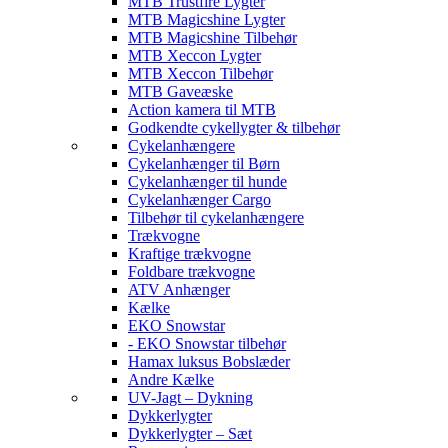
MTB Trustfire Lygter
MTB Magicshine Lygter
MTB Magicshine Tilbehør
MTB Xeccon Lygter
MTB Xeccon Tilbehør
MTB Gaveæske
Action kamera til MTB
Godkendte cykellygter & tilbehør
Cykelanhængere
Cykelanhænger til Børn
Cykelanhænger til hunde
Cykelanhænger Cargo
Tilbehør til cykelanhængere
Trækvogne
Kraftige trækvogne
Foldbare trækvogne
ATV Anhænger
Kælke
EKO Snowstar
- EKO Snowstar tilbehør
Hamax luksus Bobslæder
Andre Kælke
UV-Jagt – Dykning
Dykkerlygter
Dykkerlygter – Sæt