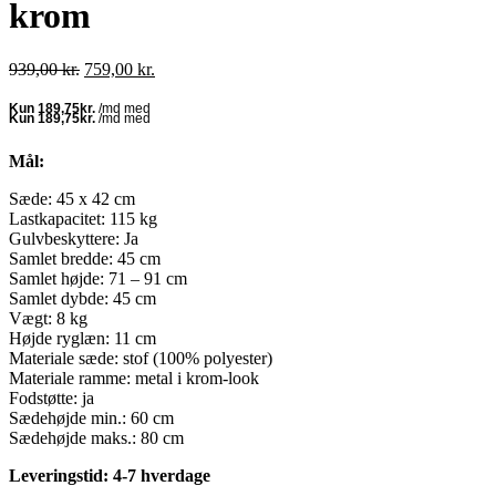
krom
Den
Den
939,00
kr.
759,00
kr.
oprindelige
aktuelle
pris
pris
var:
er:
939,00 kr..
759,00 kr..
Mål:
Sæde: 45 x 42 cm
Lastkapacitet: 115 kg
Gulvbeskyttere: Ja
Samlet bredde: 45 cm
Samlet højde: 71 – 91 cm
Samlet dybde: 45 cm
Vægt: 8 kg
Højde ryglæn: 11 cm
Materiale sæde: stof (100% polyester)
Materiale ramme: metal i krom-look
Fodstøtte: ja
Sædehøjde min.: 60 cm
Sædehøjde maks.: 80 cm
Leveringstid: 4-7 hverdage