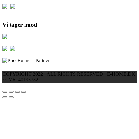
Vi tager imod
COPYRIGHT 2022 · ALL RIGHTS RESERVED · E-HOME.DK
· CVR: 40193782