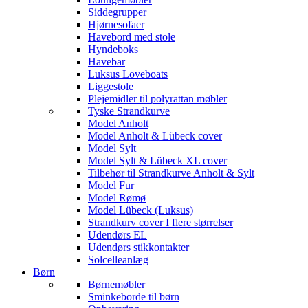
Siddegrupper
Hjørnesofaer
Havebord med stole
Hyndeboks
Havebar
Luksus Loveboats
Liggestole
Plejemidler til polyrattan møbler
Tyske Strandkurve
Model Anholt
Model Anholt & Lübeck cover
Model Sylt
Model Sylt & Lübeck XL cover
Tilbehør til Strandkurve Anholt & Sylt
Model Fur
Model Rømø
Model Lübeck (Luksus)
Strandkurv cover I flere størrelser
Udendørs EL
Udendørs stikkontakter
Solcelleanlæg
Børn
Børnemøbler
Sminkeborde til børn