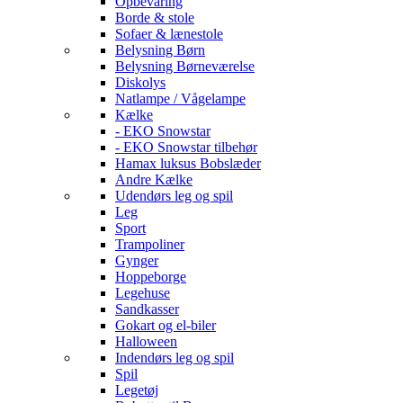
Opbevaring
Borde & stole
Sofaer & lænestole
Belysning Børn
Belysning Børneværelse
Diskolys
Natlampe / Vågelampe
Kælke
- EKO Snowstar
- EKO Snowstar tilbehør
Hamax luksus Bobslæder
Andre Kælke
Udendørs leg og spil
Leg
Sport
Trampoliner
Gynger
Hoppeborge
Legehuse
Sandkasser
Gokart og el-biler
Halloween
Indendørs leg og spil
Spil
Legetøj