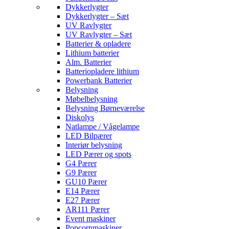
Dykkerlygter
Dykkerlygter – Sæt
UV Ravlygter
UV Ravlygter – Sæt
Batterier & opladere
Lithium batterier
Alm. Batterier
Batteriopladere lithium
Powerbank Batterier
Belysning
Møbelbelysning
Belysning Børneværelse
Diskolys
Natlampe / Vågelampe
LED Bilpærer
Interiør belysning
LED Pærer og spots
G4 Pærer
G9 Pærer
GU10 Pærer
E14 Pærer
E27 Pærer
AR111 Pærer
Event maskiner
Popcornmaskiner