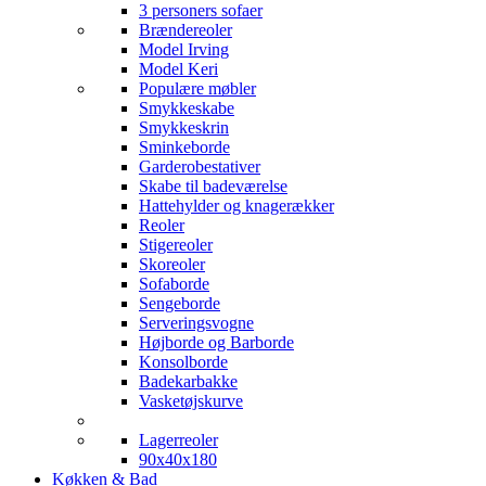
3 personers sofaer
Brændereoler
Model Irving
Model Keri
Populære møbler
Smykkeskabe
Smykkeskrin
Sminkeborde
Garderobestativer
Skabe til badeværelse
Hattehylder og knagerækker
Reoler
Stigereoler
Skoreoler
Sofaborde
Sengeborde
Serveringsvogne
Højborde og Barborde
Konsolborde
Badekarbakke
Vasketøjskurve
Lagerreoler
90x40x180
Køkken & Bad