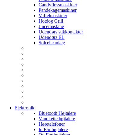
Candyflossmaskiner
Pandekagemaskiner
Vaffelmaskiner
Hotdog Grill
Juicemaskine
Udendørs stikkontakter
Udendørs EL
Solcelleanlæg
Elektronik
Bluetooth Højtalere
Vandtætte højtalere
Høretelefoner
In Ear højtalere
On Ear højtalere