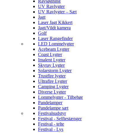
Ravsøgning
UV Ravlygter
UV Ravlygter – Sæt
Jagt
Laser Jagt Kikkert
Jagt/Vildt kamera
Golf
Laser Rangefinder
LED Lommelygter
Acebeam Lygter
Coast Lygter
Imalent Lygter
Skyray Lygter
Solarstorm Lygter
Trustfire lygter
Ultrafire Lygter
Camping Lygter
Diverse Lygter
Lommelygter - Tilbehør
Pandelamper
Pandelampe sæt
Festivalsudstyr
Festival - Selfiestænger
Festival - telte
Festival - Lys