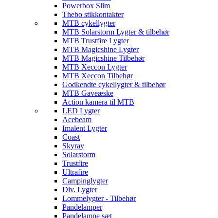
Powerbox Slim
Thebo stikkontakter
MTB cykellygter
MTB Solarstorm Lygter & tilbehør
MTB Trustfire Lygter
MTB Magicshine Lygter
MTB Magicshine Tilbehør
MTB Xeccon Lygter
MTB Xeccon Tilbehør
Godkendte cykellygter & tilbehør
MTB Gaveæske
Action kamera til MTB
LED Lygter
Acebeam
Imalent Lygter
Coast
Skyray
Solarstorm
Trustfire
Ultrafire
Campinglygter
Div. Lygter
Lommelygter - Tilbehør
Pandelamper
Pandelampe sæt