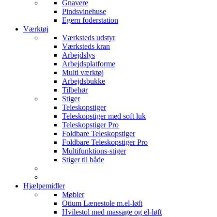
Gnavere
Pindsvinehuse
Egern foderstation
Værktøj
Værksteds udstyr
Værksteds kran
Arbejdslys
Arbejdsplatforme
Multi værktøj
Arbejdsbukke
Tilbehør
Stiger
Teleskopstiger
Teleskopstiger med soft luk
Teleskopstiger Pro
Foldbare Teleskopstiger
Foldbare Teleskopstiger Pro
Multifunktions-stiger
Stiger til både
Hjælpemidler
Møbler
Otium Lænestole m.el-løft
Hvilestol med massage og el-løft