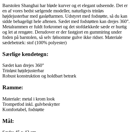
Barstolen Shanghai har bløde kurver og et elegant udseende. Det er
en af vores bedst sælgende modeller, naturligvis trinløs
højdejusterbar med gasløftarmen. Udstyret med fodstøtte, så du kan
sidde behageligt hele aftenen. Sædet med fodstøtten kan drejes 360°.
Metalrammen er fuldt forkromet og det stofdækkede sæde er hurtig
og let at rengøre. Derudover er der fastgjort en gummiring under
foden på barstolen, så selv følsomme gulve ikke ridser. Materiale
sædebetræk: stof (100% polyester)
Særlige kendetegn:
Sædet kan drejes 360°
Trinløst højdejusterbar
Robust konstruktion og holdbart betræk
Ramme:
Materiale: metal i krom look
Trompetfod inkl. gulvbeskytter
Komfortabel, fodstøtte
Mål: