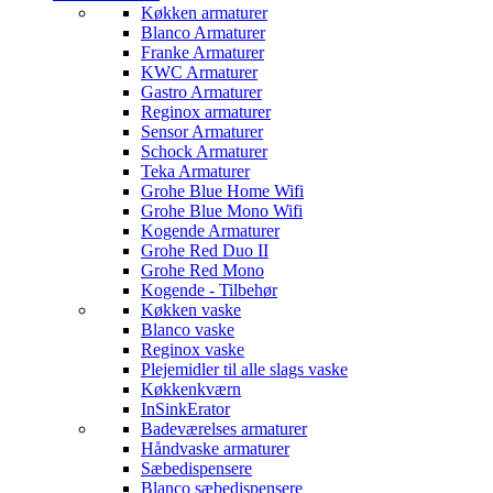
Køkken armaturer
Blanco Armaturer
Franke Armaturer
KWC Armaturer
Gastro Armaturer
Reginox armaturer
Sensor Armaturer
Schock Armaturer
Teka Armaturer
Grohe Blue Home Wifi
Grohe Blue Mono Wifi
Kogende Armaturer
Grohe Red Duo II
Grohe Red Mono
Kogende - Tilbehør
Køkken vaske
Blanco vaske
Reginox vaske
Plejemidler til alle slags vaske
Køkkenkværn
InSinkErator
Badeværelses armaturer
Håndvaske armaturer
Sæbedispensere
Blanco sæbedispensere