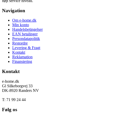
højt service niveau.
Navigation
Om e-home.dk
Min konto
Handelsbetingelser
EAN betalinger
Persondatapolitik
Restordre
Levering & Fragt
Kontakt
Reklamation
Finansiering
Kontakt
e-home.dk
Gl Silkeborgvej 33
DK-8920 Randers NV
T: 71 99 24 44
Følg os