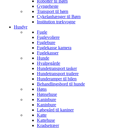
Robotter til Børn
Gyngeheste
Transport til børn
Cykelanhænger til Børn
Institution trækvogne
Husdyr
Fugle
Fuglevoliere
Fuglebure
Fuglekasse kamera
Fuglekasser
Hunde
Hvalpegårde
Hundetransport tasker
Hundetransport trailere
Hunderamper til bilen
Behandlingsbord til hunde
Høns
Hønsehuse
Kaninbure
Kaninbure
Løbegård til kaniner
Katte
Kattehuse
Kradsetræer