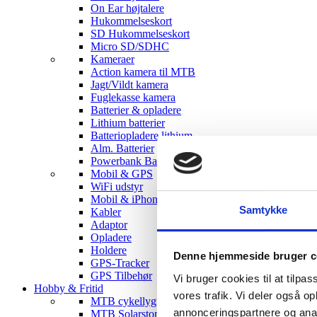
On Ear højtalere
Hukommelseskort
SD Hukommelseskort
Micro SD/SDHC
Kameraer
Action kamera til MTB
Jagt/Vildt kamera
Fuglekasse kamera
Batterier & opladere
Lithium batterier
Batteriopladere lithium
Alm. Batterier
Powerbank Batterier
Mobil & GPS
WiFi udstyr
Mobil & iPhone tilbehør
Samtykke
Kabler
Adaptor
Opladere
Holdere
Denne hjemmeside bruger c
GPS-Tracker
GPS Tilbehør
Vi bruger cookies til at tilpas
Hobby & Fritid
vores trafik. Vi deler også 
MTB cykellygter
annonceringspartnere og anal
MTB Solarstorm Lygter & tilbehør