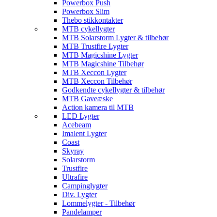
Powerbox Push
Powerbox Slim
Thebo stikkontakter
MTB cykellygter
MTB Solarstorm Lygter & tilbehør
MTB Trustfire Lygter
MTB Magicshine Lygter
MTB Magicshine Tilbehør
MTB Xeccon Lygter
MTB Xeccon Tilbehør
Godkendte cykellygter & tilbehør
MTB Gaveæske
Action kamera til MTB
LED Lygter
Acebeam
Imalent Lygter
Coast
Skyray
Solarstorm
Trustfire
Ultrafire
Campinglygter
Div. Lygter
Lommelygter - Tilbehør
Pandelamper