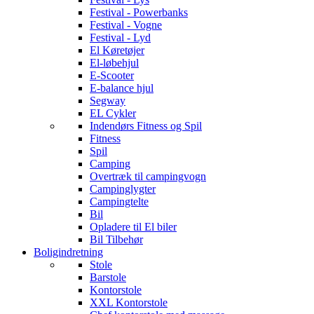
Festival - Powerbanks
Festival - Vogne
Festival - Lyd
El Køretøjer
El-løbehjul
E-Scooter
E-balance hjul
Segway
EL Cykler
Indendørs Fitness og Spil
Fitness
Spil
Camping
Overtræk til campingvogn
Campinglygter
Campingtelte
Bil
Opladere til El biler
Bil Tilbehør
Boligindretning
Stole
Barstole
Kontorstole
XXL Kontorstole