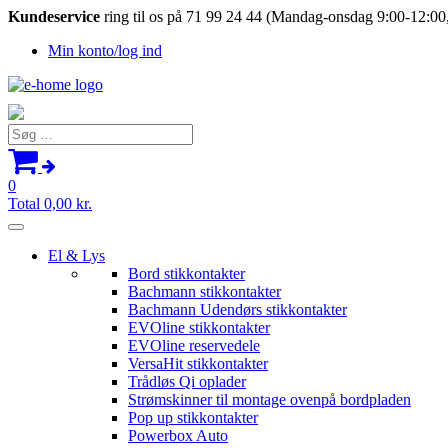
Kundeservice
ring til os på 71 99 24 44 (Mandag-onsdag 9:00-12:00,
Min konto/log ind
Søg
efter:
0
Total
0,00
kr.
El & Lys
Bord stikkontakter
Bachmann stikkontakter
Bachmann Udendørs stikkontakter
EVOline stikkontakter
EVOline reservedele
VersaHit stikkontakter
Trådløs Qi oplader
Strømskinner til montage ovenpå bordpladen
Pop up stikkontakter
Powerbox Auto