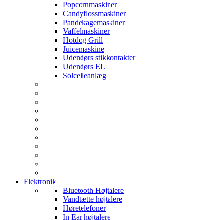
Popcornmaskiner
Candyflossmaskiner
Pandekagemaskiner
Vaffelmaskiner
Hotdog Grill
Juicemaskine
Udendørs stikkontakter
Udendørs EL
Solcelleanlæg
Elektronik
Bluetooth Højtalere
Vandtætte højtalere
Høretelefoner
In Ear højtalere