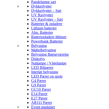
Pandelampe sæt
Dykkerlygter
Dykkerlygter – Sæt
UV Ravlygter
UV Ravlygter – Sæt
Batterier & opladere
Lithium batterier
Alm. Batterier
Batteriopladere lithium
Powerbank Batterier
Belysning
Møbelbelysning
Belysning Børneværelse
Diskolys
Natlampe / Vågelampe
LED Bilpærer
Interiør belysning
LED Pærer og spots
G4 Pærer
G9 Pærer
GU10 Pærer
E14 Pærer
E27 Pærer
AR111 Pærer
Event maskiner