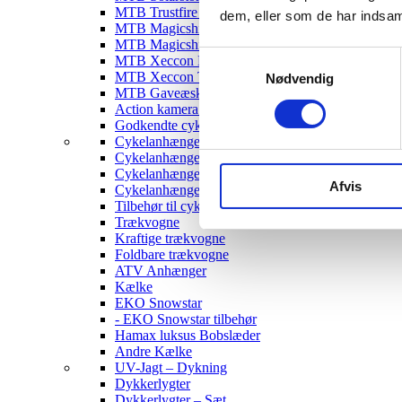
MTB Trustfire Lygter
dem, eller som de har indsaml
MTB Magicshine Lygter
MTB Magicshine Tilbehør
Samtykkevalg
MTB Xeccon Lygter
MTB Xeccon Tilbehør
Nødvendig
MTB Gaveæske
Action kamera til MTB
Godkendte cykellygter & tilbehør
Cykelanhængere
Cykelanhænger til Børn
Cykelanhænger til hunde
Afvis
Cykelanhænger Cargo
Tilbehør til cykelanhængere
Trækvogne
Kraftige trækvogne
Foldbare trækvogne
ATV Anhænger
Kælke
EKO Snowstar
- EKO Snowstar tilbehør
Hamax luksus Bobslæder
Andre Kælke
UV-Jagt – Dykning
Dykkerlygter
Dykkerlygter – Sæt