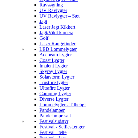
Ravsøgning
UV Ravlygter
UV Ravlygter – Sæt
Jagt
Laser Jagt Kikkert
Jagt/Vildt kamera
Golf
Laser Rangefinder
LED Lommelygter
Acebeam Lygter
Coast Lygter
Imalent Lygter
Skyray Lygter
Solarstorm Lygter
Trustfire lygter
Ultrafire Lygter
Camping Lygter
Diverse Lygter
Lommelygter - Tilbehør
Pandelamper
Pandelampe sæt
Festivalsudstyr
Festival - Selfiestænger
Festival - telte
Festival - Lys