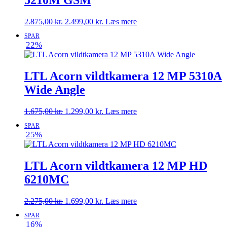
5210M GSM
Den
Den
2.875,00
kr.
2.499,00
kr.
Læs mere
oprindelige
aktuelle
SPAR
pris
pris
22%
var:
er:
2.875,00 kr..
2.499,00 kr..
LTL Acorn vildtkamera 12 MP 5310A
Wide Angle
Den
Den
1.675,00
kr.
1.299,00
kr.
Læs mere
oprindelige
aktuelle
SPAR
pris
pris
25%
var:
er:
1.675,00 kr..
1.299,00 kr..
LTL Acorn vildtkamera 12 MP HD
6210MC
Den
Den
2.275,00
kr.
1.699,00
kr.
Læs mere
oprindelige
aktuelle
SPAR
pris
pris
16%