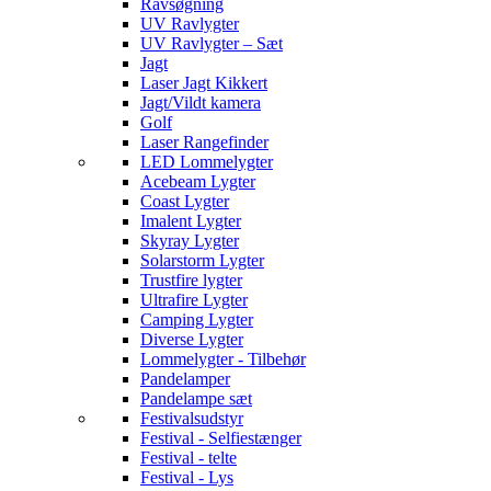
Ravsøgning
UV Ravlygter
UV Ravlygter – Sæt
Jagt
Laser Jagt Kikkert
Jagt/Vildt kamera
Golf
Laser Rangefinder
LED Lommelygter
Acebeam Lygter
Coast Lygter
Imalent Lygter
Skyray Lygter
Solarstorm Lygter
Trustfire lygter
Ultrafire Lygter
Camping Lygter
Diverse Lygter
Lommelygter - Tilbehør
Pandelamper
Pandelampe sæt
Festivalsudstyr
Festival - Selfiestænger
Festival - telte
Festival - Lys