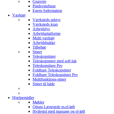
Gnavere
Pindsvinehuse
Egern foderstation
Værktøj
Værksteds udstyr
Værksteds kran
Arbejdslys
Arbejdsplatforme
Multi værktøj
Arbejdsbukke
Tilbehør
Stiger
Teleskopstiger
Teleskopstiger med soft luk
Teleskopstiger Pro
Foldbare Teleskopstiger
Foldbare Teleskopstiger Pro
Multifunktions-stiger
Stiger til både
Hjælpemidler
Møbler
Otium Lænestole m.el-løft
Hvilestol med massage og el-løft