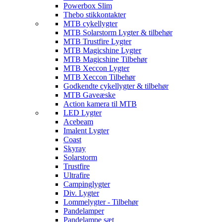
Powerbox Slim
Thebo stikkontakter
MTB cykellygter
MTB Solarstorm Lygter & tilbehør
MTB Trustfire Lygter
MTB Magicshine Lygter
MTB Magicshine Tilbehør
MTB Xeccon Lygter
MTB Xeccon Tilbehør
Godkendte cykellygter & tilbehør
MTB Gaveæske
Action kamera til MTB
LED Lygter
Acebeam
Imalent Lygter
Coast
Skyray
Solarstorm
Trustfire
Ultrafire
Campinglygter
Div. Lygter
Lommelygter - Tilbehør
Pandelamper
Pandelampe sæt