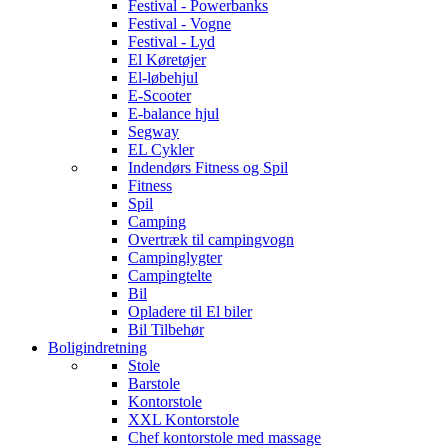
Festival - Powerbanks
Festival - Vogne
Festival - Lyd
El Køretøjer
El-løbehjul
E-Scooter
E-balance hjul
Segway
EL Cykler
Indendørs Fitness og Spil
Fitness
Spil
Camping
Overtræk til campingvogn
Campinglygter
Campingtelte
Bil
Opladere til El biler
Bil Tilbehør
Boligindretning
Stole
Barstole
Kontorstole
XXL Kontorstole
Chef kontorstole med massage