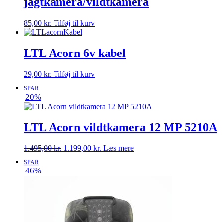
jagtkamera/vildtkamera
85,00
kr.
Tilføj til kurv
LTL Acorn 6v kabel
29,00
kr.
Tilføj til kurv
SPAR
20%
LTL Acorn vildtkamera 12 MP 5210A
Den
Den
1.495,00
kr.
1.199,00
kr.
Læs mere
oprindelige
aktuelle
SPAR
pris
pris
46%
var:
er:
1.495,00 kr..
1.199,00 kr..