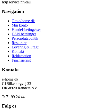
højt service niveau.
Navigation
Om e-home.dk
Min konto
Handelsbetingelser
EAN betalinger
Persondatapolitik
Restordre
Levering & Fragt
Kontakt
Reklamation
Finansiering
Kontakt
e-home.dk
Gl Silkeborgvej 33
DK-8920 Randers NV
T: 71 99 24 44
Følg os