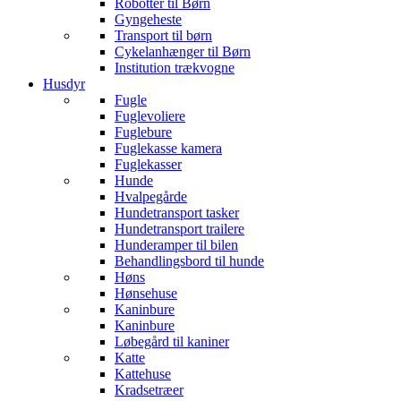
Robotter til Børn
Gyngeheste
Transport til børn
Cykelanhænger til Børn
Institution trækvogne
Husdyr
Fugle
Fuglevoliere
Fuglebure
Fuglekasse kamera
Fuglekasser
Hunde
Hvalpegårde
Hundetransport tasker
Hundetransport trailere
Hunderamper til bilen
Behandlingsbord til hunde
Høns
Hønsehuse
Kaninbure
Kaninbure
Løbegård til kaniner
Katte
Kattehuse
Kradsetræer