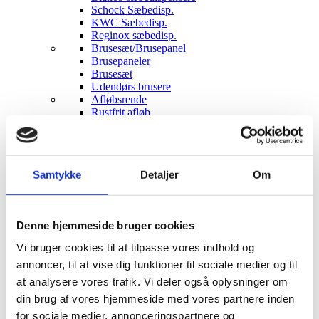
Schock Sæbedisp.
KWC Sæbedisp.
Reginox sæbedisp.
Brusesæt/Brusepanel
Brusepaneler
Brusesæt
Udendørs brusere
Afløbsrende
Rustfrit afløb
Sort glas afløb
Hvidt glas afløb
Affaldssortering
Pedal systemer
Samtykke
Detaljer
Om
Haven
Udendørs indretning
Udendørs brusere
Bål og grill
Denne hjemmeside bruger cookies
Solcelleanlæg
Luksus have Pavilloner
Vi bruger cookies til at tilpasse vores indhold og
Tilbehør til luksus pavilloner
annoncer, til at vise dig funktioner til sociale medier og til
Havepavilloner
Art Deco Have pavilloner
at analysere vores trafik. Vi deler også oplysninger om
Markiser
din brug af vores hjemmeside med vores partnere inden
Hængekøjer
for sociale medier, annonceringspartnere og
Parasoller