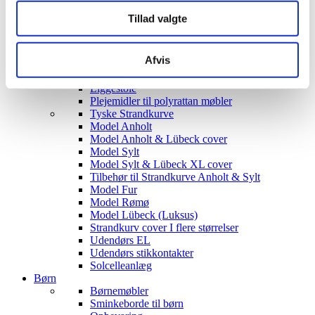
Siddegrupper
Tillad valgte
Hjørnesofaer
Havebord med stole
Hyndeboks
Afvis
Havebar
Luksus Loveboats
Liggestole
Plejemidler til polyrattan møbler
Tyske Strandkurve
Model Anholt
Model Anholt & Lübeck cover
Model Sylt
Model Sylt & Lübeck XL cover
Tilbehør til Strandkurve Anholt & Sylt
Model Fur
Model Rømø
Model Lübeck (Luksus)
Strandkurv cover I flere størrelser
Udendørs EL
Udendørs stikkontakter
Solcelleanlæg
Børn
Børnemøbler
Sminkeborde til børn