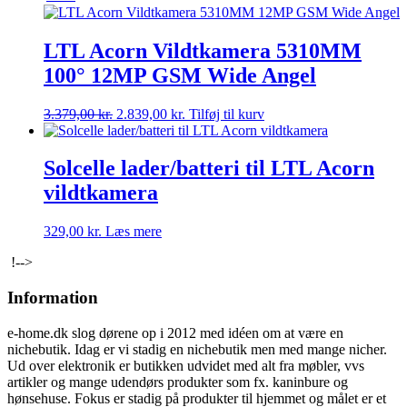
var:
er:
2.275,00 kr..
1.699,00 kr..
LTL Acorn Vildtkamera 5310MM
100° 12MP GSM Wide Angel
Den
Den
3.379,00
kr.
2.839,00
kr.
Tilføj til kurv
oprindelige
aktuelle
pris
pris
var:
er:
Solcelle lader/batteri til LTL Acorn
3.379,00 kr..
2.839,00 kr..
vildtkamera
329,00
kr.
Læs mere
!-->
Information
e-home.dk slog dørene op i 2012 med idéen om at være en
nichebutik. Idag er vi stadig en nichebutik men med mange nicher.
Ud over elektronik er butikken udvidet med alt fra møbler, vvs
artikler og mange udendørs produkter som fx. kaninbure og
hønsehuse. Fokus er stadig på produkter til hjemmet og målet er et