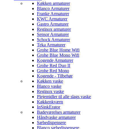
Køkken armaturer
Blanco Armaturer
Franke Armaturer
KWC Armaturer
Gastro Armaturer
Reginox armaturer
Sensor Armaturer
Schock Armaturer
Teka Armaturer
Grohe Blue Home Wifi
Grohe Blue Mono Wifi
Kogende Armaturer
Grohe Red Duo II
Grohe Red Mono
Kogende - Tilbehør
Køkken vaske
Blanco vaske
Reginox vaske
Plejemidler til alle slags vaske
Køkkenkværn
InSinkErator
Badeværelses armaturer
Håndvaske armaturer
Sæbedispensere
Blanco sæbedispensere