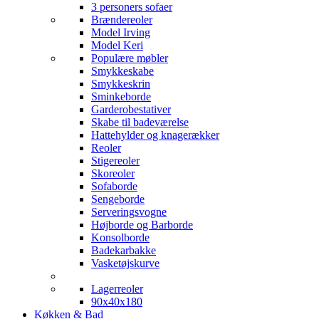
3 personers sofaer
Brændereoler
Model Irving
Model Keri
Populære møbler
Smykkeskabe
Smykkeskrin
Sminkeborde
Garderobestativer
Skabe til badeværelse
Hattehylder og knagerækker
Reoler
Stigereoler
Skoreoler
Sofaborde
Sengeborde
Serveringsvogne
Højborde og Barborde
Konsolborde
Badekarbakke
Vasketøjskurve
Lagerreoler
90x40x180
Køkken & Bad