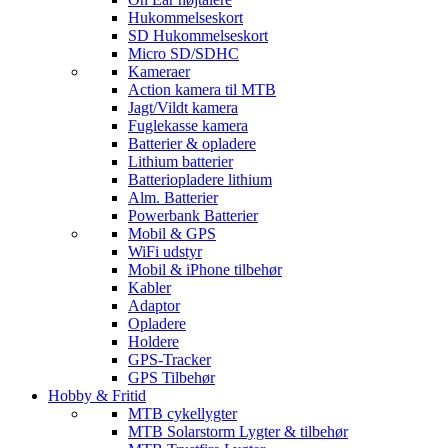
Hukommelseskort
SD Hukommelseskort
Micro SD/SDHC
Kameraer
Action kamera til MTB
Jagt/Vildt kamera
Fuglekasse kamera
Batterier & opladere
Lithium batterier
Batteriopladere lithium
Alm. Batterier
Powerbank Batterier
Mobil & GPS
WiFi udstyr
Mobil & iPhone tilbehør
Kabler
Adaptor
Opladere
Holdere
GPS-Tracker
GPS Tilbehør
Hobby & Fritid
MTB cykellygter
MTB Solarstorm Lygter & tilbehør