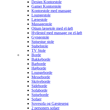
Design Kontorstole
Gamer Kontorstole
Kontorstole med massage
Loungestole
Lænestole
Massagestole
Otium lænetole med el-løft
Hvilestol med massage og el-løft
Gyngestole
Spisestue stole
Stabelstole
TV Stole
Borde
Bakkeborde
Barborde
Højborde
Loungeborde
Messeborde
Skriveborde
Sideborde
Sofaborde
Spiseborde
Sofaer
Sovesofa og Gæsteseng
2 personers sofaer