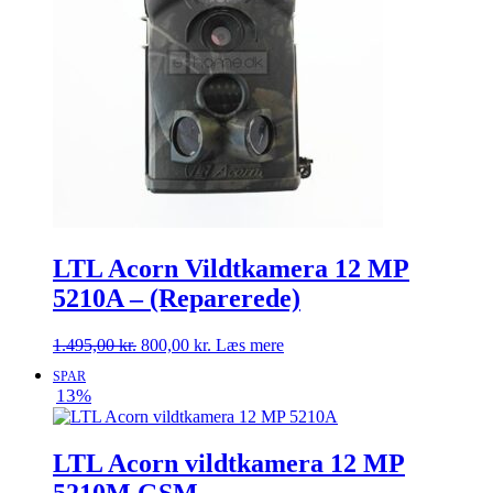
LTL Acorn Vildtkamera 12 MP
5210A – (Reparerede)
Den
Den
1.495,00
kr.
800,00
kr.
Læs mere
oprindelige
aktuelle
SPAR
pris
pris
13%
var:
er:
1.495,00 kr..
800,00 kr..
LTL Acorn vildtkamera 12 MP