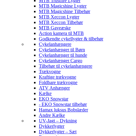
MTB Trustfire Lygter
MTB Magicshine Lygter
MTB Magicshine Tilbehør
MTB Xeccon Lygter
MTB Xeccon Tilbehør
MTB Gaveæske
Action kamera til MTB
Godkendte cykellygter & tilbehør
Cykelanhængere
Cykelanhænger til Børn
Cykelanhænger til hunde
Cykelanhænger Cargo
Tilbehør til cykelanhængere
Trækvogne
Kraftige trækvogne
Foldbare trækvogne
ATV Anhænger
Kælke
EKO Snowstar
- EKO Snowstar tilbehør
Hamax luksus Bobslæder
Andre Kælke
UV-Jagt – Dykning
Dykkerlygter
Dykkerlygter – Sæt