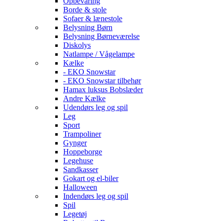
Opbevaring
Borde & stole
Sofaer & lænestole
Belysning Børn
Belysning Børneværelse
Diskolys
Natlampe / Vågelampe
Kælke
- EKO Snowstar
- EKO Snowstar tilbehør
Hamax luksus Bobslæder
Andre Kælke
Udendørs leg og spil
Leg
Sport
Trampoliner
Gynger
Hoppeborge
Legehuse
Sandkasser
Gokart og el-biler
Halloween
Indendørs leg og spil
Spil
Legetøj