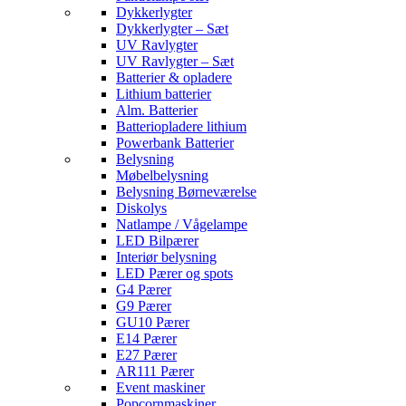
Dykkerlygter
Dykkerlygter – Sæt
UV Ravlygter
UV Ravlygter – Sæt
Batterier & opladere
Lithium batterier
Alm. Batterier
Batteriopladere lithium
Powerbank Batterier
Belysning
Møbelbelysning
Belysning Børneværelse
Diskolys
Natlampe / Vågelampe
LED Bilpærer
Interiør belysning
LED Pærer og spots
G4 Pærer
G9 Pærer
GU10 Pærer
E14 Pærer
E27 Pærer
AR111 Pærer
Event maskiner
Popcornmaskiner