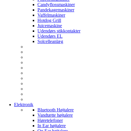
Candyflossmaskiner
Pandekagemaskiner
Vaffelmaskiner
Hotdog Grill
Juicemaskine
Udendørs stikkontakter
Udendørs EL
Solcelleanlæg
Elektronik
Bluetooth Højtalere
Vandtætte højtalere
Høretelefoner
In Ear højtalere
On Ear højtalere