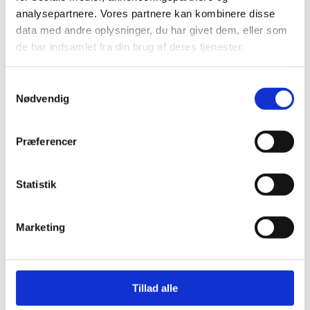
Stjernetelte
analysepartnere. Vores partnere kan kombinere disse
Redskabsskure
data med andre oplysninger, du har givet dem, eller som
Rosenbuer
de har indsamlet fra din brug af deres tjenester.
Plantiflex Drivhus
190 Serie
250 Serie
Samtykkevalg
Polytunnel Drivhus
Folie væksthuse
Nødvendig
Havebænke
Rundt om træet
Teaktræ bænke
Præferencer
Havebænke med blomsterkasser
Eukalyptus træbænke
Parkbænke
Statistik
Gyngebænke
Udendørs leg & Spil
Sport
Trampoliner
Marketing
Gynger
Hoppeborge
Legehuse
Sandkasser
Gokart og el-biler
Tillad alle
Havemøbler
Loungemøbler