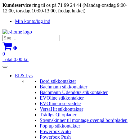
Kundeservice
ring til os på 71 99 24 44 (Mandag-onsdag 9:00-
12:00, torsdag 10:00-13:00, fredag lukket)
Min konto/log ind
Søg
efter:
0
Total
0,00
kr.
El & Lys
Bord stikkontakter
Bachmann stikkontakter
Bachmann Udendørs stikkontakter
EVOline stikkontakter
EVOline reservedele
VersaHit stikkontakter
Trådløs Qi oplader
Strømskinner til montage ovenpå bordpladen
Pop up stikkontakter
Powerbox Auto
Powerbox Push