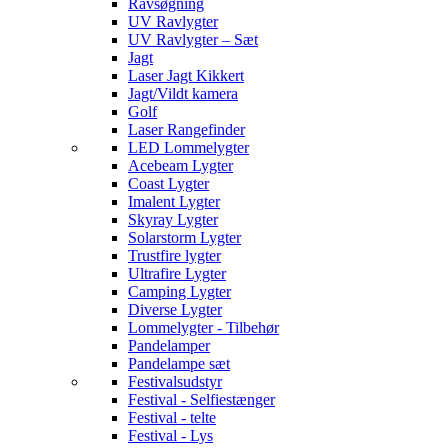
Ravsøgning
UV Ravlygter
UV Ravlygter – Sæt
Jagt
Laser Jagt Kikkert
Jagt/Vildt kamera
Golf
Laser Rangefinder
LED Lommelygter
Acebeam Lygter
Coast Lygter
Imalent Lygter
Skyray Lygter
Solarstorm Lygter
Trustfire lygter
Ultrafire Lygter
Camping Lygter
Diverse Lygter
Lommelygter - Tilbehør
Pandelamper
Pandelampe sæt
Festivalsudstyr
Festival - Selfiestænger
Festival - telte
Festival - Lys