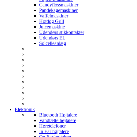
Candyflossmaskiner
Pandekagemaskiner
Vaffelmaskiner
Hotdog Grill
Juicemaskine
Udendørs stikkontakter
Udendørs EL
Solcelleanlæg
Elektronik
Bluetooth Højtalere
Vandtætte højtalere
Høretelefoner
In Ear højtalere
On Ear højtalere