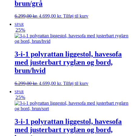
brun/grå
Den
Den
6.299,00
kr.
4.699,00
kr.
Tilføj til kurv
oprindelige
aktuelle
SPAR
pris
pris
25%
var:
er:
6.299,00 kr..
4.699,00 kr..
3-i-1 polyrattan liggestol, havesofa
med justerbart ryglæn og bord,
brun/hvid
Den
Den
6.299,00
kr.
4.699,00
kr.
Tilføj til kurv
oprindelige
aktuelle
SPAR
pris
pris
25%
var:
er:
6.299,00 kr..
4.699,00 kr..
3-i-1 polyrattan liggestol, havesofa
med justerbart ryglæn og bord,