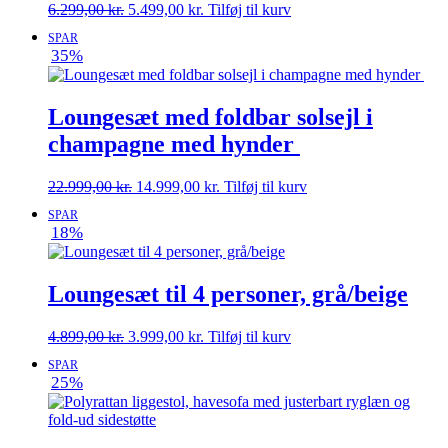
Den
Den
6.299,00
kr.
5.499,00
kr.
Tilføj til kurv
oprindelige
aktuelle
SPAR
pris
pris
35%
var:
er:
6.299,00 kr..
5.499,00 kr..
Loungesæt med foldbar solsejl i
champagne med hynder
Den
Den
22.999,00
kr.
14.999,00
kr.
Tilføj til kurv
oprindelige
aktuelle
SPAR
pris
pris
18%
var:
er:
22.999,00 kr..
14.999,00 kr..
Loungesæt til 4 personer, grå/beige
Den
Den
4.899,00
kr.
3.999,00
kr.
Tilføj til kurv
oprindelige
aktuelle
SPAR
pris
pris
25%
var:
er:
4.899,00 kr..
3.999,00 kr..