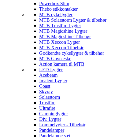
Powerbox Slim
Thebo stikkontakter
MTB cykellygter
MTB Solarstorm Lygter & tilbehør
MTB Trustfire Lygter
MTB Magicshine Lygter
MTB Magicshine Tilbehør
MTB Xeccon Lygter
MTB Xeccon Tilbehør
Godkendte cykellygter & tilbehør
MTB Gaveæske
Action kamera til MTB
LED Lygter
Acebeam
Imalent Lygter
Coast
Skyray
Solarstorm
Trustfire
Ultrafire
Campinglygter
Div. Lygter
Lommelygter - Tilbehør
Pandelamper
Pandelampe sæt