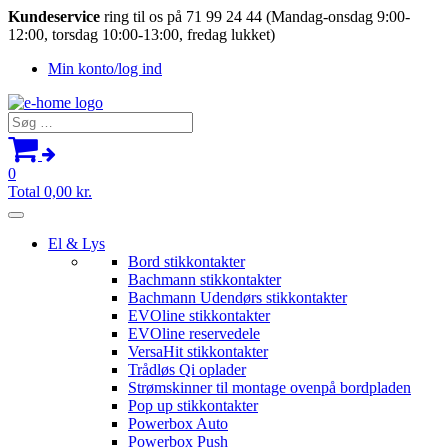
Kundeservice
ring til os på 71 99 24 44 (Mandag-onsdag 9:00-
12:00, torsdag 10:00-13:00, fredag lukket)
Min konto/log ind
Søg
efter:
0
Total
0,00
kr.
El & Lys
Bord stikkontakter
Bachmann stikkontakter
Bachmann Udendørs stikkontakter
EVOline stikkontakter
EVOline reservedele
VersaHit stikkontakter
Trådløs Qi oplader
Strømskinner til montage ovenpå bordpladen
Pop up stikkontakter
Powerbox Auto
Powerbox Push