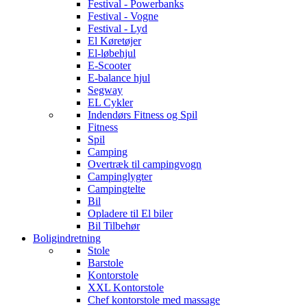
Festival - Powerbanks
Festival - Vogne
Festival - Lyd
El Køretøjer
El-løbehjul
E-Scooter
E-balance hjul
Segway
EL Cykler
Indendørs Fitness og Spil
Fitness
Spil
Camping
Overtræk til campingvogn
Campinglygter
Campingtelte
Bil
Opladere til El biler
Bil Tilbehør
Boligindretning
Stole
Barstole
Kontorstole
XXL Kontorstole
Chef kontorstole med massage