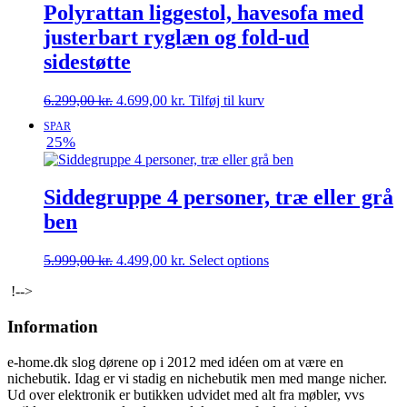
Polyrattan liggestol, havesofa med
justerbart ryglæn og fold-ud
sidestøtte
Den
Den
6.299,00
kr.
4.699,00
kr.
Tilføj til kurv
oprindelige
aktuelle
SPAR
pris
pris
25%
var:
er:
6.299,00 kr..
4.699,00 kr..
Siddegruppe 4 personer, træ eller grå
ben
Den
Den
5.999,00
kr.
4.499,00
kr.
Select options
oprindelige
aktuelle
!-->
pris
pris
var:
er:
Information
5.999,00 kr..
4.499,00 kr..
e-home.dk slog dørene op i 2012 med idéen om at være en
nichebutik. Idag er vi stadig en nichebutik men med mange nicher.
Ud over elektronik er butikken udvidet med alt fra møbler, vvs