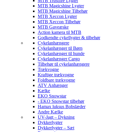
MTB Trustfire Lygter
MTB Magicshine Lygter
MTB Magicshine Tilbehør
MTB Xeccon Lygter
MTB Xeccon Tilbehør
MTB Gaveæske
Action kamera til MTB
Godkendte cykellygter & tilbehør
Cykelanhængere
Cykelanhænger til Børn
Cykelanhænger til hunde
Cykelanhænger Cargo
Tilbehør til cykelanhængere
Trækvogne
Kraftige trækvogne
Foldbare trækvogne
ATV Anhænger
Kælke
EKO Snowstar
- EKO Snowstar tilbehør
Hamax luksus Bobslæder
Andre Kælke
UV-Jagt – Dykning
Dykkerlygter
Dykkerlygter – Sæt