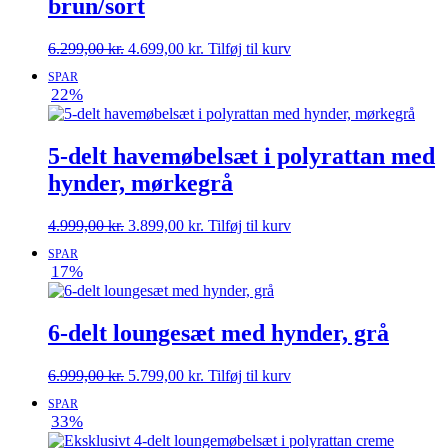
brun/sort
Den
Den
6.299,00
kr.
4.699,00
kr.
Tilføj til kurv
oprindelige
aktuelle
SPAR
pris
pris
22%
var:
er:
6.299,00 kr..
4.699,00 kr..
5-delt havemøbelsæt i polyrattan med
hynder, mørkegrå
Den
Den
4.999,00
kr.
3.899,00
kr.
Tilføj til kurv
oprindelige
aktuelle
SPAR
pris
pris
17%
var:
er:
4.999,00 kr..
3.899,00 kr..
6-delt loungesæt med hynder, grå
Den
Den
6.999,00
kr.
5.799,00
kr.
Tilføj til kurv
oprindelige
aktuelle
SPAR
pris
pris
33%
var:
er:
6.999,00 kr..
5.799,00 kr..