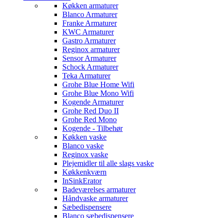
Køkken armaturer
Blanco Armaturer
Franke Armaturer
KWC Armaturer
Gastro Armaturer
Reginox armaturer
Sensor Armaturer
Schock Armaturer
Teka Armaturer
Grohe Blue Home Wifi
Grohe Blue Mono Wifi
Kogende Armaturer
Grohe Red Duo II
Grohe Red Mono
Kogende - Tilbehør
Køkken vaske
Blanco vaske
Reginox vaske
Plejemidler til alle slags vaske
Køkkenkværn
InSinkErator
Badeværelses armaturer
Håndvaske armaturer
Sæbedispensere
Blanco sæbedispensere