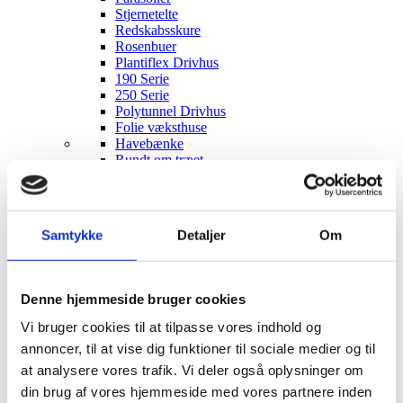
Stjernetelte
Redskabsskure
Rosenbuer
Plantiflex Drivhus
190 Serie
250 Serie
Polytunnel Drivhus
Folie væksthuse
Havebænke
Rundt om træet
Teaktræ bænke
Havebænke med blomsterkasser
Eukalyptus træbænke
Parkbænke
Samtykke
Detaljer
Om
Gyngebænke
Udendørs leg & Spil
Sport
Trampoliner
Denne hjemmeside bruger cookies
Gynger
Hoppeborge
Vi bruger cookies til at tilpasse vores indhold og
Legehuse
annoncer, til at vise dig funktioner til sociale medier og til
Sandkasser
at analysere vores trafik. Vi deler også oplysninger om
Gokart og el-biler
Havemøbler
din brug af vores hjemmeside med vores partnere inden
Loungemøbler