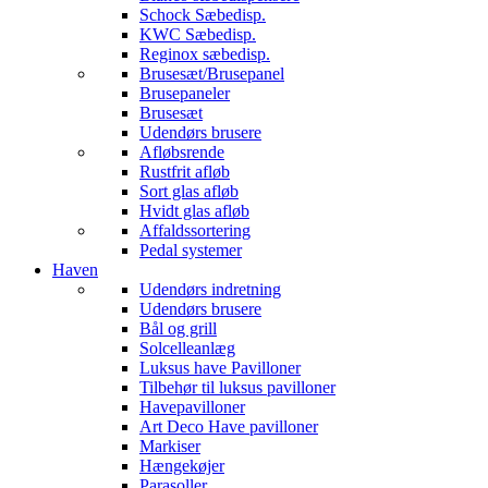
Schock Sæbedisp.
KWC Sæbedisp.
Reginox sæbedisp.
Brusesæt/Brusepanel
Brusepaneler
Brusesæt
Udendørs brusere
Afløbsrende
Rustfrit afløb
Sort glas afløb
Hvidt glas afløb
Affaldssortering
Pedal systemer
Haven
Udendørs indretning
Udendørs brusere
Bål og grill
Solcelleanlæg
Luksus have Pavilloner
Tilbehør til luksus pavilloner
Havepavilloner
Art Deco Have pavilloner
Markiser
Hængekøjer
Parasoller