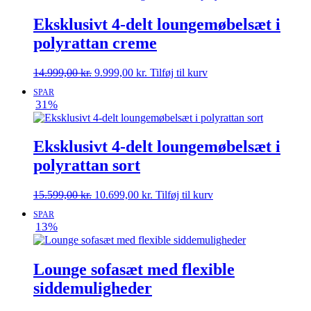
Eksklusivt 4-delt loungemøbelsæt i
polyrattan creme
Den
Den
14.999,00
kr.
9.999,00
kr.
Tilføj til kurv
oprindelige
aktuelle
SPAR
pris
pris
31%
var:
er:
14.999,00 kr..
9.999,00 kr..
Eksklusivt 4-delt loungemøbelsæt i
polyrattan sort
Den
Den
15.599,00
kr.
10.699,00
kr.
Tilføj til kurv
oprindelige
aktuelle
SPAR
pris
pris
13%
var:
er:
15.599,00 kr..
10.699,00 kr..
Lounge sofasæt med flexible
siddemuligheder