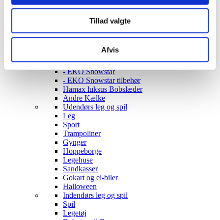
Opbevaring
Borde & stole
Sofaer & lænestole
Tillad valgte
Belysning Børn
Belysning Børneværelse
Diskolys
Afvis
Natlampe / Vågelampe
Kælke
- EKO Snowstar
- EKO Snowstar tilbehør
Hamax luksus Bobslæder
Andre Kælke
Udendørs leg og spil
Leg
Sport
Trampoliner
Gynger
Hoppeborge
Legehuse
Sandkasser
Gokart og el-biler
Halloween
Indendørs leg og spil
Spil
Legetøj