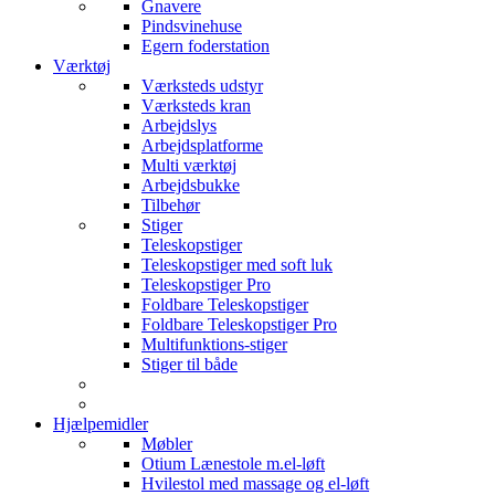
Gnavere
Pindsvinehuse
Egern foderstation
Værktøj
Værksteds udstyr
Værksteds kran
Arbejdslys
Arbejdsplatforme
Multi værktøj
Arbejdsbukke
Tilbehør
Stiger
Teleskopstiger
Teleskopstiger med soft luk
Teleskopstiger Pro
Foldbare Teleskopstiger
Foldbare Teleskopstiger Pro
Multifunktions-stiger
Stiger til både
Hjælpemidler
Møbler
Otium Lænestole m.el-løft
Hvilestol med massage og el-løft