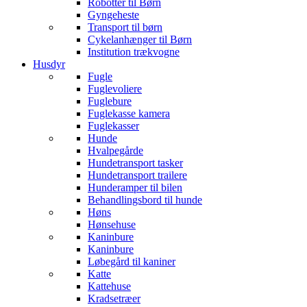
Robotter til Børn
Gyngeheste
Transport til børn
Cykelanhænger til Børn
Institution trækvogne
Husdyr
Fugle
Fuglevoliere
Fuglebure
Fuglekasse kamera
Fuglekasser
Hunde
Hvalpegårde
Hundetransport tasker
Hundetransport trailere
Hunderamper til bilen
Behandlingsbord til hunde
Høns
Hønsehuse
Kaninbure
Kaninbure
Løbegård til kaniner
Katte
Kattehuse
Kradsetræer