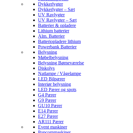
Dykkerlygter
Dykkerlygter – Sæt
UV Ravlygter
UV Ravlygter – Sæt
Batterier & opladere
Lithium batterier
Alm. Batterier
Batteriopladere lithium
Powerbank Batterier
Belysning
Møbelbelysning
Belysning Børneværelse
Diskolys
Natlampe / Vågelampe
LED Bilpærer
Interiør belysning
LED Pærer og spots
G4 Pærer
G9 Pærer
GU10 Pærer
E14 Pærer
E27 Pærer
AR111 Pærer
Event maskiner
Popcornmaskiner