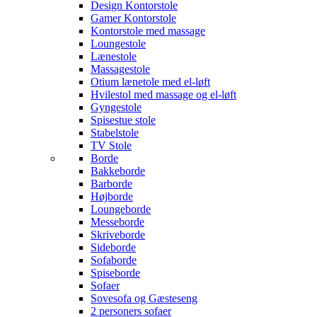
Design Kontorstole
Gamer Kontorstole
Kontorstole med massage
Loungestole
Lænestole
Massagestole
Otium lænetole med el-løft
Hvilestol med massage og el-løft
Gyngestole
Spisestue stole
Stabelstole
TV Stole
Borde
Bakkeborde
Barborde
Højborde
Loungeborde
Messeborde
Skriveborde
Sideborde
Sofaborde
Spiseborde
Sofaer
Sovesofa og Gæsteseng
2 personers sofaer