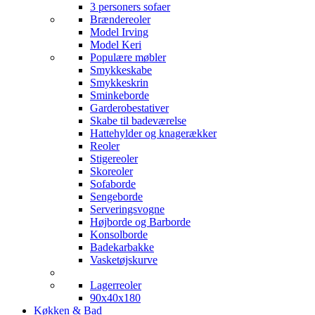
3 personers sofaer
Brændereoler
Model Irving
Model Keri
Populære møbler
Smykkeskabe
Smykkeskrin
Sminkeborde
Garderobestativer
Skabe til badeværelse
Hattehylder og knagerækker
Reoler
Stigereoler
Skoreoler
Sofaborde
Sengeborde
Serveringsvogne
Højborde og Barborde
Konsolborde
Badekarbakke
Vasketøjskurve
Lagerreoler
90x40x180
Køkken & Bad