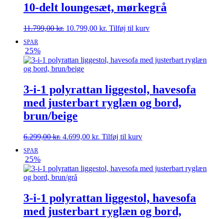
10-delt loungesæt, mørkegrå
Den
Den
11.799,00
kr.
10.799,00
kr.
Tilføj til kurv
oprindelige
aktuelle
SPAR
pris
pris
25%
var:
er:
11.799,00 kr..
10.799,00 kr..
3-i-1 polyrattan liggestol, havesofa
med justerbart ryglæn og bord,
brun/beige
Den
Den
6.299,00
kr.
4.699,00
kr.
Tilføj til kurv
oprindelige
aktuelle
SPAR
pris
pris
25%
var:
er:
6.299,00 kr..
4.699,00 kr..
3-i-1 polyrattan liggestol, havesofa
med justerbart ryglæn og bord,