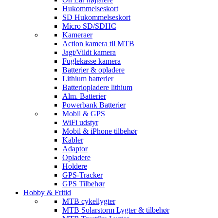
Hukommelseskort
SD Hukommelseskort
Micro SD/SDHC
Kameraer
Action kamera til MTB
Jagt/Vildt kamera
Fuglekasse kamera
Batterier & opladere
Lithium batterier
Batteriopladere lithium
Alm. Batterier
Powerbank Batterier
Mobil & GPS
WiFi udstyr
Mobil & iPhone tilbehør
Kabler
Adaptor
Opladere
Holdere
GPS-Tracker
GPS Tilbehør
Hobby & Fritid
MTB cykellygter
MTB Solarstorm Lygter & tilbehør