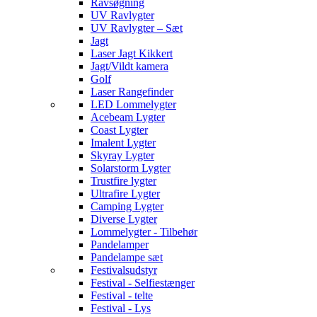
Ravsøgning
UV Ravlygter
UV Ravlygter – Sæt
Jagt
Laser Jagt Kikkert
Jagt/Vildt kamera
Golf
Laser Rangefinder
LED Lommelygter
Acebeam Lygter
Coast Lygter
Imalent Lygter
Skyray Lygter
Solarstorm Lygter
Trustfire lygter
Ultrafire Lygter
Camping Lygter
Diverse Lygter
Lommelygter - Tilbehør
Pandelamper
Pandelampe sæt
Festivalsudstyr
Festival - Selfiestænger
Festival - telte
Festival - Lys