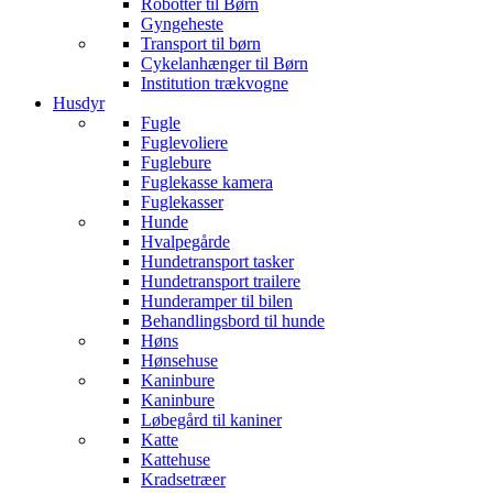
Robotter til Børn
Gyngeheste
Transport til børn
Cykelanhænger til Børn
Institution trækvogne
Husdyr
Fugle
Fuglevoliere
Fuglebure
Fuglekasse kamera
Fuglekasser
Hunde
Hvalpegårde
Hundetransport tasker
Hundetransport trailere
Hunderamper til bilen
Behandlingsbord til hunde
Høns
Hønsehuse
Kaninbure
Kaninbure
Løbegård til kaniner
Katte
Kattehuse
Kradsetræer