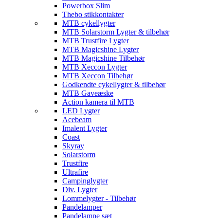
Powerbox Slim
Thebo stikkontakter
MTB cykellygter
MTB Solarstorm Lygter & tilbehør
MTB Trustfire Lygter
MTB Magicshine Lygter
MTB Magicshine Tilbehør
MTB Xeccon Lygter
MTB Xeccon Tilbehør
Godkendte cykellygter & tilbehør
MTB Gaveæske
Action kamera til MTB
LED Lygter
Acebeam
Imalent Lygter
Coast
Skyray
Solarstorm
Trustfire
Ultrafire
Campinglygter
Div. Lygter
Lommelygter - Tilbehør
Pandelamper
Pandelampe sæt