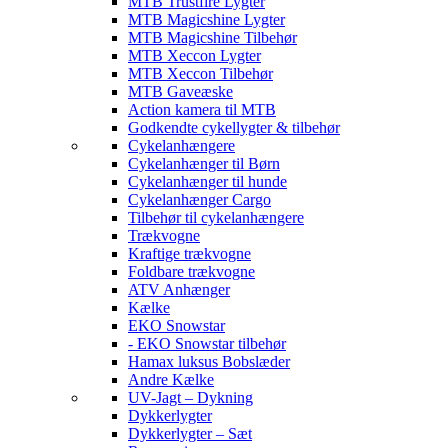
MTB Trustfire Lygter
MTB Magicshine Lygter
MTB Magicshine Tilbehør
MTB Xeccon Lygter
MTB Xeccon Tilbehør
MTB Gaveæske
Action kamera til MTB
Godkendte cykellygter & tilbehør
Cykelanhængere
Cykelanhænger til Børn
Cykelanhænger til hunde
Cykelanhænger Cargo
Tilbehør til cykelanhængere
Trækvogne
Kraftige trækvogne
Foldbare trækvogne
ATV Anhænger
Kælke
EKO Snowstar
- EKO Snowstar tilbehør
Hamax luksus Bobslæder
Andre Kælke
UV-Jagt – Dykning
Dykkerlygter
Dykkerlygter – Sæt