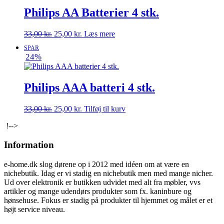
Philips AA Batterier 4 stk.
Den
Den
33,00
kr.
25,00
kr.
Læs mere
oprindelige
aktuelle
SPAR
pris
pris
24%
var:
er:
33,00 kr..
25,00 kr..
Philips AAA batteri 4 stk.
Den
Den
33,00
kr.
25,00
kr.
Tilføj til kurv
oprindelige
aktuelle
!-->
pris
pris
var:
er:
Information
33,00 kr..
25,00 kr..
e-home.dk slog dørene op i 2012 med idéen om at være en
nichebutik. Idag er vi stadig en nichebutik men med mange nicher.
Ud over elektronik er butikken udvidet med alt fra møbler, vvs
artikler og mange udendørs produkter som fx. kaninbure og
hønsehuse. Fokus er stadig på produkter til hjemmet og målet er et
højt service niveau.