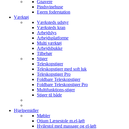
Gnavere
Pindsvinehuse
Egern foderstation
Værktøj
Værksteds udstyr
Værksteds kran
Arbejdslys
Arbejdsplatforme
Multi værktøj
Arbejdsbukke
Tilbehør
Stiger
Teleskopstiger
Teleskopstiger med soft luk
Teleskopstiger Pro
Foldbare Teleskopstiger
Foldbare Teleskopstiger Pro
Multifunktions-stiger
Stiger til både
Hjælpemidler
Møbler
Otium Lænestole m.el-løft
Hvilestol med massage og el-løft