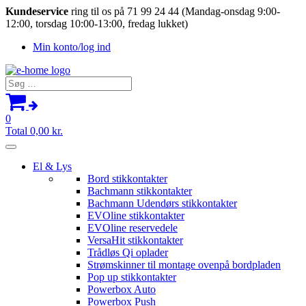
Kundeservice
ring til os på 71 99 24 44 (Mandag-onsdag 9:00-
12:00, torsdag 10:00-13:00, fredag lukket)
Min konto/log ind
Søg
efter:
0
Total
0,00
kr.
El & Lys
Bord stikkontakter
Bachmann stikkontakter
Bachmann Udendørs stikkontakter
EVOline stikkontakter
EVOline reservedele
VersaHit stikkontakter
Trådløs Qi oplader
Strømskinner til montage ovenpå bordpladen
Pop up stikkontakter
Powerbox Auto
Powerbox Push