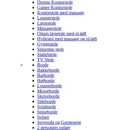
Design Kontorstole
Gamer Kontorstole
Kontorstole med massage
Loungestole
Lænestole
Massagestole
Otium lænetole med el-løft
Hvilestol med massage og el-løft
Gyngestole
Spisestue stole
Stabelstole
TV Stole
Borde
Bakkeborde
Barborde
Højborde
Loungeborde
Messeborde
Skriveborde
Sideborde
Sofaborde
Spiseborde
Sofaer
Sovesofa og Gæsteseng
2 personers sofaer