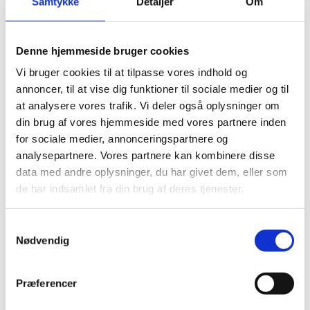
Samtykke
Detaljer
Om
Schock Sæbedisp.
KWC Sæbedisp.
Reginox sæbedisp.
Brusesæt/Brusepanel
Denne hjemmeside bruger cookies
Brusepaneler
Brusesæt
Vi bruger cookies til at tilpasse vores indhold og
Udendørs brusere
annoncer, til at vise dig funktioner til sociale medier og til
Afløbsrende
at analysere vores trafik. Vi deler også oplysninger om
Rustfrit afløb
Sort glas afløb
din brug af vores hjemmeside med vores partnere inden
Hvidt glas afløb
for sociale medier, annonceringspartnere og
Affaldssortering
analysepartnere. Vores partnere kan kombinere disse
Pedal systemer
Haven
data med andre oplysninger, du har givet dem, eller som
Udendørs indretning
de har indsamlet fra din brug af deres tjenester.
Udendørs brusere
Bål og grill
Solcelleanlæg
Samtykkevalg
Luksus have Pavilloner
Nødvendig
Tilbehør til luksus pavilloner
Havepavilloner
Art Deco Have pavilloner
Præferencer
Markiser
Hængekøjer
Parasoller