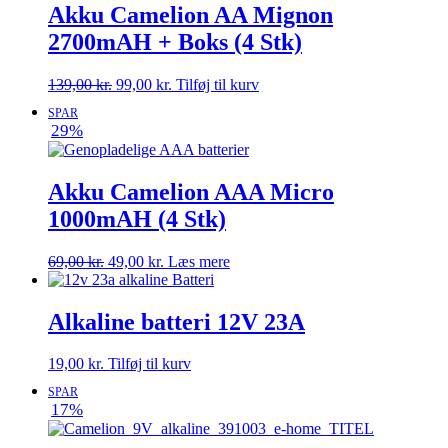
Akku Camelion AA Mignon
2700mAH + Boks (4 Stk)
Den
Den
139,00
kr.
99,00
kr.
Tilføj til kurv
oprindelige
aktuelle
SPAR
pris
pris
29%
var:
er:
139,00 kr..
99,00 kr..
Akku Camelion AAA Micro
1000mAH (4 Stk)
Den
Den
69,00
kr.
49,00
kr.
Læs mere
oprindelige
aktuelle
pris
pris
var:
er:
Alkaline batteri 12V 23A
69,00 kr..
49,00 kr..
19,00
kr.
Tilføj til kurv
SPAR
17%