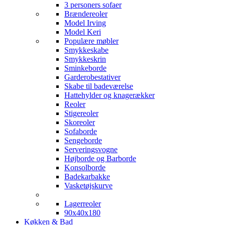
3 personers sofaer
Brændereoler
Model Irving
Model Keri
Populære møbler
Smykkeskabe
Smykkeskrin
Sminkeborde
Garderobestativer
Skabe til badeværelse
Hattehylder og knagerækker
Reoler
Stigereoler
Skoreoler
Sofaborde
Sengeborde
Serveringsvogne
Højborde og Barborde
Konsolborde
Badekarbakke
Vasketøjskurve
Lagerreoler
90x40x180
Køkken & Bad