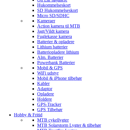
Hukommelseskort
SD Hukommelseskort
Micro SD/SDHC
Kameraer
Action kamera til MTB
Jagt/Vildt kamera
Fuglekasse kamera
Batterier & opladere
Lithium batterier
Batteriopladere lithium
Alm. Batterier
Powerbank Batterier
Mobil & GPS
WiFi udstyr
Mobil & iPhone tilbehør
Kabler
Adaptor
Opladere
Holdere
GPS-Tracker
GPS Tilbehør
Hobby & Fritid
MTB cykellygter
MTB Solarstorm Lygter & tilbehør