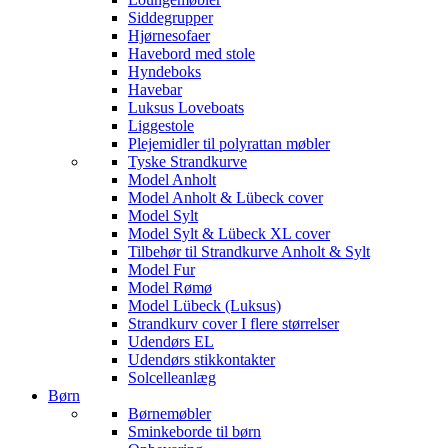
Siddegrupper
Hjørnesofaer
Havebord med stole
Hyndeboks
Havebar
Luksus Loveboats
Liggestole
Plejemidler til polyrattan møbler
Tyske Strandkurve
Model Anholt
Model Anholt & Lübeck cover
Model Sylt
Model Sylt & Lübeck XL cover
Tilbehør til Strandkurve Anholt & Sylt
Model Fur
Model Rømø
Model Lübeck (Luksus)
Strandkurv cover I flere størrelser
Udendørs EL
Udendørs stikkontakter
Solcelleanlæg
Børn
Børnemøbler
Sminkeborde til børn