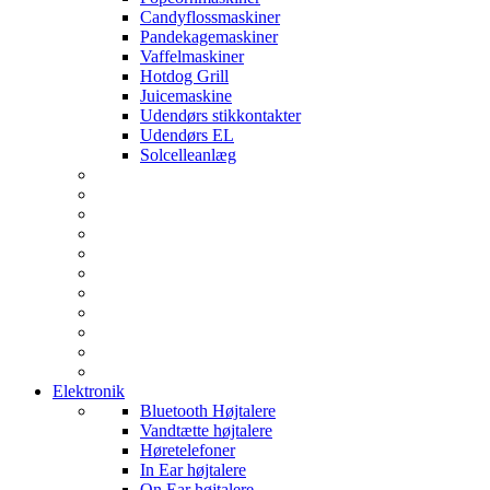
Candyflossmaskiner
Pandekagemaskiner
Vaffelmaskiner
Hotdog Grill
Juicemaskine
Udendørs stikkontakter
Udendørs EL
Solcelleanlæg
Elektronik
Bluetooth Højtalere
Vandtætte højtalere
Høretelefoner
In Ear højtalere
On Ear højtalere