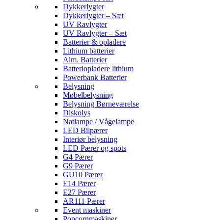
Dykkerlygter
Dykkerlygter – Sæt
UV Ravlygter
UV Ravlygter – Sæt
Batterier & opladere
Lithium batterier
Alm. Batterier
Batteriopladere lithium
Powerbank Batterier
Belysning
Møbelbelysning
Belysning Børneværelse
Diskolys
Natlampe / Vågelampe
LED Bilpærer
Interiør belysning
LED Pærer og spots
G4 Pærer
G9 Pærer
GU10 Pærer
E14 Pærer
E27 Pærer
AR111 Pærer
Event maskiner
Popcornmaskiner