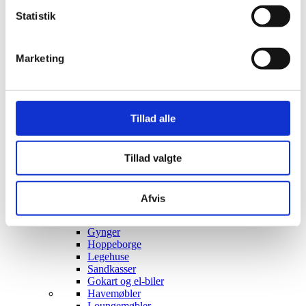
Stjernetelte
Statistik
Redskabsskure
Rosenbuer
Plantiflex Drivhus
Marketing
190 Serie
250 Serie
Polytunnel Drivhus
Folie væksthuse
Havebænke
Tillad alle
Rundt om træet
Teaktræ bænke
Havebænke med blomsterkasser
Tillad valgte
Eukalyptus træbænke
Parkbænke
Gyngebænke
Udendørs leg & Spil
Afvis
Sport
Trampoliner
Gynger
Hoppeborge
Legehuse
Sandkasser
Gokart og el-biler
Havemøbler
Loungemøbler