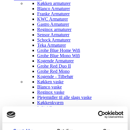
Køkken armaturer
Blanco Armaturer
Franke Armaturer
KWC Armaturer
Gastro Armaturer
Reginox armaturer
Sensor Armaturer
Schock Armaturer
Teka Armaturer
Grohe Blue Home Wifi
Grohe Blue Mono Wifi
Kogende Armaturer
Grohe Red Duo II
Grohe Red Mono
Kogende - Tilbehør
Køkken vaske
Blanco vaske
Reginox vaske
Plejemidler til alle slags vaske
Køkkenkværn
InSinkErator
Badeværelses armaturer
Håndvaske armaturer
Sæbedispensere
Blanco sæbedispensere