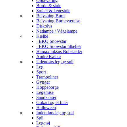
Opbevaring
Borde & stole
Sofaer & lænestole
Belysning Børn
Belysning Børneværelse
Diskolys
Natlampe / Vågelampe
Kælke
- EKO Snowstar
- EKO Snowstar tilbehør
Hamax luksus Bobslæder
Andre Kælke
Udendørs leg og spil
Leg
Sport
Trampoliner
Gynger
Hoppeborge
Legehuse
Sandkasser
Gokart og el-biler
Halloween
Indendørs leg og spil
Spil
Legetøj