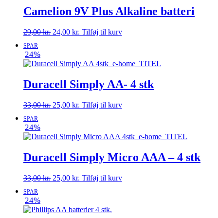
Camelion 9V Plus Alkaline batteri
Den
Den
29,00
kr.
24,00
kr.
Tilføj til kurv
oprindelige
aktuelle
SPAR
pris
pris
24%
var:
er:
29,00 kr..
24,00 kr..
Duracell Simply AA- 4 stk
Den
Den
33,00
kr.
25,00
kr.
Tilføj til kurv
oprindelige
aktuelle
SPAR
pris
pris
24%
var:
er:
33,00 kr..
25,00 kr..
Duracell Simply Micro AAA – 4 stk
Den
Den
33,00
kr.
25,00
kr.
Tilføj til kurv
oprindelige
aktuelle
SPAR
pris
pris
24%
var:
er:
33,00 kr..
25,00 kr..