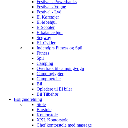
Festival - Powerbanks
Festival - Vogne
Festival - Lyd
El Køretøjer
El-løbehjul
E-Scooter
E-balance hjul
Segway
EL Cykler
Indendørs Fitness og Spil
Fitness
Spil
Camping
Overtræk til campingvogn
Campinglygter
Campingtelte
Bil
Opladere til El biler
Bil Tilbehør
Boligindretning
Stole
Barstole
Kontorstole
XXL Kontorstole
Chef kontorstole med massage