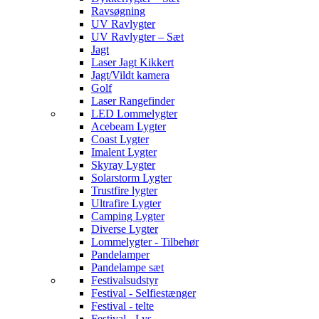
Ravsøgning
UV Ravlygter
UV Ravlygter – Sæt
Jagt
Laser Jagt Kikkert
Jagt/Vildt kamera
Golf
Laser Rangefinder
LED Lommelygter
Acebeam Lygter
Coast Lygter
Imalent Lygter
Skyray Lygter
Solarstorm Lygter
Trustfire lygter
Ultrafire Lygter
Camping Lygter
Diverse Lygter
Lommelygter - Tilbehør
Pandelamper
Pandelampe sæt
Festivalsudstyr
Festival - Selfiestænger
Festival - telte
Festival - Lys