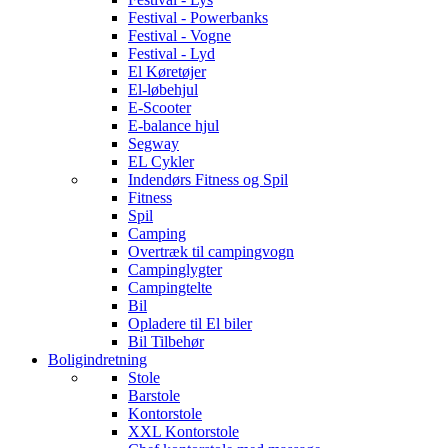
Festival - Powerbanks
Festival - Vogne
Festival - Lyd
El Køretøjer
El-løbehjul
E-Scooter
E-balance hjul
Segway
EL Cykler
Indendørs Fitness og Spil
Fitness
Spil
Camping
Overtræk til campingvogn
Campinglygter
Campingtelte
Bil
Opladere til El biler
Bil Tilbehør
Boligindretning
Stole
Barstole
Kontorstole
XXL Kontorstole