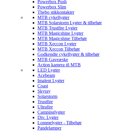
Powerbox Push
Powerbox Slim
Thebo stikkontakter
MTB cykellygter
MTB Solarstorm Lygter & tilbehør
MTB Trustfire Lygter
MTB Magicshine Lygter
MTB Magicshine Tilbehør
MTB Xeccon Lygter
MTB Xeccon Tilbehør
Godkendte cykellygter & tilbehør
MTB Gaveæske
Action kamera til MTB
LED Lygter
Acebeam
Imalent Lygter
Coast
Skyray
Solarstorm
Trustfire
Ultrafire
Campinglygter
Div. Lygter
Lommelygter - Tilbehør
Pandelamper