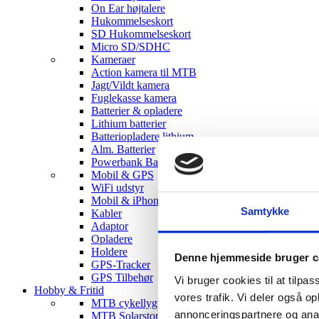
On Ear højtalere
Hukommelseskort
SD Hukommelseskort
Micro SD/SDHC
Kameraer
Action kamera til MTB
Jagt/Vildt kamera
Fuglekasse kamera
Batterier & opladere
Lithium batterier
Batteriopladere lithium
Alm. Batterier
Powerbank Batterier
Mobil & GPS
WiFi udstyr
Mobil & iPhone tilbehør
Samtykke
Kabler
Adaptor
Opladere
Holdere
Denne hjemmeside bruger c
GPS-Tracker
GPS Tilbehør
Vi bruger cookies til at tilpas
Hobby & Fritid
vores trafik. Vi deler også 
MTB cykellygter
annonceringspartnere og anal
MTB Solarstorm Lygter & tilbehør