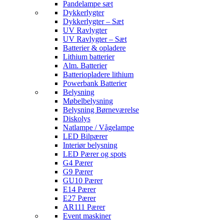
Pandelampe sæt
Dykkerlygter
Dykkerlygter – Sæt
UV Ravlygter
UV Ravlygter – Sæt
Batterier & opladere
Lithium batterier
Alm. Batterier
Batteriopladere lithium
Powerbank Batterier
Belysning
Møbelbelysning
Belysning Børneværelse
Diskolys
Natlampe / Vågelampe
LED Bilpærer
Interiør belysning
LED Pærer og spots
G4 Pærer
G9 Pærer
GU10 Pærer
E14 Pærer
E27 Pærer
AR111 Pærer
Event maskiner