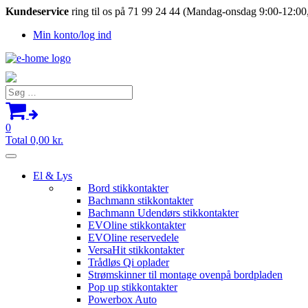
Kundeservice
ring til os på 71 99 24 44 (Mandag-onsdag 9:00-12:00,
Min konto/log ind
Søg
efter:
0
Total
0,00
kr.
El & Lys
Bord stikkontakter
Bachmann stikkontakter
Bachmann Udendørs stikkontakter
EVOline stikkontakter
EVOline reservedele
VersaHit stikkontakter
Trådløs Qi oplader
Strømskinner til montage ovenpå bordpladen
Pop up stikkontakter
Powerbox Auto