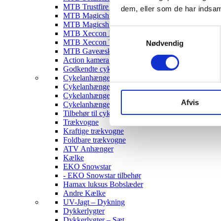
MTB Trustfire Lygter
dem, eller som de har indsaml
MTB Magicshine Lygter
MTB Magicshine Tilbehør
Samtykkevalg
MTB Xeccon Lygter
MTB Xeccon Tilbehør
Nødvendig
MTB Gaveæske
Action kamera til MTB
Godkendte cykellygter & tilbehør
Cykelanhængere
Cykelanhænger til Børn
Cykelanhænger til hunde
Afvis
Cykelanhænger Cargo
Tilbehør til cykelanhængere
Trækvogne
Kraftige trækvogne
Foldbare trækvogne
ATV Anhænger
Kælke
EKO Snowstar
- EKO Snowstar tilbehør
Hamax luksus Bobslæder
Andre Kælke
UV-Jagt – Dykning
Dykkerlygter
Dykkerlygter – Sæt