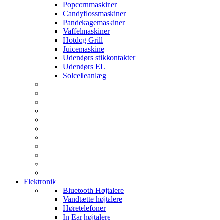
Popcornmaskiner
Candyflossmaskiner
Pandekagemaskiner
Vaffelmaskiner
Hotdog Grill
Juicemaskine
Udendørs stikkontakter
Udendørs EL
Solcelleanlæg
Elektronik
Bluetooth Højtalere
Vandtætte højtalere
Høretelefoner
In Ear højtalere