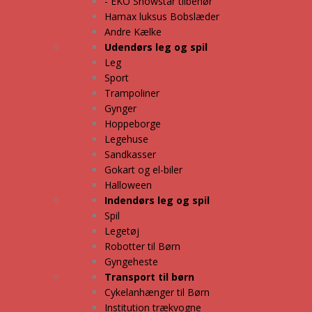
- EKO Snowstar tilbehør
Hamax luksus Bobslæder
Andre Kælke
Udendørs leg og spil
Leg
Sport
Trampoliner
Gynger
Hoppeborge
Legehuse
Sandkasser
Gokart og el-biler
Halloween
Indendørs leg og spil
Spil
Legetøj
Robotter til Børn
Gyngeheste
Transport til børn
Cykelanhænger til Børn
Institution trækvogne