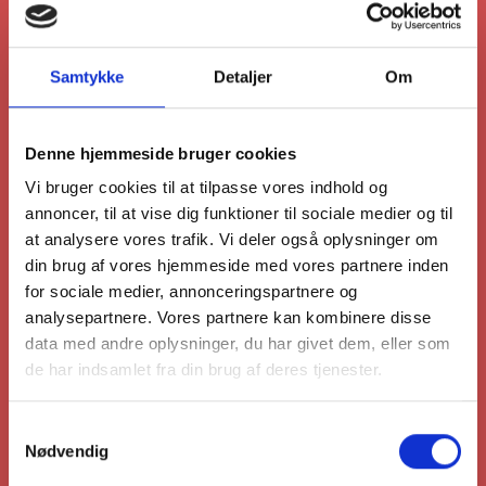
Badekarbakke
Vasketøjskurve
Lagerreoler
Samtykke
Detaljer
Om
90x40x180
Køkken & Bad
Køkken armaturer
Denne hjemmeside bruger cookies
Blanco Armaturer
Vi bruger cookies til at tilpasse vores indhold og
Franke Armaturer
annoncer, til at vise dig funktioner til sociale medier og til
KWC Armaturer
at analysere vores trafik. Vi deler også oplysninger om
Gastro Armaturer
Reginox armaturer
din brug af vores hjemmeside med vores partnere inden
Sensor Armaturer
for sociale medier, annonceringspartnere og
Schock Armaturer
analysepartnere. Vores partnere kan kombinere disse
Teka Armaturer
data med andre oplysninger, du har givet dem, eller som
Grohe Blue Home Wifi
de har indsamlet fra din brug af deres tjenester.
Grohe Blue Mono Wifi
Samtykkevalg
Kogende Armaturer
Nødvendig
Grohe Red Duo II