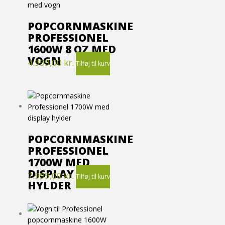
POPCORNMASKINE
PROFESSIONEL
1600W 8 OZ MED
VOGN
4.999,00
kr.
Tilføj til kurv
POPCORNMASKINE
PROFESSIONEL
1700W MED
DISPLAY
7.999,00
kr.
Tilføj til kurv
HYLDER