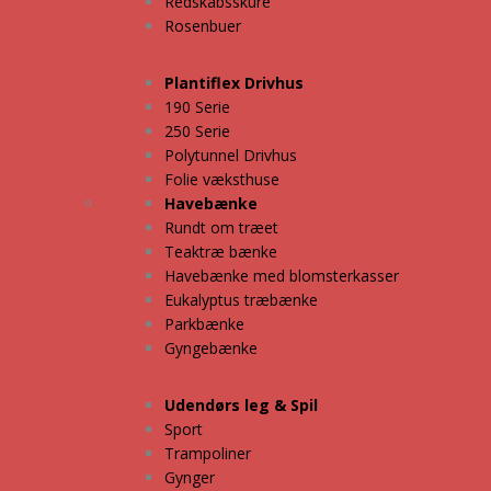
Redskabsskure
Rosenbuer
Plantiflex Drivhus
190 Serie
250 Serie
Polytunnel Drivhus
Folie væksthuse
Havebænke
Rundt om træet
Teaktræ bænke
Havebænke med blomsterkasser
Eukalyptus træbænke
Parkbænke
Gyngebænke
Udendørs leg & Spil
Sport
Trampoliner
Gynger