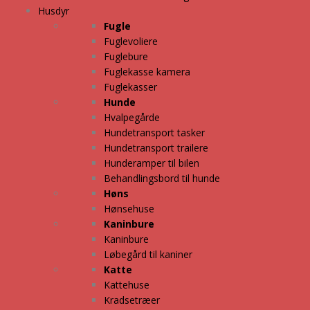
Husdyr
Fugle
Fuglevoliere
Fuglebure
Fuglekasse kamera
Fuglekasser
Hunde
Hvalpegårde
Hundetransport tasker
Hundetransport trailere
Hunderamper til bilen
Behandlingsbord til hunde
Høns
Hønsehuse
Kaninbure
Kaninbure
Løbegård til kaniner
Katte
Kattehuse
Kradsetræer