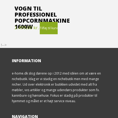
VOGN TIL
PROFESSIONEL
POPCORNMASKINE
1600W
2.499,00
kr.
Tilføj til kurv
!-->
INFORMATION
e-home.dk slog dørene op i 2012 med idéen om at være en
nichebutik. Idag er vi stadig en nichebutik men med mange
nicher. Ud over elektronik er butikken udvidet med alt fra
møbler, vvs artikler og mange udendørs produkter som fx.
kaninbure og hønsehuse. Fokus er stadig på produkter til
hjemmet og målet er et højt service niveau.
NAVIGATION