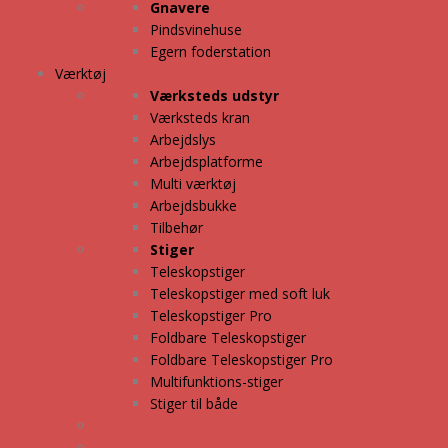
Gnavere
Pindsvinehuse
Egern foderstation
Værktøj
Værksteds udstyr
Værksteds kran
Arbejdslys
Arbejdsplatforme
Multi værktøj
Arbejdsbukke
Tilbehør
Stiger
Teleskopstiger
Teleskopstiger med soft luk
Teleskopstiger Pro
Foldbare Teleskopstiger
Foldbare Teleskopstiger Pro
Multifunktions-stiger
Stiger til både