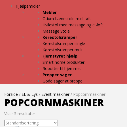
Hjælpemidler
Møbler
Otium Lænestole m.el-løft
Hvilestol med massage og el-løft
Massage Stole
Kørestolsramper
Kørestolsramper single
Kørestolsramper multi
Fjernstyret hjælp
Smart home produkter
Robotter til hjemmet
Prepper sager
Gode sager at preppe
Forside
/
EL & Lys
/
Event maskiner
/ Popcornmaskiner
POPCORNMASKINER
Viser 5 resultater