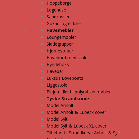
Hoppeborge
Legehuse
Sandkasser
Gokart og el-biler
Havemøbler
Loungemøbler
Siddegrupper
Hjørnesofaer
Havebord med stole
Hyndeboks
Havebar
Luksus Loveboats
Liggestole
Plejemidler til polyrattan møbler
Tyske Strandkurve
Model Anholt
Model Anholt & Lübeck cover
Model Sylt
Model Sylt & Lübeck XL cover
Tilbehør til Strandkurve Anholt & Sylt