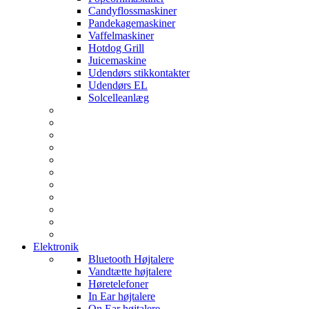
Candyflossmaskiner
Pandekagemaskiner
Vaffelmaskiner
Hotdog Grill
Juicemaskine
Udendørs stikkontakter
Udendørs EL
Solcelleanlæg
Elektronik
Bluetooth Højtalere
Vandtætte højtalere
Høretelefoner
In Ear højtalere
On Ear højtalere