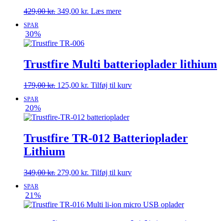
Den
Den
429,00
kr.
349,00
kr.
Læs mere
oprindelige
aktuelle
SPAR
pris
pris
30%
var:
er:
429,00 kr..
349,00 kr..
Trustfire Multi batterioplader lithium
Den
Den
179,00
kr.
125,00
kr.
Tilføj til kurv
oprindelige
aktuelle
SPAR
pris
pris
20%
var:
er:
179,00 kr..
125,00 kr..
Trustfire TR-012 Batterioplader
Lithium
Den
Den
349,00
kr.
279,00
kr.
Tilføj til kurv
oprindelige
aktuelle
SPAR
pris
pris
21%
var:
er:
349,00 kr..
279,00 kr..