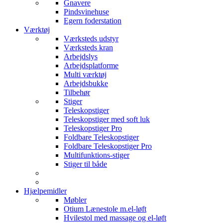
Gnavere
Pindsvinehuse
Egern foderstation
Værktøj
Værksteds udstyr
Værksteds kran
Arbejdslys
Arbejdsplatforme
Multi værktøj
Arbejdsbukke
Tilbehør
Stiger
Teleskopstiger
Teleskopstiger med soft luk
Teleskopstiger Pro
Foldbare Teleskopstiger
Foldbare Teleskopstiger Pro
Multifunktions-stiger
Stiger til både
Hjælpemidler
Møbler
Otium Lænestole m.el-løft
Hvilestol med massage og el-løft