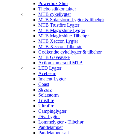
Powerbox Slim
Thebo stikkontakter
MTB cykellygter
MTB Solarstorm Lygter & tilbehør
MTB Trustfire Lygter
MTB Magicshine Lygter
MTB Magicshine Tilbehør
MTB Xeccon Lygter
MTB Xeccon Tilbehør
Godkendte cykellygter & tilbehør
MTB Gaveæske
Action kamera til MTB
LED Lygter
Acebeam
Imalent Lygter
Coast
Skyray
Solarstorm
Trustfire
Ultrafire
Campinglygter
Div. Lygter
Lommelygter - Tilbehør
Pandelamper
Pandelampe sæt