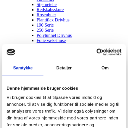
Stjernetelte
Redskabsskure
Rosenbuer
Plantiflex Drivhus
190 Serie
250 Serie
Polytunnel Drivhus
Folie væksthuse
Havebænke
Rundt om træet
Teaktræ bænke
Havebænke med blomsterkasser
Eukalyptus træbænke
Samtykke
Detaljer
Om
Parkbænke
Gyngebænke
Udendørs leg & Spil
Sport
Denne hjemmeside bruger cookies
Trampoliner
Gynger
Vi bruger cookies til at tilpasse vores indhold og
Hoppeborge
annoncer, til at vise dig funktioner til sociale medier og til
Legehuse
at analysere vores trafik. Vi deler også oplysninger om
Sandkasser
Gokart og el-biler
din brug af vores hjemmeside med vores partnere inden
Havemøbler
for sociale medier, annonceringspartnere og
Loungemøbler