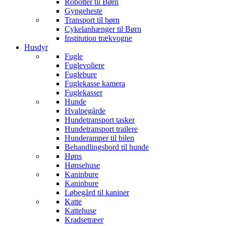
Robotter til Børn
Gyngeheste
Transport til børn
Cykelanhænger til Børn
Institution trækvogne
Husdyr
Fugle
Fuglevoliere
Fuglebure
Fuglekasse kamera
Fuglekasser
Hunde
Hvalpegårde
Hundetransport tasker
Hundetransport trailere
Hunderamper til bilen
Behandlingsbord til hunde
Høns
Hønsehuse
Kaninbure
Kaninbure
Løbegård til kaniner
Katte
Kattehuse
Kradsetræer