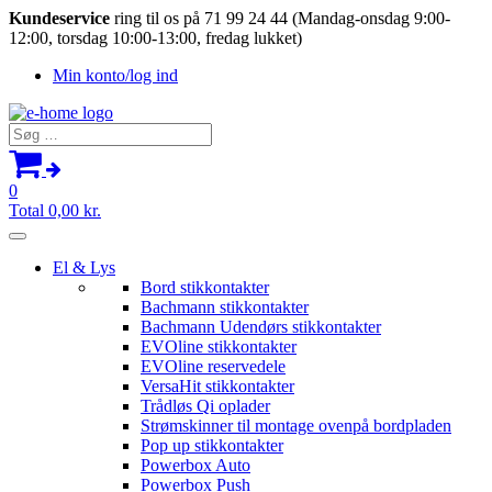
Kundeservice
ring til os på 71 99 24 44 (Mandag-onsdag 9:00-
12:00, torsdag 10:00-13:00, fredag lukket)
Min konto/log ind
Søg
efter:
0
Total
0,00
kr.
El & Lys
Bord stikkontakter
Bachmann stikkontakter
Bachmann Udendørs stikkontakter
EVOline stikkontakter
EVOline reservedele
VersaHit stikkontakter
Trådløs Qi oplader
Strømskinner til montage ovenpå bordpladen
Pop up stikkontakter
Powerbox Auto
Powerbox Push