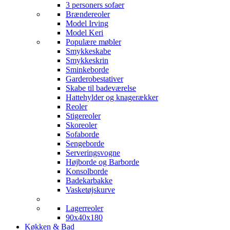
3 personers sofaer
Brændereoler
Model Irving
Model Keri
Populære møbler
Smykkeskabe
Smykkeskrin
Sminkeborde
Garderobestativer
Skabe til badeværelse
Hattehylder og knagerækker
Reoler
Stigereoler
Skoreoler
Sofaborde
Sengeborde
Serveringsvogne
Højborde og Barborde
Konsolborde
Badekarbakke
Vasketøjskurve
Lagerreoler
90x40x180
Køkken & Bad