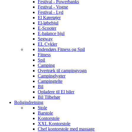
Festival - Powerbanks
Festival - Vogne
Festival - Lyd
El Køretøjer
El-løbehjul
E-Scooter
E-balance hjul
Segway
EL Cykler
Indendørs Fitness og Spil
Fitness
Spil
Camping
Overtræk til campingvogn
Campinglygter
Campingtelte
Bil
Opladere til El biler
Bil Tilbehør
Boligindretning
Stole
Barstole
Kontorstole
XXL Kontorstole
Chef kontorstole med massage