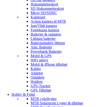
Hukommelseskort
SD Hukommelseskort
Micro SD/SDHC
Kameraer
Action kamera til MTB
Jagt/Vildt kamera
Fuglekasse kamera
Batterier & opladere
Lithium batterier
Batteriopladere lithium
Alm. Batterier
Powerbank Batterier
Mobil & GPS
WiFi udstyr
Mobil & iPhone tilbehør
Kabler
Adaptor
Opladere
Holdere
GPS-Tracker
GPS Tilbehør
Hobby & Fritid
MTB cykellygter
MTB Solarstorm Lygter & tilbehør