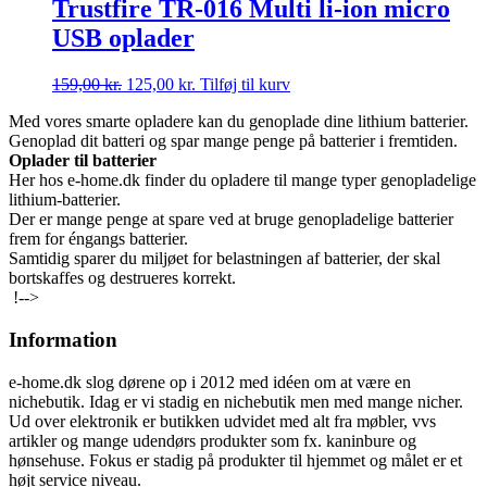
Trustfire TR-016 Multi li-ion micro
USB oplader
Den
Den
159,00
kr.
125,00
kr.
Tilføj til kurv
oprindelige
aktuelle
Med vores smarte opladere kan du genoplade dine lithium batterier.
pris
pris
Genoplad dit batteri og spar mange penge på batterier i fremtiden.
var:
er:
Oplader til batterier
159,00 kr..
125,00 kr..
Her hos e-home.dk finder du opladere til mange typer genopladelige
lithium-batterier.
Der er mange penge at spare ved at bruge genopladelige batterier
frem for éngangs batterier.
Samtidig sparer du miljøet for belastningen af batterier, der skal
bortskaffes og destrueres korrekt.
!-->
Information
e-home.dk slog dørene op i 2012 med idéen om at være en
nichebutik. Idag er vi stadig en nichebutik men med mange nicher.
Ud over elektronik er butikken udvidet med alt fra møbler, vvs
artikler og mange udendørs produkter som fx. kaninbure og
hønsehuse. Fokus er stadig på produkter til hjemmet og målet er et
højt service niveau.