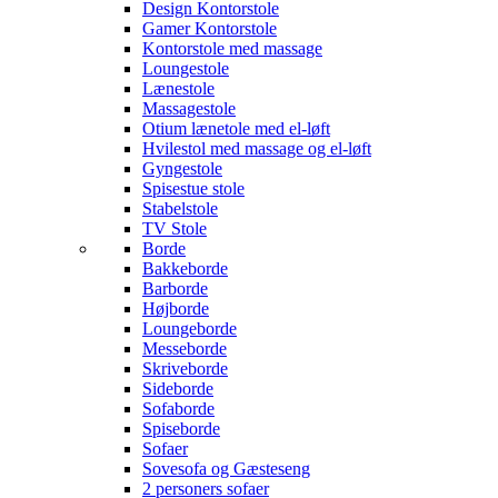
Design Kontorstole
Gamer Kontorstole
Kontorstole med massage
Loungestole
Lænestole
Massagestole
Otium lænetole med el-løft
Hvilestol med massage og el-løft
Gyngestole
Spisestue stole
Stabelstole
TV Stole
Borde
Bakkeborde
Barborde
Højborde
Loungeborde
Messeborde
Skriveborde
Sideborde
Sofaborde
Spiseborde
Sofaer
Sovesofa og Gæsteseng
2 personers sofaer