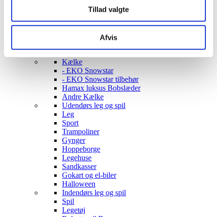
Opbevaring
Tillad valgte
Borde & stole
Sofaer & lænestole
Belysning Børn
Belysning Børneværelse
Afvis
Diskolys
Natlampe / Vågelampe
Kælke
- EKO Snowstar
- EKO Snowstar tilbehør
Hamax luksus Bobslæder
Andre Kælke
Udendørs leg og spil
Leg
Sport
Trampoliner
Gynger
Hoppeborge
Legehuse
Sandkasser
Gokart og el-biler
Halloween
Indendørs leg og spil
Spil
Legetøj