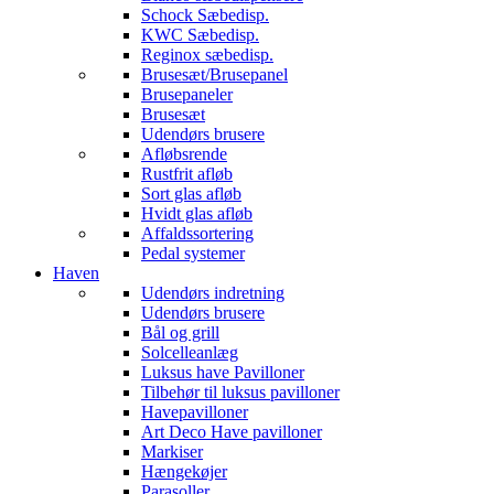
Schock Sæbedisp.
KWC Sæbedisp.
Reginox sæbedisp.
Brusesæt/Brusepanel
Brusepaneler
Brusesæt
Udendørs brusere
Afløbsrende
Rustfrit afløb
Sort glas afløb
Hvidt glas afløb
Affaldssortering
Pedal systemer
Haven
Udendørs indretning
Udendørs brusere
Bål og grill
Solcelleanlæg
Luksus have Pavilloner
Tilbehør til luksus pavilloner
Havepavilloner
Art Deco Have pavilloner
Markiser
Hængekøjer
Parasoller