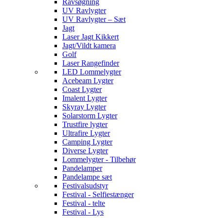
Ravsøgning
UV Ravlygter
UV Ravlygter – Sæt
Jagt
Laser Jagt Kikkert
Jagt/Vildt kamera
Golf
Laser Rangefinder
LED Lommelygter
Acebeam Lygter
Coast Lygter
Imalent Lygter
Skyray Lygter
Solarstorm Lygter
Trustfire lygter
Ultrafire Lygter
Camping Lygter
Diverse Lygter
Lommelygter - Tilbehør
Pandelamper
Pandelampe sæt
Festivalsudstyr
Festival - Selfiestænger
Festival - telte
Festival - Lys