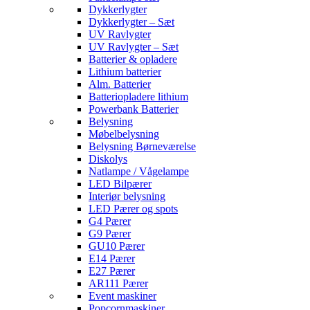
Dykkerlygter
Dykkerlygter – Sæt
UV Ravlygter
UV Ravlygter – Sæt
Batterier & opladere
Lithium batterier
Alm. Batterier
Batteriopladere lithium
Powerbank Batterier
Belysning
Møbelbelysning
Belysning Børneværelse
Diskolys
Natlampe / Vågelampe
LED Bilpærer
Interiør belysning
LED Pærer og spots
G4 Pærer
G9 Pærer
GU10 Pærer
E14 Pærer
E27 Pærer
AR111 Pærer
Event maskiner
Popcornmaskiner