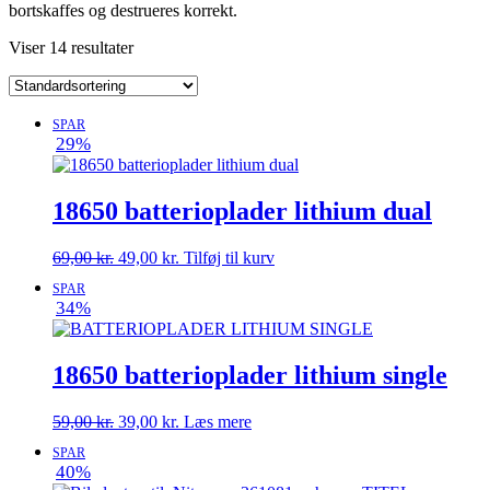
bortskaffes og destrueres korrekt.
Viser 14 resultater
SPAR
29%
18650 batterioplader lithium dual
Den
Den
69,00
kr.
49,00
kr.
Tilføj til kurv
oprindelige
aktuelle
SPAR
pris
pris
34%
var:
er:
69,00 kr..
49,00 kr..
18650 batterioplader lithium single
Den
Den
59,00
kr.
39,00
kr.
Læs mere
oprindelige
aktuelle
SPAR
pris
pris
40%
var:
er: