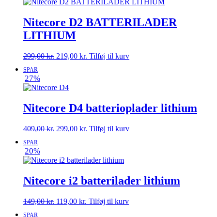
399,00 kr..
249,00 kr..
Nitecore D2 BATTERILADER
LITHIUM
Den
Den
299,00
kr.
219,00
kr.
Tilføj til kurv
oprindelige
aktuelle
SPAR
pris
pris
27%
var:
er:
299,00 kr..
219,00 kr..
Nitecore D4 batterioplader lithium
Den
Den
409,00
kr.
299,00
kr.
Tilføj til kurv
oprindelige
aktuelle
SPAR
pris
pris
20%
var:
er:
409,00 kr..
299,00 kr..
Nitecore i2 batterilader lithium
Den
Den
149,00
kr.
119,00
kr.
Tilføj til kurv
oprindelige
aktuelle
SPAR