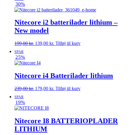
pris
pris
30%
var:
er:
149,00 kr..
119,00 kr..
Nitecore i2 batterilader lithium –
New model
Den
Den
199,00
kr.
139,00
kr.
Tilføj til kurv
oprindelige
aktuelle
SPAR
pris
pris
25%
var:
er:
199,00 kr..
139,00 kr..
Nitecore i4 Batterilader lithium
Den
Den
239,00
kr.
179,00
kr.
Tilføj til kurv
oprindelige
aktuelle
SPAR
pris
pris
19%
var:
er:
239,00 kr..
179,00 kr..
Nitecore I8 BATTERIOPLADER
LITHIUM