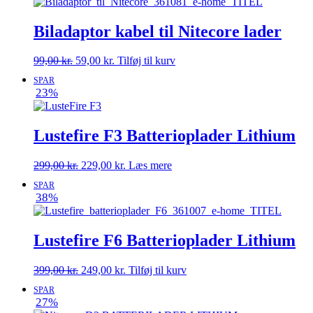
59,00 kr..
39,00 kr..
Biladaptor kabel til Nitecore lader
Den
Den
99,00
kr.
59,00
kr.
Tilføj til kurv
oprindelige
aktuelle
SPAR
pris
pris
23%
var:
er:
99,00 kr..
59,00 kr..
Lustefire F3 Batterioplader Lithium
Den
Den
299,00
kr.
229,00
kr.
Læs mere
oprindelige
aktuelle
SPAR
pris
pris
38%
var:
er:
299,00 kr..
229,00 kr..
Lustefire F6 Batterioplader Lithium
Den
Den
399,00
kr.
249,00
kr.
Tilføj til kurv
oprindelige
aktuelle
SPAR
pris
pris
27%
var:
er: