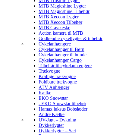
MTB Trustfire Lygter
MTB Magicshine Lygter
MTB Magicshine Tilbehør
MTB Xeccon Lygter
MTB Xeccon Tilbehør
MTB Gaveæske
Action kamera til MTB
Godkendte cykellygter & tilbehør
Cykelanhængere
Cykelanhænger til Børn
Cykelanhænger til hunde
Cykelanhænger Cargo
Tilbehør til cykelanhængere
Trækvogne
Kraftige trækvogne
Foldbare trækvogne
ATV Anhænger
Kælke
EKO Snowstar
- EKO Snowstar tilbehør
Hamax luksus Bobslæder
Andre Kælke
UV-Jagt – Dykning
Dykkerlygter
Dykkerlygter – Sæt