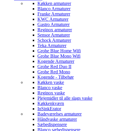
Køkken armaturer
Blanco Armaturer
Franke Armaturer
KWC Armaturer
Gastro Armaturer
Reginox armaturer
Sensor Armaturer
Schock Armaturer
Teka Armaturer
Grohe Blue Home Wifi
Grohe Blue Mono Wifi
Kogende Armaturer
Grohe Red Duo II
Grohe Red Mono
Kogende - Tilbehør
Køkken vaske
Blanco vaske
Reginox vaske
Plejemidler til alle slags vaske
Køkkenkværn
InSinkErator
Badeværelses armaturer
Håndvaske armaturer
Sæbedispensere
Blanco sæbedispensere