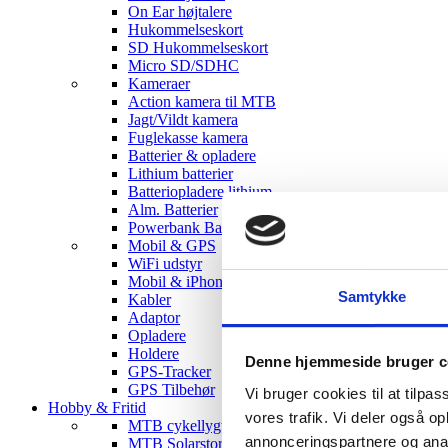
On Ear højtalere
Hukommelseskort
SD Hukommelseskort
Micro SD/SDHC
Kameraer
Action kamera til MTB
Jagt/Vildt kamera
Fuglekasse kamera
Batterier & opladere
Lithium batterier
Batteriopladere lithium
Alm. Batterier
Powerbank Batterier
Mobil & GPS
WiFi udstyr
Mobil & iPhone tilbehør
Samtykke
Kabler
Adaptor
Opladere
Holdere
Denne hjemmeside bruger c
GPS-Tracker
GPS Tilbehør
Vi bruger cookies til at tilpas
Hobby & Fritid
vores trafik. Vi deler også 
MTB cykellygter
annonceringspartnere og anal
MTB Solarstorm Lygter & tilbehør