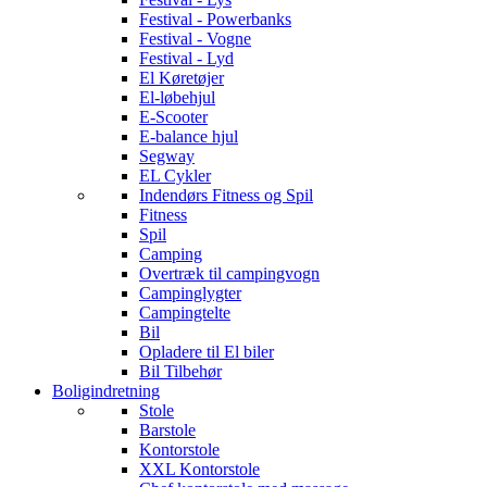
Festival - Powerbanks
Festival - Vogne
Festival - Lyd
El Køretøjer
El-løbehjul
E-Scooter
E-balance hjul
Segway
EL Cykler
Indendørs Fitness og Spil
Fitness
Spil
Camping
Overtræk til campingvogn
Campinglygter
Campingtelte
Bil
Opladere til El biler
Bil Tilbehør
Boligindretning
Stole
Barstole
Kontorstole
XXL Kontorstole