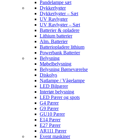
Pandelampe sæt
Dykkerlygter
Dykkerlygter – Sæt
UV Ravlygter
UV Ravlygter – Sæt
Batterier & opladere
Lithium batterier
Alm. Batterier
Batteriopladere lithium
Powerbank Batterier
Belysning
Møbelbelysning
Belysning Børneværelse
Diskolys
Natlampe / Vågelampe
LED Bilpærer
Interiør belysning
LED Pærer og spots
G4 Pærer
G9 Pærer
GU10 Pærer
E14 Pærer
E27 Pærer
AR111 Pærer
Event maskiner