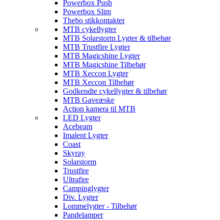
Powerbox Push
Powerbox Slim
Thebo stikkontakter
MTB cykellygter
MTB Solarstorm Lygter & tilbehør
MTB Trustfire Lygter
MTB Magicshine Lygter
MTB Magicshine Tilbehør
MTB Xeccon Lygter
MTB Xeccon Tilbehør
Godkendte cykellygter & tilbehør
MTB Gaveæske
Action kamera til MTB
LED Lygter
Acebeam
Imalent Lygter
Coast
Skyray
Solarstorm
Trustfire
Ultrafire
Campinglygter
Div. Lygter
Lommelygter - Tilbehør
Pandelamper