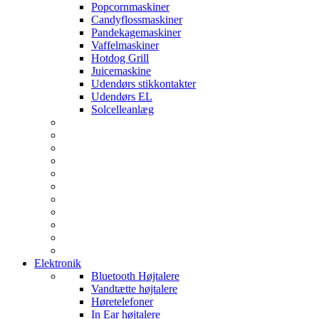
Popcornmaskiner
Candyflossmaskiner
Pandekagemaskiner
Vaffelmaskiner
Hotdog Grill
Juicemaskine
Udendørs stikkontakter
Udendørs EL
Solcelleanlæg
Elektronik
Bluetooth Højtalere
Vandtætte højtalere
Høretelefoner
In Ear højtalere