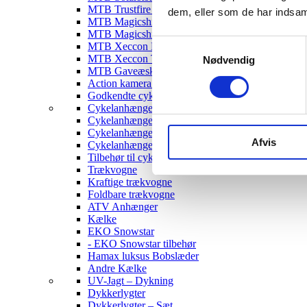
MTB Trustfire Lygter
dem, eller som de har indsaml
MTB Magicshine Lygter
MTB Magicshine Tilbehør
Samtykkevalg
MTB Xeccon Lygter
MTB Xeccon Tilbehør
Nødvendig
MTB Gaveæske
Action kamera til MTB
Godkendte cykellygter & tilbehør
Cykelanhængere
Cykelanhænger til Børn
Cykelanhænger til hunde
Afvis
Cykelanhænger Cargo
Tilbehør til cykelanhængere
Trækvogne
Kraftige trækvogne
Foldbare trækvogne
ATV Anhænger
Kælke
EKO Snowstar
- EKO Snowstar tilbehør
Hamax luksus Bobslæder
Andre Kælke
UV-Jagt – Dykning
Dykkerlygter
Dykkerlygter – Sæt