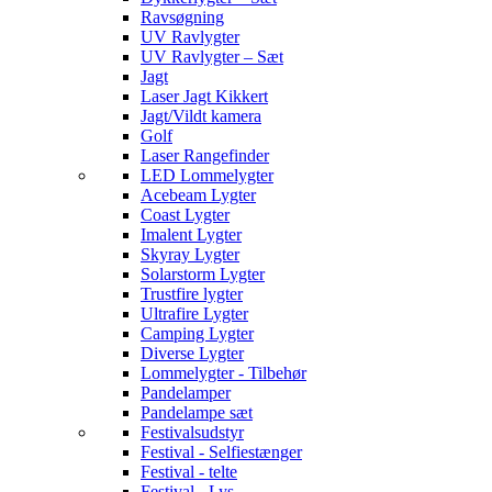
Ravsøgning
UV Ravlygter
UV Ravlygter – Sæt
Jagt
Laser Jagt Kikkert
Jagt/Vildt kamera
Golf
Laser Rangefinder
LED Lommelygter
Acebeam Lygter
Coast Lygter
Imalent Lygter
Skyray Lygter
Solarstorm Lygter
Trustfire lygter
Ultrafire Lygter
Camping Lygter
Diverse Lygter
Lommelygter - Tilbehør
Pandelamper
Pandelampe sæt
Festivalsudstyr
Festival - Selfiestænger
Festival - telte
Festival - Lys