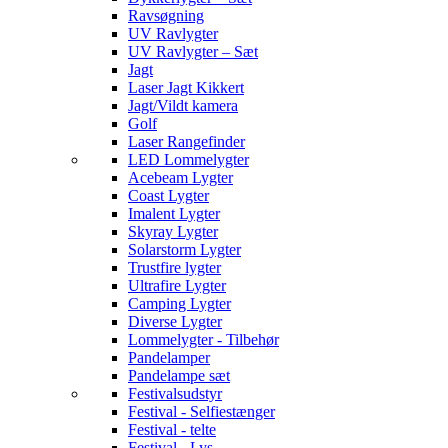
Ravsøgning
UV Ravlygter
UV Ravlygter – Sæt
Jagt
Laser Jagt Kikkert
Jagt/Vildt kamera
Golf
Laser Rangefinder
LED Lommelygter
Acebeam Lygter
Coast Lygter
Imalent Lygter
Skyray Lygter
Solarstorm Lygter
Trustfire lygter
Ultrafire Lygter
Camping Lygter
Diverse Lygter
Lommelygter - Tilbehør
Pandelamper
Pandelampe sæt
Festivalsudstyr
Festival - Selfiestænger
Festival - telte
Festival - Lys