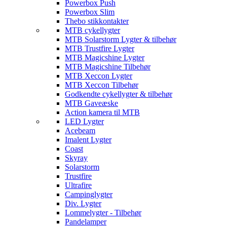
Powerbox Push
Powerbox Slim
Thebo stikkontakter
MTB cykellygter
MTB Solarstorm Lygter & tilbehør
MTB Trustfire Lygter
MTB Magicshine Lygter
MTB Magicshine Tilbehør
MTB Xeccon Lygter
MTB Xeccon Tilbehør
Godkendte cykellygter & tilbehør
MTB Gaveæske
Action kamera til MTB
LED Lygter
Acebeam
Imalent Lygter
Coast
Skyray
Solarstorm
Trustfire
Ultrafire
Campinglygter
Div. Lygter
Lommelygter - Tilbehør
Pandelamper