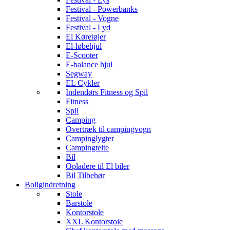
Festival - Powerbanks
Festival - Vogne
Festival - Lyd
El Køretøjer
El-løbehjul
E-Scooter
E-balance hjul
Segway
EL Cykler
Indendørs Fitness og Spil
Fitness
Spil
Camping
Overtræk til campingvogn
Campinglygter
Campingtelte
Bil
Opladere til El biler
Bil Tilbehør
Boligindretning
Stole
Barstole
Kontorstole
XXL Kontorstole