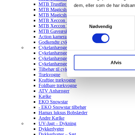
MTB Trustfire Lygter
dem, eller som de har indsaml
MTB Magicshine Lygter
MTB Magicshine Tilbehør
Samtykkevalg
MTB Xeccon Lygter
MTB Xeccon Tilbehør
Nødvendig
MTB Gaveæske
Action kamera til MTB
Godkendte cykellygter & tilbehør
Cykelanhængere
Cykelanhænger til Børn
Cykelanhænger til hunde
Afvis
Cykelanhænger Cargo
Tilbehør til cykelanhængere
Trækvogne
Kraftige trækvogne
Foldbare trækvogne
ATV Anhænger
Kælke
EKO Snowstar
- EKO Snowstar tilbehør
Hamax luksus Bobslæder
Andre Kælke
UV-Jagt – Dykning
Dykkerlygter
Dykkerlygter – Sæt