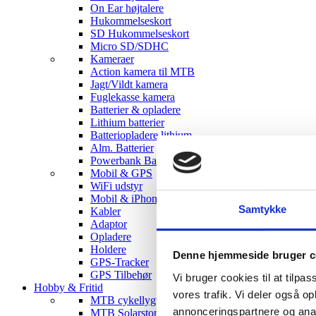
On Ear højtalere
Hukommelseskort
SD Hukommelseskort
Micro SD/SDHC
Kameraer
Action kamera til MTB
Jagt/Vildt kamera
Fuglekasse kamera
Batterier & opladere
Lithium batterier
Batteriopladere lithium
Alm. Batterier
Powerbank Batterier
Mobil & GPS
WiFi udstyr
Mobil & iPhone tilbehør
Samtykke
Kabler
Adaptor
Opladere
Holdere
Denne hjemmeside bruger c
GPS-Tracker
GPS Tilbehør
Vi bruger cookies til at tilpas
Hobby & Fritid
vores trafik. Vi deler også 
MTB cykellygter
annonceringspartnere og anal
MTB Solarstorm Lygter & tilbehør