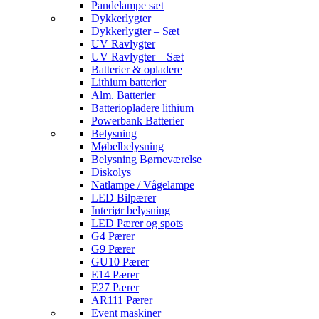
Pandelampe sæt
Dykkerlygter
Dykkerlygter – Sæt
UV Ravlygter
UV Ravlygter – Sæt
Batterier & opladere
Lithium batterier
Alm. Batterier
Batteriopladere lithium
Powerbank Batterier
Belysning
Møbelbelysning
Belysning Børneværelse
Diskolys
Natlampe / Vågelampe
LED Bilpærer
Interiør belysning
LED Pærer og spots
G4 Pærer
G9 Pærer
GU10 Pærer
E14 Pærer
E27 Pærer
AR111 Pærer
Event maskiner