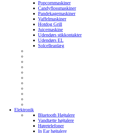
Popcornmaskiner
Candyflossmaskiner
Pandekagemaskiner
Vaffelmaskiner
Hotdog Grill
Juicemaskine
Udendørs stikkontakter
Udendørs EL
Solcelleanlæg
Elektronik
Bluetooth Højtalere
Vandtætte højtalere
Høretelefoner
In Ear højtalere