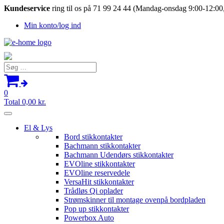
Kundeservice
ring til os på 71 99 24 44 (Mandag-onsdag 9:00-12:00,
Min konto/log ind
Søg
efter:
0
Total
0,00
kr.
El & Lys
Bord stikkontakter
Bachmann stikkontakter
Bachmann Udendørs stikkontakter
EVOline stikkontakter
EVOline reservedele
VersaHit stikkontakter
Trådløs Qi oplader
Strømskinner til montage ovenpå bordpladen
Pop up stikkontakter
Powerbox Auto