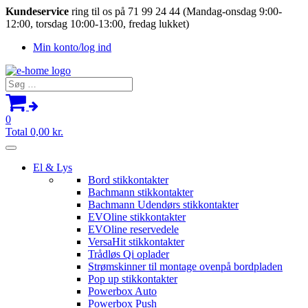
Kundeservice
ring til os på 71 99 24 44 (Mandag-onsdag 9:00-
12:00, torsdag 10:00-13:00, fredag lukket)
Min konto/log ind
Søg
efter:
0
Total
0,00
kr.
El & Lys
Bord stikkontakter
Bachmann stikkontakter
Bachmann Udendørs stikkontakter
EVOline stikkontakter
EVOline reservedele
VersaHit stikkontakter
Trådløs Qi oplader
Strømskinner til montage ovenpå bordpladen
Pop up stikkontakter
Powerbox Auto
Powerbox Push