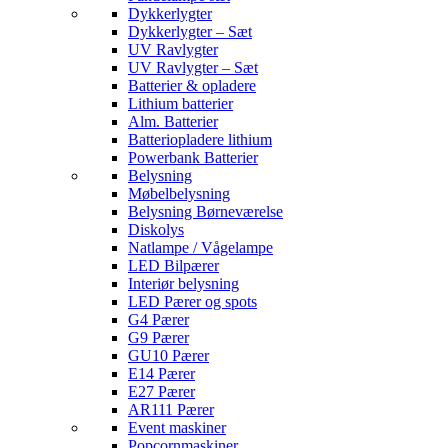
Dykkerlygter
Dykkerlygter – Sæt
UV Ravlygter
UV Ravlygter – Sæt
Batterier & opladere
Lithium batterier
Alm. Batterier
Batteriopladere lithium
Powerbank Batterier
Belysning
Møbelbelysning
Belysning Børneværelse
Diskolys
Natlampe / Vågelampe
LED Bilpærer
Interiør belysning
LED Pærer og spots
G4 Pærer
G9 Pærer
GU10 Pærer
E14 Pærer
E27 Pærer
AR111 Pærer
Event maskiner
Popcornmaskiner