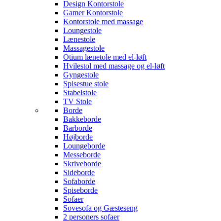
Design Kontorstole
Gamer Kontorstole
Kontorstole med massage
Loungestole
Lænestole
Massagestole
Otium lænetole med el-løft
Hvilestol med massage og el-løft
Gyngestole
Spisestue stole
Stabelstole
TV Stole
Borde
Bakkeborde
Barborde
Højborde
Loungeborde
Messeborde
Skriveborde
Sideborde
Sofaborde
Spiseborde
Sofaer
Sovesofa og Gæsteseng
2 personers sofaer