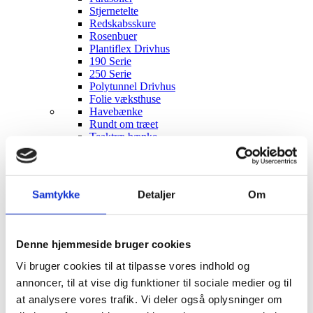
Stjernetelte
Redskabsskure
Rosenbuer
Plantiflex Drivhus
190 Serie
250 Serie
Polytunnel Drivhus
Folie væksthuse
Havebænke
Rundt om træet
Teaktræ bænke
Havebænke med blomsterkasser
Eukalyptus træbænke
Parkbænke
Gyngebænke
Samtykke
Detaljer
Om
Udendørs leg & Spil
Sport
Trampoliner
Gynger
Denne hjemmeside bruger cookies
Hoppeborge
Legehuse
Vi bruger cookies til at tilpasse vores indhold og
Sandkasser
annoncer, til at vise dig funktioner til sociale medier og til
Gokart og el-biler
at analysere vores trafik. Vi deler også oplysninger om
Havemøbler
Loungemøbler