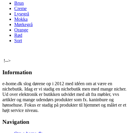
Brun
Creme
Lysegrå
Mokka
Mørkegrå
Orange
Rød
Sort
!-->
Information
e-home.dk slog dørene op i 2012 med idéen om at være en
nichebutik. Idag er vi stadig en nichebutik men med mange nicher.
Ud over elektronik er butikken udvidet med alt fra møbler, vvs
artikler og mange udendørs produkter som fx. kaninbure og
hønsehuse. Fokus er stadig på produkter til hjemmet og målet er et
højt service niveau.
Navigation