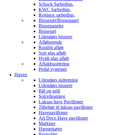
Schock Sæbedisp.
KWC Sæbedisp.
Reginox sæbedisp.
Brusesæt/Brusepanel
Brusepaneler
Brusesæt
Udendørs brusere
Afløbsrende
Rustfrit afløb
Sort glas afløb
Hvidt glas afløb
Affaldssortering
Pedal systemer
Haven
Udendørs indretning
Udendørs brusere
Bål og grill
Solcelleanlæg
Luksus have Pavilloner
Tilbehør til luksus pavilloner
Havepavilloner
Art Deco Have pavilloner
Markiser
Hængekøjer
Parasoller