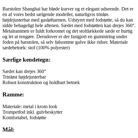
Barstolen Shanghai har bløde kurver og et elegant udseende. Det er
en af vores bedst sælgende modeller, naturligvis trinløs
højdejusterbar med gasløftarmen. Udstyret med fodstøtte, så du kan
sidde behageligt hele aftenen. Sædet med fodstøtten kan drejes 360°.
Metalrammen er fuldt forkromet og det stofdækkede sæde er hurtig
og let at rengøre. Derudover er der fastgjort en gummiring under
foden på barstolen, så selv følsomme gulve ikke ridser. Materiale
sædebetræk: stof (100% polyester)
Særlige kendetegn:
Sædet kan drejes 360°
Trinløst højdejusterbar
Robust konstruktion og holdbart betræk
Ramme:
Materiale: metal i krom look
Trompetfod inkl. gulvbeskytter
Komfortabel, fodstøtte
Mål: