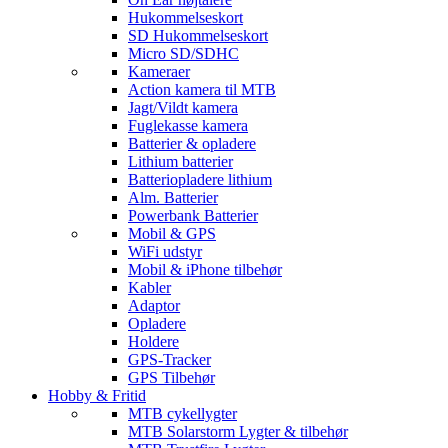
Hukommelseskort
SD Hukommelseskort
Micro SD/SDHC
Kameraer
Action kamera til MTB
Jagt/Vildt kamera
Fuglekasse kamera
Batterier & opladere
Lithium batterier
Batteriopladere lithium
Alm. Batterier
Powerbank Batterier
Mobil & GPS
WiFi udstyr
Mobil & iPhone tilbehør
Kabler
Adaptor
Opladere
Holdere
GPS-Tracker
GPS Tilbehør
Hobby & Fritid
MTB cykellygter
MTB Solarstorm Lygter & tilbehør