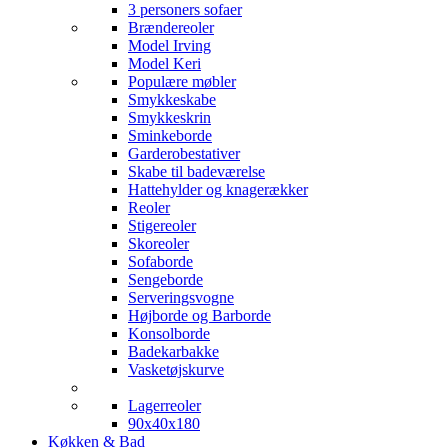
3 personers sofaer
Brændereoler
Model Irving
Model Keri
Populære møbler
Smykkeskabe
Smykkeskrin
Sminkeborde
Garderobestativer
Skabe til badeværelse
Hattehylder og knagerækker
Reoler
Stigereoler
Skoreoler
Sofaborde
Sengeborde
Serveringsvogne
Højborde og Barborde
Konsolborde
Badekarbakke
Vasketøjskurve
Lagerreoler
90x40x180
Køkken & Bad