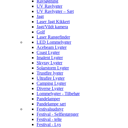
Ravsøgning
UV Ravlygter
UV Ravlygter – Sæt
Jagt
Laser Jagt Kikkert
Jagt/Vildt kamera
Golf
Laser Rangefinder
LED Lommelygter
Acebeam Lygter
Coast Lygter
Imalent Lygter
Skyray Lygter
Solarstorm Lygter
Trustfire lygter
Ultrafire Lygter
Camping Lygter
Diverse Lygter
Lommelygter - Tilbehør
Pandelamper
Pandelampe sæt
Festivalsudstyr
Festival - Selfiestænger
Festival - telte
Festival - Lys