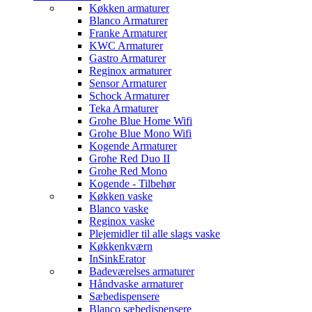
Køkken armaturer
Blanco Armaturer
Franke Armaturer
KWC Armaturer
Gastro Armaturer
Reginox armaturer
Sensor Armaturer
Schock Armaturer
Teka Armaturer
Grohe Blue Home Wifi
Grohe Blue Mono Wifi
Kogende Armaturer
Grohe Red Duo II
Grohe Red Mono
Kogende - Tilbehør
Køkken vaske
Blanco vaske
Reginox vaske
Plejemidler til alle slags vaske
Køkkenkværn
InSinkErator
Badeværelses armaturer
Håndvaske armaturer
Sæbedispensere
Blanco sæbedispensere