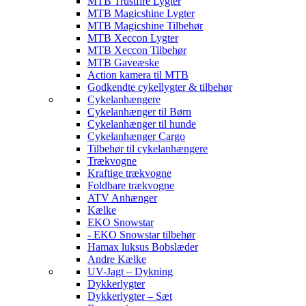
MTB Trustfire Lygter
MTB Magicshine Lygter
MTB Magicshine Tilbehør
MTB Xeccon Lygter
MTB Xeccon Tilbehør
MTB Gaveæske
Action kamera til MTB
Godkendte cykellygter & tilbehør
Cykelanhængere
Cykelanhænger til Børn
Cykelanhænger til hunde
Cykelanhænger Cargo
Tilbehør til cykelanhængere
Trækvogne
Kraftige trækvogne
Foldbare trækvogne
ATV Anhænger
Kælke
EKO Snowstar
- EKO Snowstar tilbehør
Hamax luksus Bobslæder
Andre Kælke
UV-Jagt – Dykning
Dykkerlygter
Dykkerlygter – Sæt