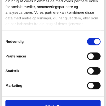
din brug af vores hjemmeside med vores partnere inden
Siddegrupper
for sociale medier, annonceringspartnere og
Hjørnesofaer
analysepartnere. Vores partnere kan kombinere disse
Havebord med stole
Hyndeboks
data med andre oplysninger, du har givet dem, eller som
Havebar
de har indsamlet fra din brug af deres tjenester.
Luksus Loveboats
Liggestole
Plejemidler til polyrattan møbler
Samtykkevalg
Tyske Strandkurve
Nødvendig
Model Anholt
Model Anholt & Lübeck cover
Model Sylt
Model Sylt & Lübeck XL cover
Præferencer
Tilbehør til Strandkurve Anholt & Sylt
Model Fur
Model Rømø
Statistik
Model Lübeck (Luksus)
Strandkurv cover I flere størrelser
Udendørs EL
Udendørs stikkontakter
Marketing
Solcelleanlæg
Børn
Børnemøbler
Sminkeborde til børn