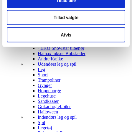
Tillad alle
Opbevaring
Borde & stole
Sofaer & lænestole
Belysning Børn
Tillad valgte
Belysning Børneværelse
Diskolys
Natlampe / Vågelampe
Afvis
Kælke
- EKO Snowstar
- EKO Snowstar tilbehør
Hamax luksus Bobslæder
Andre Kælke
Udendørs leg og spil
Leg
Sport
Trampoliner
Gynger
Hoppeborge
Legehuse
Sandkasser
Gokart og el-biler
Halloween
Indendørs leg og spil
Spil
Legetøj