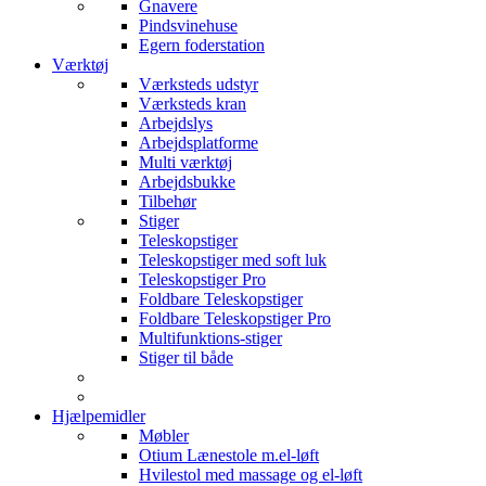
Gnavere
Pindsvinehuse
Egern foderstation
Værktøj
Værksteds udstyr
Værksteds kran
Arbejdslys
Arbejdsplatforme
Multi værktøj
Arbejdsbukke
Tilbehør
Stiger
Teleskopstiger
Teleskopstiger med soft luk
Teleskopstiger Pro
Foldbare Teleskopstiger
Foldbare Teleskopstiger Pro
Multifunktions-stiger
Stiger til både
Hjælpemidler
Møbler
Otium Lænestole m.el-løft
Hvilestol med massage og el-løft