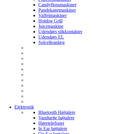
Candyflossmaskiner
Pandekagemaskiner
Vaffelmaskiner
Hotdog Grill
Juicemaskine
Udendørs stikkontakter
Udendørs EL
Solcelleanlæg
Elektronik
Bluetooth Højtalere
Vandtætte højtalere
Høretelefoner
In Ear højtalere
On Ear højtalere