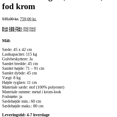
fod krom
Den
Den
939,00
kr.
759,00
kr.
oprindelige
aktuelle
pris
pris
var:
er:
939,00 kr..
759,00 kr..
Mål:
Sæde: 45 x 42 cm
Lastkapacitet: 115 kg
Gulvbeskyttere: Ja
Samlet bredde: 45 cm
Samlet højde: 71 – 91 cm
Samlet dybde: 45 cm
Vægt: 8 kg
Højde ryglæn: 11 cm
Materiale sæde: stof (100% polyester)
Materiale ramme: metal i krom-look
Fodstøtte: ja
Sædehøjde min.: 60 cm
Sædehøjde maks.: 80 cm
Leveringstid: 4-7 hverdage