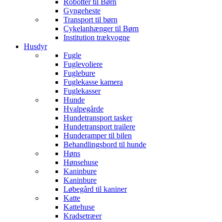
Robotter til Børn
Gyngeheste
Transport til børn
Cykelanhænger til Børn
Institution trækvogne
Husdyr
Fugle
Fuglevoliere
Fuglebure
Fuglekasse kamera
Fuglekasser
Hunde
Hvalpegårde
Hundetransport tasker
Hundetransport trailere
Hunderamper til bilen
Behandlingsbord til hunde
Høns
Hønsehuse
Kaninbure
Kaninbure
Løbegård til kaniner
Katte
Kattehuse
Kradsetræer