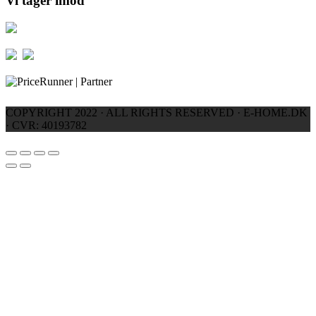
Vi tager imod
COPYRIGHT 2022 · ALL RIGHTS RESERVED · E-HOME.DK
· CVR: 40193782