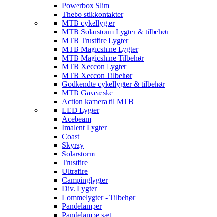
Powerbox Slim
Thebo stikkontakter
MTB cykellygter
MTB Solarstorm Lygter & tilbehør
MTB Trustfire Lygter
MTB Magicshine Lygter
MTB Magicshine Tilbehør
MTB Xeccon Lygter
MTB Xeccon Tilbehør
Godkendte cykellygter & tilbehør
MTB Gaveæske
Action kamera til MTB
LED Lygter
Acebeam
Imalent Lygter
Coast
Skyray
Solarstorm
Trustfire
Ultrafire
Campinglygter
Div. Lygter
Lommelygter - Tilbehør
Pandelamper
Pandelampe sæt