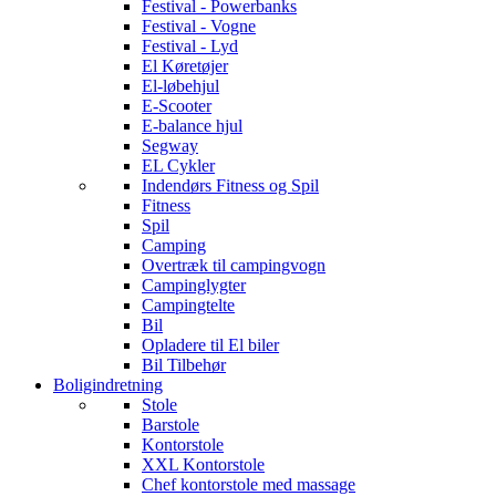
Festival - Powerbanks
Festival - Vogne
Festival - Lyd
El Køretøjer
El-løbehjul
E-Scooter
E-balance hjul
Segway
EL Cykler
Indendørs Fitness og Spil
Fitness
Spil
Camping
Overtræk til campingvogn
Campinglygter
Campingtelte
Bil
Opladere til El biler
Bil Tilbehør
Boligindretning
Stole
Barstole
Kontorstole
XXL Kontorstole
Chef kontorstole med massage