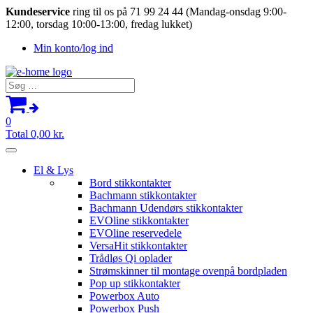
Kundeservice
ring til os på 71 99 24 44 (Mandag-onsdag 9:00-
12:00, torsdag 10:00-13:00, fredag lukket)
Min konto/log ind
Søg
efter:
0
Total
0,00
kr.
El & Lys
Bord stikkontakter
Bachmann stikkontakter
Bachmann Udendørs stikkontakter
EVOline stikkontakter
EVOline reservedele
VersaHit stikkontakter
Trådløs Qi oplader
Strømskinner til montage ovenpå bordpladen
Pop up stikkontakter
Powerbox Auto
Powerbox Push