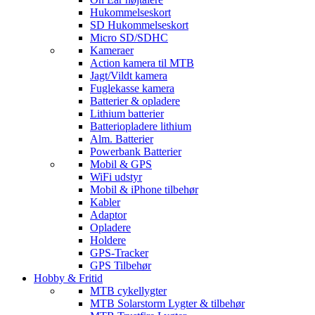
Hukommelseskort
SD Hukommelseskort
Micro SD/SDHC
Kameraer
Action kamera til MTB
Jagt/Vildt kamera
Fuglekasse kamera
Batterier & opladere
Lithium batterier
Batteriopladere lithium
Alm. Batterier
Powerbank Batterier
Mobil & GPS
WiFi udstyr
Mobil & iPhone tilbehør
Kabler
Adaptor
Opladere
Holdere
GPS-Tracker
GPS Tilbehør
Hobby & Fritid
MTB cykellygter
MTB Solarstorm Lygter & tilbehør