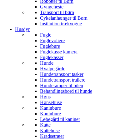
Robotter til Børn
Gyngeheste
Transport til børn
Cykelanhænger til Børn
Institution trækvogne
Husdyr
Fugle
Fuglevoliere
Fuglebure
Fuglekasse kamera
Fuglekasser
Hunde
Hvalpegårde
Hundetransport tasker
Hundetransport trailere
Hunderamper til bilen
Behandlingsbord til hunde
Høns
Hønsehuse
Kaninbure
Kaninbure
Løbegård til kaniner
Katte
Kattehuse
Kradsetræer