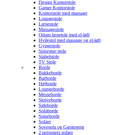
Design Kontorstole
Gamer Kontorstole
Kontorstole med massage
Loungestole
Lænestole
Massagestole
Otium lænetole med el-løft
Hvilestol med massage og el-løft
Gyngestole
Spisestue stole
Stabelstole
TV Stole
Borde
Bakkeborde
Barborde
Højborde
Loungeborde
Messeborde
Skriveborde
Sideborde
Sofaborde
Spiseborde
Sofaer
Sovesofa og Gæsteseng
2 personers sofaer