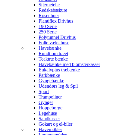
Stjernetelte
Redskabsskure
Rosenbuer
Plantiflex Drivhus
190 Serie
250 Serie
Polytunnel Drivhus
Folie væksthuse
Havebænke
Rundt om træet
Teaktræ bænke
Havebænke med blomsterkasser
Eukalyptus træbænke
Parkbænke
Gyngebænke
Udendørs leg & Spil
Sport
Trampoliner
Gynger
Hoppeborge
Legehuse
Sandkasser
Gokart og el-biler
Havemøbler
Loungemøbler