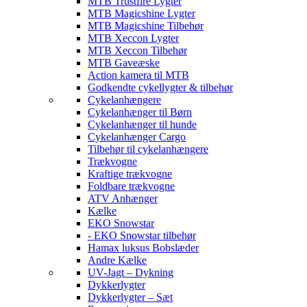
MTB Trustfire Lygter
MTB Magicshine Lygter
MTB Magicshine Tilbehør
MTB Xeccon Lygter
MTB Xeccon Tilbehør
MTB Gaveæske
Action kamera til MTB
Godkendte cykellygter & tilbehør
Cykelanhængere
Cykelanhænger til Børn
Cykelanhænger til hunde
Cykelanhænger Cargo
Tilbehør til cykelanhængere
Trækvogne
Kraftige trækvogne
Foldbare trækvogne
ATV Anhænger
Kælke
EKO Snowstar
- EKO Snowstar tilbehør
Hamax luksus Bobslæder
Andre Kælke
UV-Jagt – Dykning
Dykkerlygter
Dykkerlygter – Sæt