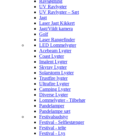
Ravsøgning
UV Ravlygter
UV Ravlygter – Sæt
Jagt
Laser Jagt Kikkert
Jagt/Vildt kamera
Golf
Laser Rangefinder
LED Lommelygter
Acebeam Lygter
Coast Lygter
Imalent Lygter
Skyray Lygter
Solarstorm Lygter
Trustfire lygter
Ultrafire Lygter
Camping Lygter
Diverse Lygter
Lommelygter - Tilbehør
Pandelamper
Pandelampe sæt
Festivalsudstyr
Festival - Selfiestænger
Festival - telte
Festival - Lys