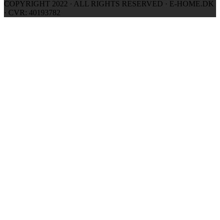
COPYRIGHT 2022 · ALL RIGHTS RESERVED · E-HOME.DK
· CVR: 40193782