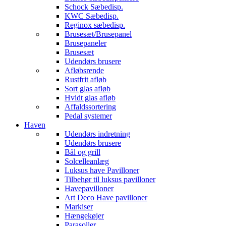
Schock Sæbedisp.
KWC Sæbedisp.
Reginox sæbedisp.
Brusesæt/Brusepanel
Brusepaneler
Brusesæt
Udendørs brusere
Afløbsrende
Rustfrit afløb
Sort glas afløb
Hvidt glas afløb
Affaldssortering
Pedal systemer
Haven
Udendørs indretning
Udendørs brusere
Bål og grill
Solcelleanlæg
Luksus have Pavilloner
Tilbehør til luksus pavilloner
Havepavilloner
Art Deco Have pavilloner
Markiser
Hængekøjer
Parasoller