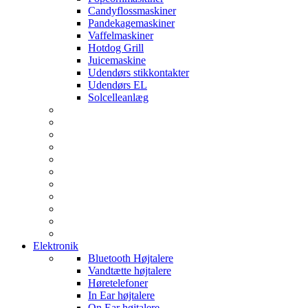
Candyflossmaskiner
Pandekagemaskiner
Vaffelmaskiner
Hotdog Grill
Juicemaskine
Udendørs stikkontakter
Udendørs EL
Solcelleanlæg
Elektronik
Bluetooth Højtalere
Vandtætte højtalere
Høretelefoner
In Ear højtalere
On Ear højtalere