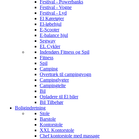
Festival - Powerbanks
Festival - Vogne
Festival - Lyd
El Køretøjer
El-løbehjul
E-Scooter
E-balance hjul
Segway
EL Cykler
Indendørs Fitness og Spil
Fitness
Spil
Camping
Overtræk til campingvogn
Campinglygter
Campingtelte
Bil
Opladere til El biler
Bil Tilbehør
Boligindretning
Stole
Barstole
Kontorstole
XXL Kontorstole
Chef kontorstole med massage