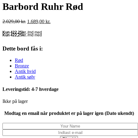
Barbord Ruhr Rød
Den
Den
2.029,00
kr.
1.689,00
kr.
oprindelige
aktuelle
pris
pris
var:
er:
2.029,00 kr..
1.689,00 kr..
Dette bord fås i:
Rød
Bronze
Antik hvid
Antik sølv
Leveringstid: 4-7 hverdage
Ikke på lager
Modtag en email når produktet er på lager igen (Dato ukendt)