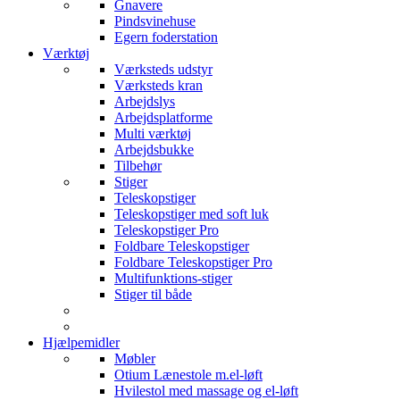
Gnavere
Pindsvinehuse
Egern foderstation
Værktøj
Værksteds udstyr
Værksteds kran
Arbejdslys
Arbejdsplatforme
Multi værktøj
Arbejdsbukke
Tilbehør
Stiger
Teleskopstiger
Teleskopstiger med soft luk
Teleskopstiger Pro
Foldbare Teleskopstiger
Foldbare Teleskopstiger Pro
Multifunktions-stiger
Stiger til både
Hjælpemidler
Møbler
Otium Lænestole m.el-løft
Hvilestol med massage og el-løft