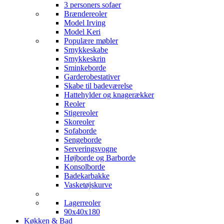
3 personers sofaer
Brændereoler
Model Irving
Model Keri
Populære møbler
Smykkeskabe
Smykkeskrin
Sminkeborde
Garderobestativer
Skabe til badeværelse
Hattehylder og knagerækker
Reoler
Stigereoler
Skoreoler
Sofaborde
Sengeborde
Serveringsvogne
Højborde og Barborde
Konsolborde
Badekarbakke
Vasketøjskurve
Lagerreoler
90x40x180
Køkken & Bad