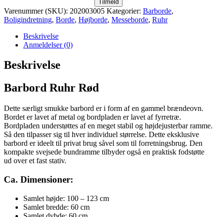
Tilmeld
Varenummer (SKU):
202003005
Kategorier:
Barborde
,
Boligindretning
,
Borde
,
Højborde
,
Messeborde
,
Ruhr
Beskrivelse
Anmeldelser (0)
Beskrivelse
Barbord Ruhr Rød
Dette særligt smukke barbord er i form af en gammel brændeovn.
Bordet er lavet af metal og bordpladen er lavet af fyrretræ.
Bordpladen understøttes af en meget stabil og højdejusterbar ramme.
Så den tilpasser sig til hver individuel størrelse. Dette eksklusive
barbord er ideelt til privat brug såvel som til forretningsbrug. Den
kompakte svejsede bundramme tilbyder også en praktisk fodstøtte
ud over et fast stativ.
Ca. Dimensioner:
Samlet højde: 100 – 123 cm
Samlet bredde: 60 cm
Samlet dybde: 60 cm