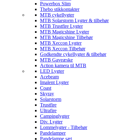
Powerbox Slim
Thebo stikkontakter
MTB cykellygter
MTB Solarstorm Lygter & tilbehør
MTB Trustfire Lygter
MTB Magicshine Lygter
MTB Magicshine Tilbehør
MTB Xeccon Lygter
MTB Xeccon Tilbehør
Godkendte cykellygter & tilbehør
MTB Gaveæske
Action kamera til MTB
LED Lygter
Acebeam
Imalent Lygter
Coast
Skyray
Solarstorm
Trustfire
Ultrafire
Campinglygter
Div. Lygter
Lommelygter - Tilbehør
Pandelamper
Pandelampe sæt