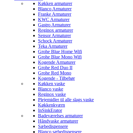
Køkken armaturer
Blanco Armaturer
Franke Armaturer
KWC Armaturer
Gastro Armaturer
Reginox armaturer
Sensor Armaturer
Schock Armaturer
Teka Armaturer
Grohe Blue Home Wifi
Grohe Blue Mono Wifi
Kogende Armaturer
Grohe Red Duo II
Grohe Red Mono
Kogende - Tilbehør
Køkken vaske
Blanco vaske
Reginox vaske
Plejemidler til alle slags vaske
Køkkenkværn
InSinkErator
Badeværelses armaturer
Håndvaske armaturer
Sæbedispensere
Blanco sæbedispensere