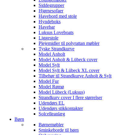
Siddegrupper
Hjørnesofaer
Havebord med stole
Hyndeboks
Havebar
Luksus Loveboats
Liggestole
Plejemidler til polyrattan møbler
Tyske Strandkurve
Model Anholt
Model Anholt & Lübeck cover
Model Sylt
Model Sylt & Lübeck XL cover
Tilbehør til Strandkurve Anholt & Sylt
Model Fur
Model Rømø
Model Lübeck (Luksus)
Strandkurv cover I flere størrelser
Udendørs EL
Udendørs stikkontakter
Solcelleanlæg
Børn
Børnemøbler
Sminkeborde til børn