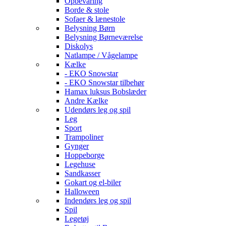
Opbevaring
Borde & stole
Sofaer & lænestole
Belysning Børn
Belysning Børneværelse
Diskolys
Natlampe / Vågelampe
Kælke
- EKO Snowstar
- EKO Snowstar tilbehør
Hamax luksus Bobslæder
Andre Kælke
Udendørs leg og spil
Leg
Sport
Trampoliner
Gynger
Hoppeborge
Legehuse
Sandkasser
Gokart og el-biler
Halloween
Indendørs leg og spil
Spil
Legetøj