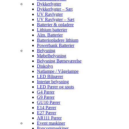
Dykkerlygter
Dykkerlygter – Sæt
UV Ravlygter
UV Ravlygter – Sæt
Batterier & opladere
Lithium batterier
Alm. Batterier
Batteriopladere lithium
Powerbank Batterier
Belysning
Møbelbelysning
Belysning Børneværelse
Diskolys
Natlampe / Vågelampe
LED Bilpærer
Interiør belysning
LED Pærer og spots
G4 Pærer
G9 Pærer
GU10 Pærer
E14 Pærer
E27 Pærer
AR111 Pærer
Event maskiner
Popcornmaskiner