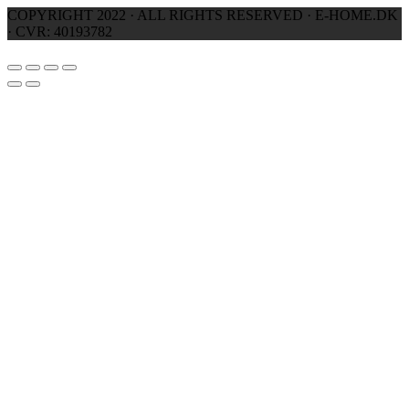
COPYRIGHT 2022 · ALL RIGHTS RESERVED · E-HOME.DK
· CVR: 40193782