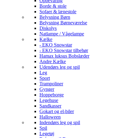
Opbevaring
Borde & stole
Sofaer & lænestole
Belysning Børn
Belysning Børneværelse
Diskolys
Natlampe / Vågelampe
Kælke
- EKO Snowstar
- EKO Snowstar tilbehør
Hamax luksus Bobslæder
Andre Kælke
Udendørs leg og spil
Leg
Sport
Trampoliner
Gynger
Hoppeborge
Legehuse
Sandkasser
Gokart og el-biler
Halloween
Indendørs leg og spil
Spil
Legetøj