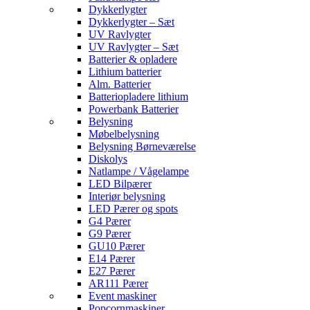
Dykkerlygter
Dykkerlygter – Sæt
UV Ravlygter
UV Ravlygter – Sæt
Batterier & opladere
Lithium batterier
Alm. Batterier
Batteriopladere lithium
Powerbank Batterier
Belysning
Møbelbelysning
Belysning Børneværelse
Diskolys
Natlampe / Vågelampe
LED Bilpærer
Interiør belysning
LED Pærer og spots
G4 Pærer
G9 Pærer
GU10 Pærer
E14 Pærer
E27 Pærer
AR111 Pærer
Event maskiner
Popcornmaskiner