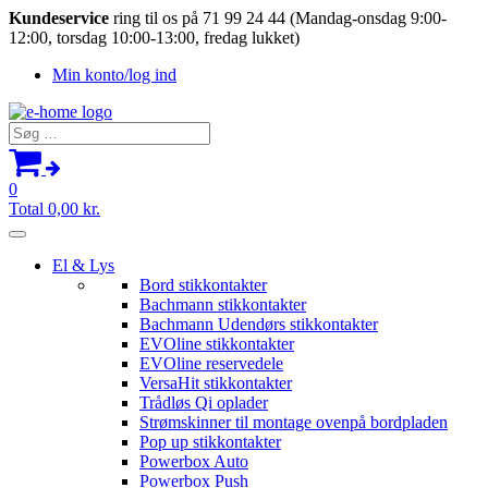
Kundeservice
ring til os på 71 99 24 44 (Mandag-onsdag 9:00-
12:00, torsdag 10:00-13:00, fredag lukket)
Min konto/log ind
Søg
efter:
0
Total
0,00
kr.
El & Lys
Bord stikkontakter
Bachmann stikkontakter
Bachmann Udendørs stikkontakter
EVOline stikkontakter
EVOline reservedele
VersaHit stikkontakter
Trådløs Qi oplader
Strømskinner til montage ovenpå bordpladen
Pop up stikkontakter
Powerbox Auto
Powerbox Push