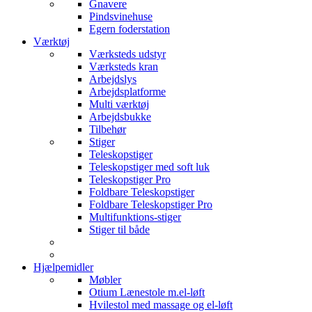
Gnavere
Pindsvinehuse
Egern foderstation
Værktøj
Værksteds udstyr
Værksteds kran
Arbejdslys
Arbejdsplatforme
Multi værktøj
Arbejdsbukke
Tilbehør
Stiger
Teleskopstiger
Teleskopstiger med soft luk
Teleskopstiger Pro
Foldbare Teleskopstiger
Foldbare Teleskopstiger Pro
Multifunktions-stiger
Stiger til både
Hjælpemidler
Møbler
Otium Lænestole m.el-løft
Hvilestol med massage og el-løft