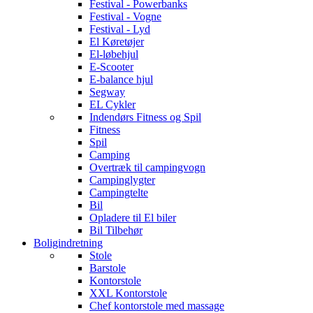
Festival - Powerbanks
Festival - Vogne
Festival - Lyd
El Køretøjer
El-løbehjul
E-Scooter
E-balance hjul
Segway
EL Cykler
Indendørs Fitness og Spil
Fitness
Spil
Camping
Overtræk til campingvogn
Campinglygter
Campingtelte
Bil
Opladere til El biler
Bil Tilbehør
Boligindretning
Stole
Barstole
Kontorstole
XXL Kontorstole
Chef kontorstole med massage