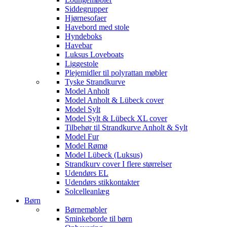
Siddegrupper
Hjørnesofaer
Havebord med stole
Hyndeboks
Havebar
Luksus Loveboats
Liggestole
Plejemidler til polyrattan møbler
Tyske Strandkurve
Model Anholt
Model Anholt & Lübeck cover
Model Sylt
Model Sylt & Lübeck XL cover
Tilbehør til Strandkurve Anholt & Sylt
Model Fur
Model Rømø
Model Lübeck (Luksus)
Strandkurv cover I flere størrelser
Udendørs EL
Udendørs stikkontakter
Solcelleanlæg
Børn
Børnemøbler
Sminkeborde til børn