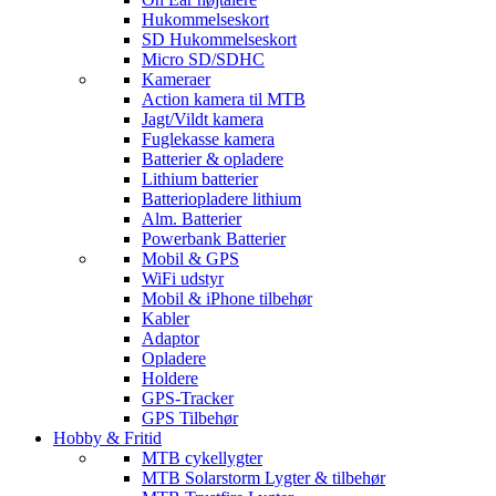
Hukommelseskort
SD Hukommelseskort
Micro SD/SDHC
Kameraer
Action kamera til MTB
Jagt/Vildt kamera
Fuglekasse kamera
Batterier & opladere
Lithium batterier
Batteriopladere lithium
Alm. Batterier
Powerbank Batterier
Mobil & GPS
WiFi udstyr
Mobil & iPhone tilbehør
Kabler
Adaptor
Opladere
Holdere
GPS-Tracker
GPS Tilbehør
Hobby & Fritid
MTB cykellygter
MTB Solarstorm Lygter & tilbehør