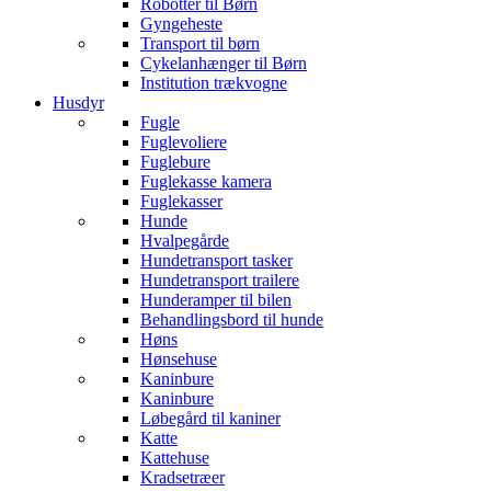
Robotter til Børn
Gyngeheste
Transport til børn
Cykelanhænger til Børn
Institution trækvogne
Husdyr
Fugle
Fuglevoliere
Fuglebure
Fuglekasse kamera
Fuglekasser
Hunde
Hvalpegårde
Hundetransport tasker
Hundetransport trailere
Hunderamper til bilen
Behandlingsbord til hunde
Høns
Hønsehuse
Kaninbure
Kaninbure
Løbegård til kaniner
Katte
Kattehuse
Kradsetræer