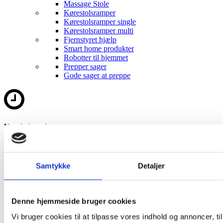
Massage Stole
Kørestolsramper
Kørestolsramper single
Kørestolsramper multi
Fjernstyret hjælp
Smart home produkter
Robotter til hjemmet
Prepper sager
Gode sager at preppe
Hurtig levering
Dag til dag levering
Samtykke
Detaljer
Gratis levering
Denne hjemmeside bruger cookies
Ved køb over 1500,-
Vi bruger cookies til at tilpasse vores indhold og annoncer, til