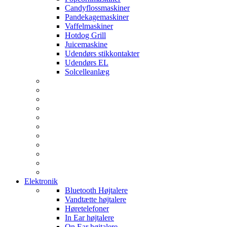
Candyflossmaskiner
Pandekagemaskiner
Vaffelmaskiner
Hotdog Grill
Juicemaskine
Udendørs stikkontakter
Udendørs EL
Solcelleanlæg
Elektronik
Bluetooth Højtalere
Vandtætte højtalere
Høretelefoner
In Ear højtalere
On Ear højtalere