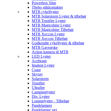
Powerbox Slim
Thebo stikkontakter
MTB cykellygter
MTB Solarstorm Lygter & tilbehør
MTB Trustfire Lygter
MTB Magicshine Lygter
MTB Magicshine Tilbehør
MTB Xeccon Lygter
MTB Xeccon Tilbehør
Godkendte cykellygter & tilbehør
MTB Gaveæske
Action kamera til MTB
LED Lygter
Acebeam
Imalent Lygter
Coast
Skyray
Solarstorm
Trustfire
Ultrafire
Campinglygter
Div. Lygter
Lommelygter - Tilbehør
Pandelamper
Pandelampe sæt