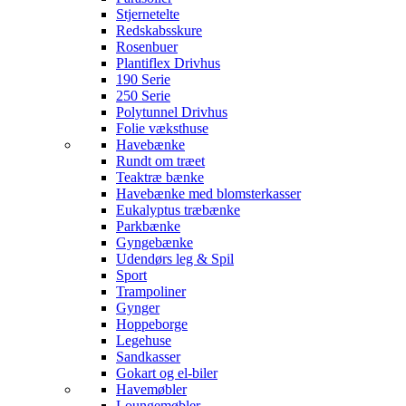
Stjernetelte
Redskabsskure
Rosenbuer
Plantiflex Drivhus
190 Serie
250 Serie
Polytunnel Drivhus
Folie væksthuse
Havebænke
Rundt om træet
Teaktræ bænke
Havebænke med blomsterkasser
Eukalyptus træbænke
Parkbænke
Gyngebænke
Udendørs leg & Spil
Sport
Trampoliner
Gynger
Hoppeborge
Legehuse
Sandkasser
Gokart og el-biler
Havemøbler
Loungemøbler