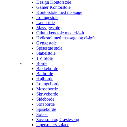
Design Kontorstole
Gamer Kontorstole
Kontorstole med massage
Loungestole
Lænestole
Massagestole
Otium lænetole med el-løft
Hvilestol med massage og el-løft
Gyngestole
Spisestue stole
Stabelstole
TV Stole
Borde
Bakkeborde
Barborde
Højborde
Loungeborde
Messeborde
Skriveborde
Sideborde
Sofaborde
Spiseborde
Sofaer
Sovesofa og Gæsteseng
2 personers sofaer