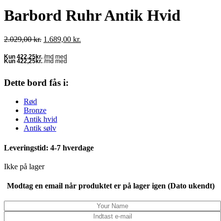
Barbord Ruhr Antik Hvid
Den
Den
2.029,00
kr.
1.689,00
kr.
oprindelige
aktuelle
pris
pris
var:
er:
2.029,00 kr..
1.689,00 kr..
Dette bord fås i:
Rød
Bronze
Antik hvid
Antik sølv
Leveringstid: 4-7 hverdage
Ikke på lager
Modtag en email når produktet er på lager igen (Dato ukendt)