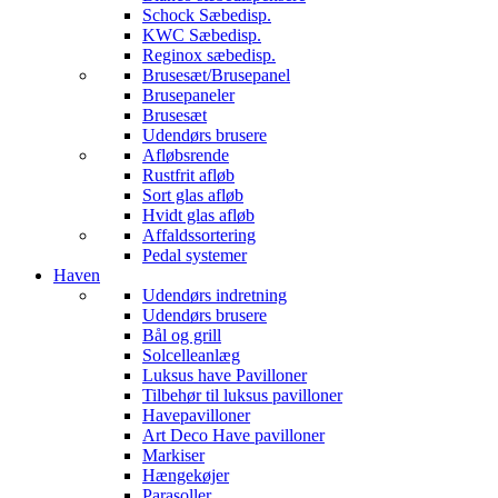
Schock Sæbedisp.
KWC Sæbedisp.
Reginox sæbedisp.
Brusesæt/Brusepanel
Brusepaneler
Brusesæt
Udendørs brusere
Afløbsrende
Rustfrit afløb
Sort glas afløb
Hvidt glas afløb
Affaldssortering
Pedal systemer
Haven
Udendørs indretning
Udendørs brusere
Bål og grill
Solcelleanlæg
Luksus have Pavilloner
Tilbehør til luksus pavilloner
Havepavilloner
Art Deco Have pavilloner
Markiser
Hængekøjer
Parasoller