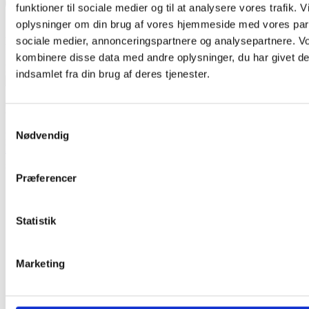
funktioner til sociale medier og til at analysere vores trafik. 
oplysninger om din brug af vores hjemmeside med vores part
sociale medier, annonceringspartnere og analysepartnere. V
EAN Faktura
kombinere disse data med andre oplysninger, du har givet de
Betal via EAN faktura
indsamlet fra din brug af deres tjenester.
MobilePay
Samtykkevalg
Nødvendig
Betal med MobilePay
Forside
/
Boligindretning
/
Borde
/
Ruhr
/ Barbord Ruhr Antik Hvid
SPAR
17%
Præferencer
Statistik
Marketing