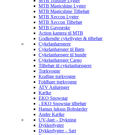
MTB Trustfire Lygter
MTB Magicshine Lygter
MTB Magicshine Tilbehør
MTB Xeccon Lygter
MTB Xeccon Tilbehør
MTB Gaveæske
Action kamera til MTB
Godkendte cykellygter & tilbehør
Cykelanhængere
Cykelanhænger til Børn
Cykelanhænger til hunde
Cykelanhænger Cargo
Tilbehør til cykelanhængere
Trækvogne
Kraftige trækvogne
Foldbare trækvogne
ATV Anhænger
Kælke
EKO Snowstar
- EKO Snowstar tilbehør
Hamax luksus Bobslæder
Andre Kælke
UV-Jagt – Dykning
Dykkerlygter
Dykkerlygter – Sæt