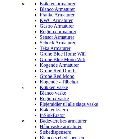
Køkken armaturer
Blanco Armaturer
Franke Armaturer
KWC Armaturer
Gastro Armaturer
Reginox armaturer
Sensor Armaturer
Schock Armaturer
Teka Armaturer
Grohe Blue Home Wifi
Grohe Blue Mono Wifi
Kogende Armaturer
Grohe Red Duo II
Grohe Red Mono
Kogende - Tilbehør
Køkken vaske
Blanco vaske
Reginox vaske
Plejemidler til alle slags vaske
Køkkenkværn
InSinkErator
Badeværelses armaturer
Håndvaske armaturer
Sæbedispensere
Blanco sæbedispensere