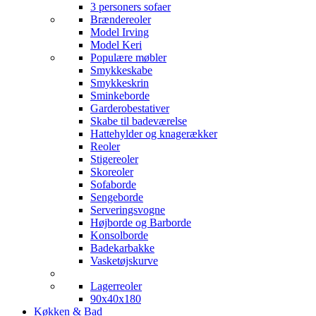
3 personers sofaer
Brændereoler
Model Irving
Model Keri
Populære møbler
Smykkeskabe
Smykkeskrin
Sminkeborde
Garderobestativer
Skabe til badeværelse
Hattehylder og knagerækker
Reoler
Stigereoler
Skoreoler
Sofaborde
Sengeborde
Serveringsvogne
Højborde og Barborde
Konsolborde
Badekarbakke
Vasketøjskurve
Lagerreoler
90x40x180
Køkken & Bad