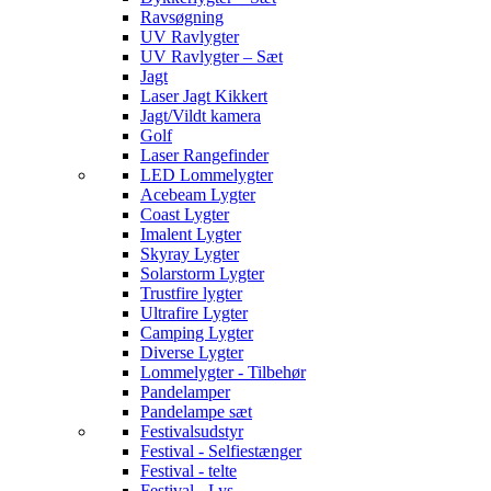
Ravsøgning
UV Ravlygter
UV Ravlygter – Sæt
Jagt
Laser Jagt Kikkert
Jagt/Vildt kamera
Golf
Laser Rangefinder
LED Lommelygter
Acebeam Lygter
Coast Lygter
Imalent Lygter
Skyray Lygter
Solarstorm Lygter
Trustfire lygter
Ultrafire Lygter
Camping Lygter
Diverse Lygter
Lommelygter - Tilbehør
Pandelamper
Pandelampe sæt
Festivalsudstyr
Festival - Selfiestænger
Festival - telte
Festival - Lys