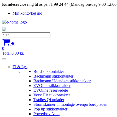
Kundeservice
ring til os på 71 99 24 44 (Mandag-onsdag 9:00-12:00,
Min konto/log ind
Søg
efter:
0
Total
0,00
kr.
El & Lys
Bord stikkontakter
Bachmann stikkontakter
Bachmann Udendørs stikkontakter
EVOline stikkontakter
EVOline reservedele
VersaHit stikkontakter
Trådløs Qi oplader
Strømskinner til montage ovenpå bordpladen
Pop up stikkontakter
Powerbox Auto