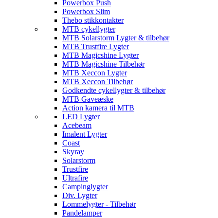
Powerbox Push
Powerbox Slim
Thebo stikkontakter
MTB cykellygter
MTB Solarstorm Lygter & tilbehør
MTB Trustfire Lygter
MTB Magicshine Lygter
MTB Magicshine Tilbehør
MTB Xeccon Lygter
MTB Xeccon Tilbehør
Godkendte cykellygter & tilbehør
MTB Gaveæske
Action kamera til MTB
LED Lygter
Acebeam
Imalent Lygter
Coast
Skyray
Solarstorm
Trustfire
Ultrafire
Campinglygter
Div. Lygter
Lommelygter - Tilbehør
Pandelamper