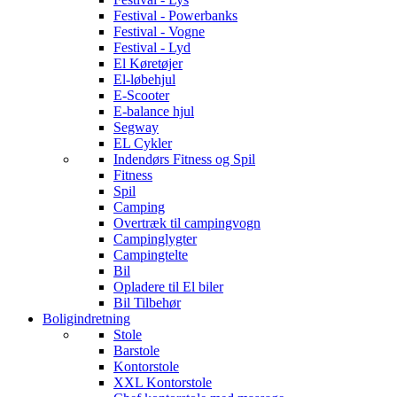
Festival - Powerbanks
Festival - Vogne
Festival - Lyd
El Køretøjer
El-løbehjul
E-Scooter
E-balance hjul
Segway
EL Cykler
Indendørs Fitness og Spil
Fitness
Spil
Camping
Overtræk til campingvogn
Campinglygter
Campingtelte
Bil
Opladere til El biler
Bil Tilbehør
Boligindretning
Stole
Barstole
Kontorstole
XXL Kontorstole