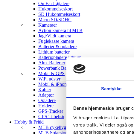
On Ear højtalere
Hukommelseskort
SD Hukommelseskort
Micro SD/SDHC
Kameraer
Action kamera til MTB
Jagt/Vildt kamera
Fuglekasse kamera
Batterier & opladere
Lithium batterier
Batteriopladere lithium
Alm. Batterier
Powerbank Batterier
Mobil & GPS
WiFi udstyr
Mobil & iPhone tilbehør
Samtykke
Kabler
Adaptor
Opladere
Holdere
Denne hjemmeside bruger c
GPS-Tracker
GPS Tilbehør
Vi bruger cookies til at tilpas
Hobby & Fritid
vores trafik. Vi deler også 
MTB cykellygter
annonceringspartnere og anal
MTB Solarstorm Lygter & tilbehør