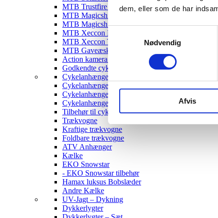
MTB Trustfire Lygter
dem, eller som de har indsaml
MTB Magicshine Lygter
MTB Magicshine Tilbehør
Samtykkevalg
MTB Xeccon Lygter
MTB Xeccon Tilbehør
Nødvendig
MTB Gaveæske
Action kamera til MTB
Godkendte cykellygter & tilbehør
Cykelanhængere
Cykelanhænger til Børn
Cykelanhænger til hunde
Afvis
Cykelanhænger Cargo
Tilbehør til cykelanhængere
Trækvogne
Kraftige trækvogne
Foldbare trækvogne
ATV Anhænger
Kælke
EKO Snowstar
- EKO Snowstar tilbehør
Hamax luksus Bobslæder
Andre Kælke
UV-Jagt – Dykning
Dykkerlygter
Dykkerlygter – Sæt