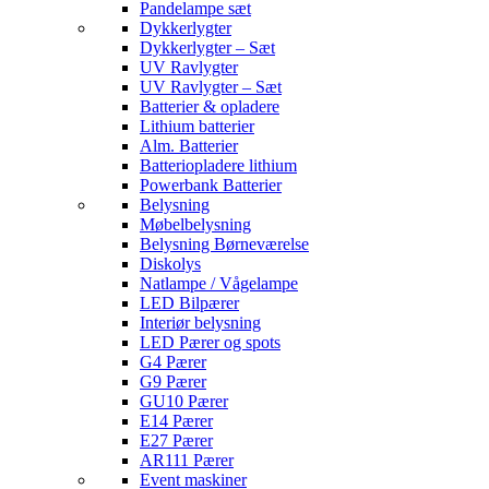
Pandelampe sæt
Dykkerlygter
Dykkerlygter – Sæt
UV Ravlygter
UV Ravlygter – Sæt
Batterier & opladere
Lithium batterier
Alm. Batterier
Batteriopladere lithium
Powerbank Batterier
Belysning
Møbelbelysning
Belysning Børneværelse
Diskolys
Natlampe / Vågelampe
LED Bilpærer
Interiør belysning
LED Pærer og spots
G4 Pærer
G9 Pærer
GU10 Pærer
E14 Pærer
E27 Pærer
AR111 Pærer
Event maskiner