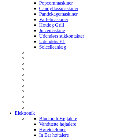
Popcornmaskiner
Candyflossmaskiner
Pandekagemaskiner
Vaffelmaskiner
Hotdog Grill
Juicemaskine
Udendørs stikkontakter
Udendørs EL
Solcelleanlæg
Elektronik
Bluetooth Højtalere
Vandtætte højtalere
Høretelefoner
In Ear højtalere