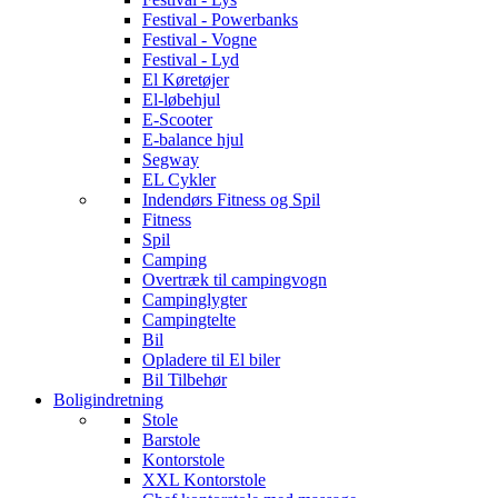
Festival - Powerbanks
Festival - Vogne
Festival - Lyd
El Køretøjer
El-løbehjul
E-Scooter
E-balance hjul
Segway
EL Cykler
Indendørs Fitness og Spil
Fitness
Spil
Camping
Overtræk til campingvogn
Campinglygter
Campingtelte
Bil
Opladere til El biler
Bil Tilbehør
Boligindretning
Stole
Barstole
Kontorstole
XXL Kontorstole