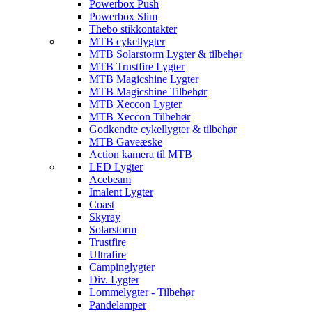
Powerbox Push
Powerbox Slim
Thebo stikkontakter
MTB cykellygter
MTB Solarstorm Lygter & tilbehør
MTB Trustfire Lygter
MTB Magicshine Lygter
MTB Magicshine Tilbehør
MTB Xeccon Lygter
MTB Xeccon Tilbehør
Godkendte cykellygter & tilbehør
MTB Gaveæske
Action kamera til MTB
LED Lygter
Acebeam
Imalent Lygter
Coast
Skyray
Solarstorm
Trustfire
Ultrafire
Campinglygter
Div. Lygter
Lommelygter - Tilbehør
Pandelamper