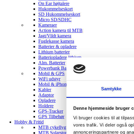
On Ear højtalere
Hukommelseskort
SD Hukommelseskort
Micro SD/SDHC
Kameraer
Action kamera til MTB
Jagt/Vildt kamera
Fuglekasse kamera
Batterier & opladere
Lithium batterier
Batteriopladere lithium
Alm. Batterier
Powerbank Batterier
Mobil & GPS
WiFi udstyr
Mobil & iPhone tilbehør
Samtykke
Kabler
Adaptor
Opladere
Holdere
Denne hjemmeside bruger c
GPS-Tracker
GPS Tilbehør
Vi bruger cookies til at tilpas
Hobby & Fritid
vores trafik. Vi deler også 
MTB cykellygter
annonceringspartnere og anal
MTB Solarstorm Lygter & tilbehør