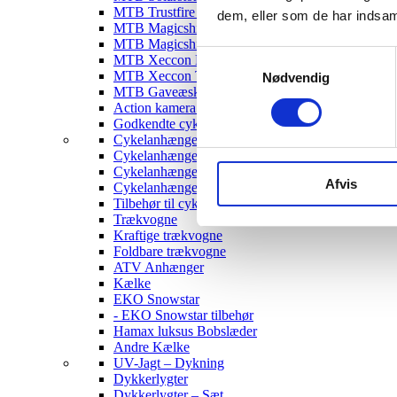
MTB Trustfire Lygter
dem, eller som de har indsaml
MTB Magicshine Lygter
MTB Magicshine Tilbehør
Samtykkevalg
MTB Xeccon Lygter
MTB Xeccon Tilbehør
Nødvendig
MTB Gaveæske
Action kamera til MTB
Godkendte cykellygter & tilbehør
Cykelanhængere
Cykelanhænger til Børn
Cykelanhænger til hunde
Afvis
Cykelanhænger Cargo
Tilbehør til cykelanhængere
Trækvogne
Kraftige trækvogne
Foldbare trækvogne
ATV Anhænger
Kælke
EKO Snowstar
- EKO Snowstar tilbehør
Hamax luksus Bobslæder
Andre Kælke
UV-Jagt – Dykning
Dykkerlygter
Dykkerlygter – Sæt