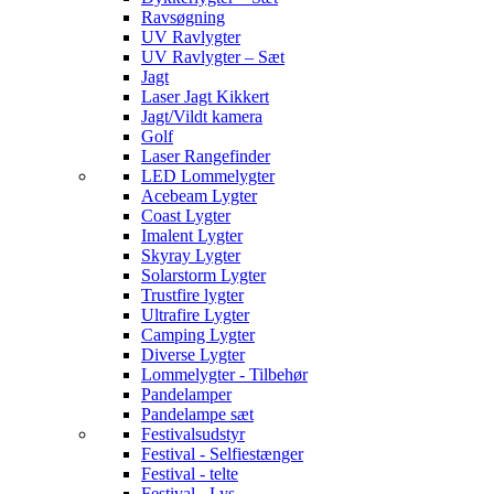
Ravsøgning
UV Ravlygter
UV Ravlygter – Sæt
Jagt
Laser Jagt Kikkert
Jagt/Vildt kamera
Golf
Laser Rangefinder
LED Lommelygter
Acebeam Lygter
Coast Lygter
Imalent Lygter
Skyray Lygter
Solarstorm Lygter
Trustfire lygter
Ultrafire Lygter
Camping Lygter
Diverse Lygter
Lommelygter - Tilbehør
Pandelamper
Pandelampe sæt
Festivalsudstyr
Festival - Selfiestænger
Festival - telte
Festival - Lys