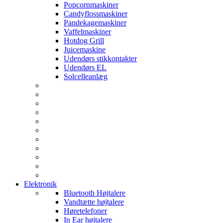
Popcornmaskiner
Candyflossmaskiner
Pandekagemaskiner
Vaffelmaskiner
Hotdog Grill
Juicemaskine
Udendørs stikkontakter
Udendørs EL
Solcelleanlæg
Elektronik
Bluetooth Højtalere
Vandtætte højtalere
Høretelefoner
In Ear højtalere