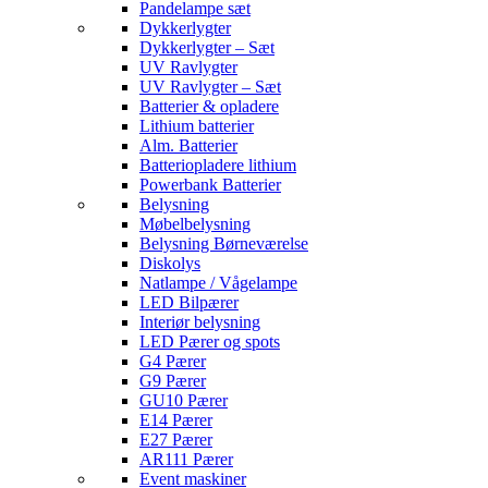
Pandelampe sæt
Dykkerlygter
Dykkerlygter – Sæt
UV Ravlygter
UV Ravlygter – Sæt
Batterier & opladere
Lithium batterier
Alm. Batterier
Batteriopladere lithium
Powerbank Batterier
Belysning
Møbelbelysning
Belysning Børneværelse
Diskolys
Natlampe / Vågelampe
LED Bilpærer
Interiør belysning
LED Pærer og spots
G4 Pærer
G9 Pærer
GU10 Pærer
E14 Pærer
E27 Pærer
AR111 Pærer
Event maskiner