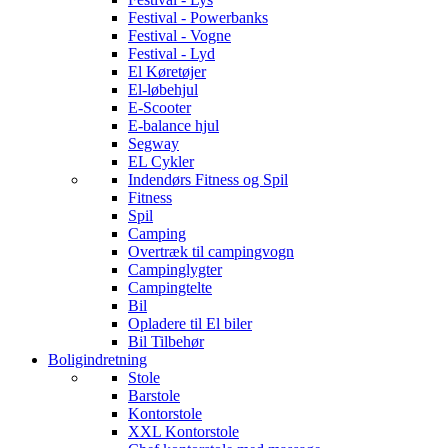
Festival - Powerbanks
Festival - Vogne
Festival - Lyd
El Køretøjer
El-løbehjul
E-Scooter
E-balance hjul
Segway
EL Cykler
Indendørs Fitness og Spil
Fitness
Spil
Camping
Overtræk til campingvogn
Campinglygter
Campingtelte
Bil
Opladere til El biler
Bil Tilbehør
Boligindretning
Stole
Barstole
Kontorstole
XXL Kontorstole