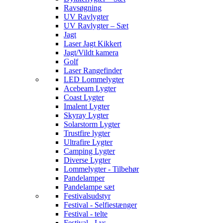
Ravsøgning
UV Ravlygter
UV Ravlygter – Sæt
Jagt
Laser Jagt Kikkert
Jagt/Vildt kamera
Golf
Laser Rangefinder
LED Lommelygter
Acebeam Lygter
Coast Lygter
Imalent Lygter
Skyray Lygter
Solarstorm Lygter
Trustfire lygter
Ultrafire Lygter
Camping Lygter
Diverse Lygter
Lommelygter - Tilbehør
Pandelamper
Pandelampe sæt
Festivalsudstyr
Festival - Selfiestænger
Festival - telte
Festival - Lys