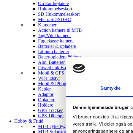
On Ear højtalere
Hukommelseskort
SD Hukommelseskort
Micro SD/SDHC
Kameraer
Action kamera til MTB
Jagt/Vildt kamera
Fuglekasse kamera
Batterier & opladere
Lithium batterier
Batteriopladere lithium
Alm. Batterier
Powerbank Batterier
Mobil & GPS
WiFi udstyr
Mobil & iPhone tilbehør
Samtykke
Kabler
Adaptor
Opladere
Holdere
Denne hjemmeside bruger c
GPS-Tracker
GPS Tilbehør
Vi bruger cookies til at tilpas
Hobby & Fritid
vores trafik. Vi deler også 
MTB cykellygter
annonceringspartnere og anal
MTB Solarstorm Lygter & tilbehør