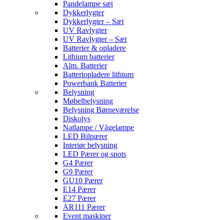
Pandelampe sæt
Dykkerlygter
Dykkerlygter – Sæt
UV Ravlygter
UV Ravlygter – Sæt
Batterier & opladere
Lithium batterier
Alm. Batterier
Batteriopladere lithium
Powerbank Batterier
Belysning
Møbelbelysning
Belysning Børneværelse
Diskolys
Natlampe / Vågelampe
LED Bilpærer
Interiør belysning
LED Pærer og spots
G4 Pærer
G9 Pærer
GU10 Pærer
E14 Pærer
E27 Pærer
AR111 Pærer
Event maskiner