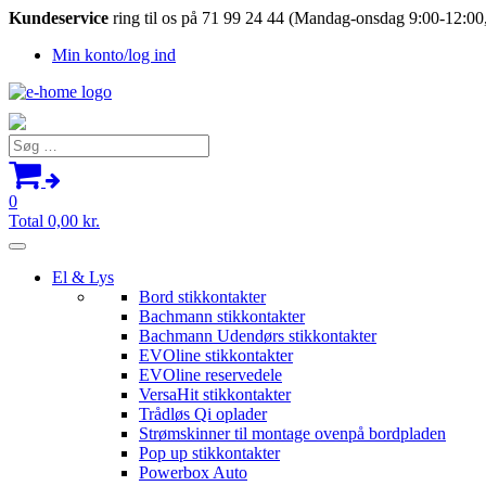
Kundeservice
ring til os på 71 99 24 44 (Mandag-onsdag 9:00-12:00,
Min konto/log ind
Søg
efter:
0
Total
0,00
kr.
El & Lys
Bord stikkontakter
Bachmann stikkontakter
Bachmann Udendørs stikkontakter
EVOline stikkontakter
EVOline reservedele
VersaHit stikkontakter
Trådløs Qi oplader
Strømskinner til montage ovenpå bordpladen
Pop up stikkontakter
Powerbox Auto