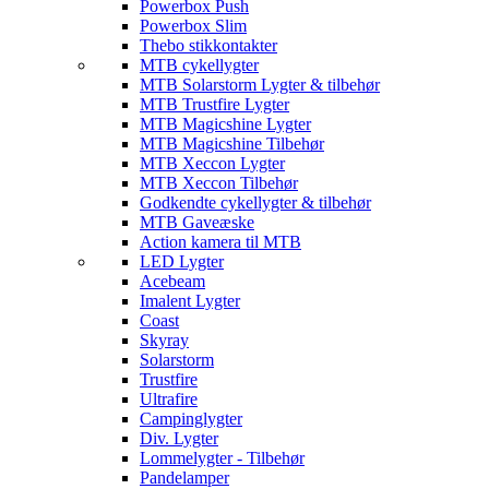
Powerbox Push
Powerbox Slim
Thebo stikkontakter
MTB cykellygter
MTB Solarstorm Lygter & tilbehør
MTB Trustfire Lygter
MTB Magicshine Lygter
MTB Magicshine Tilbehør
MTB Xeccon Lygter
MTB Xeccon Tilbehør
Godkendte cykellygter & tilbehør
MTB Gaveæske
Action kamera til MTB
LED Lygter
Acebeam
Imalent Lygter
Coast
Skyray
Solarstorm
Trustfire
Ultrafire
Campinglygter
Div. Lygter
Lommelygter - Tilbehør
Pandelamper