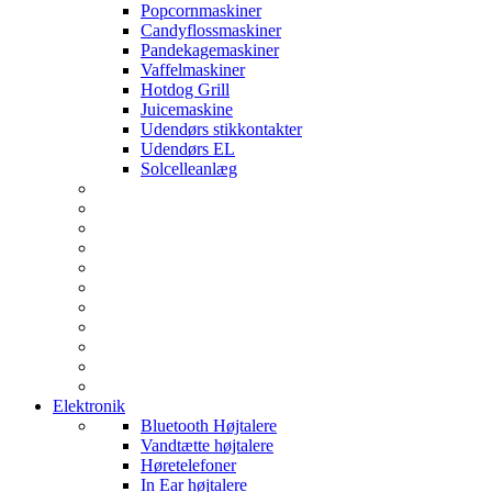
Popcornmaskiner
Candyflossmaskiner
Pandekagemaskiner
Vaffelmaskiner
Hotdog Grill
Juicemaskine
Udendørs stikkontakter
Udendørs EL
Solcelleanlæg
Elektronik
Bluetooth Højtalere
Vandtætte højtalere
Høretelefoner
In Ear højtalere