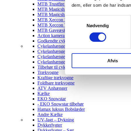
MTB Trustfire Lygter
dem, eller som de har indsaml
MTB Magicshine Lygter
MTB Magicshine Tilbehør
Samtykkevalg
MTB Xeccon Lygter
MTB Xeccon Tilbehør
Nødvendig
MTB Gaveæske
Action kamera til MTB
Godkendte cykellygter & tilbehør
Cykelanhængere
Cykelanhænger til Børn
Cykelanhænger til hunde
Afvis
Cykelanhænger Cargo
Tilbehør til cykelanhængere
Trækvogne
Kraftige trækvogne
Foldbare trækvogne
ATV Anhænger
Kælke
EKO Snowstar
- EKO Snowstar tilbehør
Hamax luksus Bobslæder
Andre Kælke
UV-Jagt – Dykning
Dykkerlygter
Dykkerlygter – Sæt