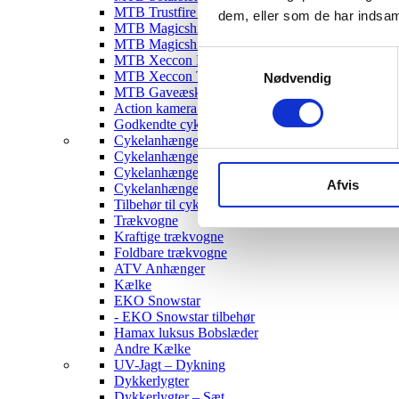
MTB Trustfire Lygter
dem, eller som de har indsaml
MTB Magicshine Lygter
MTB Magicshine Tilbehør
Samtykkevalg
MTB Xeccon Lygter
MTB Xeccon Tilbehør
Nødvendig
MTB Gaveæske
Action kamera til MTB
Godkendte cykellygter & tilbehør
Cykelanhængere
Cykelanhænger til Børn
Cykelanhænger til hunde
Afvis
Cykelanhænger Cargo
Tilbehør til cykelanhængere
Trækvogne
Kraftige trækvogne
Foldbare trækvogne
ATV Anhænger
Kælke
EKO Snowstar
- EKO Snowstar tilbehør
Hamax luksus Bobslæder
Andre Kælke
UV-Jagt – Dykning
Dykkerlygter
Dykkerlygter – Sæt