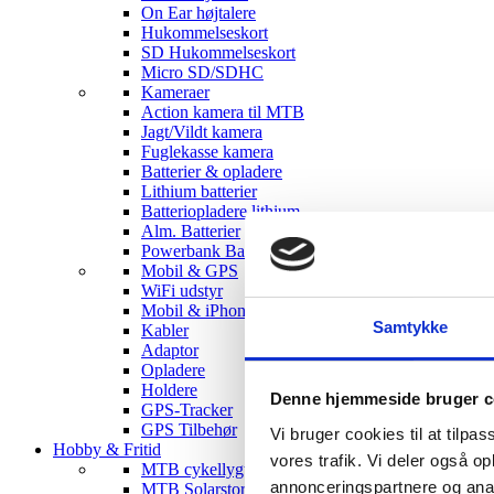
On Ear højtalere
Hukommelseskort
SD Hukommelseskort
Micro SD/SDHC
Kameraer
Action kamera til MTB
Jagt/Vildt kamera
Fuglekasse kamera
Batterier & opladere
Lithium batterier
Batteriopladere lithium
Alm. Batterier
Powerbank Batterier
Mobil & GPS
WiFi udstyr
Mobil & iPhone tilbehør
Samtykke
Kabler
Adaptor
Opladere
Holdere
Denne hjemmeside bruger c
GPS-Tracker
GPS Tilbehør
Vi bruger cookies til at tilpas
Hobby & Fritid
vores trafik. Vi deler også 
MTB cykellygter
annonceringspartnere og anal
MTB Solarstorm Lygter & tilbehør