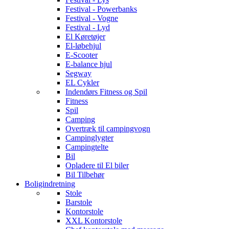
Festival - Powerbanks
Festival - Vogne
Festival - Lyd
El Køretøjer
El-løbehjul
E-Scooter
E-balance hjul
Segway
EL Cykler
Indendørs Fitness og Spil
Fitness
Spil
Camping
Overtræk til campingvogn
Campinglygter
Campingtelte
Bil
Opladere til El biler
Bil Tilbehør
Boligindretning
Stole
Barstole
Kontorstole
XXL Kontorstole