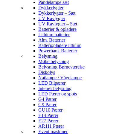
Pandelampe sæt
Dykkerlygter
Dykkerlygter – Sæt
UV Ravlygter
UV Ravlygter – Sæt
Batterier & opladere
Lithium batterier
Alm. Batterier
Batteriopladere lithium
Powerbank Batterier
Belysning
Møbelbelysning
Belysning Børneværelse
Diskolys
Natlampe / Vågelampe
LED Bilpærer
Interiør belysning
LED Pærer og spots
G4 Pærer
G9 Pærer
GU10 Pærer
E14 Pærer
E27 Pærer
AR111 Pærer
Event maskiner