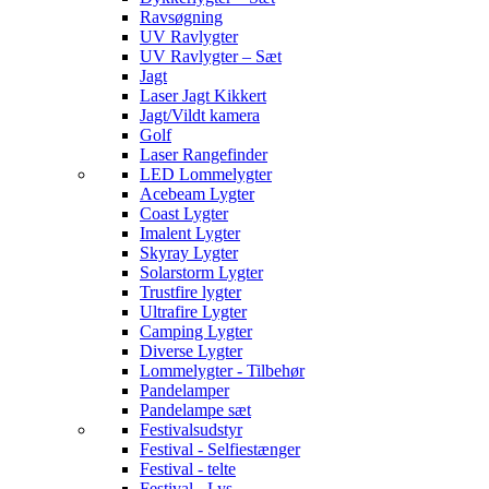
Ravsøgning
UV Ravlygter
UV Ravlygter – Sæt
Jagt
Laser Jagt Kikkert
Jagt/Vildt kamera
Golf
Laser Rangefinder
LED Lommelygter
Acebeam Lygter
Coast Lygter
Imalent Lygter
Skyray Lygter
Solarstorm Lygter
Trustfire lygter
Ultrafire Lygter
Camping Lygter
Diverse Lygter
Lommelygter - Tilbehør
Pandelamper
Pandelampe sæt
Festivalsudstyr
Festival - Selfiestænger
Festival - telte
Festival - Lys