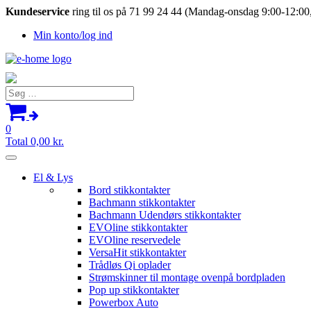
Kundeservice
ring til os på 71 99 24 44 (Mandag-onsdag 9:00-12:00,
Min konto/log ind
Søg
efter:
0
Total
0,00
kr.
El & Lys
Bord stikkontakter
Bachmann stikkontakter
Bachmann Udendørs stikkontakter
EVOline stikkontakter
EVOline reservedele
VersaHit stikkontakter
Trådløs Qi oplader
Strømskinner til montage ovenpå bordpladen
Pop up stikkontakter
Powerbox Auto