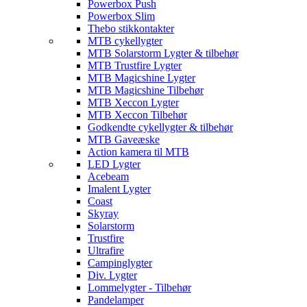
Powerbox Push
Powerbox Slim
Thebo stikkontakter
MTB cykellygter
MTB Solarstorm Lygter & tilbehør
MTB Trustfire Lygter
MTB Magicshine Lygter
MTB Magicshine Tilbehør
MTB Xeccon Lygter
MTB Xeccon Tilbehør
Godkendte cykellygter & tilbehør
MTB Gaveæske
Action kamera til MTB
LED Lygter
Acebeam
Imalent Lygter
Coast
Skyray
Solarstorm
Trustfire
Ultrafire
Campinglygter
Div. Lygter
Lommelygter - Tilbehør
Pandelamper