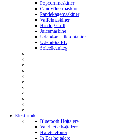
Popcornmaskiner
Candyflossmaskiner
Pandekagemaskiner
Vaffelmaskiner
Hotdog Grill
Juicemaskine
Udendørs stikkontakter
Udendørs EL
Solcelleanlæg
Elektronik
Bluetooth Højtalere
Vandtætte højtalere
Høretelefoner
In Ear højtalere