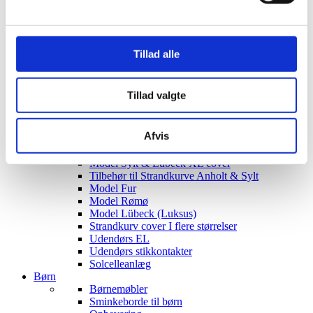
Siddegrupper
Hjørnesofaer
Havebord med stole
Hyndeboks
Tillad alle
Havebar
Luksus Loveboats
Liggestole
Tillad valgte
Plejemidler til polyrattan møbler
Tyske Strandkurve
Model Anholt
Afvis
Model Anholt & Lübeck cover
Model Sylt
Model Sylt & Lübeck XL cover
Tilbehør til Strandkurve Anholt & Sylt
Model Fur
Model Rømø
Model Lübeck (Luksus)
Strandkurv cover I flere størrelser
Udendørs EL
Udendørs stikkontakter
Solcelleanlæg
Børn
Børnemøbler
Sminkeborde til børn