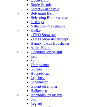
Opbevaring
Borde & stole
Sofaer & lænestole
Belysning Børn
Belysning Børneværelse
Diskolys
Natlampe / Vågelampe
Kælke
- EKO Snowstar
- EKO Snowstar tilbehør
Hamax luksus Bobslæder
Andre Kælke
Udendørs leg og spil
Leg
Sport
Trampoliner
Gynger
Hoppeborge
Legehuse
Sandkasser
Gokart og el-biler
Halloween
Indendørs leg og spil
Spil
Legetøj