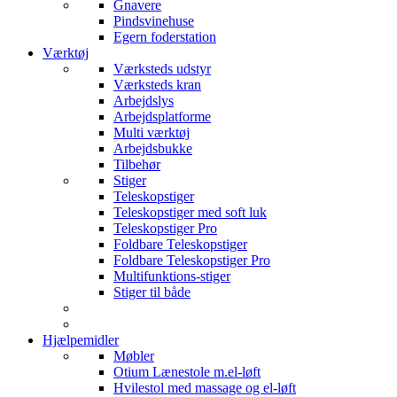
Gnavere
Pindsvinehuse
Egern foderstation
Værktøj
Værksteds udstyr
Værksteds kran
Arbejdslys
Arbejdsplatforme
Multi værktøj
Arbejdsbukke
Tilbehør
Stiger
Teleskopstiger
Teleskopstiger med soft luk
Teleskopstiger Pro
Foldbare Teleskopstiger
Foldbare Teleskopstiger Pro
Multifunktions-stiger
Stiger til både
Hjælpemidler
Møbler
Otium Lænestole m.el-løft
Hvilestol med massage og el-løft