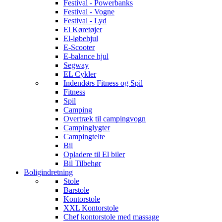
Festival - Powerbanks
Festival - Vogne
Festival - Lyd
El Køretøjer
El-løbehjul
E-Scooter
E-balance hjul
Segway
EL Cykler
Indendørs Fitness og Spil
Fitness
Spil
Camping
Overtræk til campingvogn
Campinglygter
Campingtelte
Bil
Opladere til El biler
Bil Tilbehør
Boligindretning
Stole
Barstole
Kontorstole
XXL Kontorstole
Chef kontorstole med massage