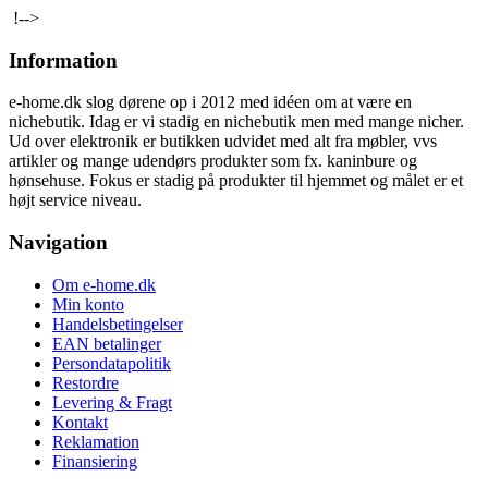
!-->
Information
e-home.dk slog dørene op i 2012 med idéen om at være en
nichebutik. Idag er vi stadig en nichebutik men med mange nicher.
Ud over elektronik er butikken udvidet med alt fra møbler, vvs
artikler og mange udendørs produkter som fx. kaninbure og
hønsehuse. Fokus er stadig på produkter til hjemmet og målet er et
højt service niveau.
Navigation
Om e-home.dk
Min konto
Handelsbetingelser
EAN betalinger
Persondatapolitik
Restordre
Levering & Fragt
Kontakt
Reklamation
Finansiering