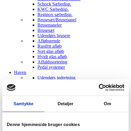
Schock Sæbedisp.
KWC Sæbedisp.
Reginox sæbedisp.
Brusesæt/Brusepanel
Brusepaneler
Brusesæt
Udendørs brusere
Afløbsrende
Rustfrit afløb
Sort glas afløb
Hvidt glas afløb
Affaldssortering
Pedal systemer
Haven
Udendørs indretning
Udendørs brusere
Bål og grill
Solcelleanlæg
Luksus have Pavilloner
Samtykke
Detaljer
Om
Tilbehør til luksus pavilloner
Havepavilloner
Art Deco Have pavilloner
Markiser
Denne hjemmeside bruger cookies
Hængekøjer
Parasoller