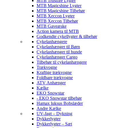
MTB Trustfire Lygter
MTB Magicshine Lygter
MTB Magicshine Tilbehør
MTB Xeccon Lygter
MTB Xeccon Tilbehør
MTB Gaveæske
Action kamera til MTB
Godkendte cykellygter & tilbehør
Cykelanhængere
Cykelanhænger til Børn
Cykelanhænger til hunde
Cykelanhænger Cargo
Tilbehør til cykelanhængere
Trækvogne
Kraftige trækvogne
Foldbare trækvogne
ATV Anhænger
Kælke
EKO Snowstar
- EKO Snowstar tilbehør
Hamax luksus Bobslæder
Andre Kælke
UV-Jagt – Dykning
Dykkerlygter
Dykkerlygter – Sæt