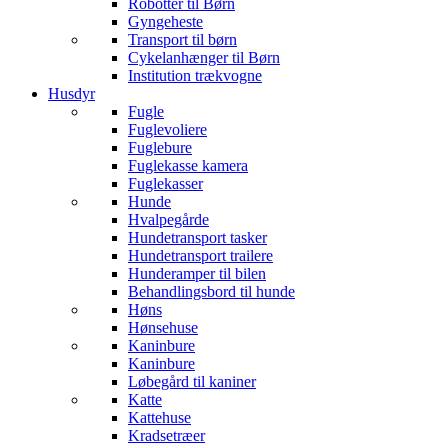
Robotter til Børn
Gyngeheste
Transport til børn
Cykelanhænger til Børn
Institution trækvogne
Husdyr
Fugle
Fuglevoliere
Fuglebure
Fuglekasse kamera
Fuglekasser
Hunde
Hvalpegårde
Hundetransport tasker
Hundetransport trailere
Hunderamper til bilen
Behandlingsbord til hunde
Høns
Hønsehuse
Kaninbure
Kaninbure
Løbegård til kaniner
Katte
Kattehuse
Kradsetræer