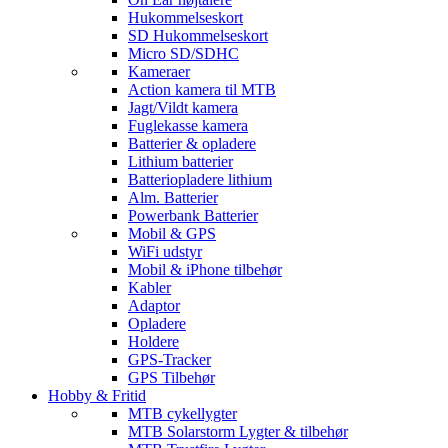
Hukommelseskort
SD Hukommelseskort
Micro SD/SDHC
Kameraer
Action kamera til MTB
Jagt/Vildt kamera
Fuglekasse kamera
Batterier & opladere
Lithium batterier
Batteriopladere lithium
Alm. Batterier
Powerbank Batterier
Mobil & GPS
WiFi udstyr
Mobil & iPhone tilbehør
Kabler
Adaptor
Opladere
Holdere
GPS-Tracker
GPS Tilbehør
Hobby & Fritid
MTB cykellygter
MTB Solarstorm Lygter & tilbehør