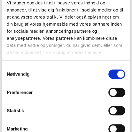
Vi bruger cookies til at tilpasse vores indhold og
Stjernetelte
annoncer, til at vise dig funktioner til sociale medier og til
Redskabsskure
Rosenbuer
at analysere vores trafik. Vi deler også oplysninger om
Plantiflex Drivhus
din brug af vores hjemmeside med vores partnere inden
190 Serie
for sociale medier, annonceringspartnere og
250 Serie
Polytunnel Drivhus
analysepartnere. Vores partnere kan kombinere disse
Folie væksthuse
data med andre oplysninger, du har givet dem, eller som
Havebænke
de har indsamlet fra din brug af deres tjenester.
Rundt om træet
Teaktræ bænke
Havebænke med blomsterkasser
Samtykkevalg
Eukalyptus træbænke
Parkbænke
Nødvendig
Gyngebænke
Udendørs leg & Spil
Sport
Præferencer
Trampoliner
Gynger
Hoppeborge
Statistik
Legehuse
Sandkasser
Gokart og el-biler
Havemøbler
Marketing
Loungemøbler