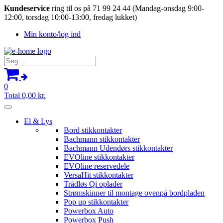
Kundeservice
ring til os på 71 99 24 44 (Mandag-onsdag 9:00-
12:00, torsdag 10:00-13:00, fredag lukket)
Min konto/log ind
Søg
efter:
0
Total
0,00
kr.
El & Lys
Bord stikkontakter
Bachmann stikkontakter
Bachmann Udendørs stikkontakter
EVOline stikkontakter
EVOline reservedele
VersaHit stikkontakter
Trådløs Qi oplader
Strømskinner til montage ovenpå bordpladen
Pop up stikkontakter
Powerbox Auto
Powerbox Push