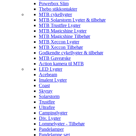
Powerbox Slim
Thebo stikkontakter
MTB cykellygter
MTB Solarstorm Lygter & tilbehør
MTB Trustfire Lygter
MTB Magicshine Lygter
MTB Magicshine Tilbehør
MTB Xeccon Lygter
MTB Xeccon Tilbehør
Godkendte cykellygter & tilbehør
MTB Gaveæske
Action kamera til MTB
LED Lygter
Acebeam
Imalent Lygter
Coast
Skyray
Solarstorm
Trustfire
Ultrafire
Campinglygter
Div. Lygter
Lommelygter - Tilbehør
Pandelamper
Pandelampe sæt