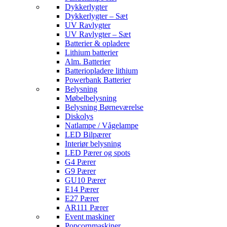
Dykkerlygter
Dykkerlygter – Sæt
UV Ravlygter
UV Ravlygter – Sæt
Batterier & opladere
Lithium batterier
Alm. Batterier
Batteriopladere lithium
Powerbank Batterier
Belysning
Møbelbelysning
Belysning Børneværelse
Diskolys
Natlampe / Vågelampe
LED Bilpærer
Interiør belysning
LED Pærer og spots
G4 Pærer
G9 Pærer
GU10 Pærer
E14 Pærer
E27 Pærer
AR111 Pærer
Event maskiner
Popcornmaskiner