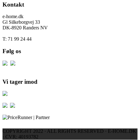
Kontakt
e-home.dk
Gl Silkeborgvej 33
DK-8920 Randers NV
T: 71 99 24 44
Følg os
Vi tager imod
COPYRIGHT 2022 · ALL RIGHTS RESERVED · E-HOME.DK
· CVR: 40193782