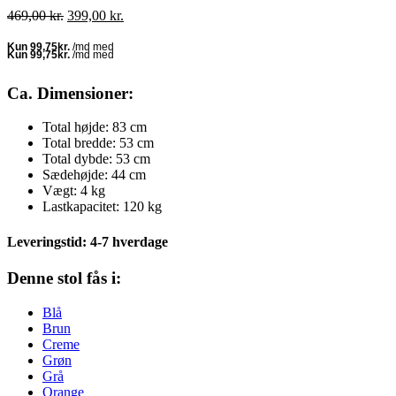
Den
Den
469,00
kr.
399,00
kr.
oprindelige
aktuelle
pris
pris
var:
er:
469,00 kr..
399,00 kr..
Ca. Dimensioner:
Total højde: 83 cm
Total bredde: 53 cm
Total dybde: 53 cm
Sædehøjde: 44 cm
Vægt: 4 kg
Lastkapacitet: 120 kg
Leveringstid: 4-7 hverdage
Denne stol fås i:
Blå
Brun
Creme
Grøn
Grå
Orange