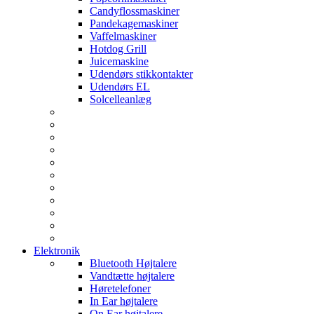
Candyflossmaskiner
Pandekagemaskiner
Vaffelmaskiner
Hotdog Grill
Juicemaskine
Udendørs stikkontakter
Udendørs EL
Solcelleanlæg
Elektronik
Bluetooth Højtalere
Vandtætte højtalere
Høretelefoner
In Ear højtalere
On Ear højtalere