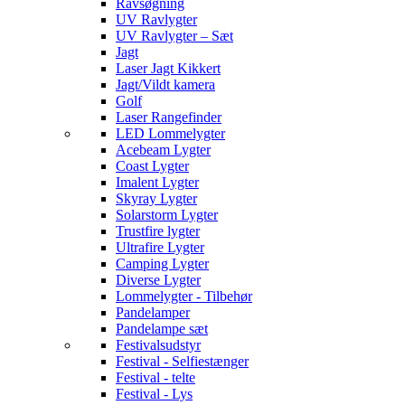
Ravsøgning
UV Ravlygter
UV Ravlygter – Sæt
Jagt
Laser Jagt Kikkert
Jagt/Vildt kamera
Golf
Laser Rangefinder
LED Lommelygter
Acebeam Lygter
Coast Lygter
Imalent Lygter
Skyray Lygter
Solarstorm Lygter
Trustfire lygter
Ultrafire Lygter
Camping Lygter
Diverse Lygter
Lommelygter - Tilbehør
Pandelamper
Pandelampe sæt
Festivalsudstyr
Festival - Selfiestænger
Festival - telte
Festival - Lys