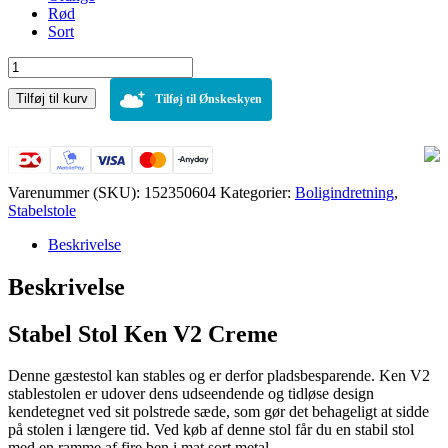
Rød
Sort
Stabel
stol
Tilføj til kurv
Ken
Tilføj til Ønskeskyen
V2
Creme
antal
Varenummer (SKU):
152350604
Kategorier:
Boligindretning
,
Stabelstole
Beskrivelse
Beskrivelse
Stabel Stol Ken V2 Creme
Denne gæstestol kan stables og er derfor pladsbesparende. Ken V2
stablestolen er udover dens udseendende og tidløse design
kendetegnet ved sit polstrede sæde, som gør det behageligt at sidde
på stolen i længere tid. Ved køb af denne stol får du en stabil stol
med en ramme af fire ben i mat sort metal.