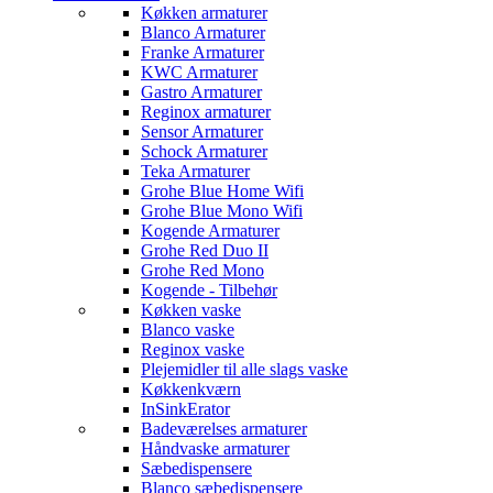
Køkken armaturer
Blanco Armaturer
Franke Armaturer
KWC Armaturer
Gastro Armaturer
Reginox armaturer
Sensor Armaturer
Schock Armaturer
Teka Armaturer
Grohe Blue Home Wifi
Grohe Blue Mono Wifi
Kogende Armaturer
Grohe Red Duo II
Grohe Red Mono
Kogende - Tilbehør
Køkken vaske
Blanco vaske
Reginox vaske
Plejemidler til alle slags vaske
Køkkenkværn
InSinkErator
Badeværelses armaturer
Håndvaske armaturer
Sæbedispensere
Blanco sæbedispensere