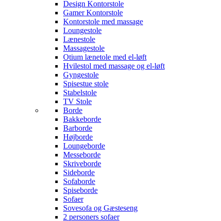
Design Kontorstole
Gamer Kontorstole
Kontorstole med massage
Loungestole
Lænestole
Massagestole
Otium lænetole med el-løft
Hvilestol med massage og el-løft
Gyngestole
Spisestue stole
Stabelstole
TV Stole
Borde
Bakkeborde
Barborde
Højborde
Loungeborde
Messeborde
Skriveborde
Sideborde
Sofaborde
Spiseborde
Sofaer
Sovesofa og Gæsteseng
2 personers sofaer