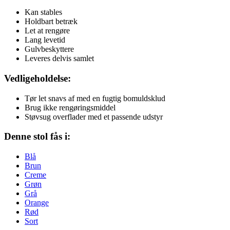
Kan stables
Holdbart betræk
Let at rengøre
Lang levetid
Gulvbeskyttere
Leveres delvis samlet
Vedligeholdelse:
Tør let snavs af med en fugtig bomuldsklud
Brug ikke rengøringsmiddel
Støvsug overflader med et passende udstyr
Denne stol fås i:
Blå
Brun
Creme
Grøn
Grå
Orange
Rød
Sort