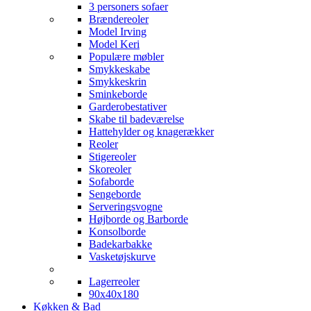
3 personers sofaer
Brændereoler
Model Irving
Model Keri
Populære møbler
Smykkeskabe
Smykkeskrin
Sminkeborde
Garderobestativer
Skabe til badeværelse
Hattehylder og knagerækker
Reoler
Stigereoler
Skoreoler
Sofaborde
Sengeborde
Serveringsvogne
Højborde og Barborde
Konsolborde
Badekarbakke
Vasketøjskurve
Lagerreoler
90x40x180
Køkken & Bad