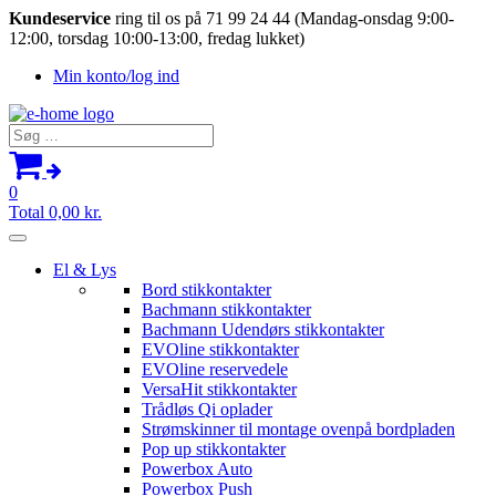
Kundeservice
ring til os på 71 99 24 44 (Mandag-onsdag 9:00-
12:00, torsdag 10:00-13:00, fredag lukket)
Min konto/log ind
Søg
efter:
0
Total
0,00
kr.
El & Lys
Bord stikkontakter
Bachmann stikkontakter
Bachmann Udendørs stikkontakter
EVOline stikkontakter
EVOline reservedele
VersaHit stikkontakter
Trådløs Qi oplader
Strømskinner til montage ovenpå bordpladen
Pop up stikkontakter
Powerbox Auto
Powerbox Push