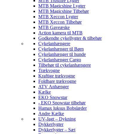
MTB Trustfire Lygter
MTB Magicshine Lygter
MTB Magicshine Tilbehør
MTB Xeccon Lygter
MTB Xeccon Tilbehør
MTB Gaveæske
Action kamera til MTB
Godkendte cykellygter & tilbehør
Cykelanhængere
Cykelanhænger til Børn
Cykelanhænger til hunde
Cykelanhænger Cargo
Tilbehør til cykelanhængere
Trækvogne
Kraftige trækvogne
Foldbare trækvogne
ATV Anhænger
Kælke
EKO Snowstar
- EKO Snowstar tilbehør
Hamax luksus Bobslæder
Andre Kælke
UV-Jagt – Dykning
Dykkerlygter
Dykkerlygter – Sæt