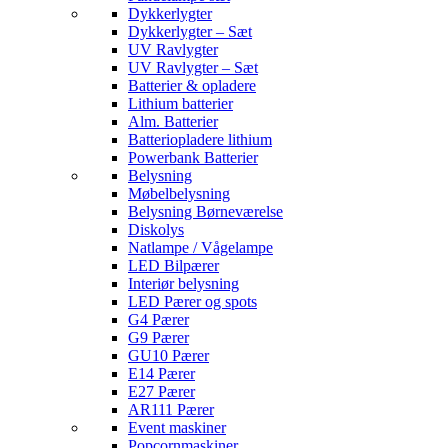
Dykkerlygter
Dykkerlygter – Sæt
UV Ravlygter
UV Ravlygter – Sæt
Batterier & opladere
Lithium batterier
Alm. Batterier
Batteriopladere lithium
Powerbank Batterier
Belysning
Møbelbelysning
Belysning Børneværelse
Diskolys
Natlampe / Vågelampe
LED Bilpærer
Interiør belysning
LED Pærer og spots
G4 Pærer
G9 Pærer
GU10 Pærer
E14 Pærer
E27 Pærer
AR111 Pærer
Event maskiner
Popcornmaskiner