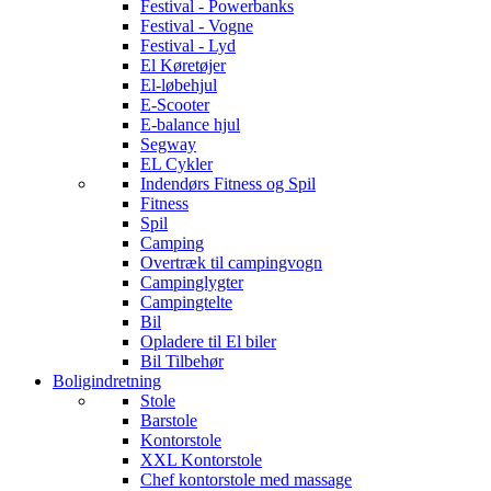
Festival - Powerbanks
Festival - Vogne
Festival - Lyd
El Køretøjer
El-løbehjul
E-Scooter
E-balance hjul
Segway
EL Cykler
Indendørs Fitness og Spil
Fitness
Spil
Camping
Overtræk til campingvogn
Campinglygter
Campingtelte
Bil
Opladere til El biler
Bil Tilbehør
Boligindretning
Stole
Barstole
Kontorstole
XXL Kontorstole
Chef kontorstole med massage