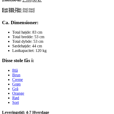
2.869,00
kr.
2.399,00
kr.
oprindelige
aktuelle
pris
pris
var:
er:
2.869,00 kr..
2.399,00 kr..
Ca. Dimensioner:
Total højde: 83 cm
Total bredde: 53 cm
Total dybde: 53 cm
Sædehøjde: 44 cm
Lastkapacitet: 120 kg
Disse stole fås i:
Blå
Brun
Creme
Grøn
Grå
Orange
Rød
Sort
Leveringstid: 4-7 Hverdage