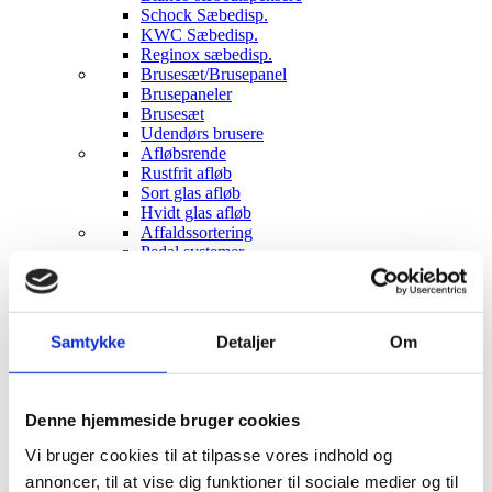
Schock Sæbedisp.
KWC Sæbedisp.
Reginox sæbedisp.
Brusesæt/Brusepanel
Brusepaneler
Brusesæt
Udendørs brusere
Afløbsrende
Rustfrit afløb
Sort glas afløb
Hvidt glas afløb
Affaldssortering
Pedal systemer
Haven
Udendørs indretning
Udendørs brusere
Bål og grill
Samtykke
Detaljer
Om
Solcelleanlæg
Luksus have Pavilloner
Tilbehør til luksus pavilloner
Havepavilloner
Denne hjemmeside bruger cookies
Art Deco Have pavilloner
Markiser
Vi bruger cookies til at tilpasse vores indhold og
Hængekøjer
annoncer, til at vise dig funktioner til sociale medier og til
Parasoller