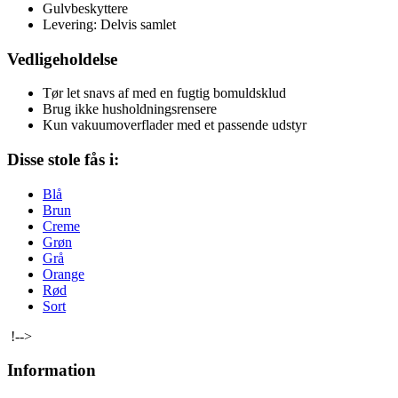
Gulvbeskyttere
Levering: Delvis samlet
Vedligeholdelse
Tør let snavs af med en fugtig bomuldsklud
Brug ikke husholdningsrensere
Kun vakuumoverflader med et passende udstyr
Disse stole fås i:
Blå
Brun
Creme
Grøn
Grå
Orange
Rød
Sort
!-->
Information