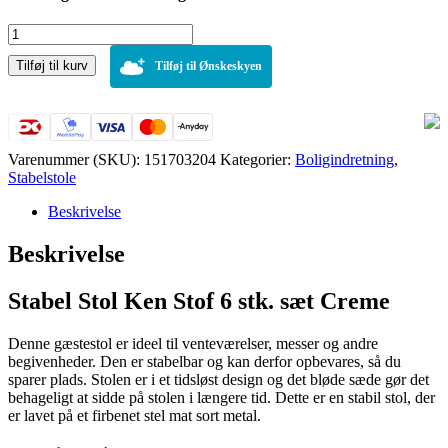
Stabel
stol
Tilføj til kurv
Ken
Tilføj til Ønskeskyen
Stof
6
stk.
sæt
Creme
Varenummer (SKU):
151703204
Kategorier:
Boligindretning
,
antal
Stabelstole
Beskrivelse
Beskrivelse
Stabel Stol Ken Stof 6 stk. sæt Creme
Denne gæstestol er ideel til venteværelser, messer og andre
begivenheder. Den er stabelbar og kan derfor opbevares, så du
sparer plads. Stolen er i et tidsløst design og det bløde sæde gør det
behageligt at sidde på stolen i længere tid. Dette er en stabil stol, der
er lavet på et firbenet stel mat sort metal.