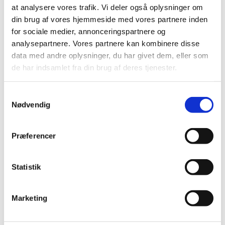
at analysere vores trafik. Vi deler også oplysninger om
Stjernetelte
Redskabsskure
din brug af vores hjemmeside med vores partnere inden
Rosenbuer
for sociale medier, annonceringspartnere og
Plantiflex Drivhus
analysepartnere. Vores partnere kan kombinere disse
190 Serie
250 Serie
data med andre oplysninger, du har givet dem, eller som
Polytunnel Drivhus
de har indsamlet fra din brug af deres tjenester.
Folie væksthuse
Havebænke
Rundt om træet
Samtykkevalg
Teaktræ bænke
Nødvendig
Havebænke med blomsterkasser
Eukalyptus træbænke
Parkbænke
Gyngebænke
Præferencer
Udendørs leg & Spil
Sport
Trampoliner
Statistik
Gynger
Hoppeborge
Legehuse
Sandkasser
Marketing
Gokart og el-biler
Havemøbler
Loungemøbler