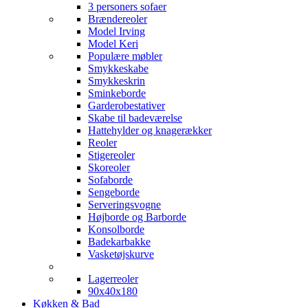
3 personers sofaer
Brændereoler
Model Irving
Model Keri
Populære møbler
Smykkeskabe
Smykkeskrin
Sminkeborde
Garderobestativer
Skabe til badeværelse
Hattehylder og knagerækker
Reoler
Stigereoler
Skoreoler
Sofaborde
Sengeborde
Serveringsvogne
Højborde og Barborde
Konsolborde
Badekarbakke
Vasketøjskurve
Lagerreoler
90x40x180
Køkken & Bad