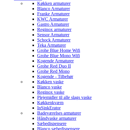
Køkken armaturer
Blanco Armaturer
Franke Armaturer
KWC Armaturer
Gastro Armaturer
Reginox armaturer
Sensor Armaturer
Schock Armaturer
Teka Armaturer
Grohe Blue Home Wifi
Grohe Blue Mono Wifi
Kogende Armaturer
Grohe Red Duo II
Grohe Red Mono
Kogende - Tilbehør
Køkken vaske
Blanco vaske
Reginox vaske
Plejemidler til alle slags vaske
Køkkenkværn
InSinkErator
Badeværelses armaturer
Håndvaske armaturer
Sæbedispensere
Blanco sæbedispensere