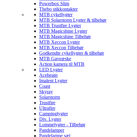
Powerbox Slim
Thebo stikkontakter
MTB cykellygter
MTB Solarstorm Lygter & tilbehør
MTB Trustfire Lygter
MTB Magicshine Lygter
MTB Magicshine Tilbehør
MTB Xeccon Lygter
MTB Xeccon Tilbehør
Godkendte cykellygter & tilbehør
MTB Gaveæske
Action kamera til MTB
LED Lygter
Acebeam
Imalent Lygter
Coast
Skyray
Solarstorm
Trustfire
Ultrafire
Campinglygter
Div. Lygter
Lommelygter - Tilbehør
Pandelamper
Pandelampe sæt