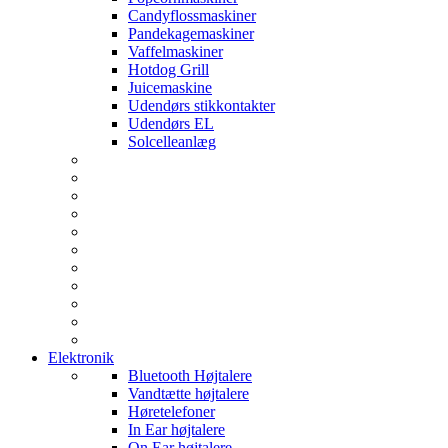
Candyflossmaskiner
Pandekagemaskiner
Vaffelmaskiner
Hotdog Grill
Juicemaskine
Udendørs stikkontakter
Udendørs EL
Solcelleanlæg
Elektronik
Bluetooth Højtalere
Vandtætte højtalere
Høretelefoner
In Ear højtalere
On Ear højtalere