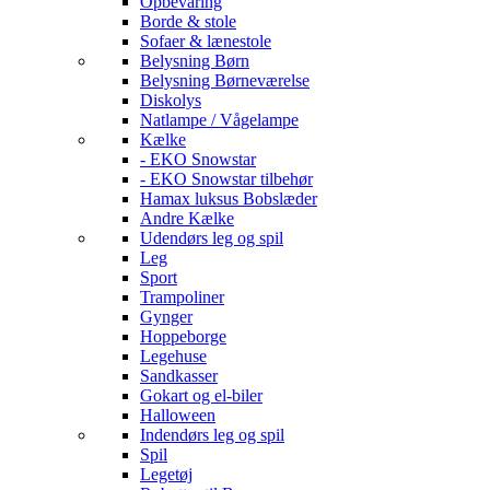
Opbevaring
Borde & stole
Sofaer & lænestole
Belysning Børn
Belysning Børneværelse
Diskolys
Natlampe / Vågelampe
Kælke
- EKO Snowstar
- EKO Snowstar tilbehør
Hamax luksus Bobslæder
Andre Kælke
Udendørs leg og spil
Leg
Sport
Trampoliner
Gynger
Hoppeborge
Legehuse
Sandkasser
Gokart og el-biler
Halloween
Indendørs leg og spil
Spil
Legetøj