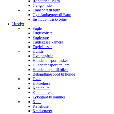
Robotter til Børn
Gyngeheste
Transport til børn
Cykelanhænger til Børn
Institution trækvogne
Husdyr
Fugle
Fuglevoliere
Fuglebure
Fuglekasse kamera
Fuglekasser
Hunde
Hvalpegårde
Hundetransport tasker
Hundetransport trailere
Hunderamper til bilen
Behandlingsbord til hunde
Høns
Hønsehuse
Kaninbure
Kaninbure
Løbegård til kaniner
Katte
Kattehuse
Kradsetræer