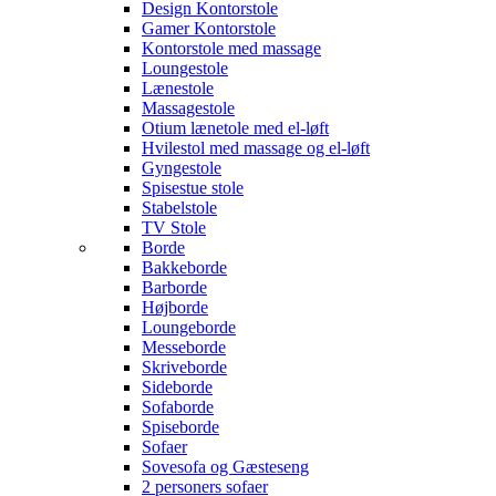
Design Kontorstole
Gamer Kontorstole
Kontorstole med massage
Loungestole
Lænestole
Massagestole
Otium lænetole med el-løft
Hvilestol med massage og el-løft
Gyngestole
Spisestue stole
Stabelstole
TV Stole
Borde
Bakkeborde
Barborde
Højborde
Loungeborde
Messeborde
Skriveborde
Sideborde
Sofaborde
Spiseborde
Sofaer
Sovesofa og Gæsteseng
2 personers sofaer