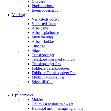
Gnavere
Pindsvinehuse
Egern foderstation
Værktøj
Værksteds udstyr
Værksteds kran
Arbejdslys
Arbejdsplatforme
Multi værktøj
Arbejdsbukke
Tilbehør
Stiger
Teleskopstiger
Teleskopstiger med soft luk
Teleskopstiger Pro
Foldbare Teleskopstiger
Foldbare Teleskopstiger Pro
Multifunktions-stiger
Stiger til både
Hjælpemidler
Møbler
Otium Lænestole m.el-løft
Hvilestol med massage og el-løft