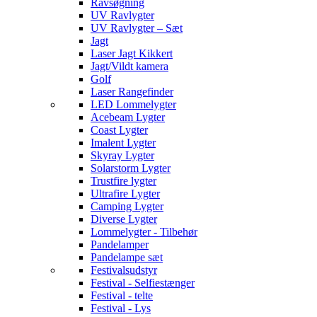
Ravsøgning
UV Ravlygter
UV Ravlygter – Sæt
Jagt
Laser Jagt Kikkert
Jagt/Vildt kamera
Golf
Laser Rangefinder
LED Lommelygter
Acebeam Lygter
Coast Lygter
Imalent Lygter
Skyray Lygter
Solarstorm Lygter
Trustfire lygter
Ultrafire Lygter
Camping Lygter
Diverse Lygter
Lommelygter - Tilbehør
Pandelamper
Pandelampe sæt
Festivalsudstyr
Festival - Selfiestænger
Festival - telte
Festival - Lys