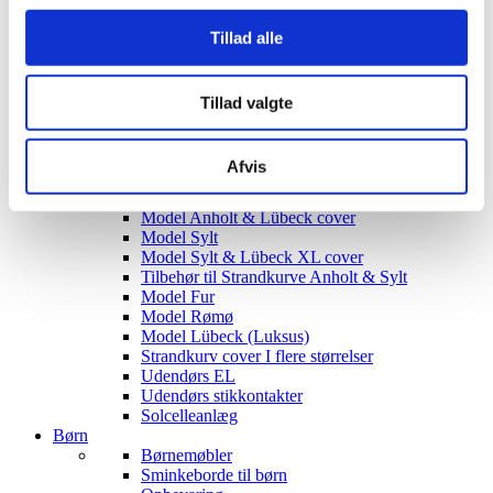
Siddegrupper
Tillad alle
Hjørnesofaer
Havebord med stole
Hyndeboks
Havebar
Tillad valgte
Luksus Loveboats
Liggestole
Plejemidler til polyrattan møbler
Afvis
Tyske Strandkurve
Model Anholt
Model Anholt & Lübeck cover
Model Sylt
Model Sylt & Lübeck XL cover
Tilbehør til Strandkurve Anholt & Sylt
Model Fur
Model Rømø
Model Lübeck (Luksus)
Strandkurv cover I flere størrelser
Udendørs EL
Udendørs stikkontakter
Solcelleanlæg
Børn
Børnemøbler
Sminkeborde til børn