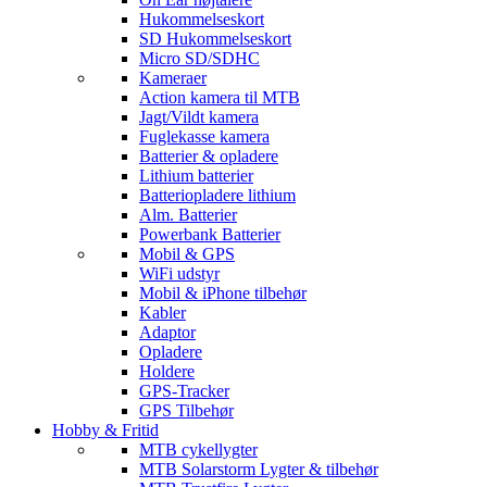
Hukommelseskort
SD Hukommelseskort
Micro SD/SDHC
Kameraer
Action kamera til MTB
Jagt/Vildt kamera
Fuglekasse kamera
Batterier & opladere
Lithium batterier
Batteriopladere lithium
Alm. Batterier
Powerbank Batterier
Mobil & GPS
WiFi udstyr
Mobil & iPhone tilbehør
Kabler
Adaptor
Opladere
Holdere
GPS-Tracker
GPS Tilbehør
Hobby & Fritid
MTB cykellygter
MTB Solarstorm Lygter & tilbehør