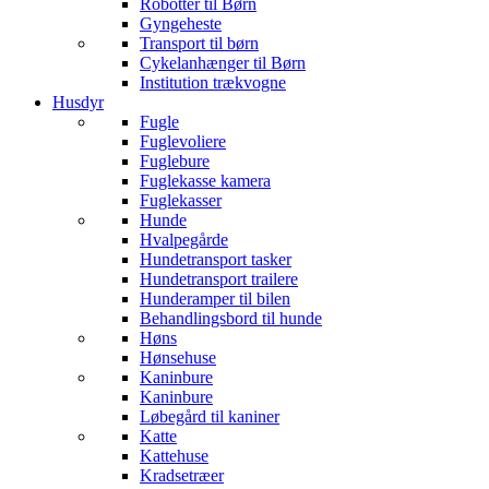
Robotter til Børn
Gyngeheste
Transport til børn
Cykelanhænger til Børn
Institution trækvogne
Husdyr
Fugle
Fuglevoliere
Fuglebure
Fuglekasse kamera
Fuglekasser
Hunde
Hvalpegårde
Hundetransport tasker
Hundetransport trailere
Hunderamper til bilen
Behandlingsbord til hunde
Høns
Hønsehuse
Kaninbure
Kaninbure
Løbegård til kaniner
Katte
Kattehuse
Kradsetræer