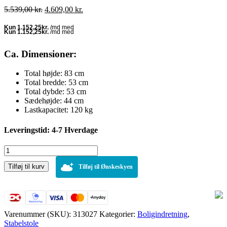
Den
Den
5.539,00
kr.
4.609,00
kr.
oprindelige
aktuelle
pris
pris
var:
er:
5.539,00 kr..
4.609,00 kr..
Ca. Dimensioner:
Total højde: 83 cm
Total bredde: 53 cm
Total dybde: 53 cm
Sædehøjde: 44 cm
Lastkapacitet: 120 kg
Leveringstid: 4-7 Hverdage
Stabel
stol
Tilføj til kurv
Ken
Tilføj til Ønskeskyen
Stof
12
stk.
sæt
Grøn
Varenummer (SKU):
313027
Kategorier:
Boligindretning
,
antal
Stabelstole