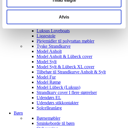
Tillad valgte
Siddegrupper
Hjørnesofaer
Havebord med stole
Afvis
Hyndeboks
Havebar
Luksus Loveboats
Liggestole
Plejemidler til polyrattan møbler
Tyske Strandkurve
Model Anholt
Model Anholt & Lübeck cover
Model Sylt
Model Sylt & Lübeck XL cover
Tilbehør til Strandkurve Anholt & Sylt
Model Fur
Model Rømø
Model Lübeck (Luksus)
Strandkurv cover I flere størrelser
Udendørs EL
Udendørs stikkontakter
Solcelleanlæg
Børn
Børnemøbler
Sminkeborde til børn