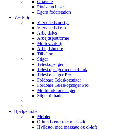
Gnavere
Pindsvinehuse
Egern foderstation
Værktøj
Værksteds udstyr
Værksteds kran
Arbejdslys
Arbejdsplatforme
Multi værktøj
Arbejdsbukke
Tilbehør
Stiger
Teleskopstiger
Teleskopstiger med soft luk
Teleskopstiger Pro
Foldbare Teleskopstiger
Foldbare Teleskopstiger Pro
Multifunktions-stiger
Stiger til både
Hjælpemidler
Møbler
Otium Lænestole m.el-løft
Hvilestol med massage og el-løft