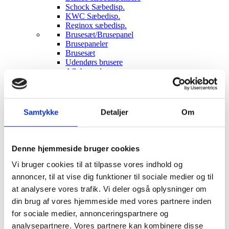
Schock Sæbedisp.
KWC Sæbedisp.
Reginox sæbedisp.
Brusesæt/Brusepanel
Brusepaneler
Brusesæt
Udendørs brusere
Afløbsrende
Rustfrit afløb
Sort glas afløb
Hvidt glas afløb
Affaldssortering
Samtykke
Detaljer
Om
Pedal systemer
Haven
Udendørs indretning
Udendørs brusere
Denne hjemmeside bruger cookies
Bål og grill
Solcelleanlæg
Vi bruger cookies til at tilpasse vores indhold og
Luksus have Pavilloner
annoncer, til at vise dig funktioner til sociale medier og til
Tilbehør til luksus pavilloner
at analysere vores trafik. Vi deler også oplysninger om
Havepavilloner
Art Deco Have pavilloner
din brug af vores hjemmeside med vores partnere inden
Markiser
for sociale medier, annonceringspartnere og
Hængekøjer
analysepartnere. Vores partnere kan kombinere disse
Parasoller