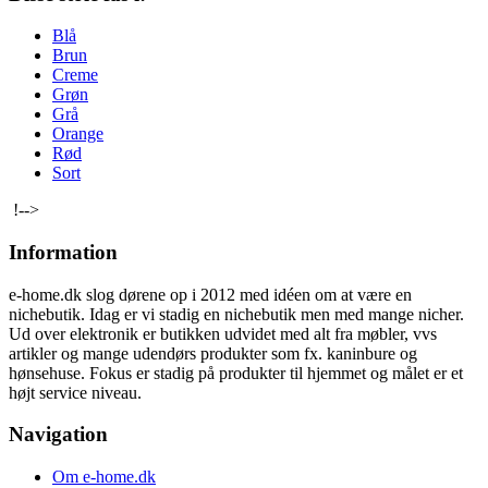
Blå
Brun
Creme
Grøn
Grå
Orange
Rød
Sort
!-->
Information
e-home.dk slog dørene op i 2012 med idéen om at være en
nichebutik. Idag er vi stadig en nichebutik men med mange nicher.
Ud over elektronik er butikken udvidet med alt fra møbler, vvs
artikler og mange udendørs produkter som fx. kaninbure og
hønsehuse. Fokus er stadig på produkter til hjemmet og målet er et
højt service niveau.
Navigation
Om e-home.dk