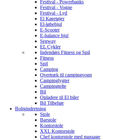
Festival - Powerbanks
Festival - Vogne
Festival - Lyd
El Køretøjer
El-løbehjul
E-Scooter
E-balance hjul
Segway
EL Cykler
Indendørs Fitness og Spil
Fitness
Spil
Camping
Overtræk til campingvogn
Campinglygter
Campingtelte
Bil
Opladere til El biler
Bil Tilbehør
Boligindretning
Stole
Barstole
Kontorstole
XXL Kontorstole
Chef kontorstole med massage