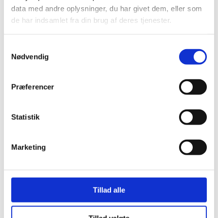
Stjernetelte
data med andre oplysninger, du har givet dem, eller som
Redskabsskure
de har indsamlet fra din brug af deres tjenester.
Rosenbuer
Plantiflex Drivhus
190 Serie
Samtykkevalg
250 Serie
Nødvendig
Polytunnel Drivhus
Folie væksthuse
Havebænke
Rundt om træet
Præferencer
Teaktræ bænke
Havebænke med blomsterkasser
Eukalyptus træbænke
Statistik
Parkbænke
Gyngebænke
Udendørs leg & Spil
Marketing
Sport
Trampoliner
Gynger
Hoppeborge
Legehuse
Tillad alle
Sandkasser
Gokart og el-biler
Havemøbler
Loungemøbler