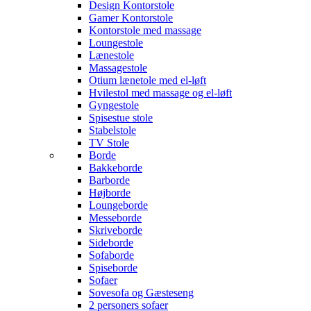
Design Kontorstole
Gamer Kontorstole
Kontorstole med massage
Loungestole
Lænestole
Massagestole
Otium lænetole med el-løft
Hvilestol med massage og el-løft
Gyngestole
Spisestue stole
Stabelstole
TV Stole
Borde
Bakkeborde
Barborde
Højborde
Loungeborde
Messeborde
Skriveborde
Sideborde
Sofaborde
Spiseborde
Sofaer
Sovesofa og Gæsteseng
2 personers sofaer