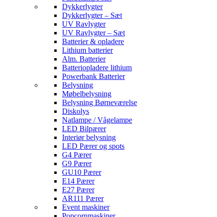
Dykkerlygter
Dykkerlygter – Sæt
UV Ravlygter
UV Ravlygter – Sæt
Batterier & opladere
Lithium batterier
Alm. Batterier
Batteriopladere lithium
Powerbank Batterier
Belysning
Møbelbelysning
Belysning Børneværelse
Diskolys
Natlampe / Vågelampe
LED Bilpærer
Interiør belysning
LED Pærer og spots
G4 Pærer
G9 Pærer
GU10 Pærer
E14 Pærer
E27 Pærer
AR111 Pærer
Event maskiner
Popcornmaskiner