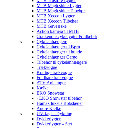
MTB Trustfire Lygter
MTB Magicshine Lygter
MTB Magicshine Tilbehør
MTB Xeccon Lygter
MTB Xeccon Tilbehør
MTB Gaveæske
Action kamera til MTB
Godkendte cykellygter & tilbehør
Cykelanhængere
Cykelanhænger til Børn
Cykelanhænger til hunde
Cykelanhænger Cargo
Tilbehør til cykelanhængere
Trækvogne
Kraftige trækvogne
Foldbare trækvogne
ATV Anhænger
Kælke
EKO Snowstar
- EKO Snowstar tilbehør
Hamax luksus Bobslæder
Andre Kælke
UV-Jagt – Dykning
Dykkerlygter
Dykkerlygter – Sæt