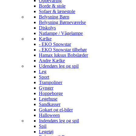
Opbevaring
Borde & stole
Sofaer & lænestole
Belysning Børn
Belysning Børneværelse
Diskolys
Natlampe / Vågelampe
Kælke
- EKO Snowstar
- EKO Snowstar tilbehør
Hamax luksus Bobslæder
Andre Kælke
Udendørs leg og spil
Leg
Sport
Trampoliner
Gynger
Hoppeborge
Legehuse
Sandkasser
Gokart og el-biler
Halloween
Indendørs leg og spil
Spil
Legetøj