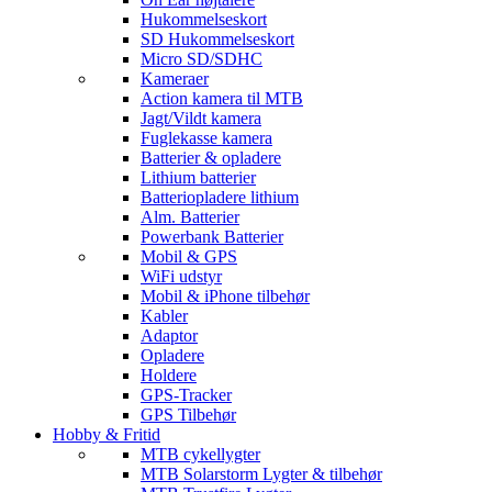
Hukommelseskort
SD Hukommelseskort
Micro SD/SDHC
Kameraer
Action kamera til MTB
Jagt/Vildt kamera
Fuglekasse kamera
Batterier & opladere
Lithium batterier
Batteriopladere lithium
Alm. Batterier
Powerbank Batterier
Mobil & GPS
WiFi udstyr
Mobil & iPhone tilbehør
Kabler
Adaptor
Opladere
Holdere
GPS-Tracker
GPS Tilbehør
Hobby & Fritid
MTB cykellygter
MTB Solarstorm Lygter & tilbehør