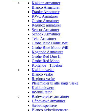
Køkken armaturer
Blanco Armaturer
Franke Armaturer
KWC Armaturer
Gastro Armaturer
Reginox armaturer
Sensor Armaturer
Schock Armaturer
Teka Armaturer
Grohe Blue Home Wifi
Grohe Blue Mono Wifi
Kogende Armaturer
Grohe Red Duo II
Grohe Red Mono
Kogende - Tilbehør
Køkken vaske
Blanco vaske
Reginox vaske
Plejemidler til alle slags vaske
Køkkenkværn
InSinkErator
Badeværelses armaturer
Håndvaske armaturer
Sæbedispensere
Blanco sæbedispensere