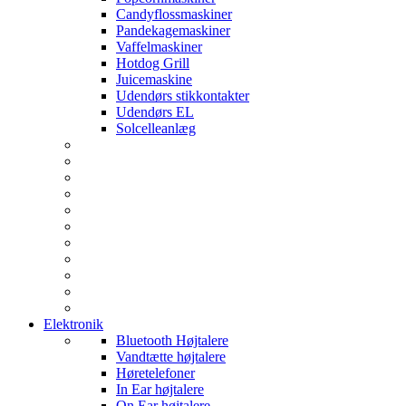
Candyflossmaskiner
Pandekagemaskiner
Vaffelmaskiner
Hotdog Grill
Juicemaskine
Udendørs stikkontakter
Udendørs EL
Solcelleanlæg
Elektronik
Bluetooth Højtalere
Vandtætte højtalere
Høretelefoner
In Ear højtalere
On Ear højtalere