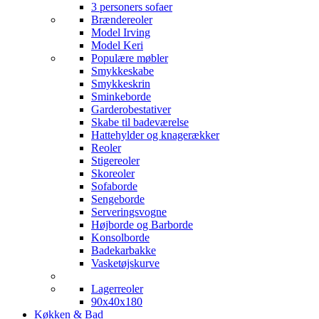
3 personers sofaer
Brændereoler
Model Irving
Model Keri
Populære møbler
Smykkeskabe
Smykkeskrin
Sminkeborde
Garderobestativer
Skabe til badeværelse
Hattehylder og knagerækker
Reoler
Stigereoler
Skoreoler
Sofaborde
Sengeborde
Serveringsvogne
Højborde og Barborde
Konsolborde
Badekarbakke
Vasketøjskurve
Lagerreoler
90x40x180
Køkken & Bad