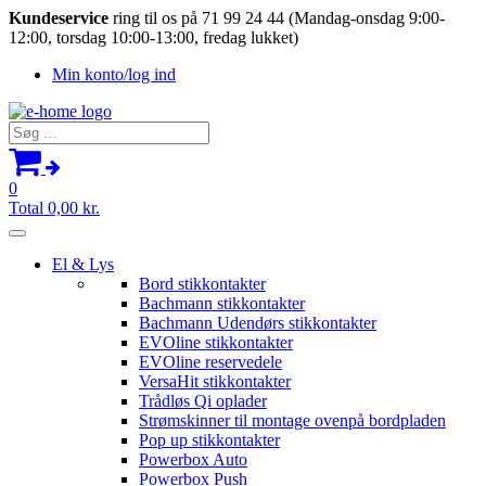
Kundeservice
ring til os på 71 99 24 44 (Mandag-onsdag 9:00-
12:00, torsdag 10:00-13:00, fredag lukket)
Min konto/log ind
Søg
efter:
0
Total
0,00
kr.
El & Lys
Bord stikkontakter
Bachmann stikkontakter
Bachmann Udendørs stikkontakter
EVOline stikkontakter
EVOline reservedele
VersaHit stikkontakter
Trådløs Qi oplader
Strømskinner til montage ovenpå bordpladen
Pop up stikkontakter
Powerbox Auto
Powerbox Push