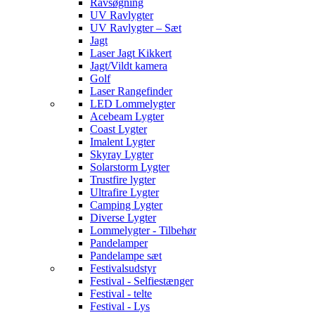
Ravsøgning
UV Ravlygter
UV Ravlygter – Sæt
Jagt
Laser Jagt Kikkert
Jagt/Vildt kamera
Golf
Laser Rangefinder
LED Lommelygter
Acebeam Lygter
Coast Lygter
Imalent Lygter
Skyray Lygter
Solarstorm Lygter
Trustfire lygter
Ultrafire Lygter
Camping Lygter
Diverse Lygter
Lommelygter - Tilbehør
Pandelamper
Pandelampe sæt
Festivalsudstyr
Festival - Selfiestænger
Festival - telte
Festival - Lys