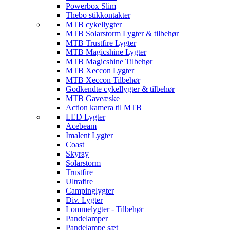
Powerbox Slim
Thebo stikkontakter
MTB cykellygter
MTB Solarstorm Lygter & tilbehør
MTB Trustfire Lygter
MTB Magicshine Lygter
MTB Magicshine Tilbehør
MTB Xeccon Lygter
MTB Xeccon Tilbehør
Godkendte cykellygter & tilbehør
MTB Gaveæske
Action kamera til MTB
LED Lygter
Acebeam
Imalent Lygter
Coast
Skyray
Solarstorm
Trustfire
Ultrafire
Campinglygter
Div. Lygter
Lommelygter - Tilbehør
Pandelamper
Pandelampe sæt