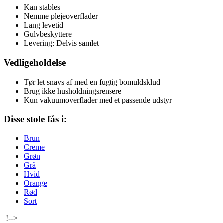
Kan stables
Nemme plejeoverflader
Lang levetid
Gulvbeskyttere
Levering: Delvis samlet
Vedligeholdelse
Tør let snavs af med en fugtig bomuldsklud
Brug ikke husholdningsrensere
Kun vakuumoverflader med et passende udstyr
Disse stole fås i:
Brun
Creme
Grøn
Grå
Hvid
Orange
Rød
Sort
!-->