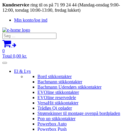
Kundeservice
ring til os på 71 99 24 44 (Mandag-onsdag 9:00-
12:00, torsdag 10:00-13:00, fredag lukket)
Min konto/log ind
Søg
efter:
0
Total
0,00
kr.
El & Lys
Bord stikkontakter
Bachmann stikkontakter
Bachmann Udendørs stikkontakter
EVOline stikkontakter
EVOline reservedele
VersaHit stikkontakter
Trådløs Qi oplader
Strømskinner til montage ovenpå bordpladen
Pop up stikkontakter
Powerbox Auto
Powerbox Push