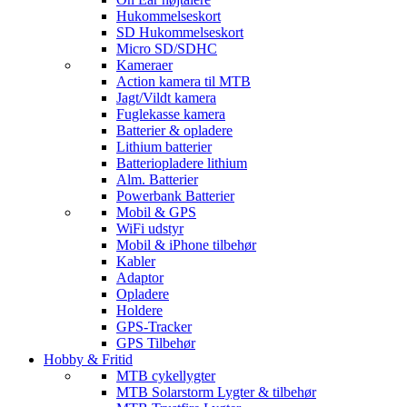
Hukommelseskort
SD Hukommelseskort
Micro SD/SDHC
Kameraer
Action kamera til MTB
Jagt/Vildt kamera
Fuglekasse kamera
Batterier & opladere
Lithium batterier
Batteriopladere lithium
Alm. Batterier
Powerbank Batterier
Mobil & GPS
WiFi udstyr
Mobil & iPhone tilbehør
Kabler
Adaptor
Opladere
Holdere
GPS-Tracker
GPS Tilbehør
Hobby & Fritid
MTB cykellygter
MTB Solarstorm Lygter & tilbehør