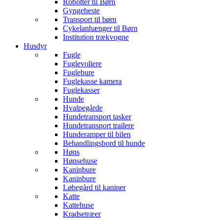
Robotter til Børn
Gyngeheste
Transport til børn
Cykelanhænger til Børn
Institution trækvogne
Husdyr
Fugle
Fuglevoliere
Fuglebure
Fuglekasse kamera
Fuglekasser
Hunde
Hvalpegårde
Hundetransport tasker
Hundetransport trailere
Hunderamper til bilen
Behandlingsbord til hunde
Høns
Hønsehuse
Kaninbure
Kaninbure
Løbegård til kaniner
Katte
Kattehuse
Kradsetræer