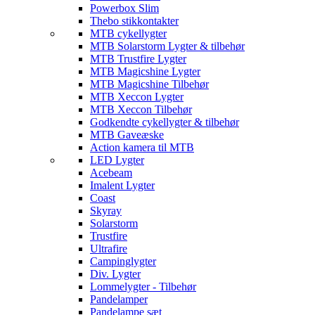
Powerbox Slim
Thebo stikkontakter
MTB cykellygter
MTB Solarstorm Lygter & tilbehør
MTB Trustfire Lygter
MTB Magicshine Lygter
MTB Magicshine Tilbehør
MTB Xeccon Lygter
MTB Xeccon Tilbehør
Godkendte cykellygter & tilbehør
MTB Gaveæske
Action kamera til MTB
LED Lygter
Acebeam
Imalent Lygter
Coast
Skyray
Solarstorm
Trustfire
Ultrafire
Campinglygter
Div. Lygter
Lommelygter - Tilbehør
Pandelamper
Pandelampe sæt