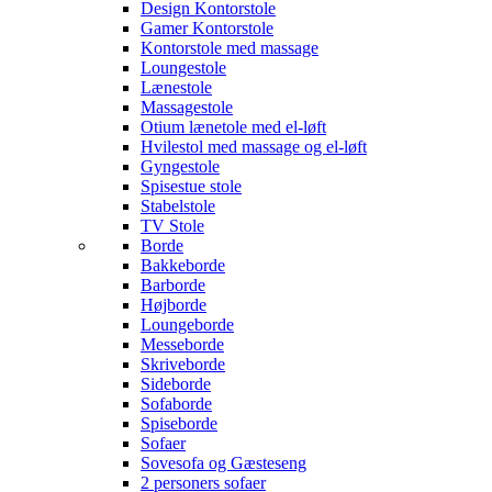
Design Kontorstole
Gamer Kontorstole
Kontorstole med massage
Loungestole
Lænestole
Massagestole
Otium lænetole med el-løft
Hvilestol med massage og el-løft
Gyngestole
Spisestue stole
Stabelstole
TV Stole
Borde
Bakkeborde
Barborde
Højborde
Loungeborde
Messeborde
Skriveborde
Sideborde
Sofaborde
Spiseborde
Sofaer
Sovesofa og Gæsteseng
2 personers sofaer