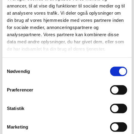
Stjernetelte
annoncer, til at vise dig funktioner til sociale medier og til
Redskabsskure
at analysere vores trafik. Vi deler også oplysninger om
Rosenbuer
din brug af vores hjemmeside med vores partnere inden
Plantiflex Drivhus
190 Serie
for sociale medier, annonceringspartnere og
250 Serie
analysepartnere. Vores partnere kan kombinere disse
Polytunnel Drivhus
data med andre oplysninger, du har givet dem, eller som
Folie væksthuse
Havebænke
de har indsamlet fra din brug af deres tjenester.
Rundt om træet
Teaktræ bænke
Havebænke med blomsterkasser
Samtykkevalg
Eukalyptus træbænke
Nødvendig
Parkbænke
Gyngebænke
Udendørs leg & Spil
Præferencer
Sport
Trampoliner
Gynger
Hoppeborge
Statistik
Legehuse
Sandkasser
Gokart og el-biler
Marketing
Havemøbler
Loungemøbler