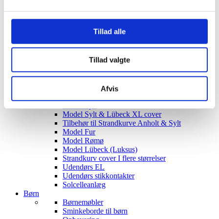
Siddegrupper
Hjørnesofaer
Havebord med stole
Tillad alle
Hyndeboks
Havebar
Luksus Loveboats
Tillad valgte
Liggestole
Plejemidler til polyrattan møbler
Tyske Strandkurve
Model Anholt
Afvis
Model Anholt & Lübeck cover
Model Sylt
Model Sylt & Lübeck XL cover
Tilbehør til Strandkurve Anholt & Sylt
Model Fur
Model Rømø
Model Lübeck (Luksus)
Strandkurv cover I flere størrelser
Udendørs EL
Udendørs stikkontakter
Solcelleanlæg
Børn
Børnemøbler
Sminkeborde til børn