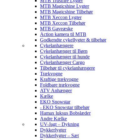
MTB Trustfire Lygter
MTB Magicshine Lygter
MTB Magicshine Tilbehør
MTB Xeccon Lygter
MTB Xeccon Tilbehør
MTB Gaveæske
Action kamera til MTB
Godkendte cykellygter & tilbehør
Cykelanhængere
Cykelanhænger til Børn
Cykelanhænger til hunde
Cykelanhænger Cargo
Tilbehør til cykelanhængere
Trækvogne
Kraftige trækvogne
Foldbare trækvogne
ATV Anhænger
Kælke
EKO Snowstar
- EKO Snowstar tilbehør
Hamax luksus Bobslæder
Andre Kælke
UV-Jagt – Dykning
Dykkerlygter
Dykkerlygter – Sæt