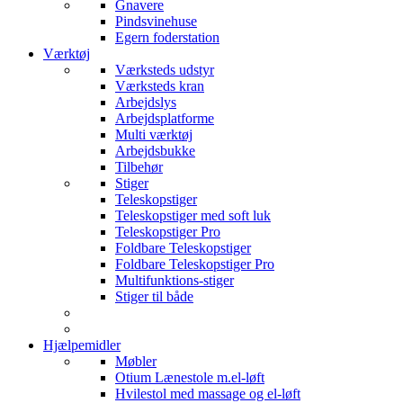
Gnavere
Pindsvinehuse
Egern foderstation
Værktøj
Værksteds udstyr
Værksteds kran
Arbejdslys
Arbejdsplatforme
Multi værktøj
Arbejdsbukke
Tilbehør
Stiger
Teleskopstiger
Teleskopstiger med soft luk
Teleskopstiger Pro
Foldbare Teleskopstiger
Foldbare Teleskopstiger Pro
Multifunktions-stiger
Stiger til både
Hjælpemidler
Møbler
Otium Lænestole m.el-løft
Hvilestol med massage og el-løft