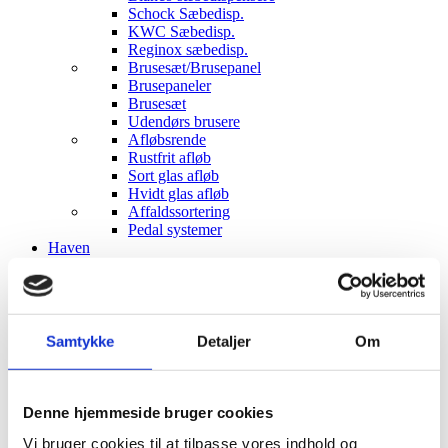
Schock Sæbedisp.
KWC Sæbedisp.
Reginox sæbedisp.
Brusesæt/Brusepanel
Brusepaneler
Brusesæt
Udendørs brusere
Afløbsrende
Rustfrit afløb
Sort glas afløb
Hvidt glas afløb
Affaldssortering
Pedal systemer
Haven
Udendørs indretning
Udendørs brusere
Bål og grill
Solcelleanlæg
Luksus have Pavilloner
Samtykke
Detaljer
Om
Tilbehør til luksus pavilloner
Havepavilloner
Art Deco Have pavilloner
Markiser
Denne hjemmeside bruger cookies
Hængekøjer
Vi bruger cookies til at tilpasse vores indhold og
Parasoller