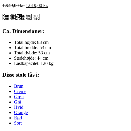
Den
Den
1.949,00
kr.
1.619,00
kr.
oprindelige
aktuelle
pris
pris
var:
er:
1.949,00 kr..
1.619,00 kr..
Ca. Dimensioner:
Total højde: 83 cm
Total bredde: 53 cm
Total dybde: 53 cm
Sædehøjde: 44 cm
Lastkapacitet: 120 kg
Disse stole fås i:
Brun
Creme
Grøn
Grå
Hvid
Orange
Rød
Sort