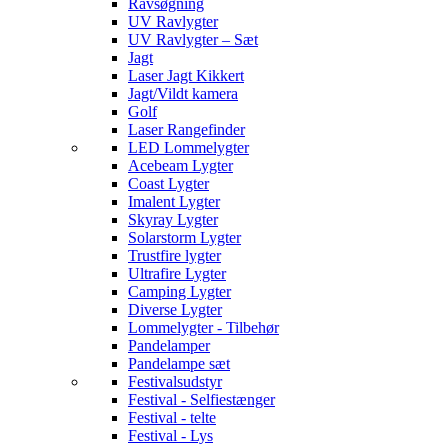
Ravsøgning
UV Ravlygter
UV Ravlygter – Sæt
Jagt
Laser Jagt Kikkert
Jagt/Vildt kamera
Golf
Laser Rangefinder
LED Lommelygter
Acebeam Lygter
Coast Lygter
Imalent Lygter
Skyray Lygter
Solarstorm Lygter
Trustfire lygter
Ultrafire Lygter
Camping Lygter
Diverse Lygter
Lommelygter - Tilbehør
Pandelamper
Pandelampe sæt
Festivalsudstyr
Festival - Selfiestænger
Festival - telte
Festival - Lys