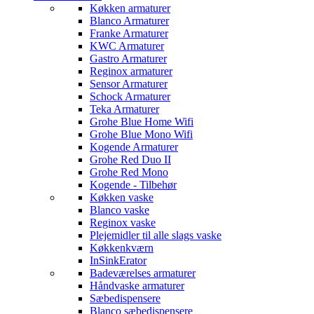
Køkken armaturer
Blanco Armaturer
Franke Armaturer
KWC Armaturer
Gastro Armaturer
Reginox armaturer
Sensor Armaturer
Schock Armaturer
Teka Armaturer
Grohe Blue Home Wifi
Grohe Blue Mono Wifi
Kogende Armaturer
Grohe Red Duo II
Grohe Red Mono
Kogende - Tilbehør
Køkken vaske
Blanco vaske
Reginox vaske
Plejemidler til alle slags vaske
Køkkenkværn
InSinkErator
Badeværelses armaturer
Håndvaske armaturer
Sæbedispensere
Blanco sæbedispensere