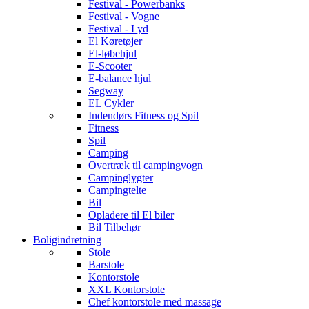
Festival - Powerbanks
Festival - Vogne
Festival - Lyd
El Køretøjer
El-løbehjul
E-Scooter
E-balance hjul
Segway
EL Cykler
Indendørs Fitness og Spil
Fitness
Spil
Camping
Overtræk til campingvogn
Campinglygter
Campingtelte
Bil
Opladere til El biler
Bil Tilbehør
Boligindretning
Stole
Barstole
Kontorstole
XXL Kontorstole
Chef kontorstole med massage