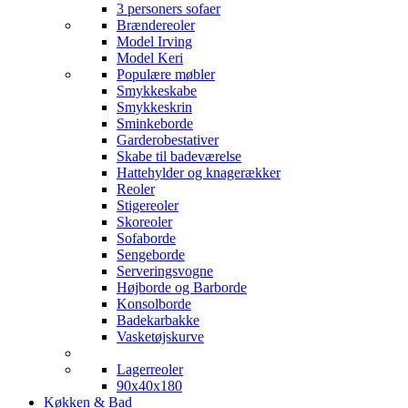
3 personers sofaer
Brændereoler
Model Irving
Model Keri
Populære møbler
Smykkeskabe
Smykkeskrin
Sminkeborde
Garderobestativer
Skabe til badeværelse
Hattehylder og knagerækker
Reoler
Stigereoler
Skoreoler
Sofaborde
Sengeborde
Serveringsvogne
Højborde og Barborde
Konsolborde
Badekarbakke
Vasketøjskurve
Lagerreoler
90x40x180
Køkken & Bad