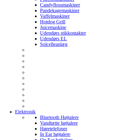
Candyflossmaskiner
Pandekagemaskiner
Vaffelmaskiner
Hotdog Grill
Juicemaskine
Udendørs stikkontakter
Udendørs EL
Solcelleanlæg
Elektronik
Bluetooth Højtalere
Vandtætte højtalere
Høretelefoner
In Ear højtalere
On Ear højtalere