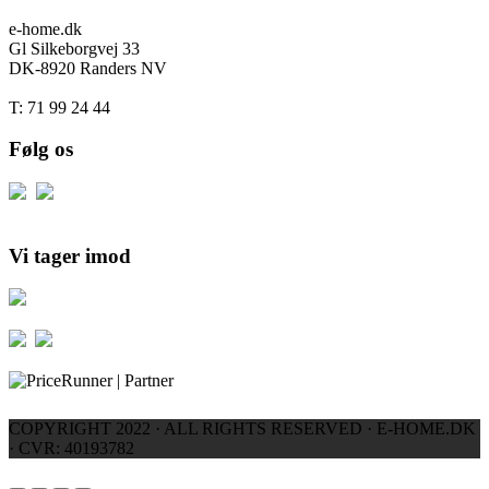
e-home.dk
Gl Silkeborgvej 33
DK-8920 Randers NV
T: 71 99 24 44
Følg os
Vi tager imod
COPYRIGHT 2022 · ALL RIGHTS RESERVED · E-HOME.DK
· CVR: 40193782