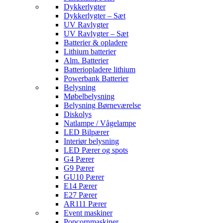
Dykkerlygter
Dykkerlygter – Sæt
UV Ravlygter
UV Ravlygter – Sæt
Batterier & opladere
Lithium batterier
Alm. Batterier
Batteriopladere lithium
Powerbank Batterier
Belysning
Møbelbelysning
Belysning Børneværelse
Diskolys
Natlampe / Vågelampe
LED Bilpærer
Interiør belysning
LED Pærer og spots
G4 Pærer
G9 Pærer
GU10 Pærer
E14 Pærer
E27 Pærer
AR111 Pærer
Event maskiner
Popcornmaskiner