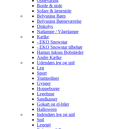
Opbevaring
Borde & stole
Sofaer & lænestole
Belysning Børn
Belysning Børneværelse
Diskolys
Natlampe / Vågelampe
Kælke
- EKO Snowstar
- EKO Snowstar tilbehør
Hamax luksus Bobslæder
Andre Kælke
Udendørs leg og spil
Leg
Sport
Trampoliner
Gynger
Hoppeborge
Legehuse
Sandkasser
Gokart og el-biler
Halloween
Indendørs leg og spil
Spil
Legetøj