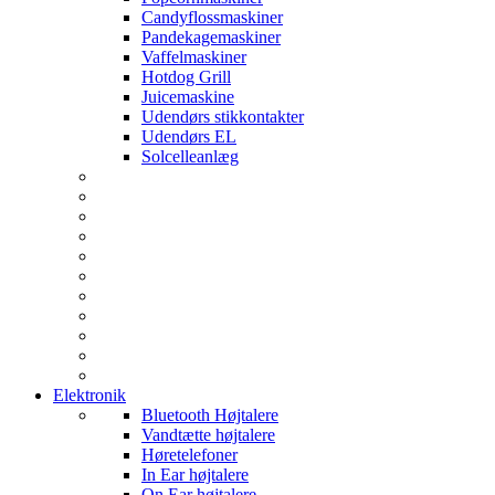
Candyflossmaskiner
Pandekagemaskiner
Vaffelmaskiner
Hotdog Grill
Juicemaskine
Udendørs stikkontakter
Udendørs EL
Solcelleanlæg
Elektronik
Bluetooth Højtalere
Vandtætte højtalere
Høretelefoner
In Ear højtalere
On Ear højtalere