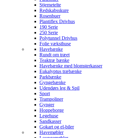
Stjernetelte
Redskabsskure
Rosenbuer
Plantiflex Drivhus
190 Serie
250 Serie
Polytunnel Drivhus
Folie væksthuse
Havebænke
Rundt om træet
Teaktræ bænke
Havebænke med blomsterkasser
Eukalyptus træbænke
Parkbænke
Gyngebænke
Udendørs leg & Spil
Sport
Trampoliner
Gynger
Hoppeborge
Legehuse
Sandkasser
Gokart og el-biler
Havemøbler
Loungemøbler