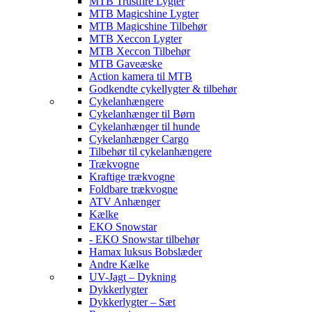
MTB Trustfire Lygter
MTB Magicshine Lygter
MTB Magicshine Tilbehør
MTB Xeccon Lygter
MTB Xeccon Tilbehør
MTB Gaveæske
Action kamera til MTB
Godkendte cykellygter & tilbehør
Cykelanhængere
Cykelanhænger til Børn
Cykelanhænger til hunde
Cykelanhænger Cargo
Tilbehør til cykelanhængere
Trækvogne
Kraftige trækvogne
Foldbare trækvogne
ATV Anhænger
Kælke
EKO Snowstar
- EKO Snowstar tilbehør
Hamax luksus Bobslæder
Andre Kælke
UV-Jagt – Dykning
Dykkerlygter
Dykkerlygter – Sæt