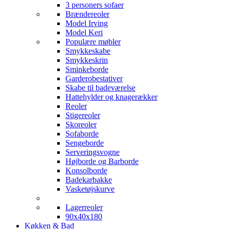
3 personers sofaer
Brændereoler
Model Irving
Model Keri
Populære møbler
Smykkeskabe
Smykkeskrin
Sminkeborde
Garderobestativer
Skabe til badeværelse
Hattehylder og knagerækker
Reoler
Stigereoler
Skoreoler
Sofaborde
Sengeborde
Serveringsvogne
Højborde og Barborde
Konsolborde
Badekarbakke
Vasketøjskurve
Lagerreoler
90x40x180
Køkken & Bad