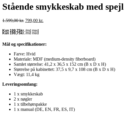
Stående smykkeskab med spejl
Den
Den
1.599,00
kr.
799,00
kr.
oprindelige
aktuelle
pris
pris
var:
er:
1.599,00 kr..
799,00 kr..
Mål og specifikationer:
Farve: Hvid
Materiale: MDF (medium-density fiberboard)
Samlet størrelse: 41,2 x 36,5 x 152 cm (B x D x H)
Størrelse på kabinettet: 37,5 x 9,7 x 108 cm (B x D x H)
Vægt: 11,4 kg
Leveringsomfang:
1 x smykkeskab
2 x nøgler
1 x tilbehørspakke
1 x manual (DE, EN, FR, ES, IT)