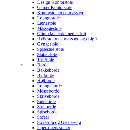
Design Kontorstole
Gamer Kontorstole
Kontorstole med massage
Loungestole
Lænestole
Massagestole
Otium lænetole med el-løft
Hvilestol med massage og el-løft
Gyngestole
Spisestue stole
Stabelstole
TV Stole
Borde
Bakkeborde
Barborde
Højborde
Loungeborde
Messeborde
Skriveborde
Sideborde
Sofaborde
Spiseborde
Sofaer
Sovesofa og Gæsteseng
2 personers sofaer