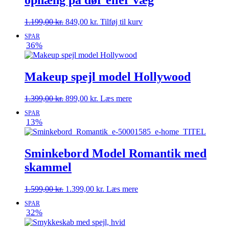
ophæng på dør eller væg
Den
Den
1.199,00
kr.
849,00
kr.
Tilføj til kurv
oprindelige
aktuelle
SPAR
pris
pris
36%
var:
er:
1.199,00 kr..
849,00 kr..
Makeup spejl model Hollywood
Den
Den
1.399,00
kr.
899,00
kr.
Læs mere
oprindelige
aktuelle
SPAR
pris
pris
13%
var:
er:
1.399,00 kr..
899,00 kr..
Sminkebord Model Romantik med
skammel
Den
Den
1.599,00
kr.
1.399,00
kr.
Læs mere
oprindelige
aktuelle
SPAR
pris
pris
32%
var:
er:
1.599,00 kr..
1.399,00 kr..