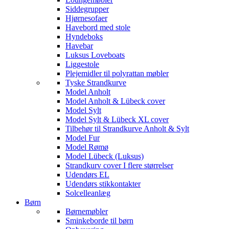
Siddegrupper
Hjørnesofaer
Havebord med stole
Hyndeboks
Havebar
Luksus Loveboats
Liggestole
Plejemidler til polyrattan møbler
Tyske Strandkurve
Model Anholt
Model Anholt & Lübeck cover
Model Sylt
Model Sylt & Lübeck XL cover
Tilbehør til Strandkurve Anholt & Sylt
Model Fur
Model Rømø
Model Lübeck (Luksus)
Strandkurv cover I flere størrelser
Udendørs EL
Udendørs stikkontakter
Solcelleanlæg
Børn
Børnemøbler
Sminkeborde til børn