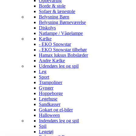
Opbevaring
Borde & stole
Sofaer & lænestole
Belysning Børn
Belysning Børneværelse
Diskolys
Natlampe / Vågelampe
Kælke
- EKO Snowstar
- EKO Snowstar tilbehør
Hamax luksus Bobslæder
Andre Kælke
Udendørs leg og spil
Leg
Sport
Trampoliner
Gynger
Hoppeborge
Legehuse
Sandkasser
Gokart og el-biler
Halloween
Indendørs leg og spil
Spil
Legetøj