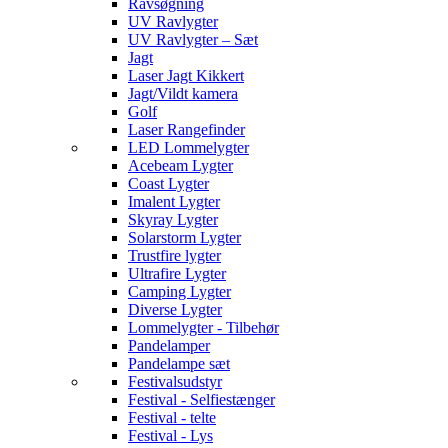
Ravsøgning
UV Ravlygter
UV Ravlygter – Sæt
Jagt
Laser Jagt Kikkert
Jagt/Vildt kamera
Golf
Laser Rangefinder
LED Lommelygter
Acebeam Lygter
Coast Lygter
Imalent Lygter
Skyray Lygter
Solarstorm Lygter
Trustfire lygter
Ultrafire Lygter
Camping Lygter
Diverse Lygter
Lommelygter - Tilbehør
Pandelamper
Pandelampe sæt
Festivalsudstyr
Festival - Selfiestænger
Festival - telte
Festival - Lys