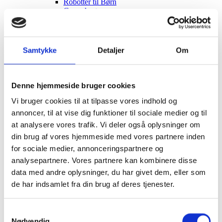
Robotter til Børn
Gyngeheste
Transport til børn
Cykelanhænger til Børn
Institution trækvogne
Husdyr
Samtykke
Detaljer
Om
Fugle
Fuglevoliere
Fuglebure
Fuglekasse kamera
Denne hjemmeside bruger cookies
Fuglekasser
Hunde
Vi bruger cookies til at tilpasse vores indhold og
Hvalpegårde
annoncer, til at vise dig funktioner til sociale medier og til
Hundetransport tasker
at analysere vores trafik. Vi deler også oplysninger om
Hundetransport trailere
Hunderamper til bilen
din brug af vores hjemmeside med vores partnere inden
Behandlingsbord til hunde
for sociale medier, annonceringspartnere og
Høns
analysepartnere. Vores partnere kan kombinere disse
Hønsehuse
Kaninbure
data med andre oplysninger, du har givet dem, eller som
Kaninbure
de har indsamlet fra din brug af deres tjenester.
Løbegård til kaniner
Katte
Kattehuse
Samtykkevalg
Kradsetræer
Nødvendig