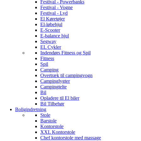
Festival - Powerbanks
Festival - Vogne
Festival - Lyd
El Køretøjer
El-løbehjul
E-Scooter
E-balance hjul
Segway
EL Cykler
Indendørs Fitness og Spil
Fitness
Spil
Camping
Overtræk til campingvogn
Campinglygter
Campingtelte
Bil
Opladere til El biler
Bil Tilbehør
Boligindretning
Stole
Barstole
Kontorstole
XXL Kontorstole
Chef kontorstole med massage