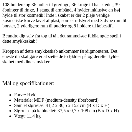
108 holdere og 36 huller til øreringe, 36 kroge til halskæder, 39
åbninger til ringe, 1 stang til armbånd, 4 hylder inklusive en høj
hylde til stor kosmetik! Inde i skabet er der 2 pleje venlige
kosmetiske kurve lavet af plast, som er udstyret med 3 dybe rum til
børster, 2 yderligere rum til pudder og 8 holdere til læbestift.
Beundre dig selv fra top til tå i det rammeløse fuldlængde spejl i
dette smykkeskab!
Kroppen af ​​dette smykkeskab ankommer færdigmonteret. Det
eneste du skal gøre er at sætte de to fødder på og derefter fylde
skabet med dine smykker
Mål og specifikationer:
Farve: Hvid
Materiale: MDF (medium-density fiberboard)
Samlet størrelse: 41,2 x 36,5 x 152 cm (B x D x H)
Størrelse på kabinettet: 37,5 x 9,7 x 108 cm (B x D x H)
Vægt: 11,4 kg