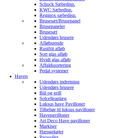
Schock Sæbedisp.
KWC Sæbedisp.
Reginox sæbedisp.
Brusesæt/Brusepanel
Brusepaneler
Brusesæt
Udendørs brusere
Afløbsrende
Rustfrit afløb
Sort glas afløb
Hvidt glas afløb
Affaldssortering
Pedal systemer
Haven
Udendørs indretning
Udendørs brusere
Bål og grill
Solcelleanlæg
Luksus have Pavilloner
Tilbehør til luksus pavilloner
Havepavilloner
Art Deco Have pavilloner
Markiser
Hængekøjer
Parasoller