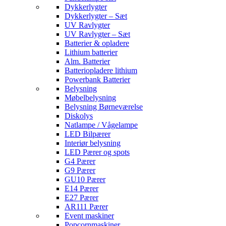
Dykkerlygter
Dykkerlygter – Sæt
UV Ravlygter
UV Ravlygter – Sæt
Batterier & opladere
Lithium batterier
Alm. Batterier
Batteriopladere lithium
Powerbank Batterier
Belysning
Møbelbelysning
Belysning Børneværelse
Diskolys
Natlampe / Vågelampe
LED Bilpærer
Interiør belysning
LED Pærer og spots
G4 Pærer
G9 Pærer
GU10 Pærer
E14 Pærer
E27 Pærer
AR111 Pærer
Event maskiner
Popcornmaskiner