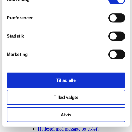
Gnavere
Pindsvinehuse
Egern foderstation
Værktøj
Præferencer
Værksteds udstyr
Værksteds kran
Arbejdslys
Statistik
Arbejdsplatforme
Multi værktøj
Arbejdsbukke
Marketing
Tilbehør
Stiger
Teleskopstiger
Teleskopstiger med soft luk
Teleskopstiger Pro
Tillad alle
Foldbare Teleskopstiger
Foldbare Teleskopstiger Pro
Multifunktions-stiger
Stiger til både
Tillad valgte
Hjælpemidler
Afvis
Møbler
Otium Lænestole m.el-løft
Hvilestol med massage og el-løft