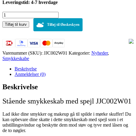
Leveringstid: 4-7 hverdage
Stående
smykkeskab
Tilføj til kurv
med
Tilføj til Ønskeskyen
spejl
antal
Varenummer (SKU):
JJC002W01
Kategorier:
Nyheder
,
Smykkeskabe
Beskrivelse
Anmeldelser (0)
Beskrivelse
Stående smykkeskab med spejl JJC002W01
Lad ikke dine smykker og makeup gå til spilde i mørke skuffer! Du
kan opbevare dine skatte i dette smykkeskab med spejl som i et
udstillingsvindue og beskytte dem mod støv og tyve med låsen og
de to nøgler.