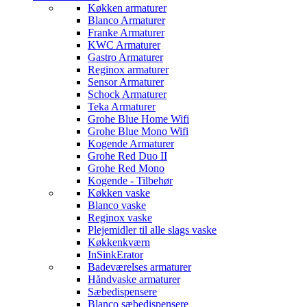
Køkken armaturer
Blanco Armaturer
Franke Armaturer
KWC Armaturer
Gastro Armaturer
Reginox armaturer
Sensor Armaturer
Schock Armaturer
Teka Armaturer
Grohe Blue Home Wifi
Grohe Blue Mono Wifi
Kogende Armaturer
Grohe Red Duo II
Grohe Red Mono
Kogende - Tilbehør
Køkken vaske
Blanco vaske
Reginox vaske
Plejemidler til alle slags vaske
Køkkenkværn
InSinkErator
Badeværelses armaturer
Håndvaske armaturer
Sæbedispensere
Blanco sæbedispensere