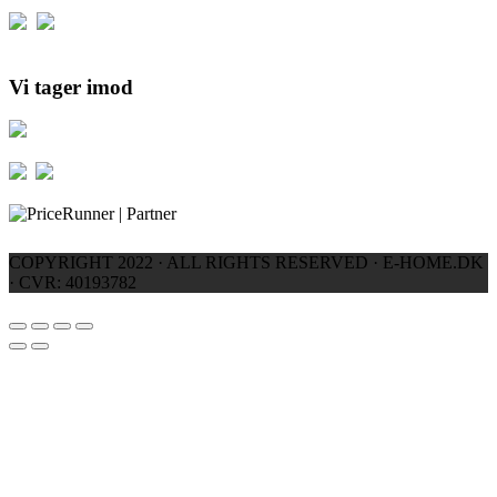
Vi tager imod
COPYRIGHT 2022 · ALL RIGHTS RESERVED · E-HOME.DK
· CVR: 40193782