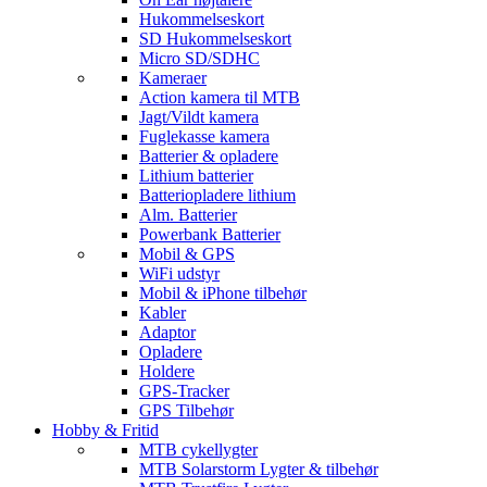
Hukommelseskort
SD Hukommelseskort
Micro SD/SDHC
Kameraer
Action kamera til MTB
Jagt/Vildt kamera
Fuglekasse kamera
Batterier & opladere
Lithium batterier
Batteriopladere lithium
Alm. Batterier
Powerbank Batterier
Mobil & GPS
WiFi udstyr
Mobil & iPhone tilbehør
Kabler
Adaptor
Opladere
Holdere
GPS-Tracker
GPS Tilbehør
Hobby & Fritid
MTB cykellygter
MTB Solarstorm Lygter & tilbehør