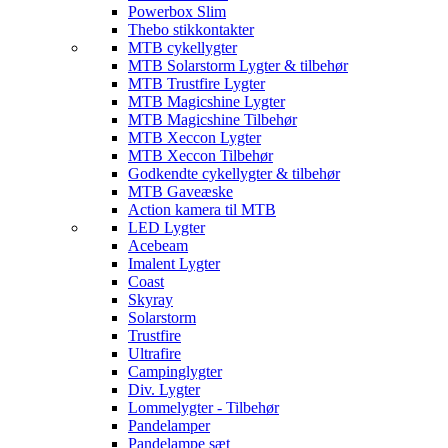
Powerbox Slim
Thebo stikkontakter
MTB cykellygter
MTB Solarstorm Lygter & tilbehør
MTB Trustfire Lygter
MTB Magicshine Lygter
MTB Magicshine Tilbehør
MTB Xeccon Lygter
MTB Xeccon Tilbehør
Godkendte cykellygter & tilbehør
MTB Gaveæske
Action kamera til MTB
LED Lygter
Acebeam
Imalent Lygter
Coast
Skyray
Solarstorm
Trustfire
Ultrafire
Campinglygter
Div. Lygter
Lommelygter - Tilbehør
Pandelamper
Pandelampe sæt