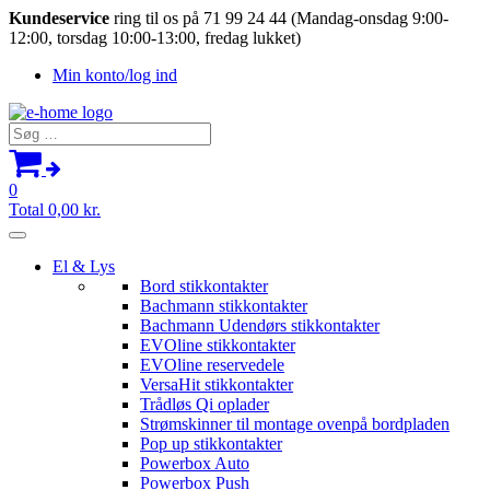
Kundeservice
ring til os på 71 99 24 44 (Mandag-onsdag 9:00-
12:00, torsdag 10:00-13:00, fredag lukket)
Min konto/log ind
Søg
efter:
0
Total
0,00
kr.
El & Lys
Bord stikkontakter
Bachmann stikkontakter
Bachmann Udendørs stikkontakter
EVOline stikkontakter
EVOline reservedele
VersaHit stikkontakter
Trådløs Qi oplader
Strømskinner til montage ovenpå bordpladen
Pop up stikkontakter
Powerbox Auto
Powerbox Push