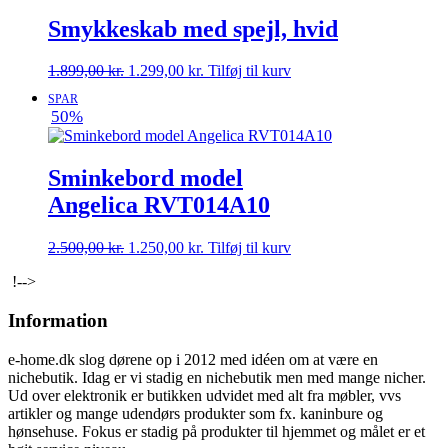
Smykkeskab med spejl, hvid
Den
Den
1.899,00
kr.
1.299,00
kr.
Tilføj til kurv
oprindelige
aktuelle
SPAR
pris
pris
50%
var:
er:
1.899,00 kr..
1.299,00 kr..
Sminkebord model
Angelica RVT014A10
Den
Den
2.500,00
kr.
1.250,00
kr.
Tilføj til kurv
oprindelige
aktuelle
!-->
pris
pris
var:
er:
Information
2.500,00 kr..
1.250,00 kr..
e-home.dk slog dørene op i 2012 med idéen om at være en
nichebutik. Idag er vi stadig en nichebutik men med mange nicher.
Ud over elektronik er butikken udvidet med alt fra møbler, vvs
artikler og mange udendørs produkter som fx. kaninbure og
hønsehuse. Fokus er stadig på produkter til hjemmet og målet er et