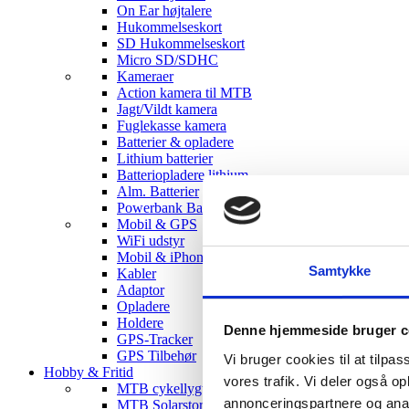
On Ear højtalere
Hukommelseskort
SD Hukommelseskort
Micro SD/SDHC
Kameraer
Action kamera til MTB
Jagt/Vildt kamera
Fuglekasse kamera
Batterier & opladere
Lithium batterier
Batteriopladere lithium
Alm. Batterier
Powerbank Batterier
Mobil & GPS
WiFi udstyr
Mobil & iPhone tilbehør
Samtykke
Kabler
Adaptor
Opladere
Holdere
Denne hjemmeside bruger c
GPS-Tracker
GPS Tilbehør
Vi bruger cookies til at tilpas
Hobby & Fritid
vores trafik. Vi deler også 
MTB cykellygter
annonceringspartnere og anal
MTB Solarstorm Lygter & tilbehør