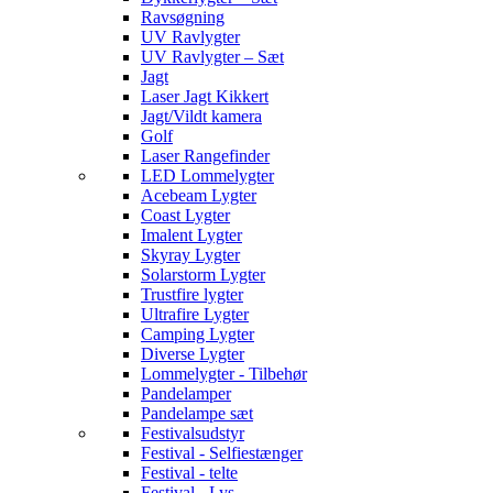
Ravsøgning
UV Ravlygter
UV Ravlygter – Sæt
Jagt
Laser Jagt Kikkert
Jagt/Vildt kamera
Golf
Laser Rangefinder
LED Lommelygter
Acebeam Lygter
Coast Lygter
Imalent Lygter
Skyray Lygter
Solarstorm Lygter
Trustfire lygter
Ultrafire Lygter
Camping Lygter
Diverse Lygter
Lommelygter - Tilbehør
Pandelamper
Pandelampe sæt
Festivalsudstyr
Festival - Selfiestænger
Festival - telte
Festival - Lys