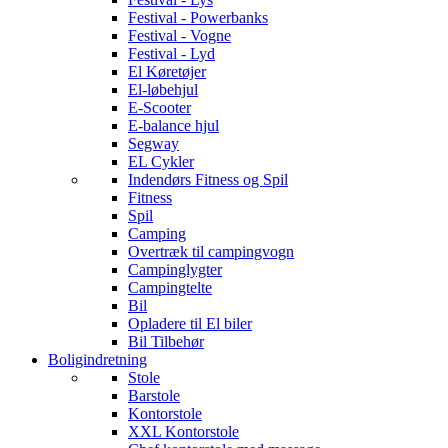
Festival - Powerbanks
Festival - Vogne
Festival - Lyd
El Køretøjer
El-løbehjul
E-Scooter
E-balance hjul
Segway
EL Cykler
Indendørs Fitness og Spil
Fitness
Spil
Camping
Overtræk til campingvogn
Campinglygter
Campingtelte
Bil
Opladere til El biler
Bil Tilbehør
Boligindretning
Stole
Barstole
Kontorstole
XXL Kontorstole