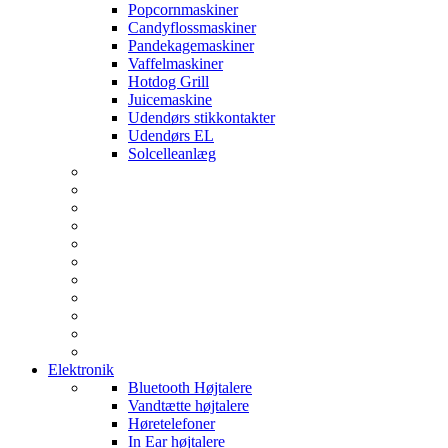
Popcornmaskiner
Candyflossmaskiner
Pandekagemaskiner
Vaffelmaskiner
Hotdog Grill
Juicemaskine
Udendørs stikkontakter
Udendørs EL
Solcelleanlæg
Elektronik
Bluetooth Højtalere
Vandtætte højtalere
Høretelefoner
In Ear højtalere