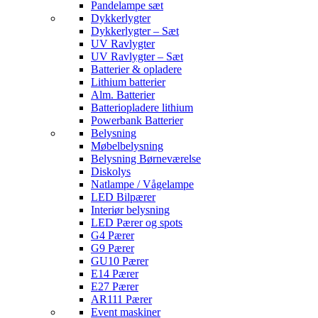
Pandelampe sæt
Dykkerlygter
Dykkerlygter – Sæt
UV Ravlygter
UV Ravlygter – Sæt
Batterier & opladere
Lithium batterier
Alm. Batterier
Batteriopladere lithium
Powerbank Batterier
Belysning
Møbelbelysning
Belysning Børneværelse
Diskolys
Natlampe / Vågelampe
LED Bilpærer
Interiør belysning
LED Pærer og spots
G4 Pærer
G9 Pærer
GU10 Pærer
E14 Pærer
E27 Pærer
AR111 Pærer
Event maskiner