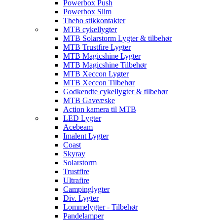
Powerbox Push
Powerbox Slim
Thebo stikkontakter
MTB cykellygter
MTB Solarstorm Lygter & tilbehør
MTB Trustfire Lygter
MTB Magicshine Lygter
MTB Magicshine Tilbehør
MTB Xeccon Lygter
MTB Xeccon Tilbehør
Godkendte cykellygter & tilbehør
MTB Gaveæske
Action kamera til MTB
LED Lygter
Acebeam
Imalent Lygter
Coast
Skyray
Solarstorm
Trustfire
Ultrafire
Campinglygter
Div. Lygter
Lommelygter - Tilbehør
Pandelamper