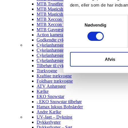
MTB Trustfire Lygter
dem, eller som de har indsaml
MTB Magicshine Lygter
MTB Magicshine Tilbehør
Samtykkevalg
MTB Xeccon Lygter
MTB Xeccon Tilbehør
Nødvendig
MTB Gaveæske
Action kamera til MTB
Godkendte cykellygter & tilbehør
Cykelanhængere
Cykelanhænger til Børn
Cykelanhænger til hunde
Afvis
Cykelanhænger Cargo
Tilbehør til cykelanhængere
Trækvogne
Kraftige trækvogne
Foldbare trækvogne
ATV Anhænger
Kælke
EKO Snowstar
- EKO Snowstar tilbehør
Hamax luksus Bobslæder
Andre Kælke
UV-Jagt – Dykning
Dykkerlygter
Dykkerlygter – Sæt