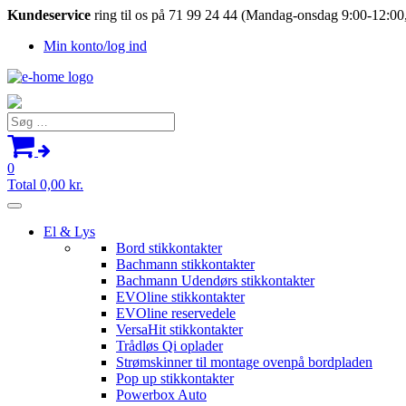
Kundeservice
ring til os på 71 99 24 44 (Mandag-onsdag 9:00-12:00,
Min konto/log ind
Søg
efter:
0
Total
0,00
kr.
El & Lys
Bord stikkontakter
Bachmann stikkontakter
Bachmann Udendørs stikkontakter
EVOline stikkontakter
EVOline reservedele
VersaHit stikkontakter
Trådløs Qi oplader
Strømskinner til montage ovenpå bordpladen
Pop up stikkontakter
Powerbox Auto