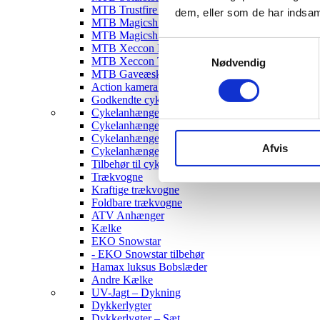
MTB Trustfire Lygter
dem, eller som de har indsaml
MTB Magicshine Lygter
MTB Magicshine Tilbehør
Samtykkevalg
MTB Xeccon Lygter
MTB Xeccon Tilbehør
Nødvendig
MTB Gaveæske
Action kamera til MTB
Godkendte cykellygter & tilbehør
Cykelanhængere
Cykelanhænger til Børn
Cykelanhænger til hunde
Afvis
Cykelanhænger Cargo
Tilbehør til cykelanhængere
Trækvogne
Kraftige trækvogne
Foldbare trækvogne
ATV Anhænger
Kælke
EKO Snowstar
- EKO Snowstar tilbehør
Hamax luksus Bobslæder
Andre Kælke
UV-Jagt – Dykning
Dykkerlygter
Dykkerlygter – Sæt