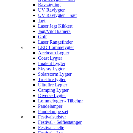
Ravsøgning
UV Ravlygter
UV Ravlygter – Sæt
Jagt
Laser Jagt Kikkert
Jagt/Vildt kamera
Golf
Laser Rangefinder
LED Lommelygter
Acebeam Lygter
Coast Lygter
Imalent Lygter
Skyray Lygter
Solarstorm Lygter
Trustfire lygter
Ultrafire Lygter
Camping Lygter
Diverse Lygter
Lommelygter - Tilbehør
Pandelamper
Pandelampe sæt
Festivalsudstyr
Festival - Selfiestænger
Festival - telte
Festival - Lys