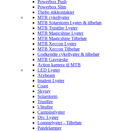
Powerbox Push
Powerbox Slim
Thebo stikkontakter
MTB cykellygter
MTB Solarstorm Lygter & tilbehør
MTB Trustfire Lygter
MTB Magicshine Lygter
MTB Magicshine Tilbehør
MTB Xeccon Lygter
MTB Xeccon Tilbehør
Godkendte cykellygter & tilbehør
MTB Gaveæske
Action kamera til MTB
LED Lygter
Acebeam
Imalent Lygter
Coast
Skyray
Solarstorm
Trustfire
Ultrafire
Campinglygter
Div. Lygter
Lommelygter - Tilbehør
Pandelamper