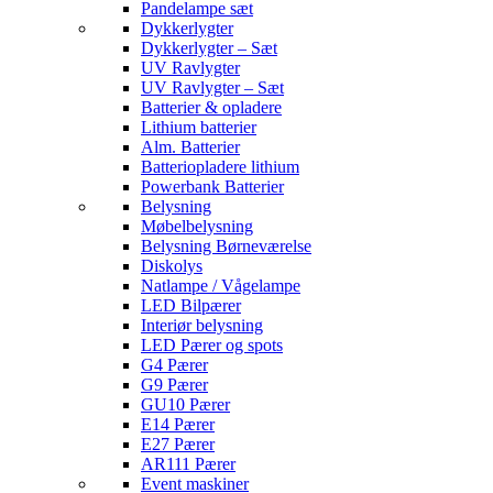
Pandelampe sæt
Dykkerlygter
Dykkerlygter – Sæt
UV Ravlygter
UV Ravlygter – Sæt
Batterier & opladere
Lithium batterier
Alm. Batterier
Batteriopladere lithium
Powerbank Batterier
Belysning
Møbelbelysning
Belysning Børneværelse
Diskolys
Natlampe / Vågelampe
LED Bilpærer
Interiør belysning
LED Pærer og spots
G4 Pærer
G9 Pærer
GU10 Pærer
E14 Pærer
E27 Pærer
AR111 Pærer
Event maskiner