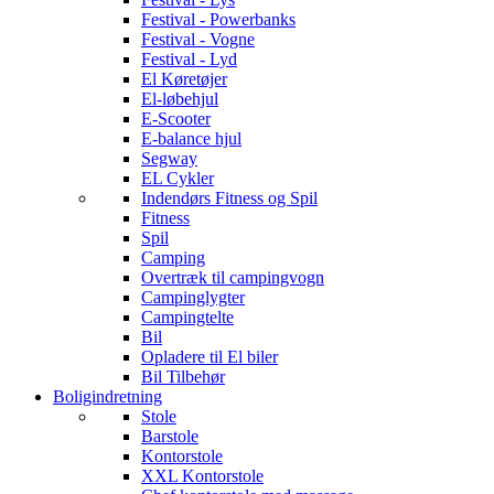
Festival - Powerbanks
Festival - Vogne
Festival - Lyd
El Køretøjer
El-løbehjul
E-Scooter
E-balance hjul
Segway
EL Cykler
Indendørs Fitness og Spil
Fitness
Spil
Camping
Overtræk til campingvogn
Campinglygter
Campingtelte
Bil
Opladere til El biler
Bil Tilbehør
Boligindretning
Stole
Barstole
Kontorstole
XXL Kontorstole