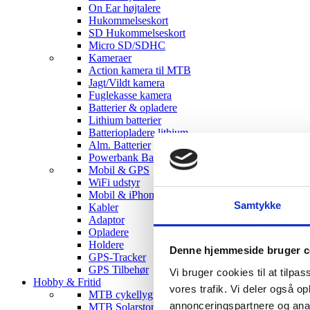
On Ear højtalere
Hukommelseskort
SD Hukommelseskort
Micro SD/SDHC
Kameraer
Action kamera til MTB
Jagt/Vildt kamera
Fuglekasse kamera
Batterier & opladere
Lithium batterier
Batteriopladere lithium
Alm. Batterier
Powerbank Batterier
Mobil & GPS
WiFi udstyr
Mobil & iPhone tilbehør
Samtykke
Kabler
Adaptor
Opladere
Holdere
Denne hjemmeside bruger c
GPS-Tracker
GPS Tilbehør
Vi bruger cookies til at tilpas
Hobby & Fritid
vores trafik. Vi deler også 
MTB cykellygter
annonceringspartnere og anal
MTB Solarstorm Lygter & tilbehør