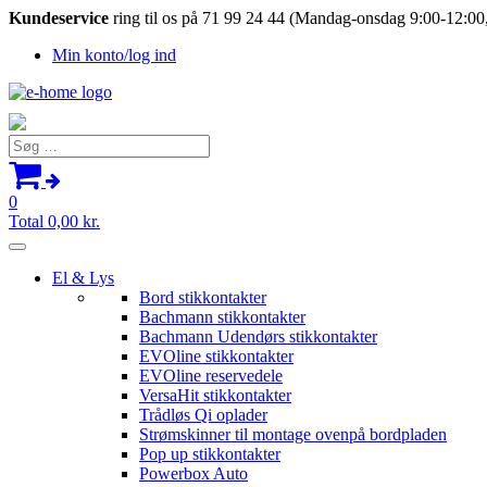
Kundeservice
ring til os på 71 99 24 44 (Mandag-onsdag 9:00-12:00,
Min konto/log ind
Søg
efter:
0
Total
0,00
kr.
El & Lys
Bord stikkontakter
Bachmann stikkontakter
Bachmann Udendørs stikkontakter
EVOline stikkontakter
EVOline reservedele
VersaHit stikkontakter
Trådløs Qi oplader
Strømskinner til montage ovenpå bordpladen
Pop up stikkontakter
Powerbox Auto