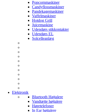
Popcornmaskiner
Candyflossmaskiner
Pandekagemaskiner
Vaffelmaskiner
Hotdog Grill
Juicemaskine
Udendørs stikkontakter
Udendørs EL
Solcelleanlæg
Elektronik
Bluetooth Højtalere
Vandtætte højtalere
Høretelefoner
In Ear højtalere