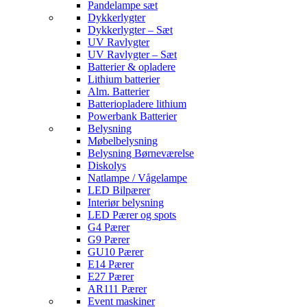
Pandelampe sæt
Dykkerlygter
Dykkerlygter – Sæt
UV Ravlygter
UV Ravlygter – Sæt
Batterier & opladere
Lithium batterier
Alm. Batterier
Batteriopladere lithium
Powerbank Batterier
Belysning
Møbelbelysning
Belysning Børneværelse
Diskolys
Natlampe / Vågelampe
LED Bilpærer
Interiør belysning
LED Pærer og spots
G4 Pærer
G9 Pærer
GU10 Pærer
E14 Pærer
E27 Pærer
AR111 Pærer
Event maskiner