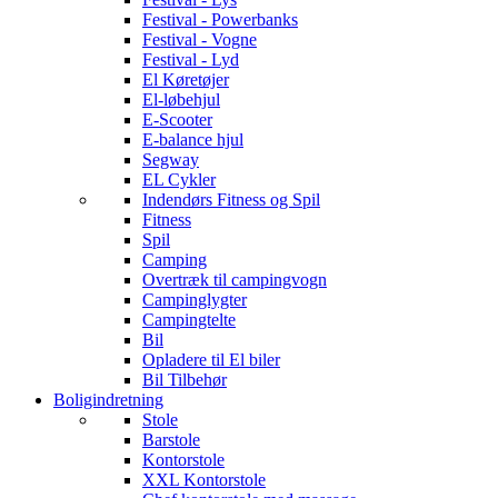
Festival - Powerbanks
Festival - Vogne
Festival - Lyd
El Køretøjer
El-løbehjul
E-Scooter
E-balance hjul
Segway
EL Cykler
Indendørs Fitness og Spil
Fitness
Spil
Camping
Overtræk til campingvogn
Campinglygter
Campingtelte
Bil
Opladere til El biler
Bil Tilbehør
Boligindretning
Stole
Barstole
Kontorstole
XXL Kontorstole