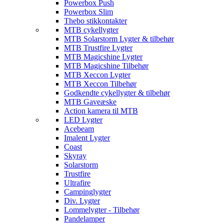
Powerbox Push
Powerbox Slim
Thebo stikkontakter
MTB cykellygter
MTB Solarstorm Lygter & tilbehør
MTB Trustfire Lygter
MTB Magicshine Lygter
MTB Magicshine Tilbehør
MTB Xeccon Lygter
MTB Xeccon Tilbehør
Godkendte cykellygter & tilbehør
MTB Gaveæske
Action kamera til MTB
LED Lygter
Acebeam
Imalent Lygter
Coast
Skyray
Solarstorm
Trustfire
Ultrafire
Campinglygter
Div. Lygter
Lommelygter - Tilbehør
Pandelamper