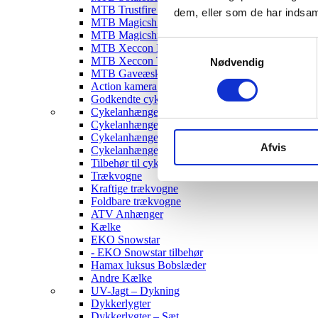
MTB Trustfire Lygter
dem, eller som de har indsaml
MTB Magicshine Lygter
MTB Magicshine Tilbehør
Samtykkevalg
MTB Xeccon Lygter
MTB Xeccon Tilbehør
Nødvendig
MTB Gaveæske
Action kamera til MTB
Godkendte cykellygter & tilbehør
Cykelanhængere
Cykelanhænger til Børn
Cykelanhænger til hunde
Afvis
Cykelanhænger Cargo
Tilbehør til cykelanhængere
Trækvogne
Kraftige trækvogne
Foldbare trækvogne
ATV Anhænger
Kælke
EKO Snowstar
- EKO Snowstar tilbehør
Hamax luksus Bobslæder
Andre Kælke
UV-Jagt – Dykning
Dykkerlygter
Dykkerlygter – Sæt