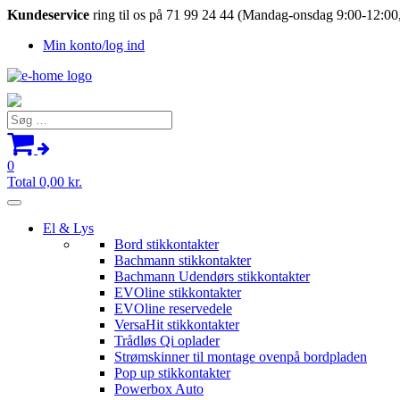
Kundeservice
ring til os på 71 99 24 44 (Mandag-onsdag 9:00-12:00,
Min konto/log ind
Søg
efter:
0
Total
0,00
kr.
El & Lys
Bord stikkontakter
Bachmann stikkontakter
Bachmann Udendørs stikkontakter
EVOline stikkontakter
EVOline reservedele
VersaHit stikkontakter
Trådløs Qi oplader
Strømskinner til montage ovenpå bordpladen
Pop up stikkontakter
Powerbox Auto