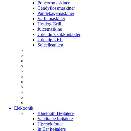
Popcornmaskiner
Candyflossmaskiner
Pandekagemaskiner
Vaffelmaskiner
Hotdog Grill
Juicemaskine
Udendørs stikkontakter
Udendørs EL
Solcelleanlæg
Elektronik
Bluetooth Højtalere
Vandtætte højtalere
Høretelefoner
In Ear højtalere