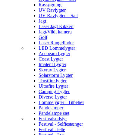
Ravsøgning
UV Ravlygter
UV Ravlygter – Sæt
Jagt
Laser Jagt Kikkert
Jagt/Vildt kamera
Golf
Laser Rangefinder
LED Lommelygter
Acebeam Lygter
Coast Lygter
Imalent Lygter
Skyray Lygter
Solarstorm Lygter
Trustfire lygter
Ultrafire Lygter
Camping Lygter
Diverse Lygter
Lommelygter - Tilbehør
Pandelamper
Pandelampe sæt
Festivalsudstyr
Festival - Selfiestænger
Festival - telte
Festival - Lys