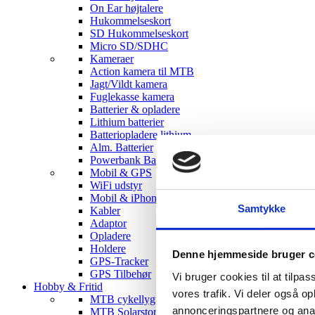
On Ear højtalere
Hukommelseskort
SD Hukommelseskort
Micro SD/SDHC
Kameraer
Action kamera til MTB
Jagt/Vildt kamera
Fuglekasse kamera
Batterier & opladere
Lithium batterier
Batteriopladere lithium
Alm. Batterier
Powerbank Batterier
Mobil & GPS
WiFi udstyr
Mobil & iPhone tilbehør
Samtykke
Kabler
Adaptor
Opladere
Holdere
Denne hjemmeside bruger c
GPS-Tracker
GPS Tilbehør
Vi bruger cookies til at tilpas
Hobby & Fritid
vores trafik. Vi deler også 
MTB cykellygter
annonceringspartnere og anal
MTB Solarstorm Lygter & tilbehør