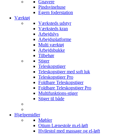
Gnavere
Pindsvinehuse
Egern foderstation
Værktøj
Værksteds udstyr
Værksteds kran
Arbejdslys
Arbejdsplatforme
Multi værktøj
Arbejdsbukke
Tilbehør
Stiger
Teleskopstiger
Teleskopstiger med soft luk
Teleskopstiger Pro
Foldbare Teleskopstiger
Foldbare Teleskopstiger Pro
Multifunktions-stiger
Stiger til både
Hjælpemidler
Møbler
Otium Lænestole m.el-løft
Hvilestol med massage og el-løft