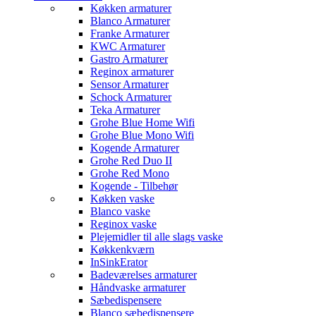
Køkken armaturer
Blanco Armaturer
Franke Armaturer
KWC Armaturer
Gastro Armaturer
Reginox armaturer
Sensor Armaturer
Schock Armaturer
Teka Armaturer
Grohe Blue Home Wifi
Grohe Blue Mono Wifi
Kogende Armaturer
Grohe Red Duo II
Grohe Red Mono
Kogende - Tilbehør
Køkken vaske
Blanco vaske
Reginox vaske
Plejemidler til alle slags vaske
Køkkenkværn
InSinkErator
Badeværelses armaturer
Håndvaske armaturer
Sæbedispensere
Blanco sæbedispensere