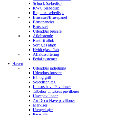
Schock Sæbedisp.
KWC Sæbedisp.
Reginox sæbedisp.
Brusesæt/Brusepanel
Brusepaneler
Brusesæt
Udendørs brusere
Afløbsrende
Rustfrit afløb
Sort glas afløb
Hvidt glas afløb
Affaldssortering
Pedal systemer
Haven
Udendørs indretning
Udendørs brusere
Bål og grill
Solcelleanlæg
Luksus have Pavilloner
Tilbehør til luksus pavilloner
Havepavilloner
Art Deco Have pavilloner
Markiser
Hængekøjer
Parasoller