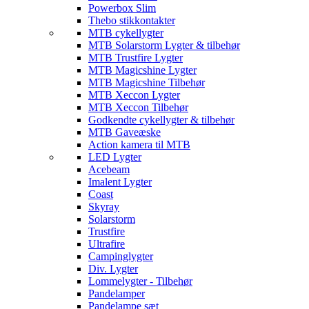
Powerbox Slim
Thebo stikkontakter
MTB cykellygter
MTB Solarstorm Lygter & tilbehør
MTB Trustfire Lygter
MTB Magicshine Lygter
MTB Magicshine Tilbehør
MTB Xeccon Lygter
MTB Xeccon Tilbehør
Godkendte cykellygter & tilbehør
MTB Gaveæske
Action kamera til MTB
LED Lygter
Acebeam
Imalent Lygter
Coast
Skyray
Solarstorm
Trustfire
Ultrafire
Campinglygter
Div. Lygter
Lommelygter - Tilbehør
Pandelamper
Pandelampe sæt