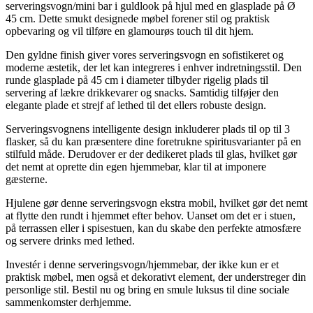
serveringsvogn/mini bar i guldlook på hjul med en glasplade på Ø
45 cm. Dette smukt designede møbel forener stil og praktisk
opbevaring og vil tilføre en glamourøs touch til dit hjem.
Den gyldne finish giver vores serveringsvogn en sofistikeret og
moderne æstetik, der let kan integreres i enhver indretningsstil. Den
runde glasplade på 45 cm i diameter tilbyder rigelig plads til
servering af lækre drikkevarer og snacks. Samtidig tilføjer den
elegante plade et strejf af lethed til det ellers robuste design.
Serveringsvognens intelligente design inkluderer plads til op til 3
flasker, så du kan præsentere dine foretrukne spiritusvarianter på en
stilfuld måde. Derudover er der dedikeret plads til glas, hvilket gør
det nemt at oprette din egen hjemmebar, klar til at imponere
gæsterne.
Hjulene gør denne serveringsvogn ekstra mobil, hvilket gør det nemt
at flytte den rundt i hjemmet efter behov. Uanset om det er i stuen,
på terrassen eller i spisestuen, kan du skabe den perfekte atmosfære
og servere drinks med lethed.
Investér i denne serveringsvogn/hjemmebar, der ikke kun er et
praktisk møbel, men også et dekorativt element, der understreger din
personlige stil. Bestil nu og bring en smule luksus til dine sociale
sammenkomster derhjemme.