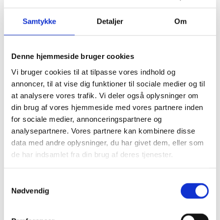
Siddegrupper
Hjørnesofaer
Samtykke
Detaljer
Om
Havebord med stole
Hyndeboks
Havebar
Luksus Loveboats
Denne hjemmeside bruger cookies
Liggestole
Plejemidler til polyrattan møbler
Vi bruger cookies til at tilpasse vores indhold og
Tyske Strandkurve
annoncer, til at vise dig funktioner til sociale medier og til
Model Anholt
at analysere vores trafik. Vi deler også oplysninger om
Model Anholt & Lübeck cover
Model Sylt
din brug af vores hjemmeside med vores partnere inden
Model Sylt & Lübeck XL cover
for sociale medier, annonceringspartnere og
Tilbehør til Strandkurve Anholt & Sylt
analysepartnere. Vores partnere kan kombinere disse
Model Fur
Model Rømø
data med andre oplysninger, du har givet dem, eller som
Model Lübeck (Luksus)
de har indsamlet fra din brug af deres tjenester.
Strandkurv cover I flere størrelser
Udendørs EL
Udendørs stikkontakter
Samtykkevalg
Solcelleanlæg
Nødvendig
Børn
Børnemøbler
Sminkeborde til børn