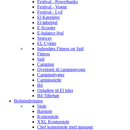
Festival - Powerbanks
Festival - Vogne
Festival - Lyd
El Køretøjer
El-løbehjul
E-Scooter
E-balance hjul
Segway
EL Cykler
Indendørs Fitness og Spil
Fitness
Spil
Camping
Overtræk til campingvogn
Campinglygter
Campingtelte
Bil
Opladere til El biler
Bil Tilbehør
Boligindretning
Stole
Barstole
Kontorstole
XXL Kontorstole
Chef kontorstole med massage