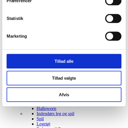
Opbevaring
Præferencer
Borde & stole
Sofaer & lænestole
Belysning Børn
Statistik
Belysning Børneværelse
Diskolys
Natlampe / Vågelampe
Marketing
Kælke
- EKO Snowstar
- EKO Snowstar tilbehør
Hamax luksus Bobslæder
Andre Kælke
Tillad alle
Udendørs leg og spil
Leg
Sport
Trampoliner
Tillad valgte
Gynger
Hoppeborge
Legehuse
Afvis
Sandkasser
Gokart og el-biler
Halloween
Indendørs leg og spil
Spil
Legetøj