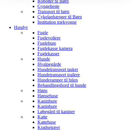
Robotter til Børn
Gyngeheste
Transport til børn
Cykelanhænger til Børn
Institution trækvogne
Husdyr
Fugle
Fuglevoliere
Fuglebure
Fuglekasse kamera
Fuglekasser
Hunde
Hvalpegårde
Hundetransport tasker
Hundetransport trailere
Hunderamper til bilen
Behandlingsbord til hunde
Høns
Hønsehuse
Kaninbure
Kaninbure
Løbegård til kaniner
Katte
Kattehuse
Kradsetræer