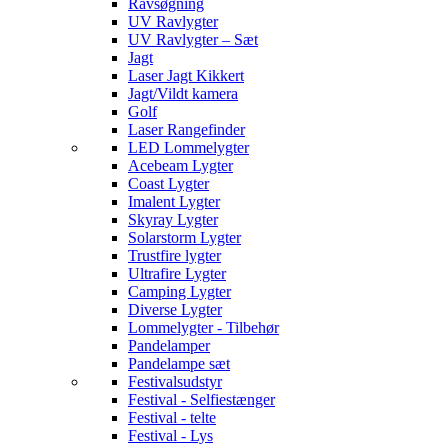
Ravsøgning
UV Ravlygter
UV Ravlygter – Sæt
Jagt
Laser Jagt Kikkert
Jagt/Vildt kamera
Golf
Laser Rangefinder
LED Lommelygter
Acebeam Lygter
Coast Lygter
Imalent Lygter
Skyray Lygter
Solarstorm Lygter
Trustfire lygter
Ultrafire Lygter
Camping Lygter
Diverse Lygter
Lommelygter - Tilbehør
Pandelamper
Pandelampe sæt
Festivalsudstyr
Festival - Selfiestænger
Festival - telte
Festival - Lys