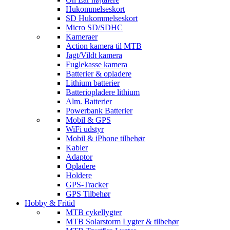
Hukommelseskort
SD Hukommelseskort
Micro SD/SDHC
Kameraer
Action kamera til MTB
Jagt/Vildt kamera
Fuglekasse kamera
Batterier & opladere
Lithium batterier
Batteriopladere lithium
Alm. Batterier
Powerbank Batterier
Mobil & GPS
WiFi udstyr
Mobil & iPhone tilbehør
Kabler
Adaptor
Opladere
Holdere
GPS-Tracker
GPS Tilbehør
Hobby & Fritid
MTB cykellygter
MTB Solarstorm Lygter & tilbehør