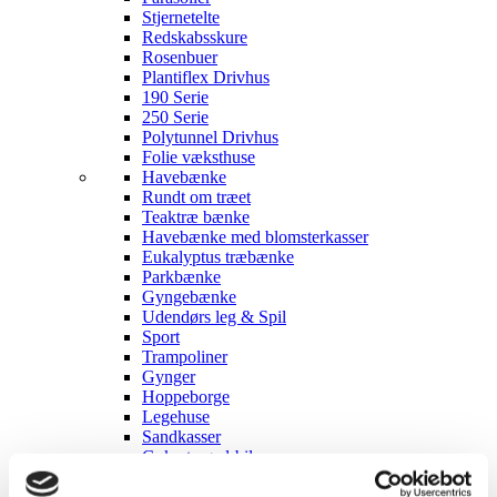
Stjernetelte
Redskabsskure
Rosenbuer
Plantiflex Drivhus
190 Serie
250 Serie
Polytunnel Drivhus
Folie væksthuse
Havebænke
Rundt om træet
Teaktræ bænke
Havebænke med blomsterkasser
Eukalyptus træbænke
Parkbænke
Gyngebænke
Udendørs leg & Spil
Sport
Trampoliner
Gynger
Hoppeborge
Legehuse
Sandkasser
Gokart og el-biler
Havemøbler
Loungemøbler