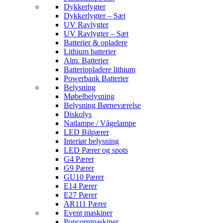
Dykkerlygter
Dykkerlygter – Sæt
UV Ravlygter
UV Ravlygter – Sæt
Batterier & opladere
Lithium batterier
Alm. Batterier
Batteriopladere lithium
Powerbank Batterier
Belysning
Møbelbelysning
Belysning Børneværelse
Diskolys
Natlampe / Vågelampe
LED Bilpærer
Interiør belysning
LED Pærer og spots
G4 Pærer
G9 Pærer
GU10 Pærer
E14 Pærer
E27 Pærer
AR111 Pærer
Event maskiner
Popcornmaskiner