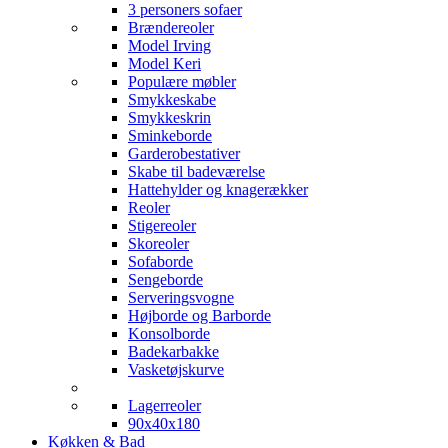
3 personers sofaer
Brændereoler
Model Irving
Model Keri
Populære møbler
Smykkeskabe
Smykkeskrin
Sminkeborde
Garderobestativer
Skabe til badeværelse
Hattehylder og knagerækker
Reoler
Stigereoler
Skoreoler
Sofaborde
Sengeborde
Serveringsvogne
Højborde og Barborde
Konsolborde
Badekarbakke
Vasketøjskurve
Lagerreoler
90x40x180
Køkken & Bad