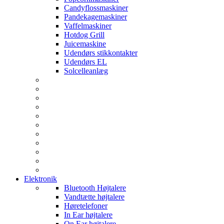
Candyflossmaskiner
Pandekagemaskiner
Vaffelmaskiner
Hotdog Grill
Juicemaskine
Udendørs stikkontakter
Udendørs EL
Solcelleanlæg
Elektronik
Bluetooth Højtalere
Vandtætte højtalere
Høretelefoner
In Ear højtalere
On Ear højtalere