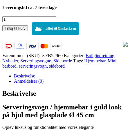
Leveringstid ca. 7 hverdage
Serveringsvogn
i
Tilføj til kurv
guld
Tilføj til Ønskeskyen
look
på
hjul
med
glasplade
Varenummer (SKU):
e-FB52960
Kategorier:
Boligindretning
,
Ø
Nyheder
,
Serveringsvogne
,
Sideborde
Tags:
Hjemmebar
,
Mini
45
barbord
,
serveringsvogn
,
sidebord
cm
antal
Beskrivelse
Anmeldelser (0)
Beskrivelse
Serveringsvogn / hjemmebar i guld look
på hjul med glasplade Ø 45 cm
Oplev luksus og funktionalitet med vores elegante