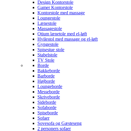
Design Kontorstole
Gamer Kontorstole
Kontorstole med massage
Loungestole
Lænestole
Massagestole
Otium lænetole med el-løft
Hvilestol med massage og el-løft
Gyngestole
Spisestue stole
Stabelstole
TV Stole
Borde
Bakkeborde
Barborde
Højborde
Loungeborde
Messeborde
Skriveborde
Sideborde
Sofaborde
Spiseborde
Sofaer
Sovesofa og Gæsteseng
2 personers sofaer