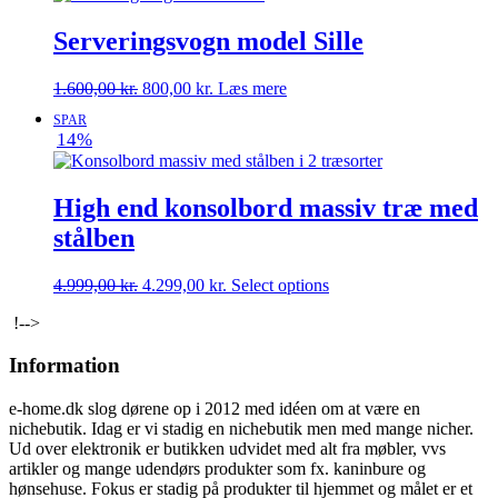
2.799,00 kr..
2.399,00 kr..
Serveringsvogn model Sille
Den
Den
1.600,00
kr.
800,00
kr.
Læs mere
oprindelige
aktuelle
SPAR
pris
pris
14%
var:
er:
1.600,00 kr..
800,00 kr..
High end konsolbord massiv træ med
stålben
Den
Den
4.999,00
kr.
4.299,00
kr.
Select options
oprindelige
aktuelle
!-->
pris
pris
var:
er:
Information
4.999,00 kr..
4.299,00 kr..
e-home.dk slog dørene op i 2012 med idéen om at være en
nichebutik. Idag er vi stadig en nichebutik men med mange nicher.
Ud over elektronik er butikken udvidet med alt fra møbler, vvs
artikler og mange udendørs produkter som fx. kaninbure og
hønsehuse. Fokus er stadig på produkter til hjemmet og målet er et