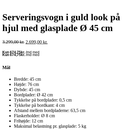
Serveringsvogn i guld look på
hjul med glasplade Ø 45 cm
Den
Den
3.299,00
kr.
2.699,00
kr.
oprindelige
aktuelle
pris
pris
var:
er:
3.299,00 kr..
2.699,00 kr..
Mål
Bredde: 45 cm
Højde: 76 cm
Dybde: 45 cm
Bordplader: Ø 42 cm
Tykkelse på bordplader: 0,5 cm
Tykkelse på bordkant: 4 cm
Afstand mellem bordpladerne: 63,5 cm
Flaskerholder: Ø 8 cm
Frihøjde: 12 cm
Maksimal belastning pr. glasplade: 5 kg