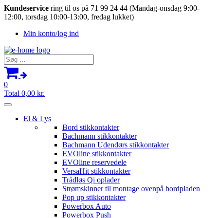
Kundeservice
ring til os på 71 99 24 44 (Mandag-onsdag 9:00-
12:00, torsdag 10:00-13:00, fredag lukket)
Min konto/log ind
Søg
efter:
0
Total
0,00
kr.
El & Lys
Bord stikkontakter
Bachmann stikkontakter
Bachmann Udendørs stikkontakter
EVOline stikkontakter
EVOline reservedele
VersaHit stikkontakter
Trådløs Qi oplader
Strømskinner til montage ovenpå bordpladen
Pop up stikkontakter
Powerbox Auto
Powerbox Push