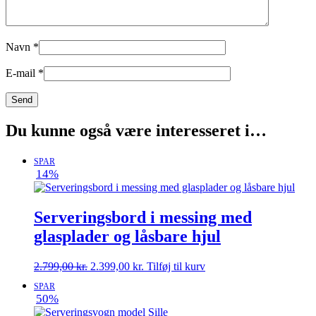
Navn
*
E-mail
*
Du kunne også være interesseret i…
SPAR
14%
Serveringsbord i messing med
glasplader og låsbare hjul
Den
Den
2.799,00
kr.
2.399,00
kr.
Tilføj til kurv
oprindelige
aktuelle
SPAR
pris
pris
50%
var:
er: