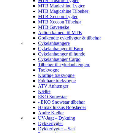
MTB Trustfire Lygter
MTB Magicshine Lygter
MTB Magicshine Tilbehør
MTB Xeccon Lygter
MTB Xeccon Tilbehør
MTB Gaveæske
Action kamera til MTB
Godkendte cykellygter & tilbehør
Cykelanhængere
Cykelanhænger til Børn
Cykelanhænger til hunde
Cykelanhænger Cargo
Tilbehør til cykelanhængere
Trækvogne
Kraftige trækvogne
Foldbare trækvogne
ATV Anhænger
Kælke
EKO Snowstar
- EKO Snowstar tilbehør
Hamax luksus Bobslæder
Andre Kælke
UV-Jagt – Dykning
Dykkerlygter
Dykkerlygter – Sæt