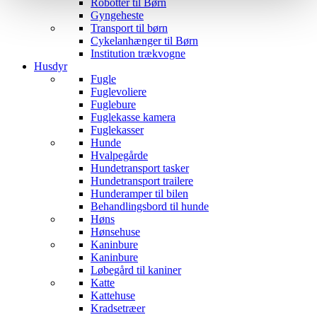
Robotter til Børn
Gyngeheste
Transport til børn
Cykelanhænger til Børn
Institution trækvogne
Husdyr
Fugle
Fuglevoliere
Fuglebure
Fuglekasse kamera
Fuglekasser
Hunde
Hvalpegårde
Hundetransport tasker
Hundetransport trailere
Hunderamper til bilen
Behandlingsbord til hunde
Høns
Hønsehuse
Kaninbure
Kaninbure
Løbegård til kaniner
Katte
Kattehuse
Kradsetræer