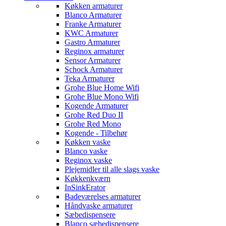
Køkken armaturer
Blanco Armaturer
Franke Armaturer
KWC Armaturer
Gastro Armaturer
Reginox armaturer
Sensor Armaturer
Schock Armaturer
Teka Armaturer
Grohe Blue Home Wifi
Grohe Blue Mono Wifi
Kogende Armaturer
Grohe Red Duo II
Grohe Red Mono
Kogende - Tilbehør
Køkken vaske
Blanco vaske
Reginox vaske
Plejemidler til alle slags vaske
Køkkenkværn
InSinkErator
Badeværelses armaturer
Håndvaske armaturer
Sæbedispensere
Blanco sæbedispensere