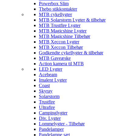
Powerbox Slim
Thebo stikkontakter
MTB cykellygter
MTB Solarstorm Lygter & tilbehør
MTB Trustfire Lygter
MTB Magicshine Lygter
MTB Magicshine Tilbehør
MTB Xeccon Lygter
MTB Xeccon Tilbehør
Godkendte cykellygter & tilbehør
MTB Gaveæske
Action kamera til MTB
LED Lygter
Acebeam
Imalent Lygter
Coast
Skyray
Solarstorm
Trustfire
Ultrafire
Campinglygter
Div. Lygter
Lommelygter - Tilbehør
Pandelamper
Pandelampe sæt