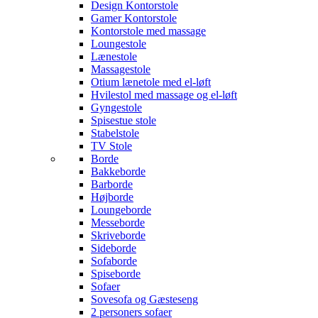
Design Kontorstole
Gamer Kontorstole
Kontorstole med massage
Loungestole
Lænestole
Massagestole
Otium lænetole med el-løft
Hvilestol med massage og el-løft
Gyngestole
Spisestue stole
Stabelstole
TV Stole
Borde
Bakkeborde
Barborde
Højborde
Loungeborde
Messeborde
Skriveborde
Sideborde
Sofaborde
Spiseborde
Sofaer
Sovesofa og Gæsteseng
2 personers sofaer