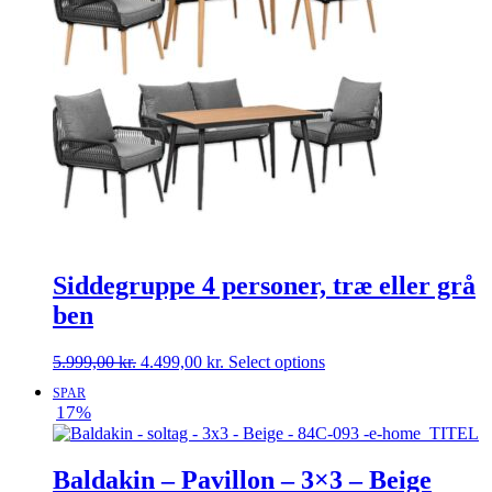
Siddegruppe 4 personer, træ eller grå
ben
Den
Den
5.999,00
kr.
4.499,00
kr.
Select options
oprindelige
aktuelle
SPAR
pris
pris
17%
var:
er:
5.999,00 kr..
4.499,00 kr..
Baldakin – Pavillon – 3×3 – Beige