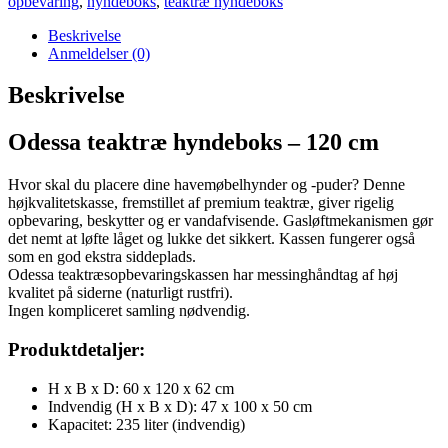
opbevaring
,
hyndeboks
,
teaktræ hyndeboks
Beskrivelse
Anmeldelser (0)
Beskrivelse
Odessa teaktræ hyndeboks – 120 cm
Hvor skal du placere dine havemøbelhynder og -puder? Denne
højkvalitetskasse, fremstillet af premium teaktræ, giver rigelig
opbevaring, beskytter og er vandafvisende. Gasløftmekanismen gør
det nemt at løfte låget og lukke det sikkert. Kassen fungerer også
som en god ekstra siddeplads.
Odessa teaktræsopbevaringskassen har messinghåndtag af høj
kvalitet på siderne (naturligt rustfri).
Ingen kompliceret samling nødvendig.
Produktdetaljer:
H x B x D: 60 x 120 x 62 cm
Indvendig (H x B x D): 47 x 100 x 50 cm
Kapacitet: 235 liter (indvendig)