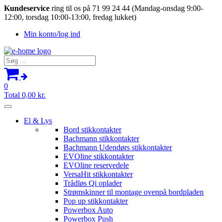
Kundeservice
ring til os på 71 99 24 44 (Mandag-onsdag 9:00-
12:00, torsdag 10:00-13:00, fredag lukket)
Min konto/log ind
Søg
efter:
0
Total
0,00
kr.
El & Lys
Bord stikkontakter
Bachmann stikkontakter
Bachmann Udendørs stikkontakter
EVOline stikkontakter
EVOline reservedele
VersaHit stikkontakter
Trådløs Qi oplader
Strømskinner til montage ovenpå bordpladen
Pop up stikkontakter
Powerbox Auto
Powerbox Push