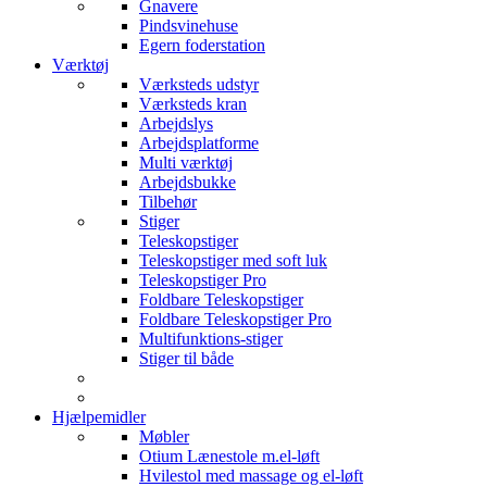
Gnavere
Pindsvinehuse
Egern foderstation
Værktøj
Værksteds udstyr
Værksteds kran
Arbejdslys
Arbejdsplatforme
Multi værktøj
Arbejdsbukke
Tilbehør
Stiger
Teleskopstiger
Teleskopstiger med soft luk
Teleskopstiger Pro
Foldbare Teleskopstiger
Foldbare Teleskopstiger Pro
Multifunktions-stiger
Stiger til både
Hjælpemidler
Møbler
Otium Lænestole m.el-løft
Hvilestol med massage og el-løft