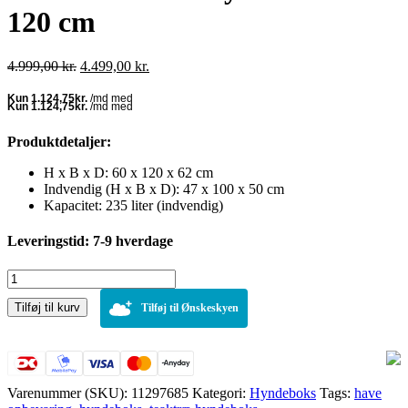
120 cm
Den
Den
4.999,00
kr.
4.499,00
kr.
oprindelige
aktuelle
pris
pris
var:
er:
4.999,00 kr..
4.499,00 kr..
Produktdetaljer:
H x B x D: 60 x 120 x 62 cm
Indvendig (H x B x D): 47 x 100 x 50 cm
Kapacitet: 235 liter (indvendig)
Leveringstid: 7-9 hverdage
Odessa
teaktræ
Tilføj til kurv
hyndeboks
Tilføj til Ønskeskyen
-
120
cm
antal
Varenummer (SKU):
11297685
Kategori:
Hyndeboks
Tags:
have