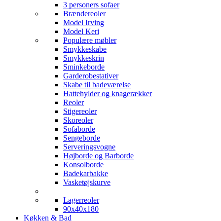
3 personers sofaer
Brændereoler
Model Irving
Model Keri
Populære møbler
Smykkeskabe
Smykkeskrin
Sminkeborde
Garderobestativer
Skabe til badeværelse
Hattehylder og knagerækker
Reoler
Stigereoler
Skoreoler
Sofaborde
Sengeborde
Serveringsvogne
Højborde og Barborde
Konsolborde
Badekarbakke
Vasketøjskurve
Lagerreoler
90x40x180
Køkken & Bad