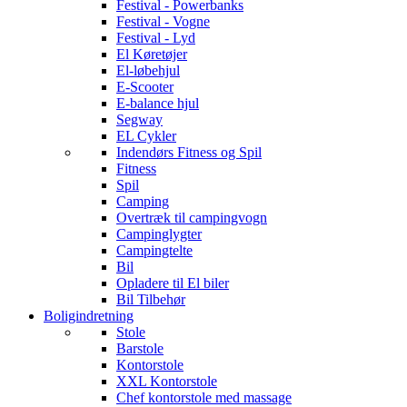
Festival - Powerbanks
Festival - Vogne
Festival - Lyd
El Køretøjer
El-løbehjul
E-Scooter
E-balance hjul
Segway
EL Cykler
Indendørs Fitness og Spil
Fitness
Spil
Camping
Overtræk til campingvogn
Campinglygter
Campingtelte
Bil
Opladere til El biler
Bil Tilbehør
Boligindretning
Stole
Barstole
Kontorstole
XXL Kontorstole
Chef kontorstole med massage