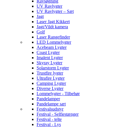
Ravsøgning
UV Ravlygter
UV Ravlygter – Sæt
Jagt
Laser Jagt Kikkert
Jagt/Vildt kamera
Golf
Laser Rangefinder
LED Lommelygter
Acebeam Lygter
Coast Lygter
Imalent Lygter
Skyray Lygter
Solarstorm Lygter
Trustfire lygter
Ultrafire Lygter
Camping Lygter
Diverse Lygter
Lommelygter - Tilbehør
Pandelamper
Pandelampe sæt
Festivalsudstyr
Festival - Selfiestænger
Festival - telte
Festival - Lys