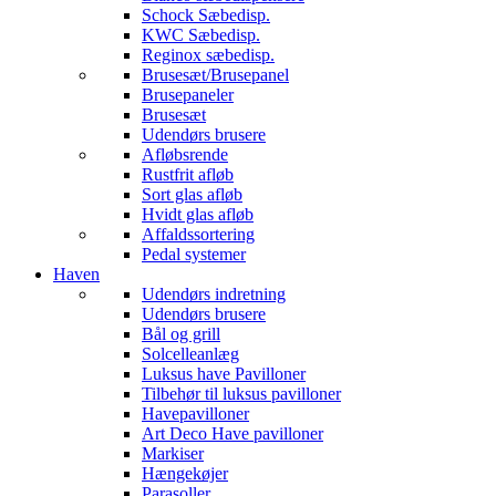
Schock Sæbedisp.
KWC Sæbedisp.
Reginox sæbedisp.
Brusesæt/Brusepanel
Brusepaneler
Brusesæt
Udendørs brusere
Afløbsrende
Rustfrit afløb
Sort glas afløb
Hvidt glas afløb
Affaldssortering
Pedal systemer
Haven
Udendørs indretning
Udendørs brusere
Bål og grill
Solcelleanlæg
Luksus have Pavilloner
Tilbehør til luksus pavilloner
Havepavilloner
Art Deco Have pavilloner
Markiser
Hængekøjer
Parasoller