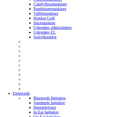
Candyflossmaskiner
Pandekagemaskiner
Vaffelmaskiner
Hotdog Grill
Juicemaskine
Udendørs stikkontakter
Udendørs EL
Solcelleanlæg
Elektronik
Bluetooth Højtalere
Vandtætte højtalere
Høretelefoner
In Ear højtalere
On Ear højtalere