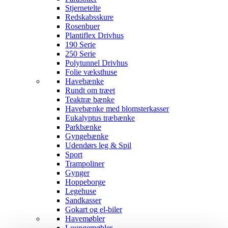
Stjernetelte
Redskabsskure
Rosenbuer
Plantiflex Drivhus
190 Serie
250 Serie
Polytunnel Drivhus
Folie væksthuse
Havebænke
Rundt om træet
Teaktræ bænke
Havebænke med blomsterkasser
Eukalyptus træbænke
Parkbænke
Gyngebænke
Udendørs leg & Spil
Sport
Trampoliner
Gynger
Hoppeborge
Legehuse
Sandkasser
Gokart og el-biler
Havemøbler
Loungemøbler