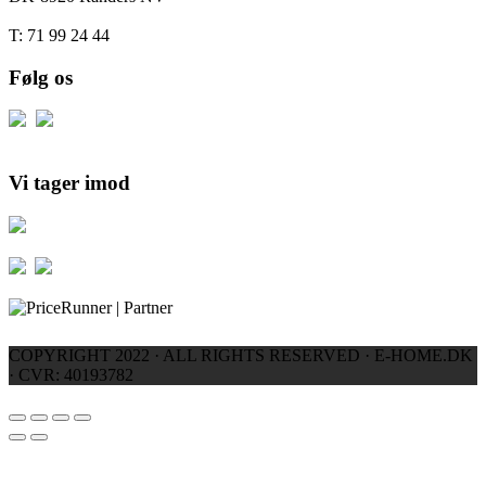
T: 71 99 24 44
Følg os
Vi tager imod
COPYRIGHT 2022 · ALL RIGHTS RESERVED · E-HOME.DK
· CVR: 40193782