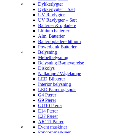
Dykkerlygter
Dykkerlygter – Sæt
UV Ravlygter
UV Ravlygter – Sæt
Batterier & opladere
Lithium batterier
Alm. Batterier
Batteriopladere lithium
Powerbank Batterier
Belysning
Møbelbelysning
Belysning Børneværelse
Diskolys
Natlampe / Vågelampe
LED Bilpærer
Interiør belysning
LED Pærer og spots
G4 Pærer
G9 Pærer
GU10 Pærer
E14 Pærer
E27 Pærer
AR111 Pærer
Event maskiner
Popcornmaskiner