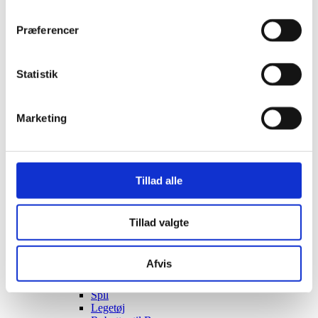
Opbevaring
Borde & stole
Sofaer & lænestole
Præferencer
Belysning Børn
Belysning Børneværelse
Diskolys
Statistik
Natlampe / Vågelampe
Kælke
- EKO Snowstar
- EKO Snowstar tilbehør
Marketing
Hamax luksus Bobslæder
Andre Kælke
Udendørs leg og spil
Leg
Sport
Tillad alle
Trampoliner
Gynger
Hoppeborge
Tillad valgte
Legehuse
Sandkasser
Gokart og el-biler
Afvis
Halloween
Indendørs leg og spil
Spil
Legetøj