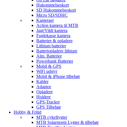
Hukommelseskort
SD Hukommelseskort
Micro SD/SDHC
Kameraer
Action kamera til MTB
Jagt/Vildt kamera
Fuglekasse kamera
Batterier & opladere
Lithium batterier
Batteriopladere lithium
Alm. Batterier
Powerbank Batterier
Mobil & GPS
WiFi udstyr
Mobil & iPhone tilbehør
Kabler
Adaptor
Opladere
Holdere
GPS-Tracker
GPS Tilbehør
Hobby & Fritid
MTB cykellygter
MTB Solarstorm Lygter & tilbehør