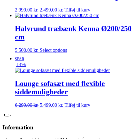
Den
Den
2.999,00
kr.
2.499,00
kr.
Tilføj til kurv
oprindelige
aktuelle
pris
pris
var:
er:
Halvrund træbænk Kenna Ø200/250
2.999,00 kr..
2.499,00 kr..
cm
5.500,00
kr.
Select options
SPAR
13%
Lounge sofasæt med flexible
siddemuligheder
Den
Den
6.299,00
kr.
5.499,00
kr.
Tilføj til kurv
oprindelige
aktuelle
!-->
pris
pris
var:
er:
Information
6.299,00 kr..
5.499,00 kr..