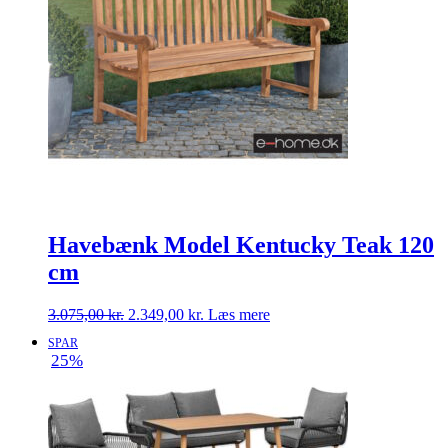
Havebænk Model Kentucky Teak 120
cm
Den
Den
3.075,00
kr.
2.349,00
kr.
Læs mere
oprindelige
aktuelle
SPAR
pris
pris
25%
var:
er:
3.075,00 kr..
2.349,00 kr..