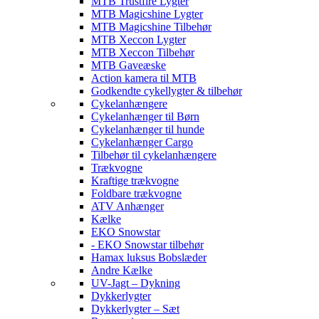
MTB Trustfire Lygter
MTB Magicshine Lygter
MTB Magicshine Tilbehør
MTB Xeccon Lygter
MTB Xeccon Tilbehør
MTB Gaveæske
Action kamera til MTB
Godkendte cykellygter & tilbehør
Cykelanhængere
Cykelanhænger til Børn
Cykelanhænger til hunde
Cykelanhænger Cargo
Tilbehør til cykelanhængere
Trækvogne
Kraftige trækvogne
Foldbare trækvogne
ATV Anhænger
Kælke
EKO Snowstar
- EKO Snowstar tilbehør
Hamax luksus Bobslæder
Andre Kælke
UV-Jagt – Dykning
Dykkerlygter
Dykkerlygter – Sæt