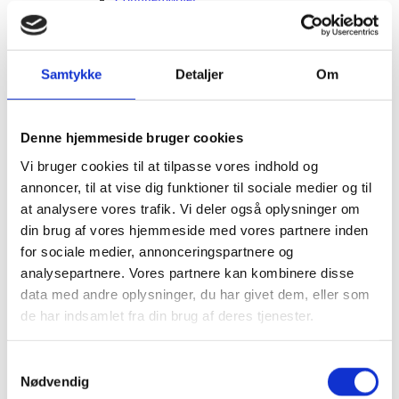
Siddegrupper
Hjørnesofaer
Havebord med stole
Hyndeboks
Samtykke
Detaljer
Om
Havebar
Luksus Loveboats
Liggestole
Plejemidler til polyrattan møbler
Denne hjemmeside bruger cookies
Tyske Strandkurve
Model Anholt
Vi bruger cookies til at tilpasse vores indhold og
Model Anholt & Lübeck cover
annoncer, til at vise dig funktioner til sociale medier og til
Model Sylt
Model Sylt & Lübeck XL cover
at analysere vores trafik. Vi deler også oplysninger om
Tilbehør til Strandkurve Anholt & Sylt
din brug af vores hjemmeside med vores partnere inden
Model Fur
for sociale medier, annonceringspartnere og
Model Rømø
Model Lübeck (Luksus)
analysepartnere. Vores partnere kan kombinere disse
Strandkurv cover I flere størrelser
data med andre oplysninger, du har givet dem, eller som
Udendørs EL
de har indsamlet fra din brug af deres tjenester.
Udendørs stikkontakter
Solcelleanlæg
Børn
Samtykkevalg
Børnemøbler
Nødvendig
Sminkeborde til børn