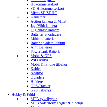
Hukommelseskort
SD Hukommelseskort
Micro SD/SDHC
Kameraer
Action kamera til MTB
Jagt/Vildt kamera
Fuglekasse kamera
Batterier & opladere
Lithium batterier
Batteriopladere lithium
Alm. Batterier
Powerbank Batterier
Mobil & GPS
WiFi udstyr
Mobil & iPhone tilbehør
Kabler
Adaptor
Opladere
Holdere
GPS-Tracker
GPS Tilbehør
Hobby & Fritid
MTB cykellygter
MTB Solarstorm Lygter & tilbehør