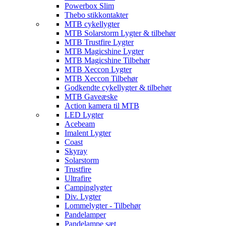
Powerbox Slim
Thebo stikkontakter
MTB cykellygter
MTB Solarstorm Lygter & tilbehør
MTB Trustfire Lygter
MTB Magicshine Lygter
MTB Magicshine Tilbehør
MTB Xeccon Lygter
MTB Xeccon Tilbehør
Godkendte cykellygter & tilbehør
MTB Gaveæske
Action kamera til MTB
LED Lygter
Acebeam
Imalent Lygter
Coast
Skyray
Solarstorm
Trustfire
Ultrafire
Campinglygter
Div. Lygter
Lommelygter - Tilbehør
Pandelamper
Pandelampe sæt