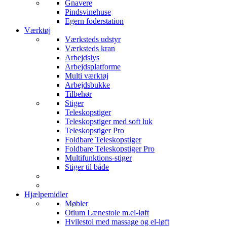
Gnavere
Pindsvinehuse
Egern foderstation
Værktøj
Værksteds udstyr
Værksteds kran
Arbejdslys
Arbejdsplatforme
Multi værktøj
Arbejdsbukke
Tilbehør
Stiger
Teleskopstiger
Teleskopstiger med soft luk
Teleskopstiger Pro
Foldbare Teleskopstiger
Foldbare Teleskopstiger Pro
Multifunktions-stiger
Stiger til både
Hjælpemidler
Møbler
Otium Lænestole m.el-løft
Hvilestol med massage og el-løft