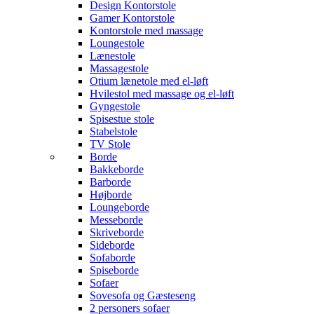
Design Kontorstole
Gamer Kontorstole
Kontorstole med massage
Loungestole
Lænestole
Massagestole
Otium lænetole med el-løft
Hvilestol med massage og el-løft
Gyngestole
Spisestue stole
Stabelstole
TV Stole
Borde
Bakkeborde
Barborde
Højborde
Loungeborde
Messeborde
Skriveborde
Sideborde
Sofaborde
Spiseborde
Sofaer
Sovesofa og Gæsteseng
2 personers sofaer