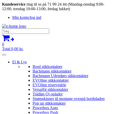
Kundeservice
ring til os på 71 99 24 44 (Mandag-onsdag 9:00-
12:00, torsdag 10:00-13:00, fredag lukket)
Min konto/log ind
Søg
efter:
0
Total
0,00
kr.
El & Lys
Bord stikkontakter
Bachmann stikkontakter
Bachmann Udendørs stikkontakter
EVOline stikkontakter
EVOline reservedele
VersaHit stikkontakter
Trådløs Qi oplader
Strømskinner til montage ovenpå bordpladen
Pop up stikkontakter
Powerbox Auto
Powerbox Push