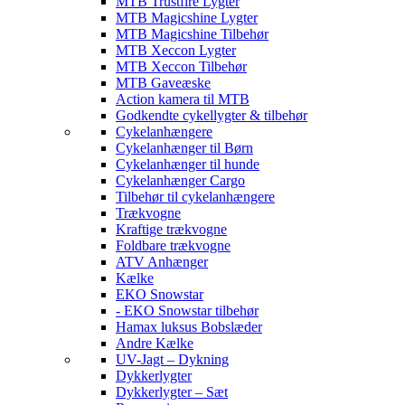
MTB Trustfire Lygter
MTB Magicshine Lygter
MTB Magicshine Tilbehør
MTB Xeccon Lygter
MTB Xeccon Tilbehør
MTB Gaveæske
Action kamera til MTB
Godkendte cykellygter & tilbehør
Cykelanhængere
Cykelanhænger til Børn
Cykelanhænger til hunde
Cykelanhænger Cargo
Tilbehør til cykelanhængere
Trækvogne
Kraftige trækvogne
Foldbare trækvogne
ATV Anhænger
Kælke
EKO Snowstar
- EKO Snowstar tilbehør
Hamax luksus Bobslæder
Andre Kælke
UV-Jagt – Dykning
Dykkerlygter
Dykkerlygter – Sæt