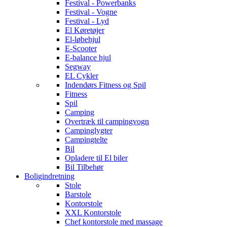
Festival - Powerbanks
Festival - Vogne
Festival - Lyd
El Køretøjer
El-løbehjul
E-Scooter
E-balance hjul
Segway
EL Cykler
Indendørs Fitness og Spil
Fitness
Spil
Camping
Overtræk til campingvogn
Campinglygter
Campingtelte
Bil
Opladere til El biler
Bil Tilbehør
Boligindretning
Stole
Barstole
Kontorstole
XXL Kontorstole
Chef kontorstole med massage