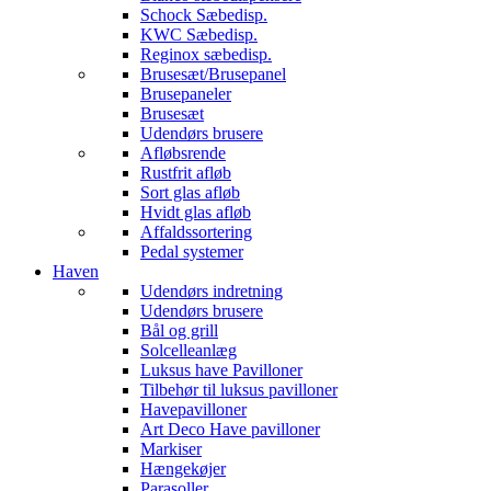
Schock Sæbedisp.
KWC Sæbedisp.
Reginox sæbedisp.
Brusesæt/Brusepanel
Brusepaneler
Brusesæt
Udendørs brusere
Afløbsrende
Rustfrit afløb
Sort glas afløb
Hvidt glas afløb
Affaldssortering
Pedal systemer
Haven
Udendørs indretning
Udendørs brusere
Bål og grill
Solcelleanlæg
Luksus have Pavilloner
Tilbehør til luksus pavilloner
Havepavilloner
Art Deco Have pavilloner
Markiser
Hængekøjer
Parasoller