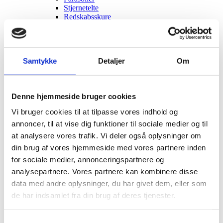
Stjernetelte
Redskabsskure
Rosenbuer
Plantiflex Drivhus
190 Serie
250 Serie
Samtykke
Detaljer
Om
Polytunnel Drivhus
Folie væksthuse
Havebænke
Rundt om træet
Denne hjemmeside bruger cookies
Teaktræ bænke
Havebænke med blomsterkasser
Vi bruger cookies til at tilpasse vores indhold og
Eukalyptus træbænke
annoncer, til at vise dig funktioner til sociale medier og til
Parkbænke
Gyngebænke
at analysere vores trafik. Vi deler også oplysninger om
Udendørs leg & Spil
din brug af vores hjemmeside med vores partnere inden
Sport
for sociale medier, annonceringspartnere og
Trampoliner
Gynger
analysepartnere. Vores partnere kan kombinere disse
Hoppeborge
data med andre oplysninger, du har givet dem, eller som
Legehuse
de har indsamlet fra din brug af deres tjenester.
Sandkasser
Gokart og el-biler
Havemøbler
Samtykkevalg
Loungemøbler