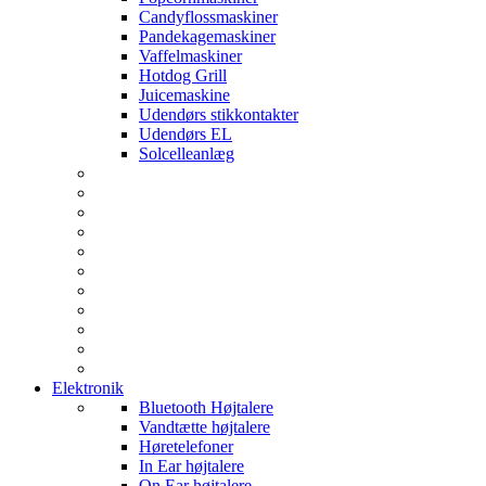
Candyflossmaskiner
Pandekagemaskiner
Vaffelmaskiner
Hotdog Grill
Juicemaskine
Udendørs stikkontakter
Udendørs EL
Solcelleanlæg
Elektronik
Bluetooth Højtalere
Vandtætte højtalere
Høretelefoner
In Ear højtalere
On Ear højtalere