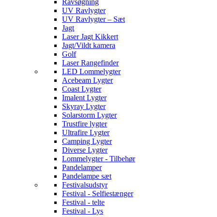
Ravsøgning
UV Ravlygter
UV Ravlygter – Sæt
Jagt
Laser Jagt Kikkert
Jagt/Vildt kamera
Golf
Laser Rangefinder
LED Lommelygter
Acebeam Lygter
Coast Lygter
Imalent Lygter
Skyray Lygter
Solarstorm Lygter
Trustfire lygter
Ultrafire Lygter
Camping Lygter
Diverse Lygter
Lommelygter - Tilbehør
Pandelamper
Pandelampe sæt
Festivalsudstyr
Festival - Selfiestænger
Festival - telte
Festival - Lys