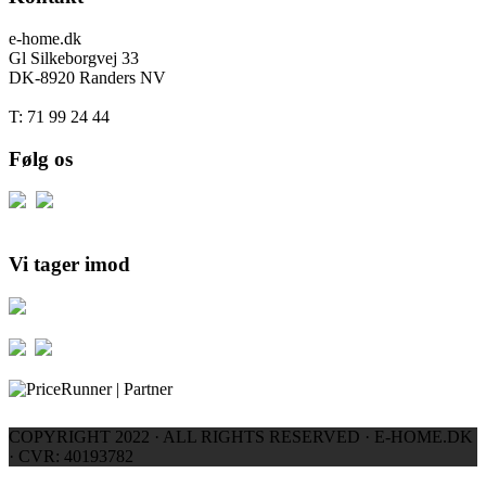
e-home.dk
Gl Silkeborgvej 33
DK-8920 Randers NV
T: 71 99 24 44
Følg os
Vi tager imod
COPYRIGHT 2022 · ALL RIGHTS RESERVED · E-HOME.DK
· CVR: 40193782