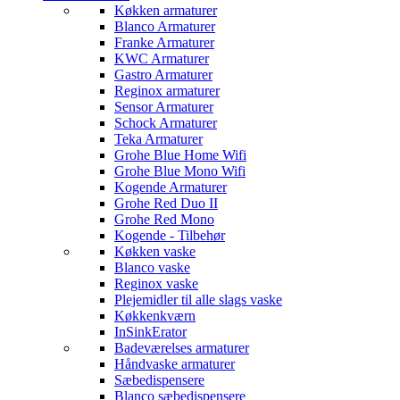
Køkken armaturer
Blanco Armaturer
Franke Armaturer
KWC Armaturer
Gastro Armaturer
Reginox armaturer
Sensor Armaturer
Schock Armaturer
Teka Armaturer
Grohe Blue Home Wifi
Grohe Blue Mono Wifi
Kogende Armaturer
Grohe Red Duo II
Grohe Red Mono
Kogende - Tilbehør
Køkken vaske
Blanco vaske
Reginox vaske
Plejemidler til alle slags vaske
Køkkenkværn
InSinkErator
Badeværelses armaturer
Håndvaske armaturer
Sæbedispensere
Blanco sæbedispensere