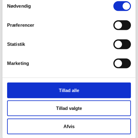
Siddegrupper
Nødvendig
Hjørnesofaer
Havebord med stole
Hyndeboks
Præferencer
Havebar
Luksus Loveboats
Liggestole
Statistik
Plejemidler til polyrattan møbler
Tyske Strandkurve
Model Anholt
Model Anholt & Lübeck cover
Marketing
Model Sylt
Model Sylt & Lübeck XL cover
Tilbehør til Strandkurve Anholt & Sylt
Model Fur
Model Rømø
Tillad alle
Model Lübeck (Luksus)
Strandkurv cover I flere størrelser
Udendørs EL
Tillad valgte
Udendørs stikkontakter
Solcelleanlæg
Børn
Afvis
Børnemøbler
Sminkeborde til børn