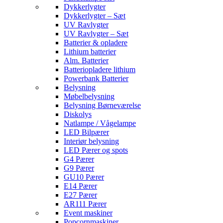
Dykkerlygter
Dykkerlygter – Sæt
UV Ravlygter
UV Ravlygter – Sæt
Batterier & opladere
Lithium batterier
Alm. Batterier
Batteriopladere lithium
Powerbank Batterier
Belysning
Møbelbelysning
Belysning Børneværelse
Diskolys
Natlampe / Vågelampe
LED Bilpærer
Interiør belysning
LED Pærer og spots
G4 Pærer
G9 Pærer
GU10 Pærer
E14 Pærer
E27 Pærer
AR111 Pærer
Event maskiner
Popcornmaskiner