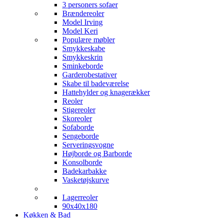
3 personers sofaer
Brændereoler
Model Irving
Model Keri
Populære møbler
Smykkeskabe
Smykkeskrin
Sminkeborde
Garderobestativer
Skabe til badeværelse
Hattehylder og knagerækker
Reoler
Stigereoler
Skoreoler
Sofaborde
Sengeborde
Serveringsvogne
Højborde og Barborde
Konsolborde
Badekarbakke
Vasketøjskurve
Lagerreoler
90x40x180
Køkken & Bad