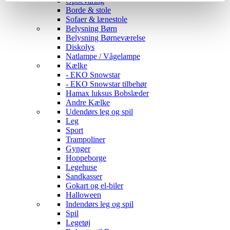
Opbevaring
Borde & stole
Sofaer & lænestole
Belysning Børn
Belysning Børneværelse
Diskolys
Natlampe / Vågelampe
Kælke
- EKO Snowstar
- EKO Snowstar tilbehør
Hamax luksus Bobslæder
Andre Kælke
Udendørs leg og spil
Leg
Sport
Trampoliner
Gynger
Hoppeborge
Legehuse
Sandkasser
Gokart og el-biler
Halloween
Indendørs leg og spil
Spil
Legetøj