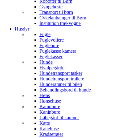
Robotter til Børn
Gyngeheste
Transport til børn
Cykelanhænger til Børn
Institution trækvogne
Husdyr
Fugle
Fuglevoliere
Fuglebure
Fuglekasse kamera
Fuglekasser
Hunde
Hvalpegårde
Hundetransport tasker
Hundetransport trailere
Hunderamper til bilen
Behandlingsbord til hunde
Høns
Hønsehuse
Kaninbure
Kaninbure
Løbegård til kaniner
Katte
Kattehuse
Kradsetræer