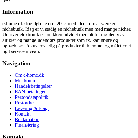
pris
pris
var:
er:
Information
2.199,00 kr..
1.499,00 kr..
e-home.dk slog dørene op i 2012 med idéen om at være en
nichebutik. Idag er vi stadig en nichebutik men med mange nicher.
Ud over elektronik er butikken udvidet med alt fra møbler, vvs
artikler og mange udendørs produkter som fx. kaninbure og
hønsehuse. Fokus er stadig på produkter til hjemmet og målet er et
højt service niveau.
Navigation
Om e-home.dk
Min konto
Handelsbetingelser
EAN betalinger
Persondatapolitik
Restordre
Levering & Fragt
Kontakt
Reklamation
Finansiering
Kontakt