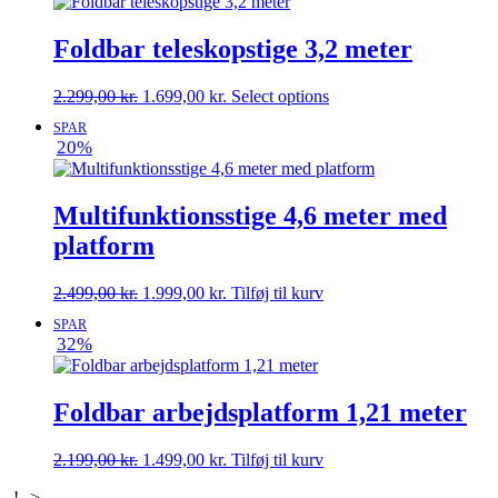
2.299,00 kr..
1.799,00 kr..
Foldbar teleskopstige 3,2 meter
Den
Den
2.299,00
kr.
1.699,00
kr.
Select options
oprindelige
aktuelle
SPAR
pris
pris
20%
var:
er:
2.299,00 kr..
1.699,00 kr..
Multifunktionsstige 4,6 meter med
platform
Den
Den
2.499,00
kr.
1.999,00
kr.
Tilføj til kurv
oprindelige
aktuelle
SPAR
pris
pris
32%
var:
er:
2.499,00 kr..
1.999,00 kr..
Foldbar arbejdsplatform 1,21 meter
Den
Den
2.199,00
kr.
1.499,00
kr.
Tilføj til kurv
oprindelige
aktuelle
!-->