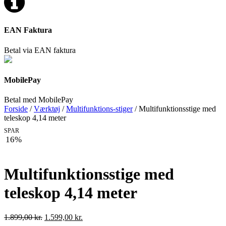
EAN Faktura
Betal via EAN faktura
MobilePay
Betal med MobilePay
Forside
/
Værktøj
/
Multifunktions-stiger
/ Multifunktionsstige med
teleskop 4,14 meter
SPAR
16%
Multifunktionsstige med
teleskop 4,14 meter
Den
Den
1.899,00
kr.
1.599,00
kr.
oprindelige
aktuelle