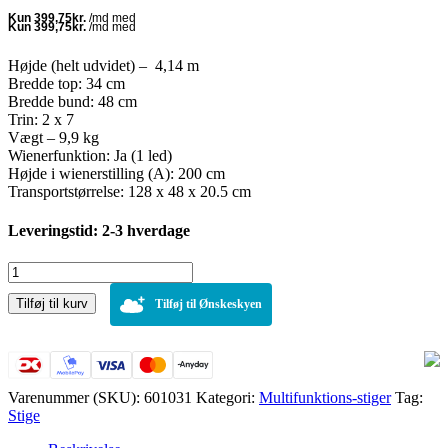
pris
pris
var:
er:
1.899,00 kr..
1.599,00 kr..
Højde (helt udvidet) – 4,14 m
Bredde top: 34 cm
Bredde bund: 48 cm
Trin: 2 x 7
Vægt – 9,9 kg
Wienerfunktion: Ja (1 led)
Højde i wienerstilling (A): 200 cm
Transportstørrelse: 128 x 48 x 20.5 cm
Leveringstid: 2-3 hverdage
Multifunktionsstige
med
Tilføj til kurv
teleskop
Tilføj til Ønskeskyen
4,14
meter
antal
Varenummer (SKU):
601031
Kategori:
Multifunktions-stiger
Tag:
Stige