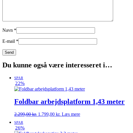
Navn
*
E-mail
*
Du kunne også være interesseret i…
SPAR
22%
Foldbar arbejdsplatform 1,43 meter
Den
Den
2.299,00
kr.
1.799,00
kr.
Læs mere
oprindelige
aktuelle
SPAR
pris
pris
26%
var:
er: