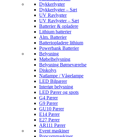
Dykkerlygter
Dykkerlygter – Sæt
UV Ravlygter
UV Ravlygter – Sæt
Batterier & opladere
Lithium batterier
Alm. Batterier
Batteriopladere lithium
Powerbank Batterier
Belysning
Møbelbelysning
Belysning Børneværelse
Diskolys
Natlampe / Vågelampe
LED Bilpærer
Interiør belysning
LED Pærer og spots
G4 Pærer
G9 Pærer
GU10 Pærer
E14 Pærer
E27 Pærer
AR111 Pærer
Event maskiner
Popcornmaskiner