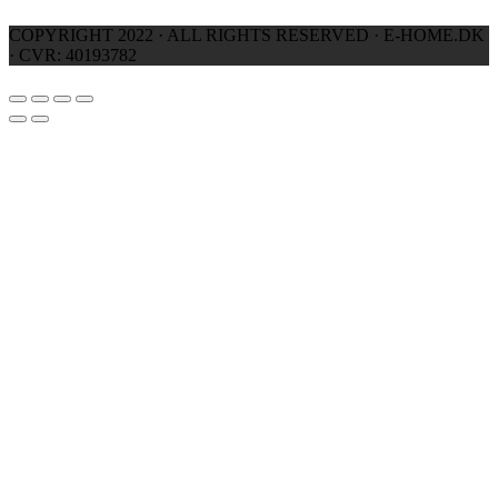
COPYRIGHT 2022 · ALL RIGHTS RESERVED · E-HOME.DK
· CVR: 40193782