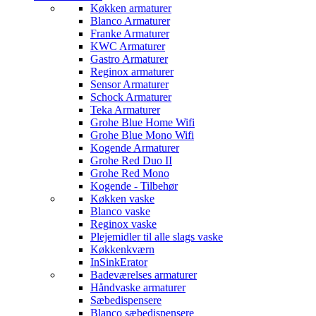
Køkken armaturer
Blanco Armaturer
Franke Armaturer
KWC Armaturer
Gastro Armaturer
Reginox armaturer
Sensor Armaturer
Schock Armaturer
Teka Armaturer
Grohe Blue Home Wifi
Grohe Blue Mono Wifi
Kogende Armaturer
Grohe Red Duo II
Grohe Red Mono
Kogende - Tilbehør
Køkken vaske
Blanco vaske
Reginox vaske
Plejemidler til alle slags vaske
Køkkenkværn
InSinkErator
Badeværelses armaturer
Håndvaske armaturer
Sæbedispensere
Blanco sæbedispensere