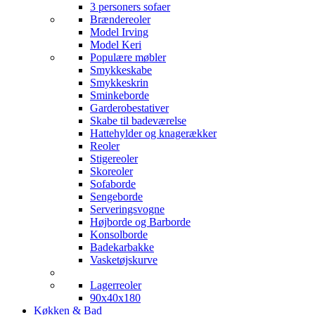
3 personers sofaer
Brændereoler
Model Irving
Model Keri
Populære møbler
Smykkeskabe
Smykkeskrin
Sminkeborde
Garderobestativer
Skabe til badeværelse
Hattehylder og knagerækker
Reoler
Stigereoler
Skoreoler
Sofaborde
Sengeborde
Serveringsvogne
Højborde og Barborde
Konsolborde
Badekarbakke
Vasketøjskurve
Lagerreoler
90x40x180
Køkken & Bad