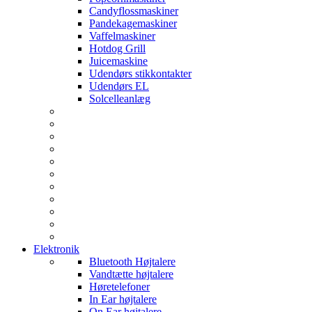
Candyflossmaskiner
Pandekagemaskiner
Vaffelmaskiner
Hotdog Grill
Juicemaskine
Udendørs stikkontakter
Udendørs EL
Solcelleanlæg
Elektronik
Bluetooth Højtalere
Vandtætte højtalere
Høretelefoner
In Ear højtalere
On Ear højtalere