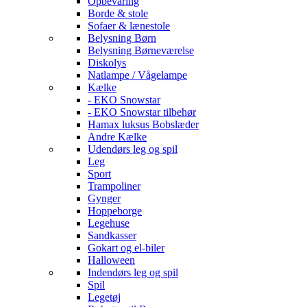
Opbevaring
Borde & stole
Sofaer & lænestole
Belysning Børn
Belysning Børneværelse
Diskolys
Natlampe / Vågelampe
Kælke
- EKO Snowstar
- EKO Snowstar tilbehør
Hamax luksus Bobslæder
Andre Kælke
Udendørs leg og spil
Leg
Sport
Trampoliner
Gynger
Hoppeborge
Legehuse
Sandkasser
Gokart og el-biler
Halloween
Indendørs leg og spil
Spil
Legetøj