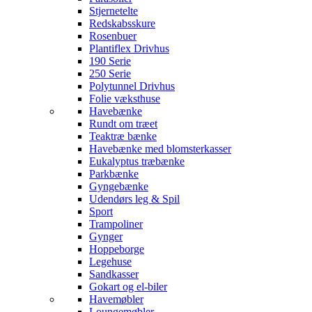
Stjernetelte
Redskabsskure
Rosenbuer
Plantiflex Drivhus
190 Serie
250 Serie
Polytunnel Drivhus
Folie væksthuse
Havebænke
Rundt om træet
Teaktræ bænke
Havebænke med blomsterkasser
Eukalyptus træbænke
Parkbænke
Gyngebænke
Udendørs leg & Spil
Sport
Trampoliner
Gynger
Hoppeborge
Legehuse
Sandkasser
Gokart og el-biler
Havemøbler
Loungemøbler