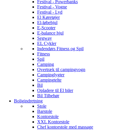
Festival - Powerbanks
Festival - Vogne
Festival - Lyd
El Køretøjer
El-løbehjul
E-Scooter
E-balance hjul
Segway
EL Cykler
Indendørs Fitness og Spil
Fitness
Spil
Camping
Overtræk til campingvogn
Campinglygter
Campingtelte
Bil
Opladere til El biler
Bil Tilbehør
Boligindretning
Stole
Barstole
Kontorstole
XXL Kontorstole
Chef kontorstole med massage