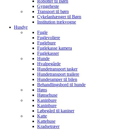
Robotter til Børn
Gyngeheste
Transport til børn
Cykelanhænger til Børn
Institution trækvogne
Husdyr
Fugle
Fuglevoliere
Fuglebure
Fuglekasse kamera
Fuglekasser
Hunde
Hvalpegårde
Hundetransport tasker
Hundetransport trailere
Hunderamper til bilen
Behandlingsbord til hunde
Høns
Hønsehuse
Kaninbure
Kaninbure
Løbegård til kaniner
Katte
Kattehuse
Kradsetræer