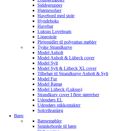
Siddegrupper
Hjørnesofaer
Havebord med stole
Hyndeboks
Havebar
Luksus Loveboats
Liggestole
Plejemidler til polyrattan møbler
Tyske Strandkurve
Model Anholt
Model Anholt & Lübeck cover
Model Sylt
Model Sylt & Lübeck XL cover
Tilbehør til Strandkurve Anholt & Sylt
Model Fur
Model Rømø
Model Lübeck (Luksus)
Strandkurv cover I flere størrelser
Udendørs EL
Udendørs stikkontakter
Solcelleanlæg
Børn
Børnemøbler
Sminkeborde til børn