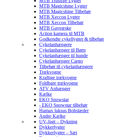
MTB Trustfire Lygter
MTB Magicshine Lygter
MTB Magicshine Tilbehør
MTB Xeccon Lygter
MTB Xeccon Tilbehør
MTB Gaveæske
Action kamera til MTB
Godkendte cykellygter & tilbehør
Cykelanhængere
Cykelanhænger til Børn
Cykelanhænger til hunde
Cykelanhænger Cargo
Tilbehør til cykelanhængere
Trækvogne
Kraftige trækvogne
Foldbare trækvogne
ATV Anhænger
Kælke
EKO Snowstar
- EKO Snowstar tilbehør
Hamax luksus Bobslæder
Andre Kælke
UV-Jagt – Dykning
Dykkerlygter
Dykkerlygter – Sæt