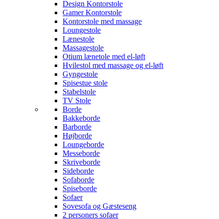
Design Kontorstole
Gamer Kontorstole
Kontorstole med massage
Loungestole
Lænestole
Massagestole
Otium lænetole med el-løft
Hvilestol med massage og el-løft
Gyngestole
Spisestue stole
Stabelstole
TV Stole
Borde
Bakkeborde
Barborde
Højborde
Loungeborde
Messeborde
Skriveborde
Sideborde
Sofaborde
Spiseborde
Sofaer
Sovesofa og Gæsteseng
2 personers sofaer