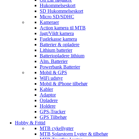
Hukommelseskort
SD Hukommelseskort
Micro SD/SDHC
Kameraer
Action kamera til MTB
Jagt/Vildt kamera
Fuglekasse kamera
Batterier & opladere
Lithium batterier
Batteriopladere lithium
Alm. Batterier
Powerbank Batterier
Mobil & GPS
WiFi udstyr
Mobil & iPhone tilbehør
Kabler
Adaptor
Opladere
Holdere
GPS-Tracker
GPS Tilbehør
Hobby & Fritid
MTB cykellygter
MTB Solarstorm Lygter & tilbehør