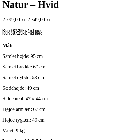
Natur – Hvid
Den
Den
2.799,00
kr.
2.349,00
kr.
oprindelige
aktuelle
pris
pris
var:
er:
2.799,00 kr..
2.349,00 kr..
Mål:
Samlet højde: 95 cm
Samlet bredde: 67 cm
Samlet dybde: 63 cm
Sædehøjde: 49 cm
Siddeareal: 47 x 44 cm
Højde armlæn: 67 cm
Højde ryglæn: 49 cm
Vægt: 9 kg