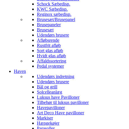
Schock Sæbedisp.
KWC Sæbedisp.
Reginox sæbedisp.
Brusesæt/Brusepanel
Brusepaneler
Brusesæt
Udendørs brusere
Afløbsrende
Rustfrit afløb
Sort glas afløb
Hvidt glas afløb
Affaldssortering
Pedal systemer
Haven
Udendørs indretning
Udendørs brusere
Bål og grill
Solcelleanlæg
Luksus have Pavilloner
Tilbehør til luksus pavilloner
Havepavilloner
Art Deco Have pavilloner
Markiser
Hængekøjer
Parasoller