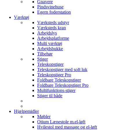
Gnavere
Pindsvinehuse
Egern foderstation
Værktøj
Værksteds udstyr
Værksteds kran
Arbejdslys
Arbejdsplatforme
Multi værktøj
Arbejdsbukke
Tilbehør
Stiger
Teleskopstiger
Teleskopstiger med soft luk
Teleskopstiger Pro
Foldbare Teleskopstiger
Foldbare Teleskopstiger Pro
Multifunktions-stiger
Stiger til både
Hjælpemidler
Møbler
Otium Lænestole m.el-løft
Hvilestol med massage og el-løft