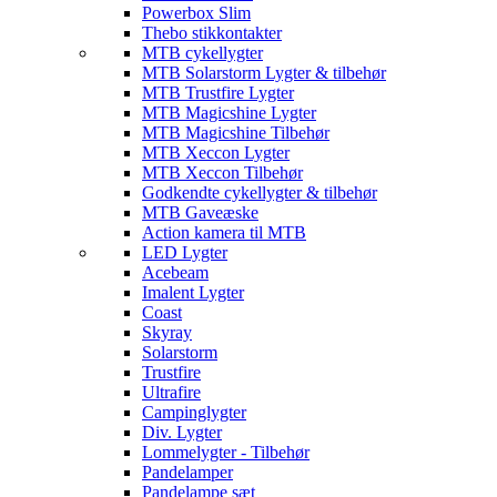
Powerbox Slim
Thebo stikkontakter
MTB cykellygter
MTB Solarstorm Lygter & tilbehør
MTB Trustfire Lygter
MTB Magicshine Lygter
MTB Magicshine Tilbehør
MTB Xeccon Lygter
MTB Xeccon Tilbehør
Godkendte cykellygter & tilbehør
MTB Gaveæske
Action kamera til MTB
LED Lygter
Acebeam
Imalent Lygter
Coast
Skyray
Solarstorm
Trustfire
Ultrafire
Campinglygter
Div. Lygter
Lommelygter - Tilbehør
Pandelamper
Pandelampe sæt