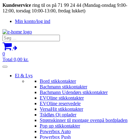
Kundeservice
ring til os på 71 99 24 44 (Mandag-onsdag 9:00-
12:00, torsdag 10:00-13:00, fredag lukket)
Min konto/log ind
Søg
efter:
0
Total
0,00
kr.
El & Lys
Bord stikkontakter
Bachmann stikkontakter
Bachmann Udendørs stikkontakter
EVOline stikkontakter
EVOline reservedele
VersaHit stikkontakter
Trådløs Qi oplader
Strømskinner til montage ovenpå bordpladen
Pop up stikkontakter
Powerbox Auto
Powerbox Push