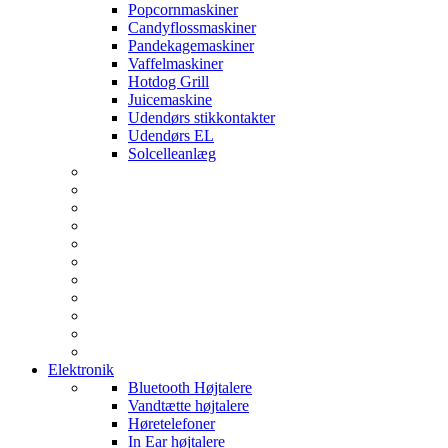
Popcornmaskiner
Candyflossmaskiner
Pandekagemaskiner
Vaffelmaskiner
Hotdog Grill
Juicemaskine
Udendørs stikkontakter
Udendørs EL
Solcelleanlæg
Elektronik
Bluetooth Højtalere
Vandtætte højtalere
Høretelefoner
In Ear højtalere