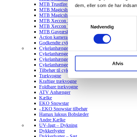
MTB Trustfire Lygter
dem, eller som de har indsaml
MTB Magicshine Lygter
MTB Magicshine Tilbehør
Samtykkevalg
MTB Xeccon Lygter
MTB Xeccon Tilbehør
Nødvendig
MTB Gaveæske
Action kamera til MTB
Godkendte cykellygter & tilbehør
Cykelanhængere
Cykelanhænger til Børn
Cykelanhænger til hunde
Afvis
Cykelanhænger Cargo
Tilbehør til cykelanhængere
Trækvogne
Kraftige trækvogne
Foldbare trækvogne
ATV Anhænger
Kælke
EKO Snowstar
- EKO Snowstar tilbehør
Hamax luksus Bobslæder
Andre Kælke
UV-Jagt – Dykning
Dykkerlygter
Dykkerlygter – Sæt