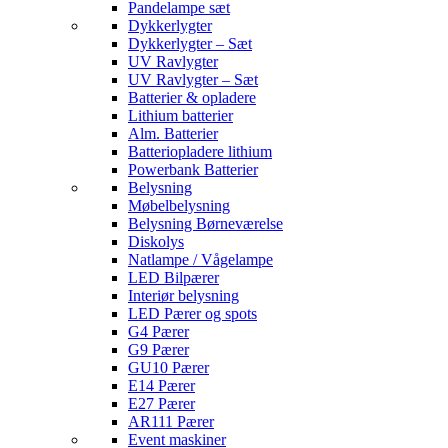
Pandelampe sæt
Dykkerlygter
Dykkerlygter – Sæt
UV Ravlygter
UV Ravlygter – Sæt
Batterier & opladere
Lithium batterier
Alm. Batterier
Batteriopladere lithium
Powerbank Batterier
Belysning
Møbelbelysning
Belysning Børneværelse
Diskolys
Natlampe / Vågelampe
LED Bilpærer
Interiør belysning
LED Pærer og spots
G4 Pærer
G9 Pærer
GU10 Pærer
E14 Pærer
E27 Pærer
AR111 Pærer
Event maskiner