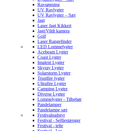
Ravsøgning
UV Ravlygter
UV Ravlygter – Sæt
Jagt
Laser Jagt Kikkert
Jagt/Vildt kamera
Golf
Laser Rangefinder
LED Lommelygter
Acebeam Lygter
Coast Lygter
Imalent Lygter
Skyray Lygter
Solarstorm Lygter
Trustfire lygter
Ultrafire Lygter
Camping Lygter
Diverse Lygter
Lommelygter - Tilbehør
Pandelamper
Pandelampe sæt
Festivalsudstyr
Festival - Selfiestænger
Festival - telte
Festival - Lys