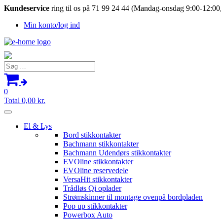
Kundeservice
ring til os på 71 99 24 44 (Mandag-onsdag 9:00-12:00,
Min konto/log ind
Søg
efter:
0
Total
0,00
kr.
El & Lys
Bord stikkontakter
Bachmann stikkontakter
Bachmann Udendørs stikkontakter
EVOline stikkontakter
EVOline reservedele
VersaHit stikkontakter
Trådløs Qi oplader
Strømskinner til montage ovenpå bordpladen
Pop up stikkontakter
Powerbox Auto