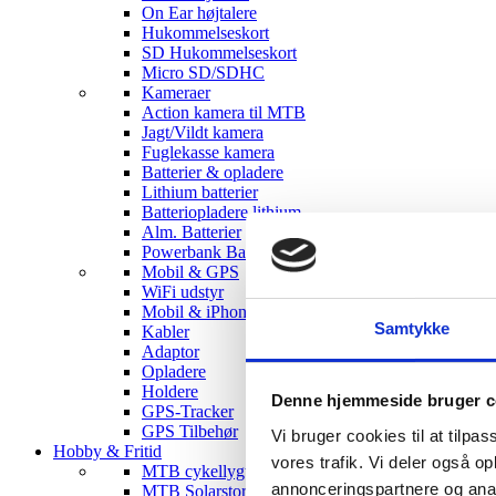
On Ear højtalere
Hukommelseskort
SD Hukommelseskort
Micro SD/SDHC
Kameraer
Action kamera til MTB
Jagt/Vildt kamera
Fuglekasse kamera
Batterier & opladere
Lithium batterier
Batteriopladere lithium
Alm. Batterier
Powerbank Batterier
Mobil & GPS
WiFi udstyr
Mobil & iPhone tilbehør
Samtykke
Kabler
Adaptor
Opladere
Holdere
Denne hjemmeside bruger c
GPS-Tracker
GPS Tilbehør
Vi bruger cookies til at tilpas
Hobby & Fritid
vores trafik. Vi deler også 
MTB cykellygter
annonceringspartnere og anal
MTB Solarstorm Lygter & tilbehør