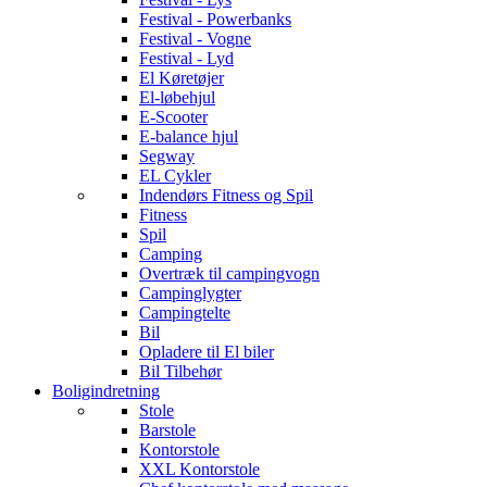
Festival - Powerbanks
Festival - Vogne
Festival - Lyd
El Køretøjer
El-løbehjul
E-Scooter
E-balance hjul
Segway
EL Cykler
Indendørs Fitness og Spil
Fitness
Spil
Camping
Overtræk til campingvogn
Campinglygter
Campingtelte
Bil
Opladere til El biler
Bil Tilbehør
Boligindretning
Stole
Barstole
Kontorstole
XXL Kontorstole