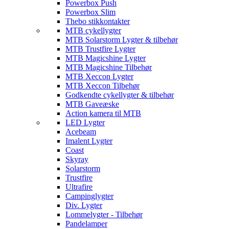
Powerbox Push
Powerbox Slim
Thebo stikkontakter
MTB cykellygter
MTB Solarstorm Lygter & tilbehør
MTB Trustfire Lygter
MTB Magicshine Lygter
MTB Magicshine Tilbehør
MTB Xeccon Lygter
MTB Xeccon Tilbehør
Godkendte cykellygter & tilbehør
MTB Gaveæske
Action kamera til MTB
LED Lygter
Acebeam
Imalent Lygter
Coast
Skyray
Solarstorm
Trustfire
Ultrafire
Campinglygter
Div. Lygter
Lommelygter - Tilbehør
Pandelamper