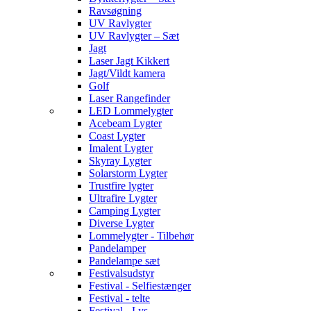
Ravsøgning
UV Ravlygter
UV Ravlygter – Sæt
Jagt
Laser Jagt Kikkert
Jagt/Vildt kamera
Golf
Laser Rangefinder
LED Lommelygter
Acebeam Lygter
Coast Lygter
Imalent Lygter
Skyray Lygter
Solarstorm Lygter
Trustfire lygter
Ultrafire Lygter
Camping Lygter
Diverse Lygter
Lommelygter - Tilbehør
Pandelamper
Pandelampe sæt
Festivalsudstyr
Festival - Selfiestænger
Festival - telte
Festival - Lys