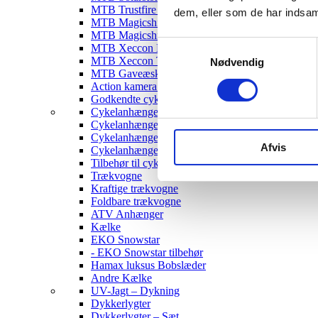
MTB Trustfire Lygter
dem, eller som de har indsaml
MTB Magicshine Lygter
MTB Magicshine Tilbehør
Samtykkevalg
MTB Xeccon Lygter
MTB Xeccon Tilbehør
Nødvendig
MTB Gaveæske
Action kamera til MTB
Godkendte cykellygter & tilbehør
Cykelanhængere
Cykelanhænger til Børn
Cykelanhænger til hunde
Afvis
Cykelanhænger Cargo
Tilbehør til cykelanhængere
Trækvogne
Kraftige trækvogne
Foldbare trækvogne
ATV Anhænger
Kælke
EKO Snowstar
- EKO Snowstar tilbehør
Hamax luksus Bobslæder
Andre Kælke
UV-Jagt – Dykning
Dykkerlygter
Dykkerlygter – Sæt