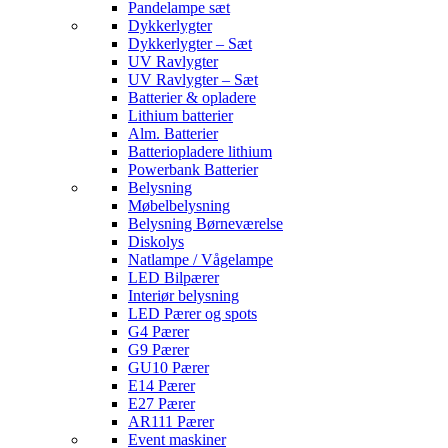
Pandelampe sæt
Dykkerlygter
Dykkerlygter – Sæt
UV Ravlygter
UV Ravlygter – Sæt
Batterier & opladere
Lithium batterier
Alm. Batterier
Batteriopladere lithium
Powerbank Batterier
Belysning
Møbelbelysning
Belysning Børneværelse
Diskolys
Natlampe / Vågelampe
LED Bilpærer
Interiør belysning
LED Pærer og spots
G4 Pærer
G9 Pærer
GU10 Pærer
E14 Pærer
E27 Pærer
AR111 Pærer
Event maskiner