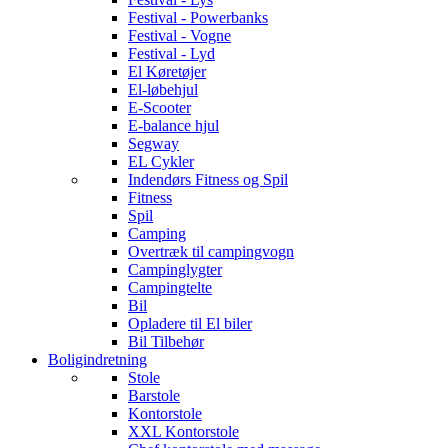
Festival - Powerbanks
Festival - Vogne
Festival - Lyd
El Køretøjer
El-løbehjul
E-Scooter
E-balance hjul
Segway
EL Cykler
Indendørs Fitness og Spil
Fitness
Spil
Camping
Overtræk til campingvogn
Campinglygter
Campingtelte
Bil
Opladere til El biler
Bil Tilbehør
Boligindretning
Stole
Barstole
Kontorstole
XXL Kontorstole