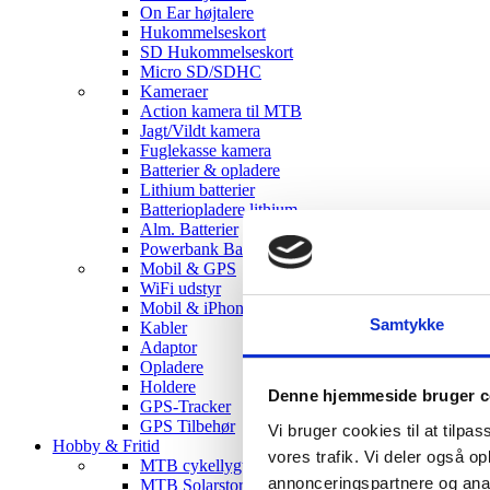
On Ear højtalere
Hukommelseskort
SD Hukommelseskort
Micro SD/SDHC
Kameraer
Action kamera til MTB
Jagt/Vildt kamera
Fuglekasse kamera
Batterier & opladere
Lithium batterier
Batteriopladere lithium
Alm. Batterier
Powerbank Batterier
Mobil & GPS
WiFi udstyr
Mobil & iPhone tilbehør
Samtykke
Kabler
Adaptor
Opladere
Holdere
Denne hjemmeside bruger c
GPS-Tracker
GPS Tilbehør
Vi bruger cookies til at tilpas
Hobby & Fritid
vores trafik. Vi deler også 
MTB cykellygter
annonceringspartnere og anal
MTB Solarstorm Lygter & tilbehør