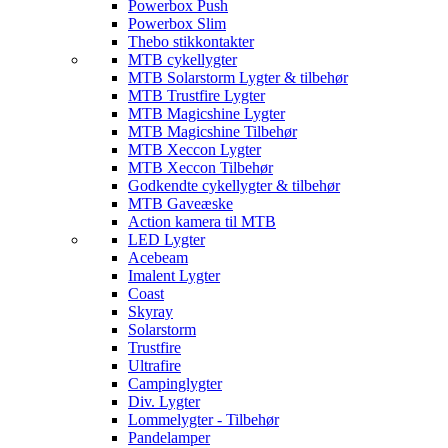
Powerbox Push
Powerbox Slim
Thebo stikkontakter
MTB cykellygter
MTB Solarstorm Lygter & tilbehør
MTB Trustfire Lygter
MTB Magicshine Lygter
MTB Magicshine Tilbehør
MTB Xeccon Lygter
MTB Xeccon Tilbehør
Godkendte cykellygter & tilbehør
MTB Gaveæske
Action kamera til MTB
LED Lygter
Acebeam
Imalent Lygter
Coast
Skyray
Solarstorm
Trustfire
Ultrafire
Campinglygter
Div. Lygter
Lommelygter - Tilbehør
Pandelamper