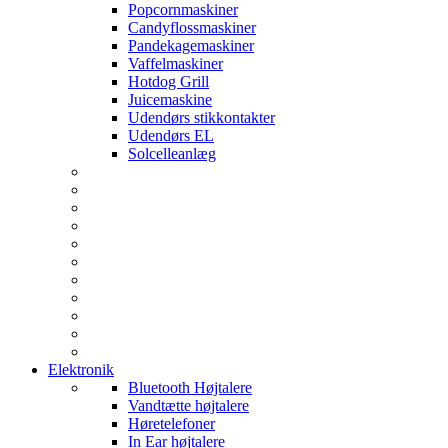
Popcornmaskiner
Candyflossmaskiner
Pandekagemaskiner
Vaffelmaskiner
Hotdog Grill
Juicemaskine
Udendørs stikkontakter
Udendørs EL
Solcelleanlæg
Elektronik
Bluetooth Højtalere
Vandtætte højtalere
Høretelefoner
In Ear højtalere