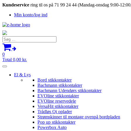
Kundeservice
ring til os på 71 99 24 44 (Mandag-onsdag 9:00-12:00,
Min konto/log ind
Søg
efter:
0
Total
0,00
kr.
El & Lys
Bord stikkontakter
Bachmann stikkontakter
Bachmann Udendørs stikkontakter
EVOline stikkontakter
EVOline reservedele
VersaHit stikkontakter
Trådløs Qi oplader
Strømskinner til montage ovenpå bordpladen
Pop up stikkontakter
Powerbox Auto