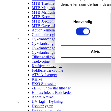
MTB Trustfire Lygter
dem, eller som de har indsaml
MTB Magicshine Lygter
MTB Magicshine Tilbehør
Samtykkevalg
MTB Xeccon Lygter
MTB Xeccon Tilbehør
Nødvendig
MTB Gaveæske
Action kamera til MTB
Godkendte cykellygter & tilbehør
Cykelanhængere
Cykelanhænger til Børn
Cykelanhænger til hunde
Afvis
Cykelanhænger Cargo
Tilbehør til cykelanhængere
Trækvogne
Kraftige trækvogne
Foldbare trækvogne
ATV Anhænger
Kælke
EKO Snowstar
- EKO Snowstar tilbehør
Hamax luksus Bobslæder
Andre Kælke
UV-Jagt – Dykning
Dykkerlygter
Dykkerlygter – Sæt