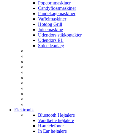
Popcornmaskiner
Candyflossmaskiner
Pandekagemaskiner
Vaffelmaskiner
Hotdog Grill
Juicemaskine
Udendørs stikkontakter
Udendørs EL
Solcelleanlæg
Elektronik
Bluetooth Højtalere
Vandtætte højtalere
Høretelefoner
In Ear højtalere