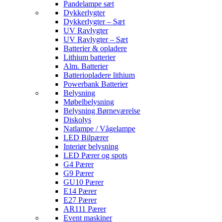
Pandelampe sæt
Dykkerlygter
Dykkerlygter – Sæt
UV Ravlygter
UV Ravlygter – Sæt
Batterier & opladere
Lithium batterier
Alm. Batterier
Batteriopladere lithium
Powerbank Batterier
Belysning
Møbelbelysning
Belysning Børneværelse
Diskolys
Natlampe / Vågelampe
LED Bilpærer
Interiør belysning
LED Pærer og spots
G4 Pærer
G9 Pærer
GU10 Pærer
E14 Pærer
E27 Pærer
AR111 Pærer
Event maskiner