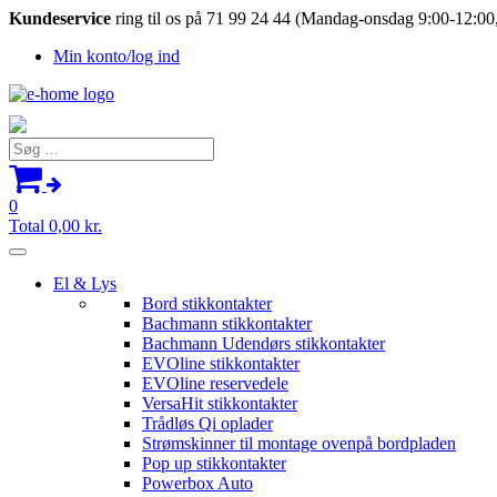
Kundeservice
ring til os på 71 99 24 44 (Mandag-onsdag 9:00-12:00,
Min konto/log ind
Søg
efter:
0
Total
0,00
kr.
El & Lys
Bord stikkontakter
Bachmann stikkontakter
Bachmann Udendørs stikkontakter
EVOline stikkontakter
EVOline reservedele
VersaHit stikkontakter
Trådløs Qi oplader
Strømskinner til montage ovenpå bordpladen
Pop up stikkontakter
Powerbox Auto