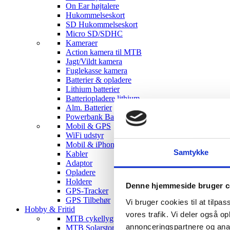
On Ear højtalere
Hukommelseskort
SD Hukommelseskort
Micro SD/SDHC
Kameraer
Action kamera til MTB
Jagt/Vildt kamera
Fuglekasse kamera
Batterier & opladere
Lithium batterier
Batteriopladere lithium
Alm. Batterier
Powerbank Batterier
Mobil & GPS
WiFi udstyr
Mobil & iPhone tilbehør
Samtykke
Kabler
Adaptor
Opladere
Holdere
Denne hjemmeside bruger c
GPS-Tracker
GPS Tilbehør
Vi bruger cookies til at tilpas
Hobby & Fritid
vores trafik. Vi deler også 
MTB cykellygter
annonceringspartnere og anal
MTB Solarstorm Lygter & tilbehør