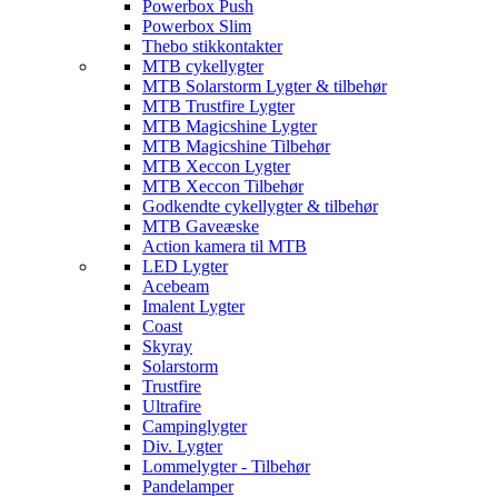
Powerbox Push
Powerbox Slim
Thebo stikkontakter
MTB cykellygter
MTB Solarstorm Lygter & tilbehør
MTB Trustfire Lygter
MTB Magicshine Lygter
MTB Magicshine Tilbehør
MTB Xeccon Lygter
MTB Xeccon Tilbehør
Godkendte cykellygter & tilbehør
MTB Gaveæske
Action kamera til MTB
LED Lygter
Acebeam
Imalent Lygter
Coast
Skyray
Solarstorm
Trustfire
Ultrafire
Campinglygter
Div. Lygter
Lommelygter - Tilbehør
Pandelamper