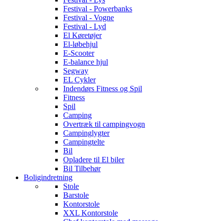
Festival - Powerbanks
Festival - Vogne
Festival - Lyd
El Køretøjer
El-løbehjul
E-Scooter
E-balance hjul
Segway
EL Cykler
Indendørs Fitness og Spil
Fitness
Spil
Camping
Overtræk til campingvogn
Campinglygter
Campingtelte
Bil
Opladere til El biler
Bil Tilbehør
Boligindretning
Stole
Barstole
Kontorstole
XXL Kontorstole