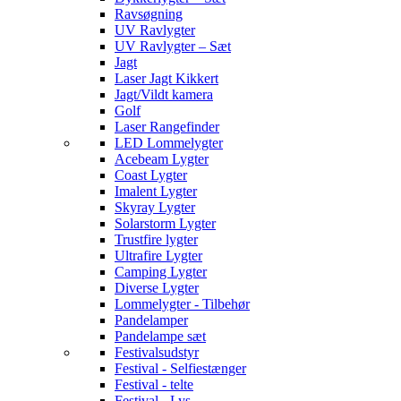
Ravsøgning
UV Ravlygter
UV Ravlygter – Sæt
Jagt
Laser Jagt Kikkert
Jagt/Vildt kamera
Golf
Laser Rangefinder
LED Lommelygter
Acebeam Lygter
Coast Lygter
Imalent Lygter
Skyray Lygter
Solarstorm Lygter
Trustfire lygter
Ultrafire Lygter
Camping Lygter
Diverse Lygter
Lommelygter - Tilbehør
Pandelamper
Pandelampe sæt
Festivalsudstyr
Festival - Selfiestænger
Festival - telte
Festival - Lys