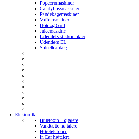
Popcornmaskiner
Candyflossmaskiner
Pandekagemaskiner
Vaffelmaskiner
Hotdog Grill
Juicemaskine
Udendørs stikkontakter
Udendørs EL
Solcelleanlæg
Elektronik
Bluetooth Højtalere
Vandtætte højtalere
Høretelefoner
In Ear højtalere