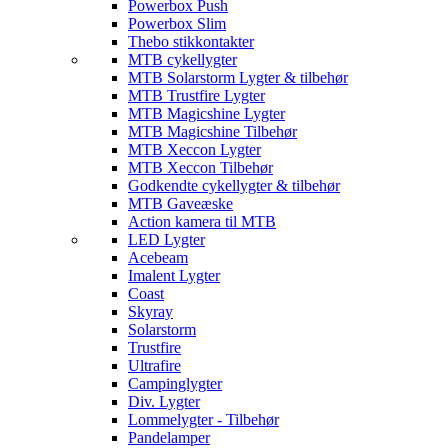
Powerbox Push
Powerbox Slim
Thebo stikkontakter
MTB cykellygter
MTB Solarstorm Lygter & tilbehør
MTB Trustfire Lygter
MTB Magicshine Lygter
MTB Magicshine Tilbehør
MTB Xeccon Lygter
MTB Xeccon Tilbehør
Godkendte cykellygter & tilbehør
MTB Gaveæske
Action kamera til MTB
LED Lygter
Acebeam
Imalent Lygter
Coast
Skyray
Solarstorm
Trustfire
Ultrafire
Campinglygter
Div. Lygter
Lommelygter - Tilbehør
Pandelamper