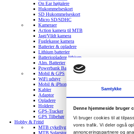
On Ear højtalere
Hukommelseskort
SD Hukommelseskort
Micro SD/SDHC
Kameraer
Action kamera til MTB
Jagt/Vildt kamera
Fuglekasse kamera
Batterier & opladere
Lithium batterier
Batteriopladere lithium
Alm. Batterier
Powerbank Batterier
Mobil & GPS
WiFi udstyr
Mobil & iPhone tilbehør
Samtykke
Kabler
Adaptor
Opladere
Holdere
Denne hjemmeside bruger c
GPS-Tracker
GPS Tilbehør
Vi bruger cookies til at tilpas
Hobby & Fritid
vores trafik. Vi deler også 
MTB cykellygter
annonceringspartnere og anal
MTB Solarstorm Lygter & tilbehør