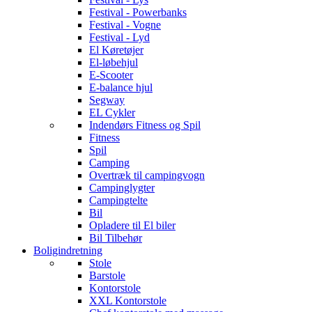
Festival - Powerbanks
Festival - Vogne
Festival - Lyd
El Køretøjer
El-løbehjul
E-Scooter
E-balance hjul
Segway
EL Cykler
Indendørs Fitness og Spil
Fitness
Spil
Camping
Overtræk til campingvogn
Campinglygter
Campingtelte
Bil
Opladere til El biler
Bil Tilbehør
Boligindretning
Stole
Barstole
Kontorstole
XXL Kontorstole