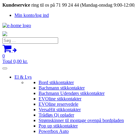
Kundeservice
ring til os på 71 99 24 44 (Mandag-onsdag 9:00-12:00,
Min konto/log ind
Søg
efter:
0
Total
0,00
kr.
El & Lys
Bord stikkontakter
Bachmann stikkontakter
Bachmann Udendørs stikkontakter
EVOline stikkontakter
EVOline reservedele
VersaHit stikkontakter
Trådløs Qi oplader
Strømskinner til montage ovenpå bordpladen
Pop up stikkontakter
Powerbox Auto