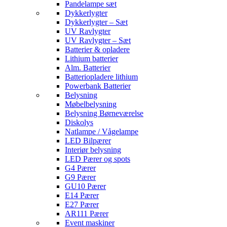
Pandelampe sæt
Dykkerlygter
Dykkerlygter – Sæt
UV Ravlygter
UV Ravlygter – Sæt
Batterier & opladere
Lithium batterier
Alm. Batterier
Batteriopladere lithium
Powerbank Batterier
Belysning
Møbelbelysning
Belysning Børneværelse
Diskolys
Natlampe / Vågelampe
LED Bilpærer
Interiør belysning
LED Pærer og spots
G4 Pærer
G9 Pærer
GU10 Pærer
E14 Pærer
E27 Pærer
AR111 Pærer
Event maskiner