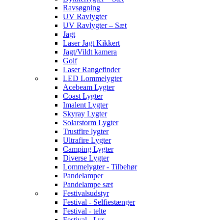
Ravsøgning
UV Ravlygter
UV Ravlygter – Sæt
Jagt
Laser Jagt Kikkert
Jagt/Vildt kamera
Golf
Laser Rangefinder
LED Lommelygter
Acebeam Lygter
Coast Lygter
Imalent Lygter
Skyray Lygter
Solarstorm Lygter
Trustfire lygter
Ultrafire Lygter
Camping Lygter
Diverse Lygter
Lommelygter - Tilbehør
Pandelamper
Pandelampe sæt
Festivalsudstyr
Festival - Selfiestænger
Festival - telte
Festival - Lys