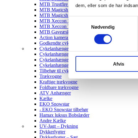
MTB Trustfire Lygter
dem, eller som de har indsaml
MTB Magicshine Lygter
MTB Magicshine Tilbehør
Samtykkevalg
MTB Xeccon Lygter
MTB Xeccon Tilbehør
Nødvendig
MTB Gaveæske
Action kamera til MTB
Godkendte cykellygter & tilbehør
Cykelanhængere
Cykelanhænger til Børn
Cykelanhænger til hunde
Afvis
Cykelanhænger Cargo
Tilbehør til cykelanhængere
Trækvogne
Kraftige trækvogne
Foldbare trækvogne
ATV Anhænger
Kælke
EKO Snowstar
- EKO Snowstar tilbehør
Hamax luksus Bobslæder
Andre Kælke
UV-Jagt – Dykning
Dykkerlygter
Dykkerlygter – Sæt