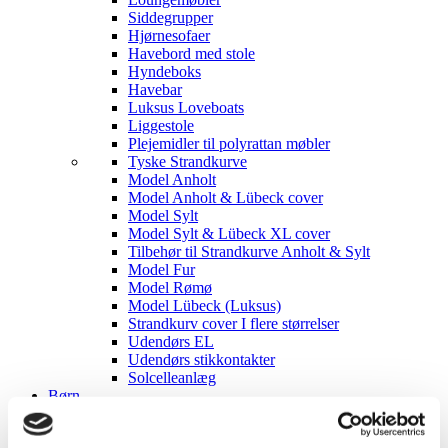
Siddegrupper
Hjørnesofaer
Havebord med stole
Hyndeboks
Havebar
Luksus Loveboats
Liggestole
Plejemidler til polyrattan møbler
Tyske Strandkurve
Model Anholt
Model Anholt & Lübeck cover
Model Sylt
Model Sylt & Lübeck XL cover
Tilbehør til Strandkurve Anholt & Sylt
Model Fur
Model Rømø
Model Lübeck (Luksus)
Strandkurv cover I flere størrelser
Udendørs EL
Udendørs stikkontakter
Solcelleanlæg
Børn
Børnemøbler
Sminkeborde til børn