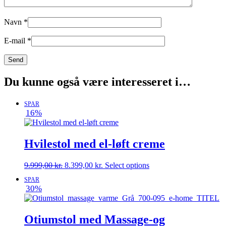
Navn
*
E-mail
*
Du kunne også være interesseret i…
SPAR
16%
Hvilestol med el-løft creme
Den
Den
9.999,00
kr.
8.399,00
kr.
Select options
oprindelige
aktuelle
SPAR
pris
pris
30%
var:
er:
9.999,00 kr..
8.399,00 kr..
Otiumstol med Massage-og