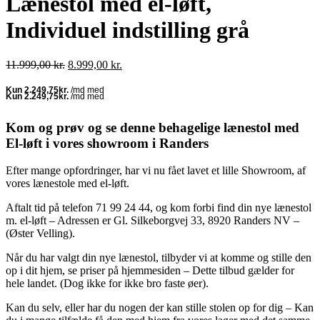
Lænestol med el-løft,
Individuel indstilling grå
Den
Den
11.999,00
kr.
8.999,00
kr.
oprindelige
aktuelle
pris
pris
var:
er:
11.999,00 kr..
8.999,00 kr..
Kom og prøv og se denne behagelige lænestol med
El-løft i vores showroom i Randers
Efter mange opfordringer, har vi nu fået lavet et lille Showroom, af
vores lænestole med el-løft.
Aftalt tid på telefon 71 99 24 44, og kom forbi find din nye lænestol
m. el-løft – Adressen er Gl. Silkeborgvej 33, 8920 Randers NV –
(Øster Velling).
Når du har valgt din nye lænestol, tilbyder vi at komme og stille den
op i dit hjem, se priser på hjemmesiden – Dette tilbud gælder for
hele landet. (Dog ikke for ikke bro faste øer).
Kan du selv, eller har du nogen der kan stille stolen op for dig – Kan