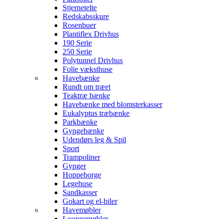
Stjernetelte
Redskabsskure
Rosenbuer
Plantiflex Drivhus
190 Serie
250 Serie
Polytunnel Drivhus
Folie væksthuse
Havebænke
Rundt om træet
Teaktræ bænke
Havebænke med blomsterkasser
Eukalyptus træbænke
Parkbænke
Gyngebænke
Udendørs leg & Spil
Sport
Trampoliner
Gynger
Hoppeborge
Legehuse
Sandkasser
Gokart og el-biler
Havemøbler
Loungemøbler