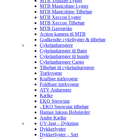
MTB Trustfire Lygter
MTB Magicshine Lygter
MTB Magicshine Tilbehør
MTB Xeccon Lygter
MTB Xeccon Tilbehør
MTB Gaveæske
Action kamera til MTB
Godkendte cykellygter & tilbehør
Cykelanhængere
Cykelanhænger til Børn
Cykelanhænger til hunde
Cykelanhænger Cargo
Tilbehør til cykelanhængere
Trækvogne
Kraftige trækvogne
Foldbare trækvogne
ATV Anhænger
Kælke
EKO Snowstar
- EKO Snowstar tilbehør
Hamax luksus Bobslæder
Andre Kælke
UV-Jagt – Dykning
Dykkerlygter
Dykkerlygter – Sæt