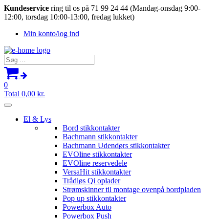
Kundeservice
ring til os på 71 99 24 44 (Mandag-onsdag 9:00-
12:00, torsdag 10:00-13:00, fredag lukket)
Min konto/log ind
Søg
efter:
0
Total
0,00
kr.
El & Lys
Bord stikkontakter
Bachmann stikkontakter
Bachmann Udendørs stikkontakter
EVOline stikkontakter
EVOline reservedele
VersaHit stikkontakter
Trådløs Qi oplader
Strømskinner til montage ovenpå bordpladen
Pop up stikkontakter
Powerbox Auto
Powerbox Push