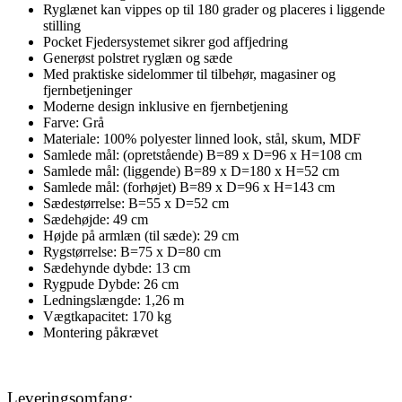
Ryglænet kan vippes op til 180 grader og placeres i liggende
stilling
Pocket Fjedersystemet sikrer god affjedring
Generøst polstret ryglæn og sæde
Med praktiske sidelommer til tilbehør, magasiner og
fjernbetjeninger
Moderne design inklusive en fjernbetjening
Farve: Grå
Materiale: 100% polyester linned look, stål, skum, MDF
Samlede mål: (opretstående) B=89 x D=96 x H=108 cm
Samlede mål: (liggende) B=89 x D=180 x H=52 cm
Samlede mål: (forhøjet) B=89 x D=96 x H=143 cm
Sædestørrelse: B=55 x D=52 cm
Sædehøjde: 49 cm
Højde på armlæn (til sæde): 29 cm
Rygstørrelse: B=75 x D=80 cm
Sædehynde dybde: 13 cm
Rygpude Dybde: 26 cm
Ledningslængde: 1,26 m
Vægtkapacitet: 170 kg
Montering påkrævet
Leveringsomfang: