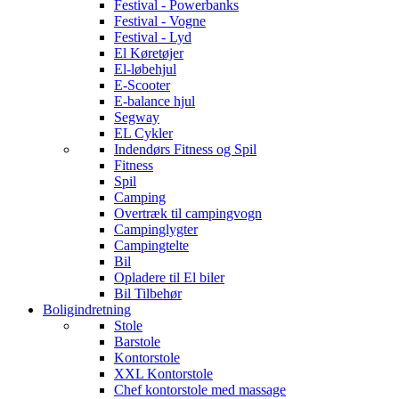
Festival - Powerbanks
Festival - Vogne
Festival - Lyd
El Køretøjer
El-løbehjul
E-Scooter
E-balance hjul
Segway
EL Cykler
Indendørs Fitness og Spil
Fitness
Spil
Camping
Overtræk til campingvogn
Campinglygter
Campingtelte
Bil
Opladere til El biler
Bil Tilbehør
Boligindretning
Stole
Barstole
Kontorstole
XXL Kontorstole
Chef kontorstole med massage