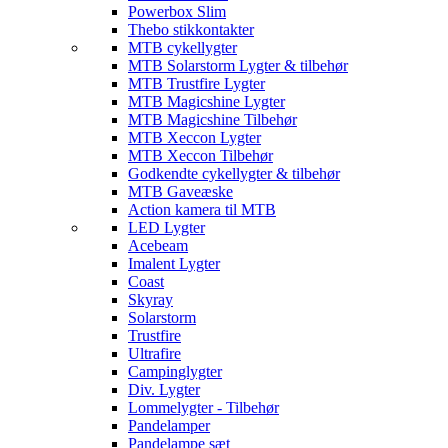
Powerbox Slim
Thebo stikkontakter
MTB cykellygter
MTB Solarstorm Lygter & tilbehør
MTB Trustfire Lygter
MTB Magicshine Lygter
MTB Magicshine Tilbehør
MTB Xeccon Lygter
MTB Xeccon Tilbehør
Godkendte cykellygter & tilbehør
MTB Gaveæske
Action kamera til MTB
LED Lygter
Acebeam
Imalent Lygter
Coast
Skyray
Solarstorm
Trustfire
Ultrafire
Campinglygter
Div. Lygter
Lommelygter - Tilbehør
Pandelamper
Pandelampe sæt