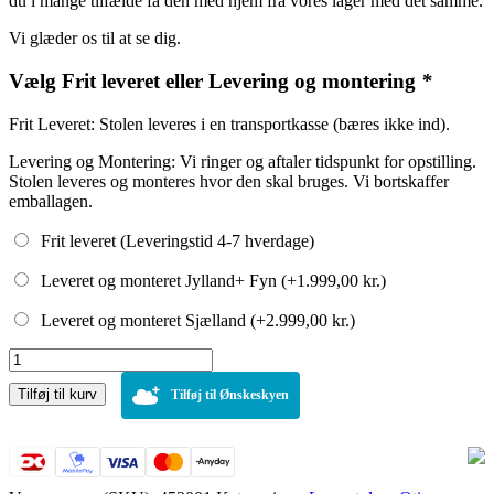
du i mange tilfælde få den med hjem fra vores lager med det samme.
Vi glæder os til at se dig.
Vælg Frit leveret eller Levering og montering
*
Frit Leveret: Stolen leveres i en transportkasse (bæres ikke ind).
Levering og Montering: Vi ringer og aftaler tidspunkt for opstilling.
Stolen leveres og monteres hvor den skal bruges. Vi bortskaffer
emballagen.
Frit leveret (Leveringstid 4-7 hverdage)
Leveret og monteret Jylland+ Fyn (+
1.999,00
kr.
)
Leveret og monteret Sjælland (+
2.999,00
kr.
)
Lænestol
med
Tilføj til kurv
el-
Tilføj til Ønskeskyen
løft,
Individuel
indstilling
grå