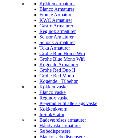
Køkken armaturer
Blanco Armaturer
Franke Armaturer
KWC Armaturer
Gastro Armaturer
Reginox armaturer
Sensor Armaturer
Schock Armaturer
Teka Armaturer
Grohe Blue Home Wifi
Grohe Blue Mono Wifi
Kogende Armaturer
Grohe Red Duo II
Grohe Red Mono
Kogende - Tilbehør
Køkken vaske
Blanco vaske
Reginox vaske
Plejemidler til alle slags vaske
Køkkenkværn
InSinkErator
Badeværelses armaturer
Håndvaske armaturer
Sæbedispensere
Blanco sæbedispensere