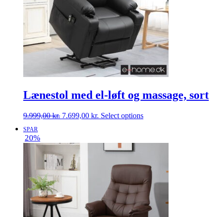
Lænestol med el-løft og massage, sort
Den
Den
9.999,00
kr.
7.699,00
kr.
Select options
oprindelige
aktuelle
SPAR
pris
pris
20%
var:
er:
9.999,00 kr..
7.699,00 kr..