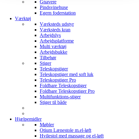
Gnavere
Pindsvinehuse
Egern foderstation
Værktøj
Værksteds udstyr
Værksteds kran
Arbejdslys
Arbejdsplatforme
Multi værktøj
Arbejdsbukke
Tilbehør
Stiger
Teleskopstiger
Teleskopstiger med soft luk
Teleskopstiger Pro
Foldbare Teleskopstiger
Foldbare Teleskopstiger Pro
Multifunktions-stiger
Stiger til både
Hjælpemidler
Møbler
Otium Lænestole m.el-løft
Hvilestol med massage og el-løft