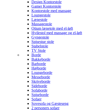
Design Kontorstole
Gamer Kontorstole
Kontorstole med massage
Loungestole
Lænestole
Massagestole
Otium lænetole med el-løft
Hvilestol med massage og el-løft
Gyngestole
Spisestue stole
Stabelstole
TV Stole
Borde
Bakkeborde
Barborde
Højborde
Loungeborde
Messeborde
Skriveborde
Sideborde
Sofaborde
Spiseborde
Sofaer
Sovesofa og Gæsteseng
2 personers sofaer