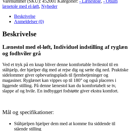
antal
Varenummer (SKU):
452001
Kategorier:
- Lænestole
,
- Otium
lænetole med el-løft
,
Nyheder
Beskrivelse
Anmeldelser (0)
Beskrivelse
Lænestol med el-løft, Individuel indstilling af ryglæn
og fodhviler grå
Ved et tryk på en knap bliver denne komfortable hvilestol til en
ståhjælp, der hjælper dig med at rejse dig og sætte dig ned. Praktiske
sidelommer giver opbevaringsplads til fjernbetjeninger og
magasiner. Ryglænet kan vippes op til 180° og også placeres i
liggende stilling. På denne lænestol kan du komfortabelt se tv,
slappe af og hvile. En indbygget fodstøtte giver ekstra komfort.
Mål og specifikationer:
Ståhjælpen hjælper dem med at komme fra siddende til
stående stilling