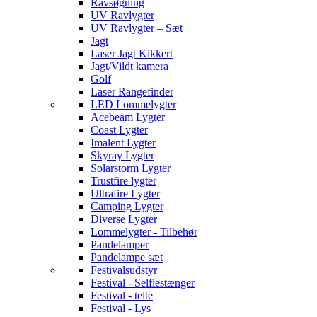
Ravsøgning
UV Ravlygter
UV Ravlygter – Sæt
Jagt
Laser Jagt Kikkert
Jagt/Vildt kamera
Golf
Laser Rangefinder
LED Lommelygter
Acebeam Lygter
Coast Lygter
Imalent Lygter
Skyray Lygter
Solarstorm Lygter
Trustfire lygter
Ultrafire Lygter
Camping Lygter
Diverse Lygter
Lommelygter - Tilbehør
Pandelamper
Pandelampe sæt
Festivalsudstyr
Festival - Selfiestænger
Festival - telte
Festival - Lys