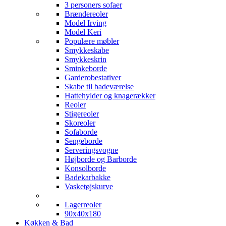
3 personers sofaer
Brændereoler
Model Irving
Model Keri
Populære møbler
Smykkeskabe
Smykkeskrin
Sminkeborde
Garderobestativer
Skabe til badeværelse
Hattehylder og knagerækker
Reoler
Stigereoler
Skoreoler
Sofaborde
Sengeborde
Serveringsvogne
Højborde og Barborde
Konsolborde
Badekarbakke
Vasketøjskurve
Lagerreoler
90x40x180
Køkken & Bad