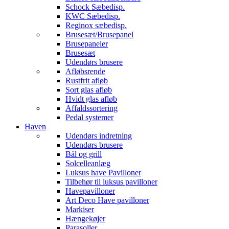
Schock Sæbedisp.
KWC Sæbedisp.
Reginox sæbedisp.
Brusesæt/Brusepanel
Brusepaneler
Brusesæt
Udendørs brusere
Afløbsrende
Rustfrit afløb
Sort glas afløb
Hvidt glas afløb
Affaldssortering
Pedal systemer
Haven
Udendørs indretning
Udendørs brusere
Bål og grill
Solcelleanlæg
Luksus have Pavilloner
Tilbehør til luksus pavilloner
Havepavilloner
Art Deco Have pavilloner
Markiser
Hængekøjer
Parasoller