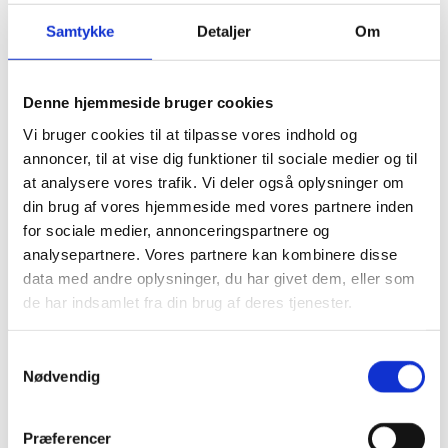
Opbevaring
Borde & stole
Samtykke
Detaljer
Om
Sofaer & lænestole
Belysning Børn
Belysning Børneværelse
Diskolys
Denne hjemmeside bruger cookies
Natlampe / Vågelampe
Kælke
Vi bruger cookies til at tilpasse vores indhold og
- EKO Snowstar
annoncer, til at vise dig funktioner til sociale medier og til
- EKO Snowstar tilbehør
Hamax luksus Bobslæder
at analysere vores trafik. Vi deler også oplysninger om
Andre Kælke
din brug af vores hjemmeside med vores partnere inden
Udendørs leg og spil
for sociale medier, annonceringspartnere og
Leg
Sport
analysepartnere. Vores partnere kan kombinere disse
Trampoliner
data med andre oplysninger, du har givet dem, eller som
Gynger
de har indsamlet fra din brug af deres tjenester.
Hoppeborge
Legehuse
Sandkasser
Samtykkevalg
Gokart og el-biler
Nødvendig
Halloween
Indendørs leg og spil
Spil
Legetøj
Præferencer