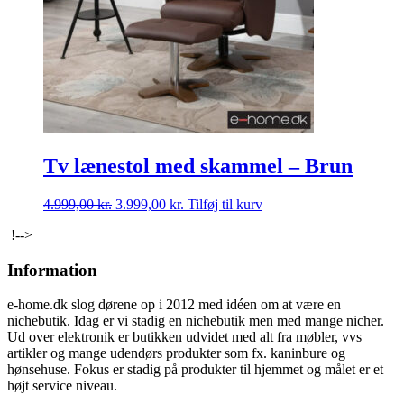
Tv lænestol med skammel – Brun
Den
Den
4.999,00
kr.
3.999,00
kr.
Tilføj til kurv
oprindelige
aktuelle
!-->
pris
pris
var:
er:
Information
4.999,00 kr..
3.999,00 kr..
e-home.dk slog dørene op i 2012 med idéen om at være en
nichebutik. Idag er vi stadig en nichebutik men med mange nicher.
Ud over elektronik er butikken udvidet med alt fra møbler, vvs
artikler og mange udendørs produkter som fx. kaninbure og
hønsehuse. Fokus er stadig på produkter til hjemmet og målet er et
højt service niveau.