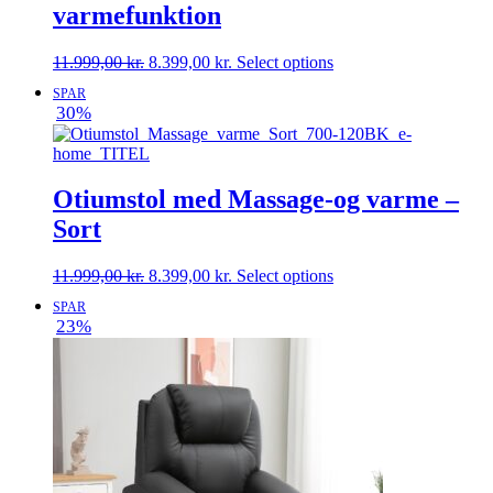
varmefunktion
Den
Den
11.999,00
kr.
8.399,00
kr.
Select options
oprindelige
aktuelle
SPAR
pris
pris
30%
var:
er:
11.999,00 kr..
8.399,00 kr..
Otiumstol med Massage-og varme –
Sort
Den
Den
11.999,00
kr.
8.399,00
kr.
Select options
oprindelige
aktuelle
SPAR
pris
pris
23%
var:
er:
11.999,00 kr..
8.399,00 kr..