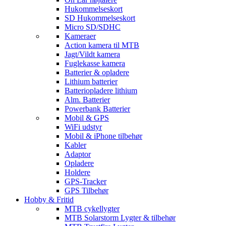
Hukommelseskort
SD Hukommelseskort
Micro SD/SDHC
Kameraer
Action kamera til MTB
Jagt/Vildt kamera
Fuglekasse kamera
Batterier & opladere
Lithium batterier
Batteriopladere lithium
Alm. Batterier
Powerbank Batterier
Mobil & GPS
WiFi udstyr
Mobil & iPhone tilbehør
Kabler
Adaptor
Opladere
Holdere
GPS-Tracker
GPS Tilbehør
Hobby & Fritid
MTB cykellygter
MTB Solarstorm Lygter & tilbehør