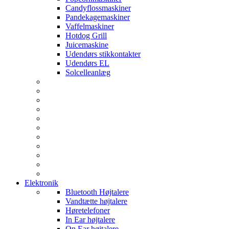
Candyflossmaskiner
Pandekagemaskiner
Vaffelmaskiner
Hotdog Grill
Juicemaskine
Udendørs stikkontakter
Udendørs EL
Solcelleanlæg
Elektronik
Bluetooth Højtalere
Vandtætte højtalere
Høretelefoner
In Ear højtalere
On Ear højtalere