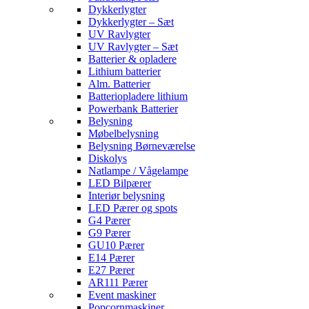
Dykkerlygter
Dykkerlygter – Sæt
UV Ravlygter
UV Ravlygter – Sæt
Batterier & opladere
Lithium batterier
Alm. Batterier
Batteriopladere lithium
Powerbank Batterier
Belysning
Møbelbelysning
Belysning Børneværelse
Diskolys
Natlampe / Vågelampe
LED Bilpærer
Interiør belysning
LED Pærer og spots
G4 Pærer
G9 Pærer
GU10 Pærer
E14 Pærer
E27 Pærer
AR111 Pærer
Event maskiner
Popcornmaskiner