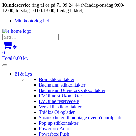
Kundeservice
ring til os på 71 99 24 44 (Mandag-onsdag 9:00-
12:00, torsdag 10:00-13:00, fredag lukket)
Min konto/log ind
Søg
efter:
0
Total
0,00
kr.
El & Lys
Bord stikkontakter
Bachmann stikkontakter
Bachmann Udendørs stikkontakter
EVOline stikkontakter
EVOline reservedele
VersaHit stikkontakter
Trådløs Qi oplader
Strømskinner til montage ovenpå bordpladen
Pop up stikkontakter
Powerbox Auto
Powerbox Push