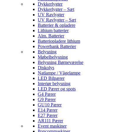
Dykkerlygter
Dykkerlygter – Sæt
UV Ravlygter
UV Ravlygter – Sæt
Batterier & opladere
Lithium batterier
Alm. Batterier
Batteriopladere lithium
Powerbank Batterier
Belysning
Møbelbelysning
Belysning Børneværelse
Diskolys
Natlampe / Vågelampe
LED Bilpærer
Interiør belysning
LED Pærer og spots
G4 Pærer
G9 Pærer
GU10 Pærer
E14 Pærer
E27 Pærer
AR111 Pærer
Event maskiner
Popcornmaskiner