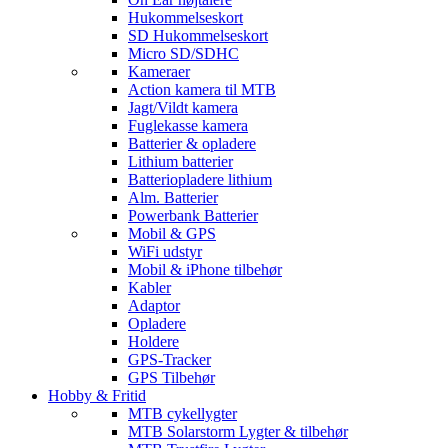
Hukommelseskort
SD Hukommelseskort
Micro SD/SDHC
Kameraer
Action kamera til MTB
Jagt/Vildt kamera
Fuglekasse kamera
Batterier & opladere
Lithium batterier
Batteriopladere lithium
Alm. Batterier
Powerbank Batterier
Mobil & GPS
WiFi udstyr
Mobil & iPhone tilbehør
Kabler
Adaptor
Opladere
Holdere
GPS-Tracker
GPS Tilbehør
Hobby & Fritid
MTB cykellygter
MTB Solarstorm Lygter & tilbehør