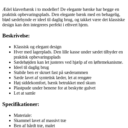
Ædel klaverbænk i to modeller! De elegante bænke har begge en
praktisk opbevaringsplads. Den elegante bænk med en behagelig,
blød sædehynde er ideel til daglig brug, og takket være det klassiske
design kan den integreres perfekt i ethvert hjem.
Beskrivelse:
Klassisk og elegant design
Hver med lagerplads. Den lille kasse under sædet tilbyder en
praktisk opbevaringsplads
Sædehøjden kan let justeres ved hjælp af en løftemekanisme.
Ideel til daglig brug
Stabile ben er skruet fast på sæderammen
Sæde lavet af syntetisk læder, let at rengøre
Høj siddekomfort, bænk betrukket med skum
Plastpude under benene for at beskytte gulvet
Let at samle
Specifikationer:
Materiale:
Skammel lavet af massivt træ
Ben af ​​hårdt træ, malet