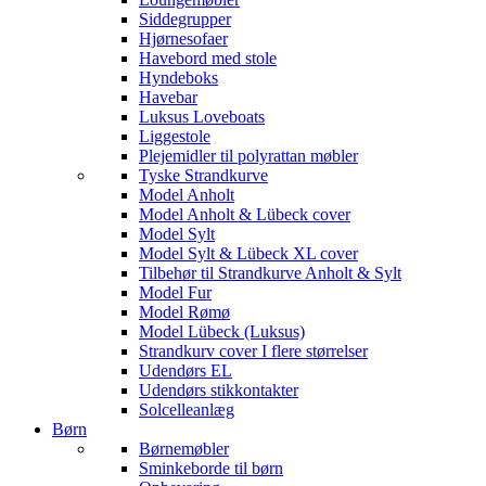
Siddegrupper
Hjørnesofaer
Havebord med stole
Hyndeboks
Havebar
Luksus Loveboats
Liggestole
Plejemidler til polyrattan møbler
Tyske Strandkurve
Model Anholt
Model Anholt & Lübeck cover
Model Sylt
Model Sylt & Lübeck XL cover
Tilbehør til Strandkurve Anholt & Sylt
Model Fur
Model Rømø
Model Lübeck (Luksus)
Strandkurv cover I flere størrelser
Udendørs EL
Udendørs stikkontakter
Solcelleanlæg
Børn
Børnemøbler
Sminkeborde til børn