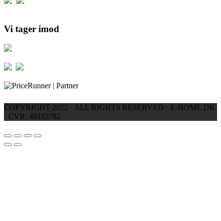
Vi tager imod
COPYRIGHT 2022 · ALL RIGHTS RESERVED · E-HOME.DK
· CVR: 40193782