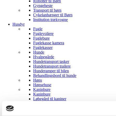
Robotter til Børn
Gyngeheste
Transport til børn
Cykelanhænger til Børn
Institution trækvogne
Husdyr
Fugle
Fuglevoliere
Fuglebure
Fuglekasse kamera
Fuglekasser
Hunde
Hvalpegårde
Hundetransport tasker
Hundetransport trailere
Hunderamper til bilen
Behandlingsbord til hunde
Høns
Hønsehuse
Kaninbure
Kaninbure
Løbegård til kaniner
Katte
Kattehuse
Kradsetræer