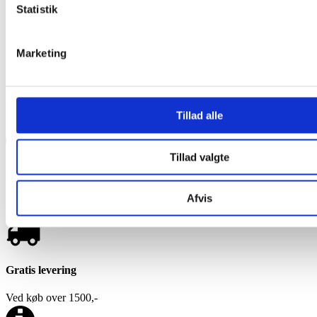
Massage Stole
Statistik
Kørestolsramper
Kørestolsramper single
Kørestolsramper multi
Marketing
Fjernstyret hjælp
Smart home produkter
Robotter til hjemmet
Prepper sager
Gode sager at preppe
Tillad alle
Tillad valgte
Hurtig levering
Afvis
Dag til dag levering
Gratis levering
Ved køb over 1500,-