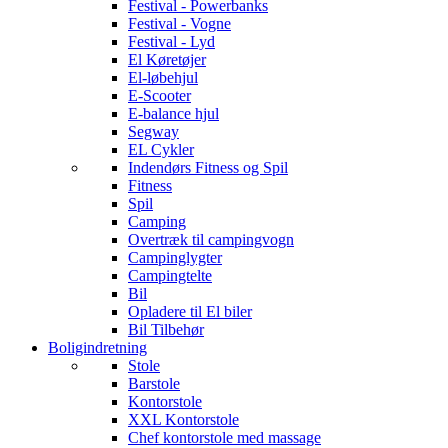
Festival - Powerbanks
Festival - Vogne
Festival - Lyd
El Køretøjer
El-løbehjul
E-Scooter
E-balance hjul
Segway
EL Cykler
Indendørs Fitness og Spil
Fitness
Spil
Camping
Overtræk til campingvogn
Campinglygter
Campingtelte
Bil
Opladere til El biler
Bil Tilbehør
Boligindretning
Stole
Barstole
Kontorstole
XXL Kontorstole
Chef kontorstole med massage