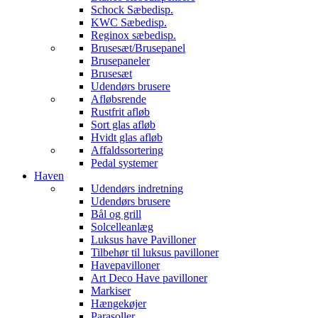
Schock Sæbedisp.
KWC Sæbedisp.
Reginox sæbedisp.
Brusesæt/Brusepanel
Brusepaneler
Brusesæt
Udendørs brusere
Afløbsrende
Rustfrit afløb
Sort glas afløb
Hvidt glas afløb
Affaldssortering
Pedal systemer
Haven
Udendørs indretning
Udendørs brusere
Bål og grill
Solcelleanlæg
Luksus have Pavilloner
Tilbehør til luksus pavilloner
Havepavilloner
Art Deco Have pavilloner
Markiser
Hængekøjer
Parasoller