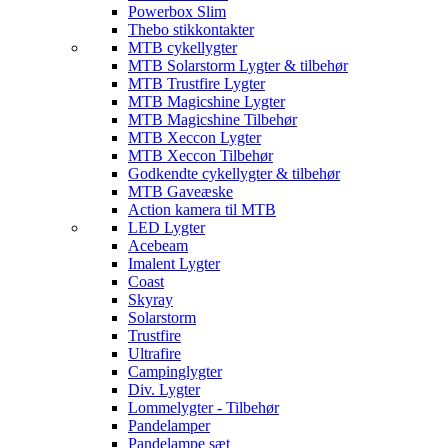
Powerbox Slim
Thebo stikkontakter
MTB cykellygter
MTB Solarstorm Lygter & tilbehør
MTB Trustfire Lygter
MTB Magicshine Lygter
MTB Magicshine Tilbehør
MTB Xeccon Lygter
MTB Xeccon Tilbehør
Godkendte cykellygter & tilbehør
MTB Gaveæske
Action kamera til MTB
LED Lygter
Acebeam
Imalent Lygter
Coast
Skyray
Solarstorm
Trustfire
Ultrafire
Campinglygter
Div. Lygter
Lommelygter - Tilbehør
Pandelamper
Pandelampe sæt