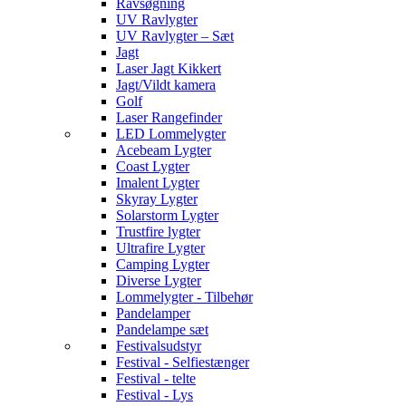
Ravsøgning
UV Ravlygter
UV Ravlygter – Sæt
Jagt
Laser Jagt Kikkert
Jagt/Vildt kamera
Golf
Laser Rangefinder
LED Lommelygter
Acebeam Lygter
Coast Lygter
Imalent Lygter
Skyray Lygter
Solarstorm Lygter
Trustfire lygter
Ultrafire Lygter
Camping Lygter
Diverse Lygter
Lommelygter - Tilbehør
Pandelamper
Pandelampe sæt
Festivalsudstyr
Festival - Selfiestænger
Festival - telte
Festival - Lys