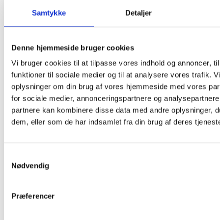
Gnavere
Pindsvinehuse
Samtykke
Detaljer
Egern foderstation
Værktøj
Værksteds udstyr
Værksteds kran
Denne hjemmeside bruger cookies
Arbejdslys
Vi bruger cookies til at tilpasse vores indhold og annoncer, til
Arbejdsplatforme
Multi værktøj
funktioner til sociale medier og til at analysere vores trafik. 
Arbejdsbukke
oplysninger om din brug af vores hjemmeside med vores par
Tilbehør
for sociale medier, annonceringspartnere og analysepartnere
Stiger
Teleskopstiger
partnere kan kombinere disse data med andre oplysninger, du
Teleskopstiger med soft luk
dem, eller som de har indsamlet fra din brug af deres tjeneste
Teleskopstiger Pro
Foldbare Teleskopstiger
Foldbare Teleskopstiger Pro
Multifunktions-stiger
Samtykkevalg
Stiger til både
Nødvendig
Hjælpemidler
Præferencer
Møbler
Otium Lænestole m.el-løft
Hvilestol med massage og el-løft