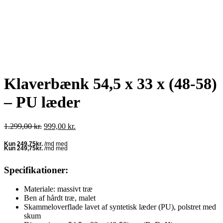
Klaverbænk 54,5 x 33 x (48-58)
– PU læder
Den
Den
1.299,00
kr.
999,00
kr.
oprindelige
aktuelle
pris
pris
var:
er:
1.299,00 kr..
999,00 kr..
Specifikationer:
Materiale: massivt træ
Ben af ​​hårdt træ, malet
Skammeloverflade lavet af syntetisk læder (PU), polstret med
skum