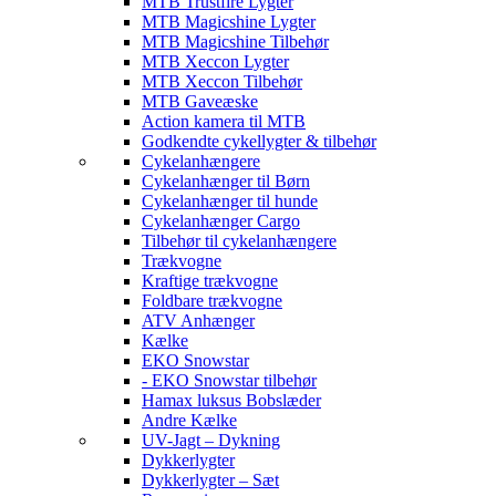
MTB Trustfire Lygter
MTB Magicshine Lygter
MTB Magicshine Tilbehør
MTB Xeccon Lygter
MTB Xeccon Tilbehør
MTB Gaveæske
Action kamera til MTB
Godkendte cykellygter & tilbehør
Cykelanhængere
Cykelanhænger til Børn
Cykelanhænger til hunde
Cykelanhænger Cargo
Tilbehør til cykelanhængere
Trækvogne
Kraftige trækvogne
Foldbare trækvogne
ATV Anhænger
Kælke
EKO Snowstar
- EKO Snowstar tilbehør
Hamax luksus Bobslæder
Andre Kælke
UV-Jagt – Dykning
Dykkerlygter
Dykkerlygter – Sæt