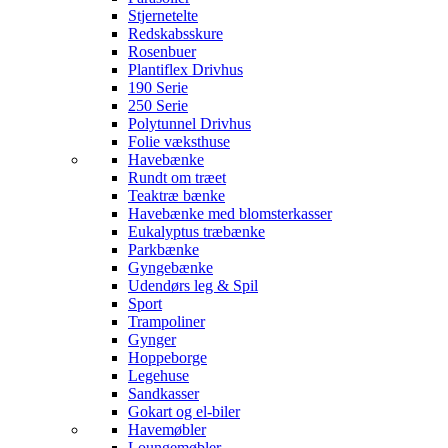
Stjernetelte
Redskabsskure
Rosenbuer
Plantiflex Drivhus
190 Serie
250 Serie
Polytunnel Drivhus
Folie væksthuse
Havebænke
Rundt om træet
Teaktræ bænke
Havebænke med blomsterkasser
Eukalyptus træbænke
Parkbænke
Gyngebænke
Udendørs leg & Spil
Sport
Trampoliner
Gynger
Hoppeborge
Legehuse
Sandkasser
Gokart og el-biler
Havemøbler
Loungemøbler