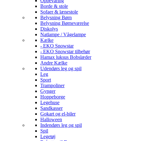
Opbevaring
Borde & stole
Sofaer & lænestole
Belysning Børn
Belysning Børneværelse
Diskolys
Natlampe / Vågelampe
Kælke
- EKO Snowstar
- EKO Snowstar tilbehør
Hamax luksus Bobslæder
Andre Kælke
Udendørs leg og spil
Leg
Sport
Trampoliner
Gynger
Hoppeborge
Legehuse
Sandkasser
Gokart og el-biler
Halloween
Indendørs leg og spil
Spil
Legetøj