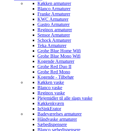
Køkken armaturer
Blanco Armaturer
Franke Armaturer
KWC Armaturer
Gastro Armaturer
Reginox armaturer
Sensor Armaturer
Schock Armaturer
Teka Armaturer
Grohe Blue Home Wifi
Grohe Blue Mono Wifi
Kogende Armaturer
Grohe Red Duo II
Grohe Red Mono
Kogende - Tilbehør
Køkken vaske
Blanco vaske
Reginox vaske
Plejemidler til alle slags vaske
Køkkenkværn
InSinkErator
Badeværelses armaturer
Håndvaske armaturer
Sæbedispensere
Blanco sæbedispensere