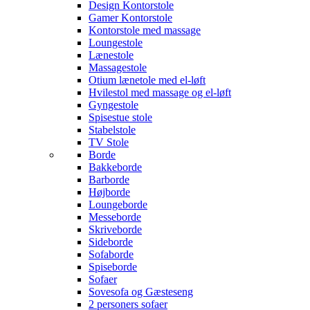
Design Kontorstole
Gamer Kontorstole
Kontorstole med massage
Loungestole
Lænestole
Massagestole
Otium lænetole med el-løft
Hvilestol med massage og el-løft
Gyngestole
Spisestue stole
Stabelstole
TV Stole
Borde
Bakkeborde
Barborde
Højborde
Loungeborde
Messeborde
Skriveborde
Sideborde
Sofaborde
Spiseborde
Sofaer
Sovesofa og Gæsteseng
2 personers sofaer