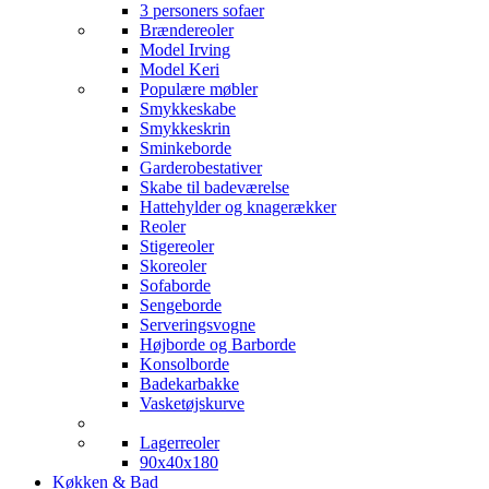
3 personers sofaer
Brændereoler
Model Irving
Model Keri
Populære møbler
Smykkeskabe
Smykkeskrin
Sminkeborde
Garderobestativer
Skabe til badeværelse
Hattehylder og knagerækker
Reoler
Stigereoler
Skoreoler
Sofaborde
Sengeborde
Serveringsvogne
Højborde og Barborde
Konsolborde
Badekarbakke
Vasketøjskurve
Lagerreoler
90x40x180
Køkken & Bad