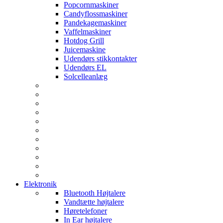
Popcornmaskiner
Candyflossmaskiner
Pandekagemaskiner
Vaffelmaskiner
Hotdog Grill
Juicemaskine
Udendørs stikkontakter
Udendørs EL
Solcelleanlæg
Elektronik
Bluetooth Højtalere
Vandtætte højtalere
Høretelefoner
In Ear højtalere