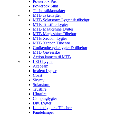
Powerbox Push
Powerbox Slim
Thebo stikkontakter
MTB cykellygter
MTB Solarstorm Lygter & tilbehør
MTB Trustfire Lygter
MTB Magicshine Lygter
MTB Magicshine Tilbehør
MTB Xeccon Lygter
MTB Xeccon Tilbehør
Godkendte cykellygter & tilbehør
MTB Gaveæske
Action kamera til MTB
LED Lygter
Acebeam
Imalent Lygter
Coast
Skyray
Solarstorm
Trustfire
Ultrafire
Campinglygter
Div. Lygter
Lommelygter - Tilbehør
Pandelamper