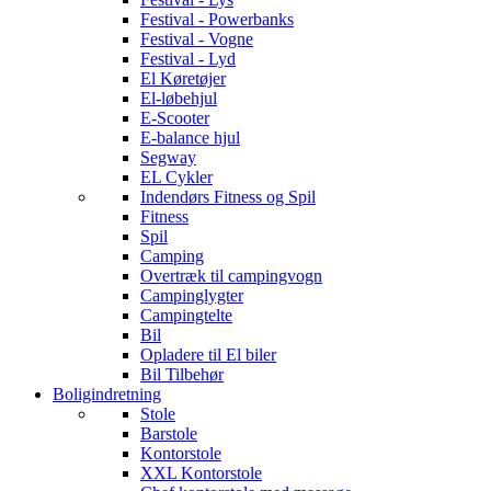
Festival - Powerbanks
Festival - Vogne
Festival - Lyd
El Køretøjer
El-løbehjul
E-Scooter
E-balance hjul
Segway
EL Cykler
Indendørs Fitness og Spil
Fitness
Spil
Camping
Overtræk til campingvogn
Campinglygter
Campingtelte
Bil
Opladere til El biler
Bil Tilbehør
Boligindretning
Stole
Barstole
Kontorstole
XXL Kontorstole