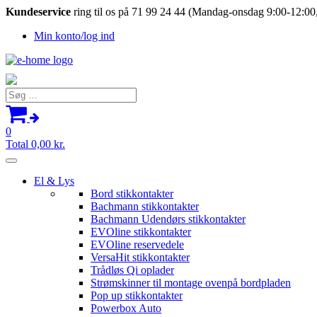
Kundeservice
ring til os på 71 99 24 44 (Mandag-onsdag 9:00-12:00,
Min konto/log ind
Søg
efter:
0
Total
0,00
kr.
El & Lys
Bord stikkontakter
Bachmann stikkontakter
Bachmann Udendørs stikkontakter
EVOline stikkontakter
EVOline reservedele
VersaHit stikkontakter
Trådløs Qi oplader
Strømskinner til montage ovenpå bordpladen
Pop up stikkontakter
Powerbox Auto