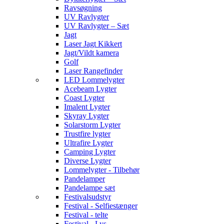
Ravsøgning
UV Ravlygter
UV Ravlygter – Sæt
Jagt
Laser Jagt Kikkert
Jagt/Vildt kamera
Golf
Laser Rangefinder
LED Lommelygter
Acebeam Lygter
Coast Lygter
Imalent Lygter
Skyray Lygter
Solarstorm Lygter
Trustfire lygter
Ultrafire Lygter
Camping Lygter
Diverse Lygter
Lommelygter - Tilbehør
Pandelamper
Pandelampe sæt
Festivalsudstyr
Festival - Selfiestænger
Festival - telte
Festival - Lys