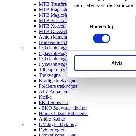
MTB Trustfire Lygter
dem, eller som de har indsaml
MTB Magicshine Lygter
MTB Magicshine Tilbehør
Samtykkevalg
MTB Xeccon Lygter
MTB Xeccon Tilbehør
Nødvendig
MTB Gaveæske
Action kamera til MTB
Godkendte cykellygter & tilbehør
Cykelanhængere
Cykelanhænger til Børn
Cykelanhænger til hunde
Afvis
Cykelanhænger Cargo
Tilbehør til cykelanhængere
Trækvogne
Kraftige trækvogne
Foldbare trækvogne
ATV Anhænger
Kælke
EKO Snowstar
- EKO Snowstar tilbehør
Hamax luksus Bobslæder
Andre Kælke
UV-Jagt – Dykning
Dykkerlygter
Dykkerlygter – Sæt