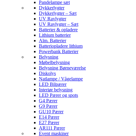
Pandelampe sæt
Dykkerlygter
Dykkerlygter – Sæt
UV Ravlygter
UV Ravlygter – Sæt
Batterier & opladere
Lithium batterier
Alm. Batterier
Batteriopladere lithium
Powerbank Batterier
Belysning
Møbelbelysning
Belysning Børneværelse
Diskolys
Natlampe / Vågelampe
LED Bilpærer
Interiør belysning
LED Pærer og spots
G4 Pærer
G9 Pærer
GU10 Pærer
E14 Pærer
E27 Pærer
AR111 Pærer
Event maskiner