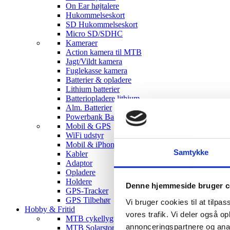
On Ear højtalere
Hukommelseskort
SD Hukommelseskort
Micro SD/SDHC
Kameraer
Action kamera til MTB
Jagt/Vildt kamera
Fuglekasse kamera
Batterier & opladere
Lithium batterier
Batteriopladere lithium
Alm. Batterier
Powerbank Batterier
Mobil & GPS
WiFi udstyr
Mobil & iPhone tilbehør
Samtykke
Kabler
Adaptor
Opladere
Holdere
Denne hjemmeside bruger c
GPS-Tracker
GPS Tilbehør
Vi bruger cookies til at tilpas
Hobby & Fritid
vores trafik. Vi deler også 
MTB cykellygter
annonceringspartnere og anal
MTB Solarstorm Lygter & tilbehør