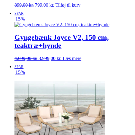
Den
Den
899,00
kr.
799,00
kr.
Tilføj til kurv
oprindelige
aktuelle
SPAR
pris
pris
15%
var:
er:
899,00 kr..
799,00 kr..
Gyngebænk Joyce V2, 150 cm,
teaktræ+hynde
Den
Den
4.699,00
kr.
3.999,00
kr.
Læs mere
oprindelige
aktuelle
SPAR
pris
pris
15%
var:
er:
4.699,00 kr..
3.999,00 kr..