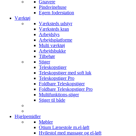
Gnavere
Pindsvinehuse
Egern foderstation
Værktøj
Værksteds udstyr
Værksteds kran
Arbejdslys
Arbejdsplatforme
Multi værktøj
Arbejdsbukke
Tilbehør
Stiger
Teleskopstiger
Teleskopstiger med soft luk
Teleskopstiger Pro
Foldbare Teleskopstiger
Foldbare Teleskopstiger Pro
Multifunktions-stiger
Stiger til både
Hjælpemidler
Møbler
Otium Lænestole m.el-løft
Hvilestol med massage og el-løft