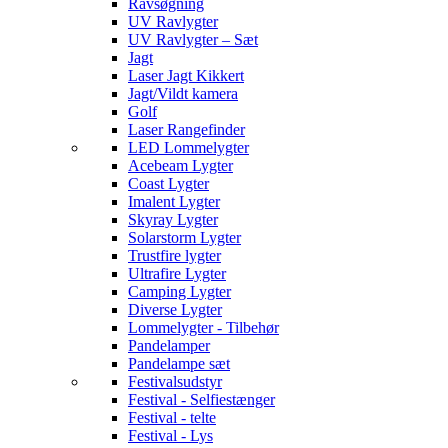
Ravsøgning
UV Ravlygter
UV Ravlygter – Sæt
Jagt
Laser Jagt Kikkert
Jagt/Vildt kamera
Golf
Laser Rangefinder
LED Lommelygter
Acebeam Lygter
Coast Lygter
Imalent Lygter
Skyray Lygter
Solarstorm Lygter
Trustfire lygter
Ultrafire Lygter
Camping Lygter
Diverse Lygter
Lommelygter - Tilbehør
Pandelamper
Pandelampe sæt
Festivalsudstyr
Festival - Selfiestænger
Festival - telte
Festival - Lys