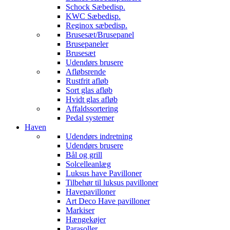
Schock Sæbedisp.
KWC Sæbedisp.
Reginox sæbedisp.
Brusesæt/Brusepanel
Brusepaneler
Brusesæt
Udendørs brusere
Afløbsrende
Rustfrit afløb
Sort glas afløb
Hvidt glas afløb
Affaldssortering
Pedal systemer
Haven
Udendørs indretning
Udendørs brusere
Bål og grill
Solcelleanlæg
Luksus have Pavilloner
Tilbehør til luksus pavilloner
Havepavilloner
Art Deco Have pavilloner
Markiser
Hængekøjer
Parasoller