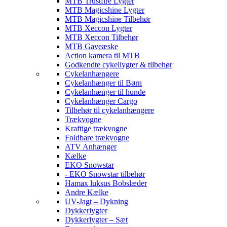
MTB Trustfire Lygter
MTB Magicshine Lygter
MTB Magicshine Tilbehør
MTB Xeccon Lygter
MTB Xeccon Tilbehør
MTB Gaveæske
Action kamera til MTB
Godkendte cykellygter & tilbehør
Cykelanhængere
Cykelanhænger til Børn
Cykelanhænger til hunde
Cykelanhænger Cargo
Tilbehør til cykelanhængere
Trækvogne
Kraftige trækvogne
Foldbare trækvogne
ATV Anhænger
Kælke
EKO Snowstar
- EKO Snowstar tilbehør
Hamax luksus Bobslæder
Andre Kælke
UV-Jagt – Dykning
Dykkerlygter
Dykkerlygter – Sæt