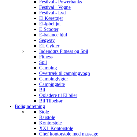
Festival - Powerbanks
Festival - Vogne
Festival - Lyd
El Køretøjer
El-løbehjul
E-Scooter
E-balance hjul
Segway
EL Cykler
Indendørs Fitness og Spil
Fitness
Spil
Camping
Overtræk til campingvogn
Campinglygter
Campingtelte
Bil
Opladere til El biler
Bil Tilbehør
Boligindretning
Stole
Barstole
Kontorstole
XXL Kontorstole
Chef kontorstole med massage