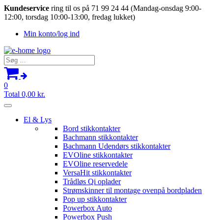
Kundeservice
ring til os på 71 99 24 44 (Mandag-onsdag 9:00-
12:00, torsdag 10:00-13:00, fredag lukket)
Min konto/log ind
Søg
efter:
0
Total
0,00
kr.
El & Lys
Bord stikkontakter
Bachmann stikkontakter
Bachmann Udendørs stikkontakter
EVOline stikkontakter
EVOline reservedele
VersaHit stikkontakter
Trådløs Qi oplader
Strømskinner til montage ovenpå bordpladen
Pop up stikkontakter
Powerbox Auto
Powerbox Push