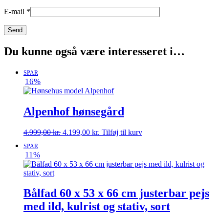
E-mail
*
Du kunne også være interesseret i…
SPAR
16%
Alpenhof hønsegård
Den
Den
4.999,00
kr.
4.199,00
kr.
Tilføj til kurv
oprindelige
aktuelle
SPAR
pris
pris
11%
var:
er:
4.999,00 kr..
4.199,00 kr..
Bålfad 60 x 53 x 66 cm justerbar pejs
med ild, kulrist og stativ, sort