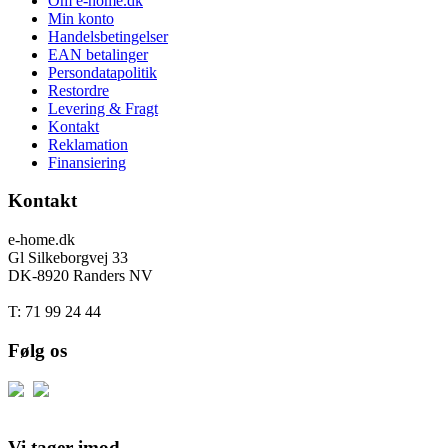
Om e-home.dk
Min konto
Handelsbetingelser
EAN betalinger
Persondatapolitik
Restordre
Levering & Fragt
Kontakt
Reklamation
Finansiering
Kontakt
e-home.dk
Gl Silkeborgvej 33
DK-8920 Randers NV
T: 71 99 24 44
Følg os
Vi tager imod