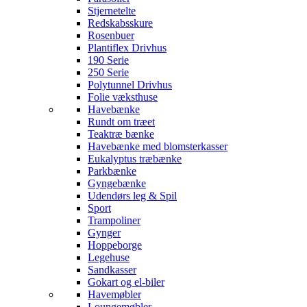
Stjernetelte
Redskabsskure
Rosenbuer
Plantiflex Drivhus
190 Serie
250 Serie
Polytunnel Drivhus
Folie væksthuse
Havebænke
Rundt om træet
Teaktræ bænke
Havebænke med blomsterkasser
Eukalyptus træbænke
Parkbænke
Gyngebænke
Udendørs leg & Spil
Sport
Trampoliner
Gynger
Hoppeborge
Legehuse
Sandkasser
Gokart og el-biler
Havemøbler
Loungemøbler