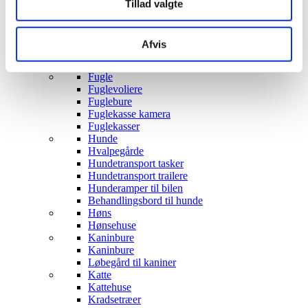
Robotter til Børn
Tillad valgte
Gyngeheste
Transport til børn
Cykelanhænger til Børn
Afvis
Institution trækvogne
Husdyr
Fugle
Fuglevoliere
Fuglebure
Fuglekasse kamera
Fuglekasser
Hunde
Hvalpegårde
Hundetransport tasker
Hundetransport trailere
Hunderamper til bilen
Behandlingsbord til hunde
Høns
Hønsehuse
Kaninbure
Kaninbure
Løbegård til kaniner
Katte
Kattehuse
Kradsetræer