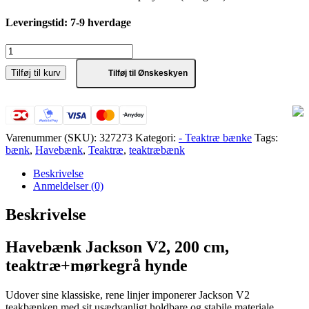
Leveringstid: 7-9 hverdage
Havebænk
Jackson
Tilføj til kurv
V2,
Tilføj til Ønskeskyen
200
cm,
teaktræ+mørkegrå
hynde
antal
Varenummer (SKU):
327273
Kategori:
- Teaktræ bænke
Tags:
bænk
,
Havebænk
,
Teaktræ
,
teaktræbænk
Beskrivelse
Anmeldelser (0)
Beskrivelse
Havebænk Jackson V2, 200 cm,
teaktræ+mørkegrå hynde
Udover sine klassiske, rene linjer imponerer Jackson V2
teakbænken med sit usædvanligt holdbare og stabile materiale.