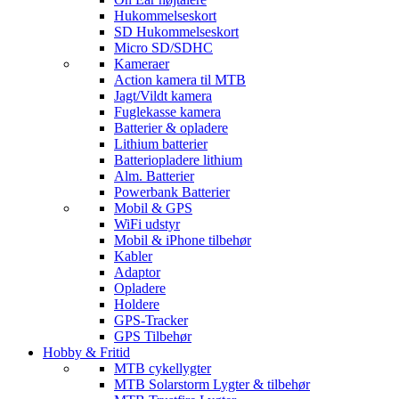
Hukommelseskort
SD Hukommelseskort
Micro SD/SDHC
Kameraer
Action kamera til MTB
Jagt/Vildt kamera
Fuglekasse kamera
Batterier & opladere
Lithium batterier
Batteriopladere lithium
Alm. Batterier
Powerbank Batterier
Mobil & GPS
WiFi udstyr
Mobil & iPhone tilbehør
Kabler
Adaptor
Opladere
Holdere
GPS-Tracker
GPS Tilbehør
Hobby & Fritid
MTB cykellygter
MTB Solarstorm Lygter & tilbehør