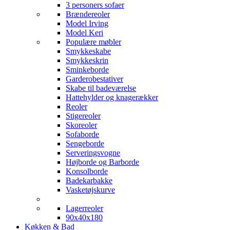
3 personers sofaer
Brændereoler
Model Irving
Model Keri
Populære møbler
Smykkeskabe
Smykkeskrin
Sminkeborde
Garderobestativer
Skabe til badeværelse
Hattehylder og knagerækker
Reoler
Stigereoler
Skoreoler
Sofaborde
Sengeborde
Serveringsvogne
Højborde og Barborde
Konsolborde
Badekarbakke
Vasketøjskurve
Lagerreoler
90x40x180
Køkken & Bad