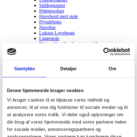
Siddegrupper
Hjørnesofaer
Havebord med stole
Hyndeboks
Havebar
Luksus Loveboats
Liggestole
Plejemidler til polyrattan møbler
Tyske Strandkurve
Model Anholt
Model Anholt & Lübeck cover
Model Sylt
Samtykke
Detaljer
Om
Model Sylt & Lübeck XL cover
Tilbehør til Strandkurve Anholt & Sylt
Model Fur
Model Rømø
Denne hjemmeside bruger cookies
Model Lübeck (Luksus)
Strandkurv cover I flere størrelser
Vi bruger cookies til at tilpasse vores indhold og
Udendørs EL
annoncer, til at vise dig funktioner til sociale medier og til
Udendørs stikkontakter
at analysere vores trafik. Vi deler også oplysninger om
Solcelleanlæg
Børn
din brug af vores hjemmeside med vores partnere inden
Børnemøbler
for sociale medier, annonceringspartnere og
Sminkeborde til børn
analysepartnere. Vores partnere kan kombinere disse