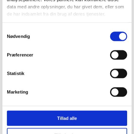
Opbevaring
Borde & stole
data med andre oplysninger, du har givet dem, eller som
Sofaer & lænestole
de har indsamlet fra din brug af deres tjenester.
Belysning Børn
Belysning Børneværelse
Diskolys
Samtykkevalg
Natlampe / Vågelampe
Nødvendig
Kælke
- EKO Snowstar
- EKO Snowstar tilbehør
Hamax luksus Bobslæder
Præferencer
Andre Kælke
Udendørs leg og spil
Leg
Statistik
Sport
Trampoliner
Gynger
Marketing
Hoppeborge
Legehuse
Sandkasser
Gokart og el-biler
Halloween
Tillad alle
Indendørs leg og spil
Spil
Legetøj