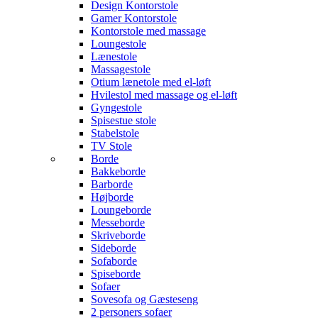
Design Kontorstole
Gamer Kontorstole
Kontorstole med massage
Loungestole
Lænestole
Massagestole
Otium lænetole med el-løft
Hvilestol med massage og el-løft
Gyngestole
Spisestue stole
Stabelstole
TV Stole
Borde
Bakkeborde
Barborde
Højborde
Loungeborde
Messeborde
Skriveborde
Sideborde
Sofaborde
Spiseborde
Sofaer
Sovesofa og Gæsteseng
2 personers sofaer