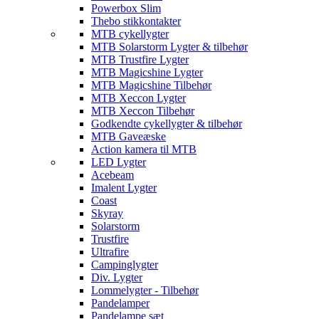
Powerbox Slim
Thebo stikkontakter
MTB cykellygter
MTB Solarstorm Lygter & tilbehør
MTB Trustfire Lygter
MTB Magicshine Lygter
MTB Magicshine Tilbehør
MTB Xeccon Lygter
MTB Xeccon Tilbehør
Godkendte cykellygter & tilbehør
MTB Gaveæske
Action kamera til MTB
LED Lygter
Acebeam
Imalent Lygter
Coast
Skyray
Solarstorm
Trustfire
Ultrafire
Campinglygter
Div. Lygter
Lommelygter - Tilbehør
Pandelamper
Pandelampe sæt