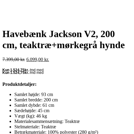
Havebænk Jackson V2, 200
cm, teaktræ+mørkegrå hynde
Den
Den
7.399,00
kr.
6.099,00
kr.
oprindelige
aktuelle
pris
pris
var:
er:
7.399,00 kr..
6.099,00 kr..
Produktdetaljer:
Samlet højde: 93 cm
Samlet bredde: 200 cm
Samlet dybde: 61 cm
Sædehøjde: 45 cm
Vægt (kg): 46 kg
Materialesammensætning: Teaktræ
Stelmateriale: Teaktræ
Betrækmateriale: 100% polyester (280 g/m²)