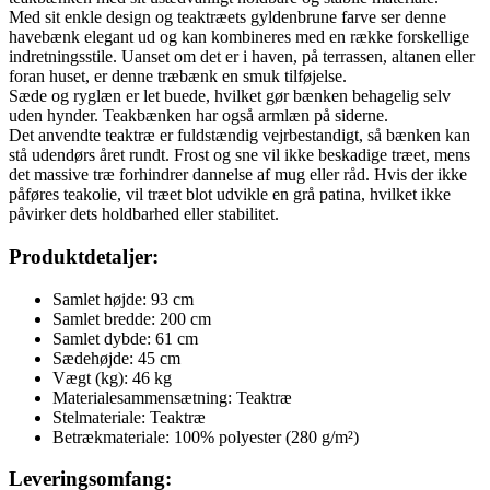
Med sit enkle design og teaktræets gyldenbrune farve ser denne
havebænk elegant ud og kan kombineres med en række forskellige
indretningsstile. Uanset om det er i haven, på terrassen, altanen eller
foran huset, er denne træbænk en smuk tilføjelse.
Sæde og ryglæn er let buede, hvilket gør bænken behagelig selv
uden hynder. Teakbænken har også armlæn på siderne.
Det anvendte teaktræ er fuldstændig vejrbestandigt, så bænken kan
stå udendørs året rundt. Frost og sne vil ikke beskadige træet, mens
det massive træ forhindrer dannelse af mug eller råd. Hvis der ikke
påføres teakolie, vil træet blot udvikle en grå patina, hvilket ikke
påvirker dets holdbarhed eller stabilitet.
Produktdetaljer:
Samlet højde: 93 cm
Samlet bredde: 200 cm
Samlet dybde: 61 cm
Sædehøjde: 45 cm
Vægt (kg): 46 kg
Materialesammensætning: Teaktræ
Stelmateriale: Teaktræ
Betrækmateriale: 100% polyester (280 g/m²)
Leveringsomfang: