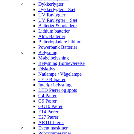
Dykkerlygter
Dykkerlygter – Sæt
UV Ravlygter
UV Ravlygter – Sæt
Batterier & opladere
Lithium batterier
Alm. Batterier
Batteriopladere lithium
Powerbank Batterier
Belysning
Møbelbelysning
Belysning Børneværelse
Diskolys
Natlampe / Vågelampe
LED Bilpærer
Interiør belysning
LED Pærer og spots
G4 Pærer
G9 Pærer
GU10 Pærer
E14 Pærer
E27 Pærer
AR111 Pærer
Event maskiner
Popcornmaskiner