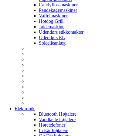
Candyflossmaskiner
Pandekagemaskiner
Vaffelmaskiner
Hotdog Grill
Juicemaskine
Udendørs stikkontakter
Udendørs EL
Solcelleanlæg
Elektronik
Bluetooth Højtalere
Vandtætte højtalere
Høretelefoner
In Ear højtalere
On Ear højtalere