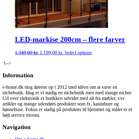
LED-markise 200cm – flere farver
Den
Den
1.349,00
kr.
1.199,00
kr.
Select options
oprindelige
aktuelle
!-->
pris
pris
var:
er:
Information
1.349,00 kr..
1.199,00 kr..
e-home.dk slog dørene op i 2012 med idéen om at være en
nichebutik. Idag er vi stadig en nichebutik men med mange nicher.
Ud over elektronik er butikken udvidet med alt fra møbler, vvs
artikler og mange udendørs produkter som fx. kaninbure og
hønsehuse. Fokus er stadig på produkter til hjemmet og målet er et
højt service niveau.
Navigation