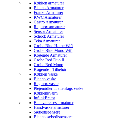
Køkken armaturer
Blanco Armaturer
Franke Armaturer
KWC Armaturer
Gastro Armaturer
Reginox armaturer
Sensor Armaturer
Schock Armaturer
Teka Armaturer
Grohe Blue Home Wifi
Grohe Blue Mono Wifi
Kogende Armaturer
Grohe Red Duo II
Grohe Red Mono
Kogende - Tilbehør
Køkken vaske
Blanco vaske
Reginox vaske
Plejemidler til alle slags vaske
Køkkenkværn
InSinkErator
Badeværelses armaturer
Håndvaske armaturer
Sæbedispensere
Blanco sæbedispensere