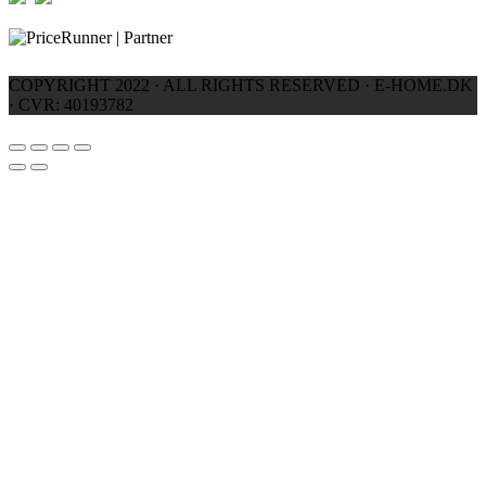
COPYRIGHT 2022 · ALL RIGHTS RESERVED · E-HOME.DK
· CVR: 40193782