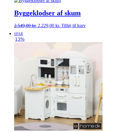
749,00 kr..
589,00 kr..
Byggeklodser af skum
Den
Den
2.549,00
kr.
2.229,00
kr.
Tilføj til kurv
oprindelige
aktuelle
SPAR
pris
pris
13%
var:
er:
2.549,00 kr..
2.229,00 kr..