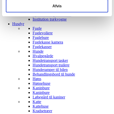
Robotter til Børn
Gyngeheste
Afvis
Transport til børn
Cykelanhænger til Børn
Institution trækvogne
Husdyr
Fugle
Fuglevoliere
Fuglebure
Fuglekasse kamera
Fuglekasser
Hunde
Hvalpegårde
Hundetransport tasker
Hundetransport trailere
Hunderamper til bilen
Behandlingsbord til hunde
Høns
Hønsehuse
Kaninbure
Kaninbure
Løbegård til kaniner
Katte
Kattehuse
Kradsetræer