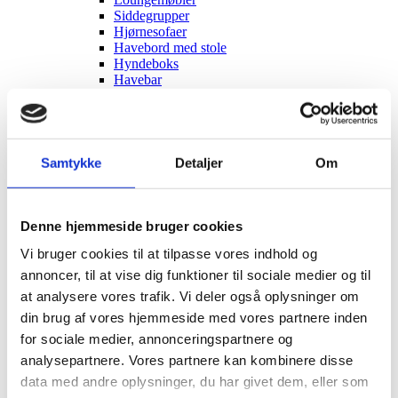
Siddegrupper
Hjørnesofaer
Havebord med stole
Hyndeboks
Havebar
Luksus Loveboats
Liggestole
Plejemidler til polyrattan møbler
Tyske Strandkurve
Model Anholt
Samtykke
Detaljer
Om
Model Anholt & Lübeck cover
Model Sylt
Model Sylt & Lübeck XL cover
Tilbehør til Strandkurve Anholt & Sylt
Denne hjemmeside bruger cookies
Model Fur
Vi bruger cookies til at tilpasse vores indhold og
Model Rømø
Model Lübeck (Luksus)
annoncer, til at vise dig funktioner til sociale medier og til
Strandkurv cover I flere størrelser
at analysere vores trafik. Vi deler også oplysninger om
Udendørs EL
din brug af vores hjemmeside med vores partnere inden
Udendørs stikkontakter
Solcelleanlæg
for sociale medier, annonceringspartnere og
Børn
analysepartnere. Vores partnere kan kombinere disse
Børnemøbler
data med andre oplysninger, du har givet dem, eller som
Sminkeborde til børn