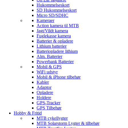
Hukommelseskort
SD Hukommelseskort
Micro SD/SDHC
Kameraer
Action kamera til MTB
Jagt/Vildt kamera
Fuglekasse kamera
Batterier & opladere
Lithium batterier
Batteriopladere lithium
Alm. Batterier
Powerbank Batterier
Mobil & GPS
WiFi udstyr
Mobil & iPhone tilbehør
Kabler
Adaptor
Opladere
Holdere
GPS-Tracker
GPS Tilbehør
Hobby & Fritid
MTB cykellygter
MTB Solarstorm Lygter & tilbehør