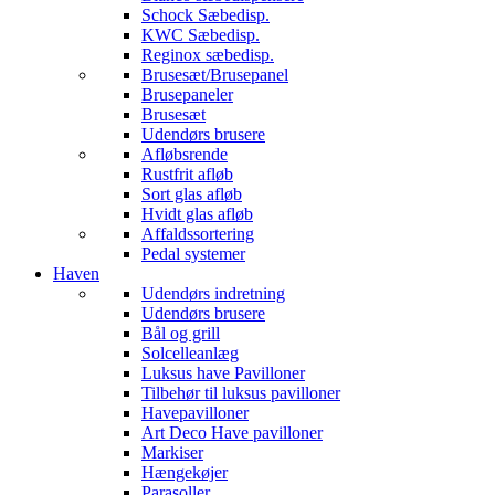
Schock Sæbedisp.
KWC Sæbedisp.
Reginox sæbedisp.
Brusesæt/Brusepanel
Brusepaneler
Brusesæt
Udendørs brusere
Afløbsrende
Rustfrit afløb
Sort glas afløb
Hvidt glas afløb
Affaldssortering
Pedal systemer
Haven
Udendørs indretning
Udendørs brusere
Bål og grill
Solcelleanlæg
Luksus have Pavilloner
Tilbehør til luksus pavilloner
Havepavilloner
Art Deco Have pavilloner
Markiser
Hængekøjer
Parasoller