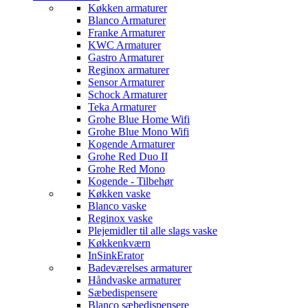
Køkken armaturer
Blanco Armaturer
Franke Armaturer
KWC Armaturer
Gastro Armaturer
Reginox armaturer
Sensor Armaturer
Schock Armaturer
Teka Armaturer
Grohe Blue Home Wifi
Grohe Blue Mono Wifi
Kogende Armaturer
Grohe Red Duo II
Grohe Red Mono
Kogende - Tilbehør
Køkken vaske
Blanco vaske
Reginox vaske
Plejemidler til alle slags vaske
Køkkenkværn
InSinkErator
Badeværelses armaturer
Håndvaske armaturer
Sæbedispensere
Blanco sæbedispensere