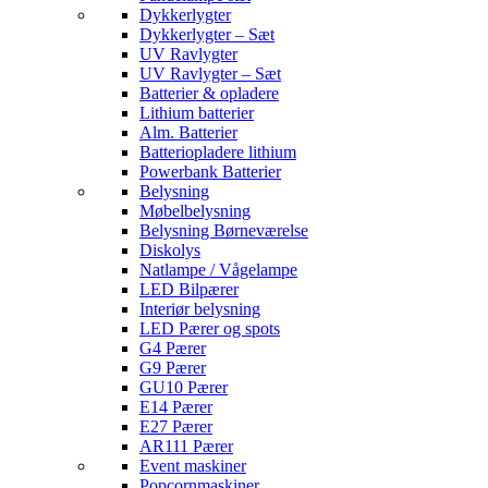
Dykkerlygter
Dykkerlygter – Sæt
UV Ravlygter
UV Ravlygter – Sæt
Batterier & opladere
Lithium batterier
Alm. Batterier
Batteriopladere lithium
Powerbank Batterier
Belysning
Møbelbelysning
Belysning Børneværelse
Diskolys
Natlampe / Vågelampe
LED Bilpærer
Interiør belysning
LED Pærer og spots
G4 Pærer
G9 Pærer
GU10 Pærer
E14 Pærer
E27 Pærer
AR111 Pærer
Event maskiner
Popcornmaskiner