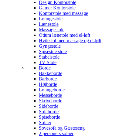
Design Kontorstole
Gamer Kontorstole
Kontorstole med massage
Loungestole
Lænestole
Massagestole
Otium lænetole med el-løft
Hvilestol med massage og el-løft
Gyngestole
Spisestue stole
Stabelstole
TV Stole
Borde
Bakkeborde
Barborde
Højborde
Loungeborde
Messeborde
Skriveborde
Sideborde
Sofaborde
Spiseborde
Sofaer
Sovesofa og Gæsteseng
2 personers sofaer