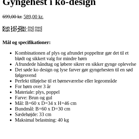
Gyngehest i ko-design
Den
Den
699,00
kr.
589,00
kr.
oprindelige
aktuelle
pris
pris
var:
er:
699,00 kr..
589,00 kr..
Mål og specifikationer:
Kombinationen af ​​plys og afrundet poppeltræ gør det til et
blødt og sikkert valg for mindre børn
Afrundede håndtag og løbere sikrer en sikker gynge oplevelse
Det søde ko design og lyse farver gør gyngehesten til en sød
følgesvend
Perfekt tilføjelse til et børneværelse eller legeområde
For børn over 3 år
Materiale: plys, poppel
Farve: Brun og gul
Mål: B=60 x D=34 x H=46 cm
Bundmål: B=60 x D=30 cm
Sædehøjde: 33 cm
Maksimal belastning: 40 kg