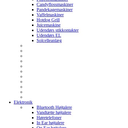
Candyflossmaskiner
Pandekagemaskiner
Vaffelmaskiner
Hotdog Grill
Juicemaskine
Udendørs stikkontakter
Udendørs EL
Solcelleanlæg
Elektronik
Bluetooth Højtalere
Vandtætte højtalere
Høretelefoner
In Ear højtalere
On Ear højtalere