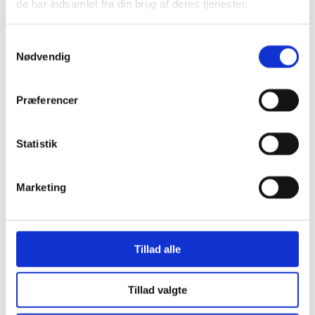
Opbevaring
de har indsamlet fra din brug af deres tjenester.
Borde & stole
Sofaer & lænestole
Belysning Børn
Samtykkevalg
Belysning Børneværelse
Nødvendig
Diskolys
Natlampe / Vågelampe
Kælke
Præferencer
- EKO Snowstar
- EKO Snowstar tilbehør
Hamax luksus Bobslæder
Andre Kælke
Statistik
Udendørs leg og spil
Leg
Sport
Marketing
Trampoliner
Gynger
Hoppeborge
Legehuse
Sandkasser
Tillad alle
Gokart og el-biler
Halloween
Indendørs leg og spil
Tillad valgte
Spil
Legetøj