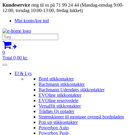
Kundeservice
ring til os på 71 99 24 44 (Mandag-onsdag 9:00-
12:00, torsdag 10:00-13:00, fredag lukket)
Min konto/log ind
Søg
efter:
0
Total
0,00
kr.
El & Lys
Bord stikkontakter
Bachmann stikkontakter
Bachmann Udendørs stikkontakter
EVOline stikkontakter
EVOline reservedele
VersaHit stikkontakter
Trådløs Qi oplader
Strømskinner til montage ovenpå bordpladen
Pop up stikkontakter
Powerbox Auto
Powerbox Push