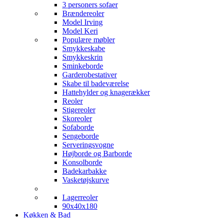
3 personers sofaer
Brændereoler
Model Irving
Model Keri
Populære møbler
Smykkeskabe
Smykkeskrin
Sminkeborde
Garderobestativer
Skabe til badeværelse
Hattehylder og knagerækker
Reoler
Stigereoler
Skoreoler
Sofaborde
Sengeborde
Serveringsvogne
Højborde og Barborde
Konsolborde
Badekarbakke
Vasketøjskurve
Lagerreoler
90x40x180
Køkken & Bad