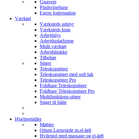
Gnavere
Pindsvinehuse
Egern foderstation
Værktøj
Værksteds udstyr
Værksteds kran
Arbejdslys
Arbejdsplatforme
Multi værktøj
Arbejdsbukke
Tilbehør
Stiger
Teleskopstiger
Teleskopstiger med soft luk
Teleskopstiger Pro
Foldbare Teleskopstiger
Foldbare Teleskopstiger Pro
Multifunktions-stiger
Stiger til både
Hjælpemidler
Møbler
Otium Lænestole m.el-løft
Hvilestol med massage og el-løft