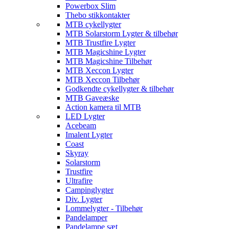
Powerbox Slim
Thebo stikkontakter
MTB cykellygter
MTB Solarstorm Lygter & tilbehør
MTB Trustfire Lygter
MTB Magicshine Lygter
MTB Magicshine Tilbehør
MTB Xeccon Lygter
MTB Xeccon Tilbehør
Godkendte cykellygter & tilbehør
MTB Gaveæske
Action kamera til MTB
LED Lygter
Acebeam
Imalent Lygter
Coast
Skyray
Solarstorm
Trustfire
Ultrafire
Campinglygter
Div. Lygter
Lommelygter - Tilbehør
Pandelamper
Pandelampe sæt