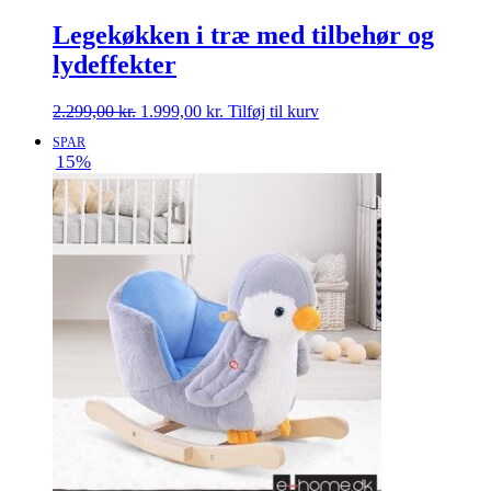
Legekøkken i træ med tilbehør og
lydeffekter
Den
Den
2.299,00
kr.
1.999,00
kr.
Tilføj til kurv
oprindelige
aktuelle
SPAR
pris
pris
15%
var:
er:
2.299,00 kr..
1.999,00 kr..