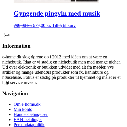
Gyngende pingvin med musik
Den
Den
799,00
kr.
679,00
kr.
Tilføj til kurv
oprindelige
aktuelle
!-->
pris
pris
var:
er:
Information
799,00 kr..
679,00 kr..
e-home.dk slog dørene op i 2012 med idéen om at være en
nichebutik. Idag er vi stadig en nichebutik men med mange nicher.
Ud over elektronik er butikken udvidet med alt fra møbler, vvs
artikler og mange udendørs produkter som fx. kaninbure og
hønsehuse. Fokus er stadig på produkter til hjemmet og målet er et
højt service niveau.
Navigation
Om e-home.dk
Min konto
Handelsbetingelser
EAN betalinger
Persondatapolitik