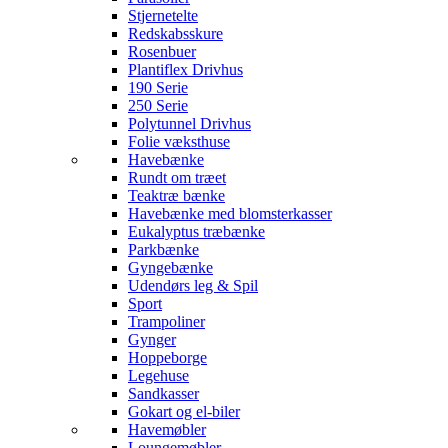
Stjernetelte
Redskabsskure
Rosenbuer
Plantiflex Drivhus
190 Serie
250 Serie
Polytunnel Drivhus
Folie væksthuse
Havebænke
Rundt om træet
Teaktræ bænke
Havebænke med blomsterkasser
Eukalyptus træbænke
Parkbænke
Gyngebænke
Udendørs leg & Spil
Sport
Trampoliner
Gynger
Hoppeborge
Legehuse
Sandkasser
Gokart og el-biler
Havemøbler
Loungemøbler