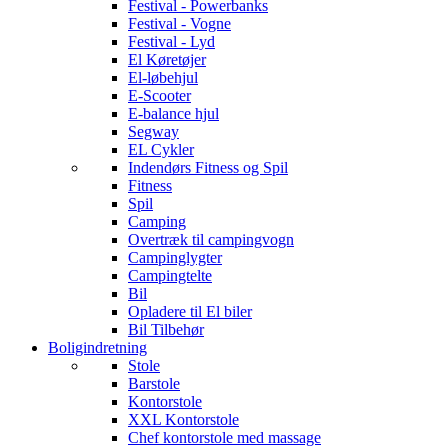
Festival - Powerbanks
Festival - Vogne
Festival - Lyd
El Køretøjer
El-løbehjul
E-Scooter
E-balance hjul
Segway
EL Cykler
Indendørs Fitness og Spil
Fitness
Spil
Camping
Overtræk til campingvogn
Campinglygter
Campingtelte
Bil
Opladere til El biler
Bil Tilbehør
Boligindretning
Stole
Barstole
Kontorstole
XXL Kontorstole
Chef kontorstole med massage