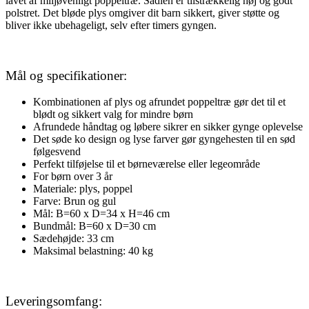
lavet af miljøvenligt poppeltræ. Sadlen er tilstrækkelig høj og godt
polstret. Det bløde plys omgiver dit barn sikkert, giver støtte og
bliver ikke ubehageligt, selv efter timers gyngen.
Mål og specifikationer:
Kombinationen af ​​plys og afrundet poppeltræ gør det til et
blødt og sikkert valg for mindre børn
Afrundede håndtag og løbere sikrer en sikker gynge oplevelse
Det søde ko design og lyse farver gør gyngehesten til en sød
følgesvend
Perfekt tilføjelse til et børneværelse eller legeområde
For børn over 3 år
Materiale: plys, poppel
Farve: Brun og gul
Mål: B=60 x D=34 x H=46 cm
Bundmål: B=60 x D=30 cm
Sædehøjde: 33 cm
Maksimal belastning: 40 kg
Leveringsomfang: