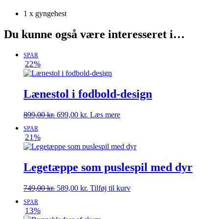
1 x gyngehest
Du kunne også være interesseret i…
SPAR
22%
Lænestol i fodbold-design
Den
Den
899,00
kr.
699,00
kr.
Læs mere
oprindelige
aktuelle
SPAR
pris
pris
21%
var:
er:
899,00 kr..
699,00 kr..
Legetæppe som puslespil med dyr
Den
Den
749,00
kr.
589,00
kr.
Tilføj til kurv
oprindelige
aktuelle
SPAR
pris
pris
13%
var:
er: