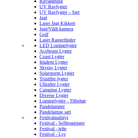
Ravsøgning
UV Ravlygter
UV Ravlygter – Sæt
Jagt
Laser Jagt Kikkert
Jagt/Vildt kamera
Golf
Laser Rangefinder
LED Lommelygter
Acebeam Lygter
Coast Lygter
Imalent Lygter
Skyray Lygter
Solarstorm Lygter
Trustfire lygter
Ultrafire Lygter
Camping Lygter
Diverse Lygter
Lommelygter - Tilbehør
Pandelamper
Pandelampe sæt
Festivalsudstyr
Festival - Selfiestænger
Festival - telte
Festival - Lys