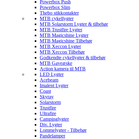
Powerbox Push
Powerbox Slim
Thebo stikkontakter
MTB cykellygter
MTB Solarstorm Lygter & tilbehør
MTB Trustfire Lygter
MTB Magicshine Lygter
MTB Magicshine Tilbehør
MTB Xeccon Lygter
MTB Xeccon Tilbehør
Godkendte cykellygter & tilbehør
MTB Gaveæske
Action kamera til MTB
LED Lygter
Acebeam
Imalent Lygter
Coast
Skyray
Solarstorm
Trustfire
Ultrafire
Campinglygter
Div. Lygter
Lommelygter - Tilbehør
Pandelamper