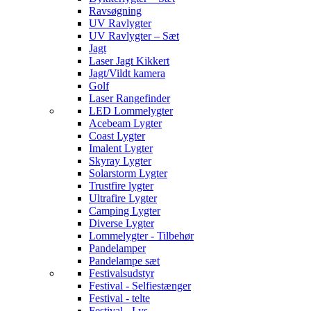
Ravsøgning
UV Ravlygter
UV Ravlygter – Sæt
Jagt
Laser Jagt Kikkert
Jagt/Vildt kamera
Golf
Laser Rangefinder
LED Lommelygter
Acebeam Lygter
Coast Lygter
Imalent Lygter
Skyray Lygter
Solarstorm Lygter
Trustfire lygter
Ultrafire Lygter
Camping Lygter
Diverse Lygter
Lommelygter - Tilbehør
Pandelamper
Pandelampe sæt
Festivalsudstyr
Festival - Selfiestænger
Festival - telte
Festival - Lys