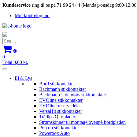
Kundeservice
ring til os på 71 99 24 44 (Mandag-onsdag 9:00-12:00,
Min konto/log ind
Søg
efter:
0
Total
0,00
kr.
El & Lys
Bord stikkontakter
Bachmann stikkontakter
Bachmann Udendørs stikkontakter
EVOline stikkontakter
EVOline reservedele
VersaHit stikkontakter
Trådløs Qi oplader
Strømskinner til montage ovenpå bordpladen
Pop up stikkontakter
Powerbox Auto