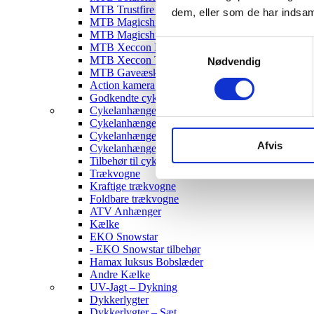
MTB Trustfire Lygter
dem, eller som de har indsaml
MTB Magicshine Lygter
MTB Magicshine Tilbehør
Samtykkevalg
MTB Xeccon Lygter
MTB Xeccon Tilbehør
Nødvendig
MTB Gaveæske
Action kamera til MTB
Godkendte cykellygter & tilbehør
Cykelanhængere
Cykelanhænger til Børn
Cykelanhænger til hunde
Afvis
Cykelanhænger Cargo
Tilbehør til cykelanhængere
Trækvogne
Kraftige trækvogne
Foldbare trækvogne
ATV Anhænger
Kælke
EKO Snowstar
- EKO Snowstar tilbehør
Hamax luksus Bobslæder
Andre Kælke
UV-Jagt – Dykning
Dykkerlygter
Dykkerlygter – Sæt