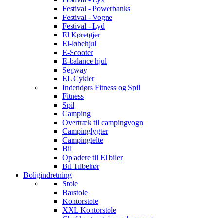
Festival - Powerbanks
Festival - Vogne
Festival - Lyd
El Køretøjer
El-løbehjul
E-Scooter
E-balance hjul
Segway
EL Cykler
Indendørs Fitness og Spil
Fitness
Spil
Camping
Overtræk til campingvogn
Campinglygter
Campingtelte
Bil
Opladere til El biler
Bil Tilbehør
Boligindretning
Stole
Barstole
Kontorstole
XXL Kontorstole