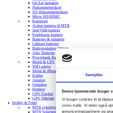
On Ear højtalere
Hukommelseskort
SD Hukommelseskort
Micro SD/SDHC
Kameraer
Action kamera til MTB
Jagt/Vildt kamera
Fuglekasse kamera
Batterier & opladere
Lithium batterier
Batteriopladere lithium
Alm. Batterier
Powerbank Batterier
Mobil & GPS
WiFi udstyr
Mobil & iPhone tilbehør
Samtykke
Kabler
Adaptor
Opladere
Holdere
Denne hjemmeside bruger c
GPS-Tracker
GPS Tilbehør
Vi bruger cookies til at tilpas
Hobby & Fritid
vores trafik. Vi deler også 
MTB cykellygter
annonceringspartnere og anal
MTB Solarstorm Lygter & tilbehør