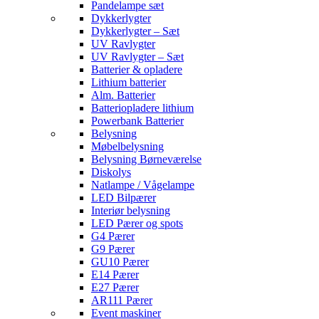
Pandelampe sæt
Dykkerlygter
Dykkerlygter – Sæt
UV Ravlygter
UV Ravlygter – Sæt
Batterier & opladere
Lithium batterier
Alm. Batterier
Batteriopladere lithium
Powerbank Batterier
Belysning
Møbelbelysning
Belysning Børneværelse
Diskolys
Natlampe / Vågelampe
LED Bilpærer
Interiør belysning
LED Pærer og spots
G4 Pærer
G9 Pærer
GU10 Pærer
E14 Pærer
E27 Pærer
AR111 Pærer
Event maskiner