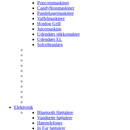
Popcornmaskiner
Candyflossmaskiner
Pandekagemaskiner
Vaffelmaskiner
Hotdog Grill
Juicemaskine
Udendørs stikkontakter
Udendørs EL
Solcelleanlæg
Elektronik
Bluetooth Højtalere
Vandtætte højtalere
Høretelefoner
In Ear højtalere