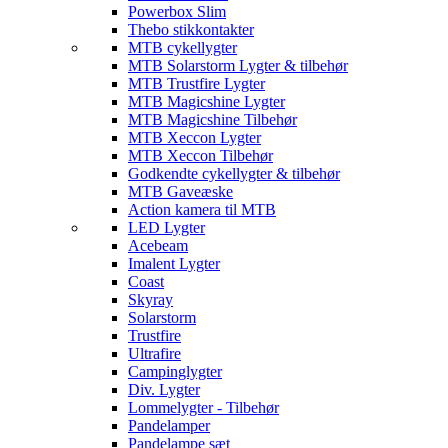
Powerbox Slim
Thebo stikkontakter
MTB cykellygter
MTB Solarstorm Lygter & tilbehør
MTB Trustfire Lygter
MTB Magicshine Lygter
MTB Magicshine Tilbehør
MTB Xeccon Lygter
MTB Xeccon Tilbehør
Godkendte cykellygter & tilbehør
MTB Gaveæske
Action kamera til MTB
LED Lygter
Acebeam
Imalent Lygter
Coast
Skyray
Solarstorm
Trustfire
Ultrafire
Campinglygter
Div. Lygter
Lommelygter - Tilbehør
Pandelamper
Pandelampe sæt