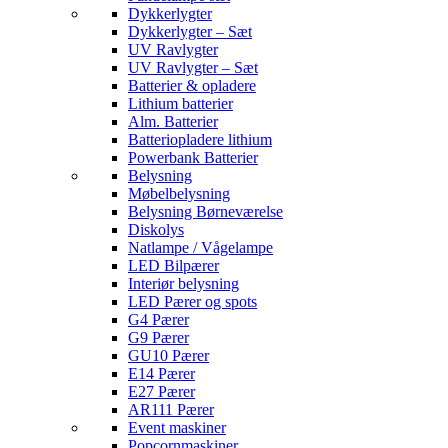
Dykkerlygter
Dykkerlygter – Sæt
UV Ravlygter
UV Ravlygter – Sæt
Batterier & opladere
Lithium batterier
Alm. Batterier
Batteriopladere lithium
Powerbank Batterier
Belysning
Møbelbelysning
Belysning Børneværelse
Diskolys
Natlampe / Vågelampe
LED Bilpærer
Interiør belysning
LED Pærer og spots
G4 Pærer
G9 Pærer
GU10 Pærer
E14 Pærer
E27 Pærer
AR111 Pærer
Event maskiner
Popcornmaskiner