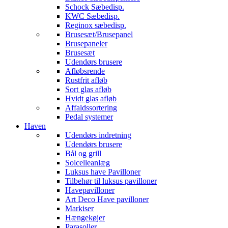
Schock Sæbedisp.
KWC Sæbedisp.
Reginox sæbedisp.
Brusesæt/Brusepanel
Brusepaneler
Brusesæt
Udendørs brusere
Afløbsrende
Rustfrit afløb
Sort glas afløb
Hvidt glas afløb
Affaldssortering
Pedal systemer
Haven
Udendørs indretning
Udendørs brusere
Bål og grill
Solcelleanlæg
Luksus have Pavilloner
Tilbehør til luksus pavilloner
Havepavilloner
Art Deco Have pavilloner
Markiser
Hængekøjer
Parasoller