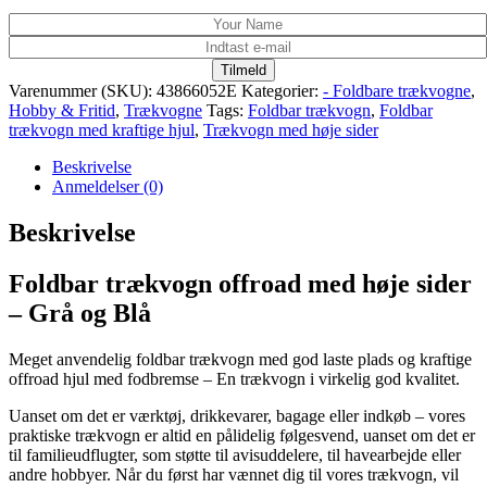
Tilmeld
Varenummer (SKU):
43866052E
Kategorier:
- Foldbare trækvogne
,
Hobby & Fritid
,
Trækvogne
Tags:
Foldbar trækvogn
,
Foldbar
trækvogn med kraftige hjul
,
Trækvogn med høje sider
Beskrivelse
Anmeldelser (0)
Beskrivelse
Foldbar trækvogn offroad med høje sider
– Grå og Blå
Meget anvendelig foldbar trækvogn med god laste plads og kraftige
offroad hjul med fodbremse – En trækvogn i virkelig god kvalitet.
Uanset om det er værktøj, drikkevarer, bagage eller indkøb – vores
praktiske trækvogn er altid en pålidelig følgesvend, uanset om det er
til familieudflugter, som støtte til avisuddelere, til havearbejde eller
andre hobbyer. Når du først har vænnet dig til vores trækvogn, vil