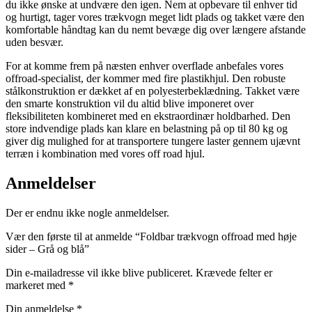
du ikke ønske at undvære den igen. Nem at opbevare til enhver tid
og hurtigt, tager vores trækvogn meget lidt plads og takket være den
komfortable håndtag kan du nemt bevæge dig over længere afstande
uden besvær.
For at komme frem på næsten enhver overflade anbefales vores
offroad-specialist, der kommer med fire plastikhjul. Den robuste
stålkonstruktion er dækket af en polyesterbeklædning. Takket være
den smarte konstruktion vil du altid blive imponeret over
fleksibiliteten kombineret med en ekstraordinær holdbarhed. Den
store indvendige plads kan klare en belastning på op til 80 kg og
giver dig mulighed for at transportere tungere laster gennem ujævnt
terræn i kombination med vores off road hjul.
Anmeldelser
Der er endnu ikke nogle anmeldelser.
Vær den første til at anmelde “Foldbar trækvogn offroad med høje
sider – Grå og blå”
Din e-mailadresse vil ikke blive publiceret.
Krævede felter er
markeret med
*
Din anmeldelse
*