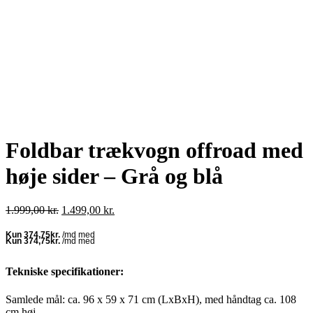
Foldbar trækvogn offroad med
høje sider – Grå og blå
Den
Den
1.999,00
kr.
1.499,00
kr.
oprindelige
aktuelle
pris
pris
var:
er:
1.999,00 kr..
1.499,00 kr..
Tekniske specifikationer:
Samlede mål: ca. 96 x 59 x 71 cm (LxBxH), med håndtag ca. 108
cm høj