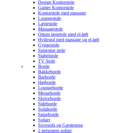
Design Kontorstole
Gamer Kontorstole
Kontorstole med massage
Loungestole
Lænestole
Massagestole
Otium lænetole med el-løft
Hvilestol med massage og el-løft
Gyngestole
Spisestue stole
Stabelstole
TV Stole
Borde
Bakkeborde
Barborde
Højborde
Loungeborde
Messeborde
Skriveborde
Sideborde
Sofaborde
Spiseborde
Sofaer
Sovesofa og Gæsteseng
2 personers sofaer