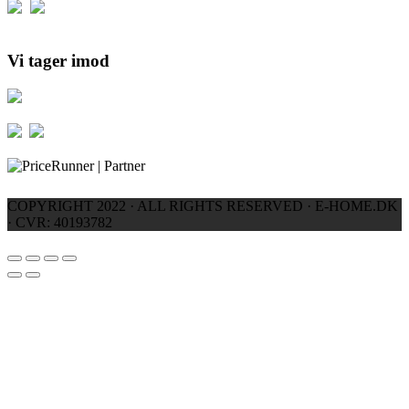
Vi tager imod
COPYRIGHT 2022 · ALL RIGHTS RESERVED · E-HOME.DK
· CVR: 40193782