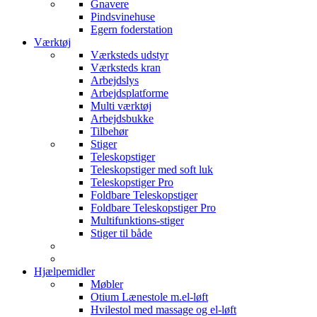
Gnavere
Pindsvinehuse
Egern foderstation
Værktøj
Værksteds udstyr
Værksteds kran
Arbejdslys
Arbejdsplatforme
Multi værktøj
Arbejdsbukke
Tilbehør
Stiger
Teleskopstiger
Teleskopstiger med soft luk
Teleskopstiger Pro
Foldbare Teleskopstiger
Foldbare Teleskopstiger Pro
Multifunktions-stiger
Stiger til både
Hjælpemidler
Møbler
Otium Lænestole m.el-løft
Hvilestol med massage og el-løft