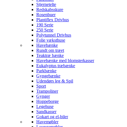
Stjernetelte
Redskabsskure
Rosenbuer
Plantiflex Drivhus
190 Serie
250 Serie
Polytunnel Drivhus
Folie væksthuse
Havebænke
Rundt om træet
Teaktræ bænke
Havebænke med blomsterkasser
Eukalyptus træbænke
Parkbænke
Gyngebænke
Udendørs leg & Spil
Sport
Trampoliner
Gynger
Hoppeborge
Legehuse
Sandkasser
Gokart og el-biler
Havemøbler
Loungemøbler