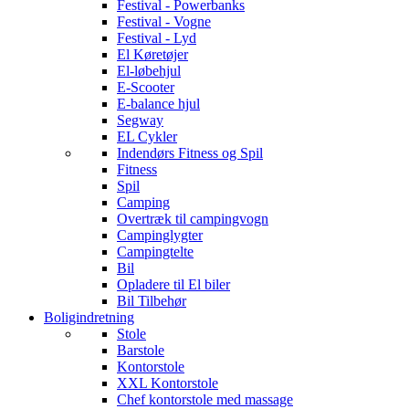
Festival - Powerbanks
Festival - Vogne
Festival - Lyd
El Køretøjer
El-løbehjul
E-Scooter
E-balance hjul
Segway
EL Cykler
Indendørs Fitness og Spil
Fitness
Spil
Camping
Overtræk til campingvogn
Campinglygter
Campingtelte
Bil
Opladere til El biler
Bil Tilbehør
Boligindretning
Stole
Barstole
Kontorstole
XXL Kontorstole
Chef kontorstole med massage