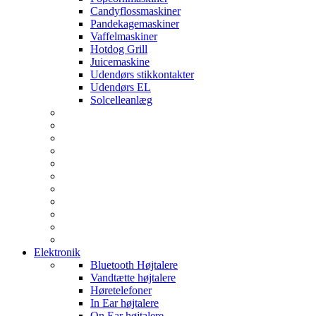
Candyflossmaskiner
Pandekagemaskiner
Vaffelmaskiner
Hotdog Grill
Juicemaskine
Udendørs stikkontakter
Udendørs EL
Solcelleanlæg
Elektronik
Bluetooth Højtalere
Vandtætte højtalere
Høretelefoner
In Ear højtalere
On Ear højtalere