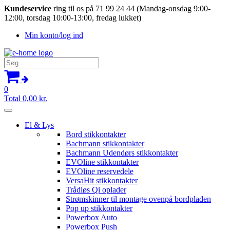
Kundeservice
ring til os på 71 99 24 44 (Mandag-onsdag 9:00-
12:00, torsdag 10:00-13:00, fredag lukket)
Min konto/log ind
Søg
efter:
0
Total
0,00
kr.
El & Lys
Bord stikkontakter
Bachmann stikkontakter
Bachmann Udendørs stikkontakter
EVOline stikkontakter
EVOline reservedele
VersaHit stikkontakter
Trådløs Qi oplader
Strømskinner til montage ovenpå bordpladen
Pop up stikkontakter
Powerbox Auto
Powerbox Push