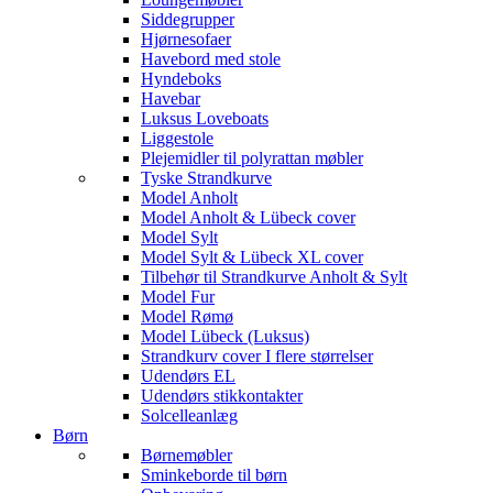
Siddegrupper
Hjørnesofaer
Havebord med stole
Hyndeboks
Havebar
Luksus Loveboats
Liggestole
Plejemidler til polyrattan møbler
Tyske Strandkurve
Model Anholt
Model Anholt & Lübeck cover
Model Sylt
Model Sylt & Lübeck XL cover
Tilbehør til Strandkurve Anholt & Sylt
Model Fur
Model Rømø
Model Lübeck (Luksus)
Strandkurv cover I flere størrelser
Udendørs EL
Udendørs stikkontakter
Solcelleanlæg
Børn
Børnemøbler
Sminkeborde til børn