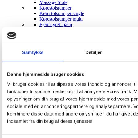
Massage Stole
Kørestolsramper
Kørestolsramper single
Kørestolsramper multi
Fjernstyret hjælp
Smart home produkter
Robotter til hjemmet
Prepper sager
Gode sager at preppe
Samtykke
Detaljer
Denne hjemmeside bruger cookies
Hurtig levering
Vi bruger cookies til at tilpasse vores indhold og annoncer, til
Dag til dag levering
funktioner til sociale medier og til at analysere vores trafik. 
oplysninger om din brug af vores hjemmeside med vores part
sociale medier, annonceringspartnere og analysepartnere. V
kombinere disse data med andre oplysninger, du har givet de
Gratis levering
indsamlet fra din brug af deres tjenester.
Ved køb over 1500,-