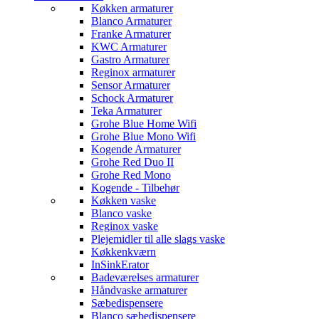
Køkken armaturer
Blanco Armaturer
Franke Armaturer
KWC Armaturer
Gastro Armaturer
Reginox armaturer
Sensor Armaturer
Schock Armaturer
Teka Armaturer
Grohe Blue Home Wifi
Grohe Blue Mono Wifi
Kogende Armaturer
Grohe Red Duo II
Grohe Red Mono
Kogende - Tilbehør
Køkken vaske
Blanco vaske
Reginox vaske
Plejemidler til alle slags vaske
Køkkenkværn
InSinkErator
Badeværelses armaturer
Håndvaske armaturer
Sæbedispensere
Blanco sæbedispensere