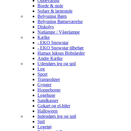
Opbevaring
Borde & stole
Sofaer & lænestole
Belysning Børn
Belysning Børneværelse
Diskolys
Natlampe / Vågelampe
Kælke
- EKO Snowstar
- EKO Snowstar tilbehør
Hamax luksus Bobslæder
Andre Kælke
Udendørs leg og spil
Leg
Sport
Trampoliner
Gynger
Hoppeborge
Legehuse
Sandkasser
Gokart og el-biler
Halloween
Indendørs leg og spil
Spil
Legetøj