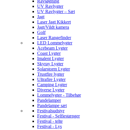
Ravsøgning
UV Ravlygter
UV Ravlygter – Sæt
Jagt
Laser Jagt Kikkert
Jagt/Vildt kamera
Golf
Laser Rangefinder
LED Lommelygter
Acebeam Lygter
Coast Lygter
Imalent Lygter
Skyray Lygter
Solarstorm Lygter
Trustfire lygter
Ultrafire Lygter
Camping Lygter
Diverse Lygter
Lommelygter - Tilbehør
Pandelamper
Pandelampe sæt
Festivalsudstyr
Festival - Selfiestænger
Festival - telte
Festival - Lys