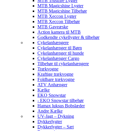
MTB Trustfire Lygter
MTB Magicshine Lygter
MTB Magicshine Tilbehør
MTB Xeccon Lygter
MTB Xeccon Tilbehør
MTB Gaveæske
Action kamera til MTB
Godkendte cykellygter & tilbehør
Cykelanhængere
Cykelanhænger til Børn
Cykelanhænger til hunde
Cykelanhænger Cargo
Tilbehør til cykelanhængere
Trækvogne
Kraftige trækvogne
Foldbare trækvogne
ATV Anhænger
Kælke
EKO Snowstar
- EKO Snowstar tilbehør
Hamax luksus Bobslæder
Andre Kælke
UV-Jagt – Dykning
Dykkerlygter
Dykkerlygter – Sæt