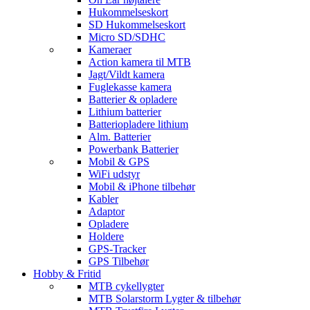
Hukommelseskort
SD Hukommelseskort
Micro SD/SDHC
Kameraer
Action kamera til MTB
Jagt/Vildt kamera
Fuglekasse kamera
Batterier & opladere
Lithium batterier
Batteriopladere lithium
Alm. Batterier
Powerbank Batterier
Mobil & GPS
WiFi udstyr
Mobil & iPhone tilbehør
Kabler
Adaptor
Opladere
Holdere
GPS-Tracker
GPS Tilbehør
Hobby & Fritid
MTB cykellygter
MTB Solarstorm Lygter & tilbehør