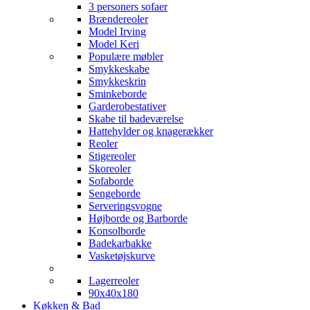
3 personers sofaer
Brændereoler
Model Irving
Model Keri
Populære møbler
Smykkeskabe
Smykkeskrin
Sminkeborde
Garderobestativer
Skabe til badeværelse
Hattehylder og knagerækker
Reoler
Stigereoler
Skoreoler
Sofaborde
Sengeborde
Serveringsvogne
Højborde og Barborde
Konsolborde
Badekarbakke
Vasketøjskurve
Lagerreoler
90x40x180
Køkken & Bad