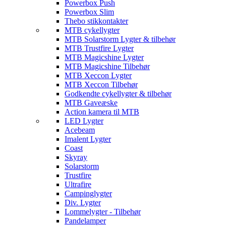
Powerbox Push
Powerbox Slim
Thebo stikkontakter
MTB cykellygter
MTB Solarstorm Lygter & tilbehør
MTB Trustfire Lygter
MTB Magicshine Lygter
MTB Magicshine Tilbehør
MTB Xeccon Lygter
MTB Xeccon Tilbehør
Godkendte cykellygter & tilbehør
MTB Gaveæske
Action kamera til MTB
LED Lygter
Acebeam
Imalent Lygter
Coast
Skyray
Solarstorm
Trustfire
Ultrafire
Campinglygter
Div. Lygter
Lommelygter - Tilbehør
Pandelamper