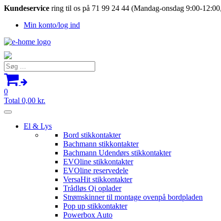
Kundeservice
ring til os på 71 99 24 44 (Mandag-onsdag 9:00-12:00,
Min konto/log ind
Søg
efter:
0
Total
0,00
kr.
El & Lys
Bord stikkontakter
Bachmann stikkontakter
Bachmann Udendørs stikkontakter
EVOline stikkontakter
EVOline reservedele
VersaHit stikkontakter
Trådløs Qi oplader
Strømskinner til montage ovenpå bordpladen
Pop up stikkontakter
Powerbox Auto