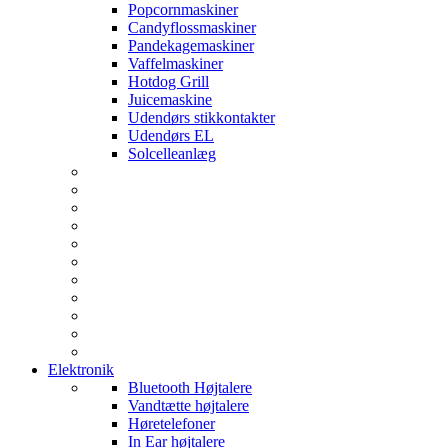
Popcornmaskiner
Candyflossmaskiner
Pandekagemaskiner
Vaffelmaskiner
Hotdog Grill
Juicemaskine
Udendørs stikkontakter
Udendørs EL
Solcelleanlæg
Elektronik
Bluetooth Højtalere
Vandtætte højtalere
Høretelefoner
In Ear højtalere