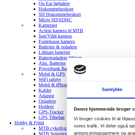
On Ear højtalere
Hukommelseskort
SD Hukommelseskort
Micro SD/SDHC
Kameraer
Action kamera til MTB
Jagt/Vildt kamera
Fuglekasse kamera
Batterier & opladere
Lithium batterier
Batteriopladere lithium
Alm. Batterier
Powerbank Batterier
Mobil & GPS
WiFi udstyr
Mobil & iPhone tilbehør
Samtykke
Kabler
Adaptor
Opladere
Holdere
Denne hjemmeside bruger c
GPS-Tracker
GPS Tilbehør
Vi bruger cookies til at tilpas
Hobby & Fritid
vores trafik. Vi deler også 
MTB cykellygter
annonceringspartnere og anal
MTB Solarstorm Lygter & tilbehør