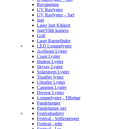
Ravsøgning
UV Ravlygter
UV Ravlygter – Sæt
Jagt
Laser Jagt Kikkert
Jagt/Vildt kamera
Golf
Laser Rangefinder
LED Lommelygter
Acebeam Lygter
Coast Lygter
Imalent Lygter
Skyray Lygter
Solarstorm Lygter
Trustfire lygter
Ultrafire Lygter
Camping Lygter
Diverse Lygter
Lommelygter - Tilbehør
Pandelamper
Pandelampe sæt
Festivalsudstyr
Festival - Selfiestænger
Festival - telte
Festival - Lys