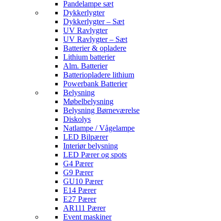
Pandelampe sæt
Dykkerlygter
Dykkerlygter – Sæt
UV Ravlygter
UV Ravlygter – Sæt
Batterier & opladere
Lithium batterier
Alm. Batterier
Batteriopladere lithium
Powerbank Batterier
Belysning
Møbelbelysning
Belysning Børneværelse
Diskolys
Natlampe / Vågelampe
LED Bilpærer
Interiør belysning
LED Pærer og spots
G4 Pærer
G9 Pærer
GU10 Pærer
E14 Pærer
E27 Pærer
AR111 Pærer
Event maskiner