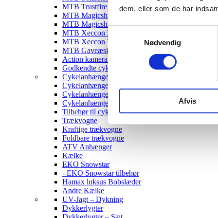
MTB Trustfire Lygter
dem, eller som de har indsaml
MTB Magicshine Lygter
MTB Magicshine Tilbehør
Samtykkevalg
MTB Xeccon Lygter
MTB Xeccon Tilbehør
Nødvendig
MTB Gaveæske
Action kamera til MTB
Godkendte cykellygter & tilbehør
Cykelanhængere
Cykelanhænger til Børn
Cykelanhænger til hunde
Afvis
Cykelanhænger Cargo
Tilbehør til cykelanhængere
Trækvogne
Kraftige trækvogne
Foldbare trækvogne
ATV Anhænger
Kælke
EKO Snowstar
- EKO Snowstar tilbehør
Hamax luksus Bobslæder
Andre Kælke
UV-Jagt – Dykning
Dykkerlygter
Dykkerlygter – Sæt