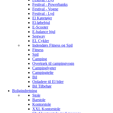
Festival - Powerbanks
Festival - Vogne
Festival - Lyd
El Køretøjer
El-løbehjul
E-Scooter
E-balance hjul
Segway
EL Cykler
Indendørs Fitness og Spil
Fitness
Spil
Camping
Overtræk til campingvogn
Campinglygter
Campingtelte
Bil
Opladere til El biler
Bil Tilbehør
Boligindretning
Stole
Barstole
Kontorstole
XXL Kontorstole