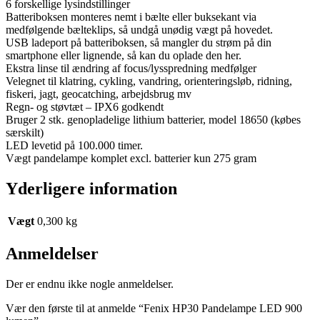
6 forskellige lysindstillinger
Batteriboksen monteres nemt i bælte eller buksekant via
medfølgende bælteklips, så undgå unødig vægt på hovedet.
USB ladeport på batteriboksen, så mangler du strøm på din
smartphone eller lignende, så kan du oplade den her.
Ekstra linse til ændring af focus/lysspredning medfølger
Velegnet til klatring, cykling, vandring, orienteringsløb, ridning,
fiskeri, jagt, geocatching, arbejdsbrug mv
Regn- og støvtæt – IPX6 godkendt
Bruger 2 stk. genopladelige lithium batterier, model 18650 (købes
særskilt)
LED levetid på 100.000 timer.
Vægt pandelampe komplet excl. batterier kun 275 gram
Yderligere information
Vægt
0,300 kg
Anmeldelser
Der er endnu ikke nogle anmeldelser.
Vær den første til at anmelde “Fenix HP30 Pandelampe LED 900