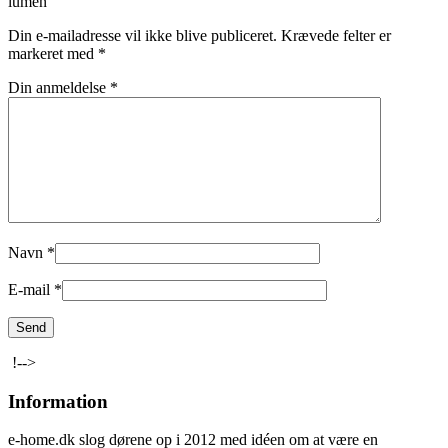
lumen”
Din e-mailadresse vil ikke blive publiceret.
Krævede felter er
markeret med
*
Din anmeldelse
*
Navn
*
E-mail
*
!-->
Information
e-home.dk slog dørene op i 2012 med idéen om at være en