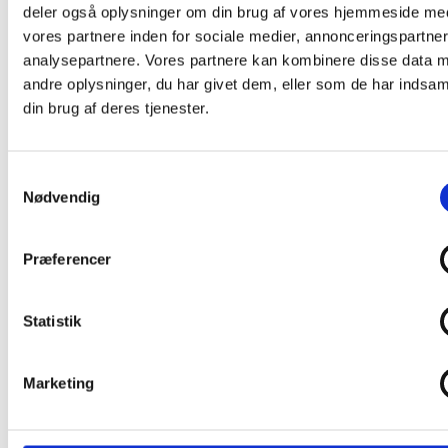
Opbevaring
deler også oplysninger om din brug af vores hjemmeside me
Borde & stole
vores partnere inden for sociale medier, annonceringspartne
Sofaer & lænestole
Belysning Børn
analysepartnere. Vores partnere kan kombinere disse data 
Belysning Børneværelse
andre oplysninger, du har givet dem, eller som de har indsaml
Diskolys
din brug af deres tjenester.
Natlampe / Vågelampe
Kælke
- EKO Snowstar
- EKO Snowstar tilbehør
Samtykkevalg
Hamax luksus Bobslæder
Nødvendig
Andre Kælke
Udendørs leg og spil
Leg
Sport
Præferencer
Trampoliner
Gynger
Hoppeborge
Statistik
Legehuse
Sandkasser
Gokart og el-biler
Halloween
Marketing
Indendørs leg og spil
Spil
Legetøj