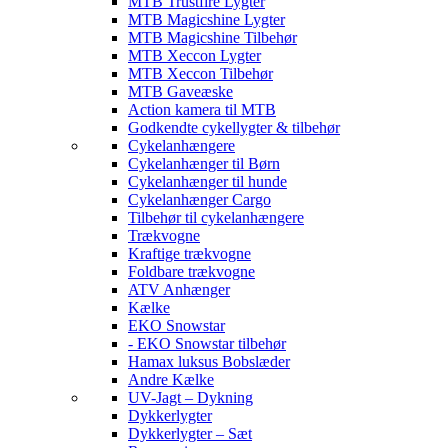
MTB Trustfire Lygter
MTB Magicshine Lygter
MTB Magicshine Tilbehør
MTB Xeccon Lygter
MTB Xeccon Tilbehør
MTB Gaveæske
Action kamera til MTB
Godkendte cykellygter & tilbehør
Cykelanhængere
Cykelanhænger til Børn
Cykelanhænger til hunde
Cykelanhænger Cargo
Tilbehør til cykelanhængere
Trækvogne
Kraftige trækvogne
Foldbare trækvogne
ATV Anhænger
Kælke
EKO Snowstar
- EKO Snowstar tilbehør
Hamax luksus Bobslæder
Andre Kælke
UV-Jagt – Dykning
Dykkerlygter
Dykkerlygter – Sæt