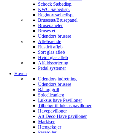
Schock Sæbedisp.
KWC Sæbedisp.
Reginox sæbedisp.
Brusesæt/Brusepanel
Brusepaneler
Brusesæt
Udendørs brusere
Afløbsrende
Rustfrit afløb
Sort glas afløb
Hvidt glas afløb
Affaldssortering
Pedal systemer
Haven
Udendørs indretning
Udendørs brusere
Bål og grill
Solcelleanlæg
Luksus have Pavilloner
Tilbehør til luksus pavilloner
Havepavilloner
Art Deco Have pavilloner
Markiser
Hængekøjer
Parasoller