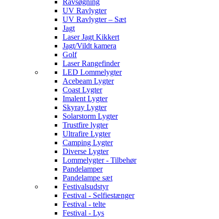
Ravsøgning
UV Ravlygter
UV Ravlygter – Sæt
Jagt
Laser Jagt Kikkert
Jagt/Vildt kamera
Golf
Laser Rangefinder
LED Lommelygter
Acebeam Lygter
Coast Lygter
Imalent Lygter
Skyray Lygter
Solarstorm Lygter
Trustfire lygter
Ultrafire Lygter
Camping Lygter
Diverse Lygter
Lommelygter - Tilbehør
Pandelamper
Pandelampe sæt
Festivalsudstyr
Festival - Selfiestænger
Festival - telte
Festival - Lys