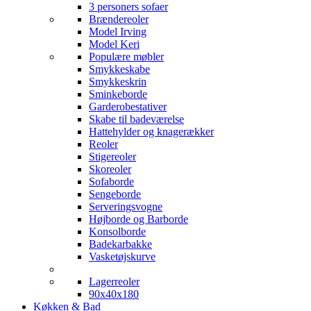
3 personers sofaer
Brændereoler
Model Irving
Model Keri
Populære møbler
Smykkeskabe
Smykkeskrin
Sminkeborde
Garderobestativer
Skabe til badeværelse
Hattehylder og knagerækker
Reoler
Stigereoler
Skoreoler
Sofaborde
Sengeborde
Serveringsvogne
Højborde og Barborde
Konsolborde
Badekarbakke
Vasketøjskurve
Lagerreoler
90x40x180
Køkken & Bad