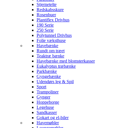
Stjernetelte
Redskabsskure
Rosenbuer
Plantiflex Drivhus
190 Serie
250 Serie
Polytunnel Drivhus
Folie væksthuse
Havebænke
Rundt om træet
Teaktræ bænke
Havebænke med blomsterkasser
Eukalyptus træbænke
Parkbænke
Gyngebænke
Udendørs leg & Spil
Sport
Trampoliner
Gynger
Hoppeborge
Legehuse
Sandkasser
Gokart og el-biler
Havemøbler
Loungemøbler