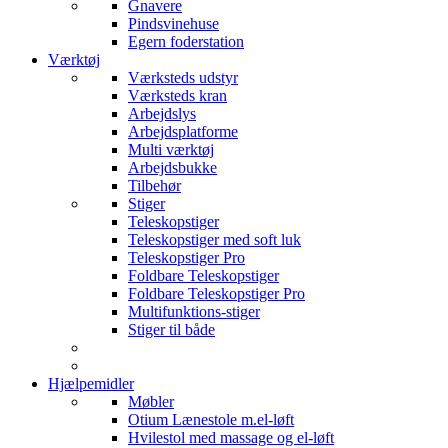
Gnavere
Pindsvinehuse
Egern foderstation
Værktøj
Værksteds udstyr
Værksteds kran
Arbejdslys
Arbejdsplatforme
Multi værktøj
Arbejdsbukke
Tilbehør
Stiger
Teleskopstiger
Teleskopstiger med soft luk
Teleskopstiger Pro
Foldbare Teleskopstiger
Foldbare Teleskopstiger Pro
Multifunktions-stiger
Stiger til både
Hjælpemidler
Møbler
Otium Lænestole m.el-løft
Hvilestol med massage og el-løft