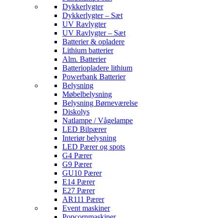
Dykkerlygter
Dykkerlygter – Sæt
UV Ravlygter
UV Ravlygter – Sæt
Batterier & opladere
Lithium batterier
Alm. Batterier
Batteriopladere lithium
Powerbank Batterier
Belysning
Møbelbelysning
Belysning Børneværelse
Diskolys
Natlampe / Vågelampe
LED Bilpærer
Interiør belysning
LED Pærer og spots
G4 Pærer
G9 Pærer
GU10 Pærer
E14 Pærer
E27 Pærer
AR111 Pærer
Event maskiner
Popcornmaskiner