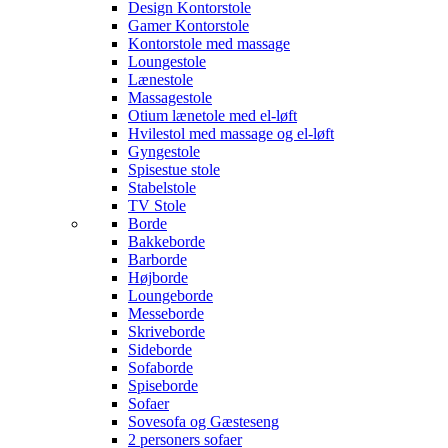
Design Kontorstole
Gamer Kontorstole
Kontorstole med massage
Loungestole
Lænestole
Massagestole
Otium lænetole med el-løft
Hvilestol med massage og el-løft
Gyngestole
Spisestue stole
Stabelstole
TV Stole
Borde
Bakkeborde
Barborde
Højborde
Loungeborde
Messeborde
Skriveborde
Sideborde
Sofaborde
Spiseborde
Sofaer
Sovesofa og Gæsteseng
2 personers sofaer