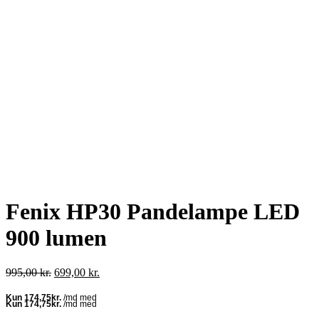
Fenix HP30 Pandelampe LED
900 lumen
Den
Den
995,00
kr.
699,00
kr.
oprindelige
aktuelle
pris
pris
var:
er: