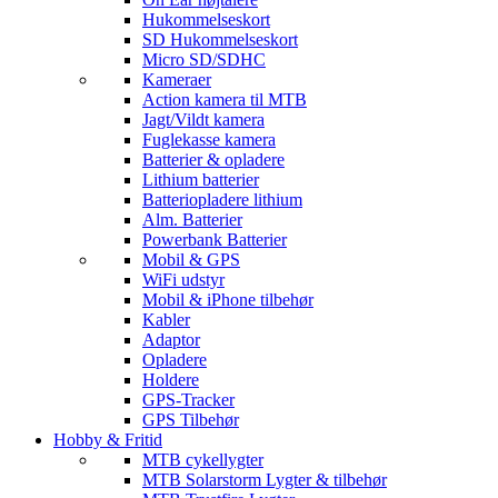
Hukommelseskort
SD Hukommelseskort
Micro SD/SDHC
Kameraer
Action kamera til MTB
Jagt/Vildt kamera
Fuglekasse kamera
Batterier & opladere
Lithium batterier
Batteriopladere lithium
Alm. Batterier
Powerbank Batterier
Mobil & GPS
WiFi udstyr
Mobil & iPhone tilbehør
Kabler
Adaptor
Opladere
Holdere
GPS-Tracker
GPS Tilbehør
Hobby & Fritid
MTB cykellygter
MTB Solarstorm Lygter & tilbehør