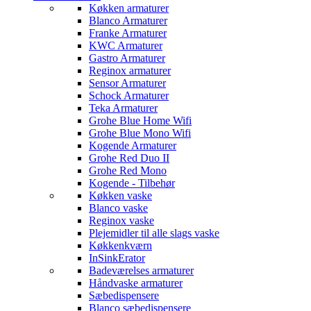
Køkken armaturer
Blanco Armaturer
Franke Armaturer
KWC Armaturer
Gastro Armaturer
Reginox armaturer
Sensor Armaturer
Schock Armaturer
Teka Armaturer
Grohe Blue Home Wifi
Grohe Blue Mono Wifi
Kogende Armaturer
Grohe Red Duo II
Grohe Red Mono
Kogende - Tilbehør
Køkken vaske
Blanco vaske
Reginox vaske
Plejemidler til alle slags vaske
Køkkenkværn
InSinkErator
Badeværelses armaturer
Håndvaske armaturer
Sæbedispensere
Blanco sæbedispensere