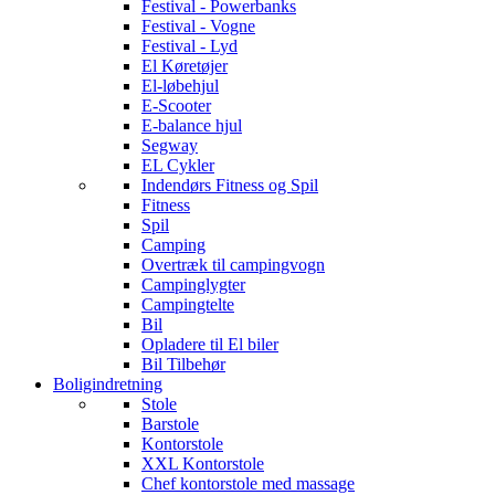
Festival - Powerbanks
Festival - Vogne
Festival - Lyd
El Køretøjer
El-løbehjul
E-Scooter
E-balance hjul
Segway
EL Cykler
Indendørs Fitness og Spil
Fitness
Spil
Camping
Overtræk til campingvogn
Campinglygter
Campingtelte
Bil
Opladere til El biler
Bil Tilbehør
Boligindretning
Stole
Barstole
Kontorstole
XXL Kontorstole
Chef kontorstole med massage