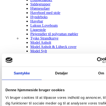
Siddegrupper
Hjørnesofaer
Havebord med stole
Hyndeboks
Havebar
Luksus Loveboats
Liggestole
Plejemidler til polyrattan møbler
Tyske Strandkurve
Model Anholt
Model Anholt & Lübeck cover
Model Sylt
Model Sylt & Lübeck XL cover
Tilbehør til Strandkurve Anholt & Sylt
Model Fur
Model Rømø
Model Lübeck (Luksus)
Samtykke
Detaljer
Om
Strandkurv cover I flere størrelser
Udendørs EL
Udendørs stikkontakter
Solcelleanlæg
Denne hjemmeside bruger cookies
Børn
Vi bruger cookies til at tilpasse vores indhold og annoncer, til
Børnemøbler
Sminkeborde til børn
dig funktioner til sociale medier og til at analysere vores trafi