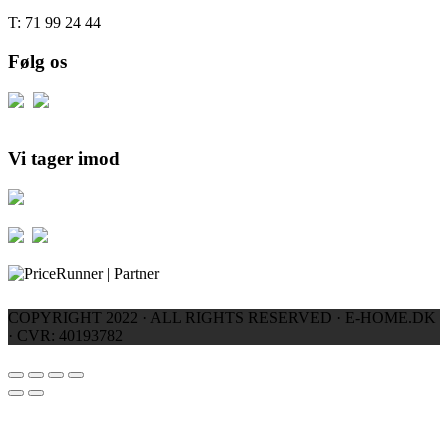
T: 71 99 24 44
Følg os
Vi tager imod
COPYRIGHT 2022 · ALL RIGHTS RESERVED · E-HOME.DK
· CVR: 40193782