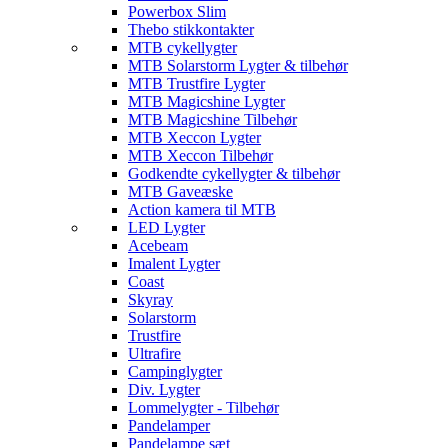
Powerbox Slim
Thebo stikkontakter
MTB cykellygter
MTB Solarstorm Lygter & tilbehør
MTB Trustfire Lygter
MTB Magicshine Lygter
MTB Magicshine Tilbehør
MTB Xeccon Lygter
MTB Xeccon Tilbehør
Godkendte cykellygter & tilbehør
MTB Gaveæske
Action kamera til MTB
LED Lygter
Acebeam
Imalent Lygter
Coast
Skyray
Solarstorm
Trustfire
Ultrafire
Campinglygter
Div. Lygter
Lommelygter - Tilbehør
Pandelamper
Pandelampe sæt