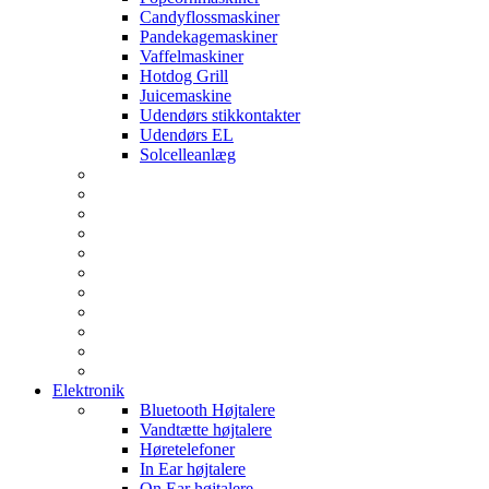
Candyflossmaskiner
Pandekagemaskiner
Vaffelmaskiner
Hotdog Grill
Juicemaskine
Udendørs stikkontakter
Udendørs EL
Solcelleanlæg
Elektronik
Bluetooth Højtalere
Vandtætte højtalere
Høretelefoner
In Ear højtalere
On Ear højtalere