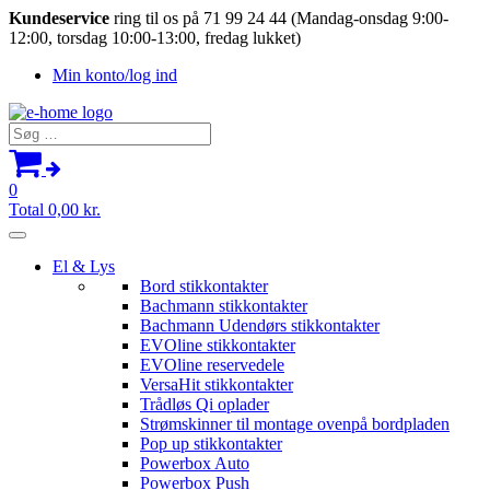
Kundeservice
ring til os på 71 99 24 44 (Mandag-onsdag 9:00-
12:00, torsdag 10:00-13:00, fredag lukket)
Min konto/log ind
Søg
efter:
0
Total
0,00
kr.
El & Lys
Bord stikkontakter
Bachmann stikkontakter
Bachmann Udendørs stikkontakter
EVOline stikkontakter
EVOline reservedele
VersaHit stikkontakter
Trådløs Qi oplader
Strømskinner til montage ovenpå bordpladen
Pop up stikkontakter
Powerbox Auto
Powerbox Push