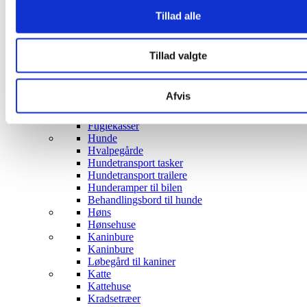
Robotter til Børn
Gyngeheste
Tillad alle
Transport til børn
Cykelanhænger til Børn
Institution trækvogne
Tillad valgte
Husdyr
Fugle
Fuglevoliere
Afvis
Fuglebure
Fuglekasse kamera
Fuglekasser
Hunde
Hvalpegårde
Hundetransport tasker
Hundetransport trailere
Hunderamper til bilen
Behandlingsbord til hunde
Høns
Hønsehuse
Kaninbure
Kaninbure
Løbegård til kaniner
Katte
Kattehuse
Kradsetræer