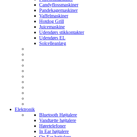
Candyflossmaskiner
Pandekagemaskiner
Vaffelmaskiner
Hotdog Grill
Juicemaskine
Udendørs stikkontakter
Udendørs EL
Solcelleanlæg
Elektronik
Bluetooth Højtalere
Vandtætte højtalere
Høretelefoner
In Ear højtalere
On Ear højtalere