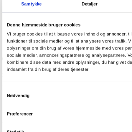
Massage Stole
Samtykke
Detaljer
Kørestolsramper
Kørestolsramper single
Kørestolsramper multi
Fjernstyret hjælp
Denne hjemmeside bruger cookies
Smart home produkter
Vi bruger cookies til at tilpasse vores indhold og annoncer, til
Robotter til hjemmet
Prepper sager
funktioner til sociale medier og til at analysere vores trafik. 
Gode sager at preppe
oplysninger om din brug af vores hjemmeside med vores part
sociale medier, annonceringspartnere og analysepartnere. V
kombinere disse data med andre oplysninger, du har givet de
indsamlet fra din brug af deres tjenester.
Hurtig levering
Dag til dag levering
Samtykkevalg
Nødvendig
Gratis levering
Præferencer
Ved køb over 1500,-