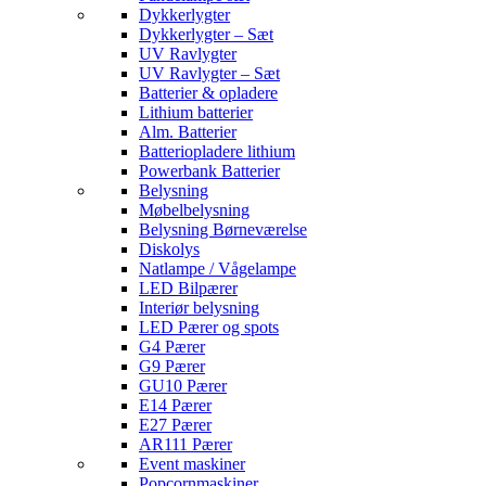
Dykkerlygter
Dykkerlygter – Sæt
UV Ravlygter
UV Ravlygter – Sæt
Batterier & opladere
Lithium batterier
Alm. Batterier
Batteriopladere lithium
Powerbank Batterier
Belysning
Møbelbelysning
Belysning Børneværelse
Diskolys
Natlampe / Vågelampe
LED Bilpærer
Interiør belysning
LED Pærer og spots
G4 Pærer
G9 Pærer
GU10 Pærer
E14 Pærer
E27 Pærer
AR111 Pærer
Event maskiner
Popcornmaskiner