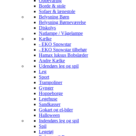
Opbevaring
Borde & stole
Sofaer & lænestole
Belysning Børn
Belysning Børneværelse
Diskolys
Natlampe / Vågelampe
Kælke
- EKO Snowstar
- EKO Snowstar tilbehør
Hamax luksus Bobslæder
Andre Kælke
Udendørs leg og spil
Leg
Sport
Trampoliner
Gynger
Hoppeborge
Legehuse
Sandkasser
Gokart og el-biler
Halloween
Indendørs leg og spil
Spil
Legetøj