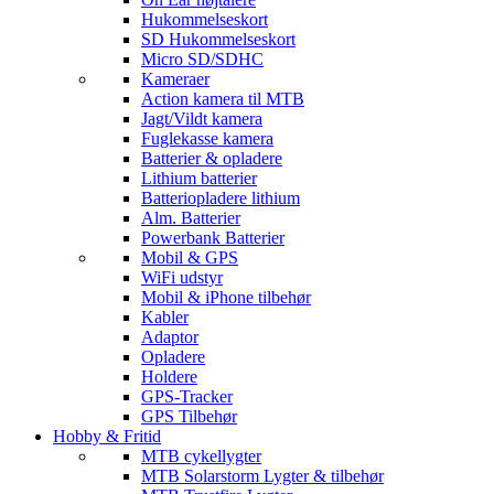
Hukommelseskort
SD Hukommelseskort
Micro SD/SDHC
Kameraer
Action kamera til MTB
Jagt/Vildt kamera
Fuglekasse kamera
Batterier & opladere
Lithium batterier
Batteriopladere lithium
Alm. Batterier
Powerbank Batterier
Mobil & GPS
WiFi udstyr
Mobil & iPhone tilbehør
Kabler
Adaptor
Opladere
Holdere
GPS-Tracker
GPS Tilbehør
Hobby & Fritid
MTB cykellygter
MTB Solarstorm Lygter & tilbehør