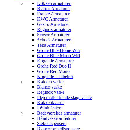
Køkken armaturer
Blanco Armaturer
Franke Armaturer
KWC Armaturer
Gastro Armaturer
Reginox armaturer
Sensor Armaturer
Schock Armaturer
Teka Armaturer
Grohe Blue Home Wifi
Grohe Blue Mono Wifi
Kogende Armaturer
Grohe Red Duo II
Grohe Red Mono
Kogende - Tilbehør
Køkken vaske
Blanco vaske
Reginox vaske
Plejemidler til alle slags vaske
Køkkenkværn
InSinkErator
Badeværelses armaturer
Håndvaske armaturer
Sæbedispensere
Blanco sæbedispensere