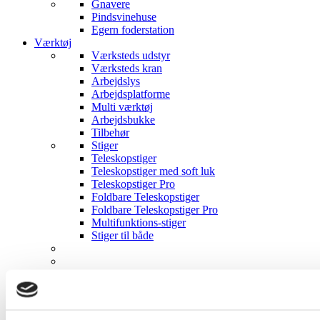
Gnavere
Pindsvinehuse
Egern foderstation
Værktøj
Værksteds udstyr
Værksteds kran
Arbejdslys
Arbejdsplatforme
Multi værktøj
Arbejdsbukke
Tilbehør
Stiger
Teleskopstiger
Teleskopstiger med soft luk
Teleskopstiger Pro
Foldbare Teleskopstiger
Foldbare Teleskopstiger Pro
Multifunktions-stiger
Stiger til både
Hjælpemidler
Møbler
Otium Lænestole m.el-løft
Hvilestol med massage og el-løft