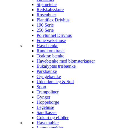
Stjernetelte
Redskabsskure
Rosenbuer
Plantiflex Drivhus
190 Serie
250 Serie
Polytunnel Drivhus
Folie væksthuse
Havebænke
Rundt om træet
Teaktræ bænke
Havebænke med blomsterkasser
Eukalyptus træbænke
Parkbænke
Gyngebænke
Udendørs leg & Spil
Sport
Trampoliner
Gynger
Hoppeborge
Legehuse
Sandkasser
Gokart og el-biler
Havemøbler
Loungemøbler