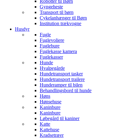
Robotter til Børn
Gyngeheste
Transport til børn
Cykelanhænger til Børn
Institution trækvogne
Husdyr
Fugle
Fuglevoliere
Fuglebure
Fuglekasse kamera
Fuglekasser
Hunde
Hvalpegårde
Hundetransport tasker
Hundetransport trailere
Hunderamper til bilen
Behandlingsbord til hunde
Høns
Hønsehuse
Kaninbure
Kaninbure
Løbegård til kaniner
Katte
Kattehuse
Kradsetræer