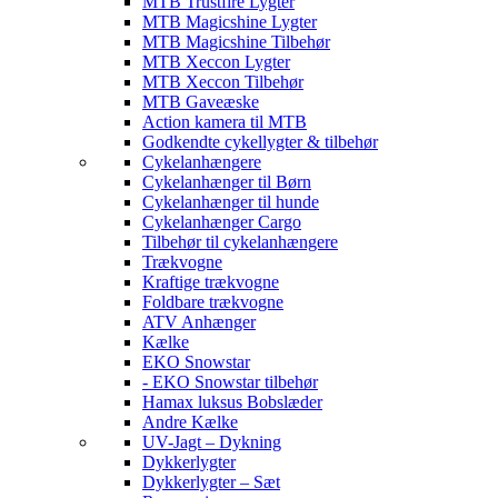
MTB Trustfire Lygter
MTB Magicshine Lygter
MTB Magicshine Tilbehør
MTB Xeccon Lygter
MTB Xeccon Tilbehør
MTB Gaveæske
Action kamera til MTB
Godkendte cykellygter & tilbehør
Cykelanhængere
Cykelanhænger til Børn
Cykelanhænger til hunde
Cykelanhænger Cargo
Tilbehør til cykelanhængere
Trækvogne
Kraftige trækvogne
Foldbare trækvogne
ATV Anhænger
Kælke
EKO Snowstar
- EKO Snowstar tilbehør
Hamax luksus Bobslæder
Andre Kælke
UV-Jagt – Dykning
Dykkerlygter
Dykkerlygter – Sæt