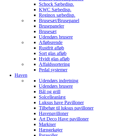
Schock Sæbedisp.
KWC Sæbedisp.
Reginox sæbedisp.
Brusesæt/Brusepanel
Brusepaneler
Brusesæt
Udendørs brusere
Afløbsrende
Rustfrit afløb
Sort glas afløb
Hvidt glas afløb
Affaldssortering
Pedal systemer
Haven
Udendørs indretning
Udendørs brusere
Bål og grill
Solcelleanlæg
Luksus have Pavilloner
Tilbehør til luksus pavilloner
Havepavilloner
Art Deco Have pavilloner
Markiser
Hængekøjer
Parasoller