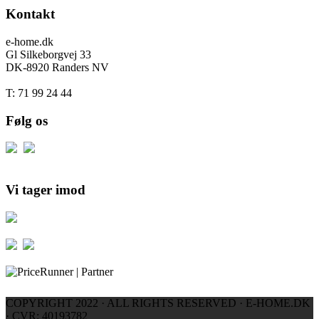
Kontakt
e-home.dk
Gl Silkeborgvej 33
DK-8920 Randers NV
T: 71 99 24 44
Følg os
Vi tager imod
COPYRIGHT 2022 · ALL RIGHTS RESERVED · E-HOME.DK
· CVR: 40193782