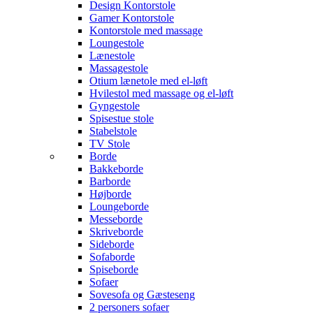
Design Kontorstole
Gamer Kontorstole
Kontorstole med massage
Loungestole
Lænestole
Massagestole
Otium lænetole med el-løft
Hvilestol med massage og el-løft
Gyngestole
Spisestue stole
Stabelstole
TV Stole
Borde
Bakkeborde
Barborde
Højborde
Loungeborde
Messeborde
Skriveborde
Sideborde
Sofaborde
Spiseborde
Sofaer
Sovesofa og Gæsteseng
2 personers sofaer