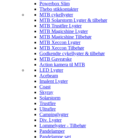
Powerbox Slim
Thebo stikkontakter
MTB cykellygter
MTB Solarstorm Lygter & tilbehør
MTB Trustfire Lygter
MTB Magicshine Lygter
MTB Magicshine Tilbehør
MTB Xeccon Lygter
MTB Xeccon Tilbehør
Godkendte cykellygter & tilbehør
MTB Gaveæske
Action kamera til MTB
LED Lygter
Acebeam
Imalent Lygter
Coast
Skyray
Solarstorm
Trustfire
Ultrafire
Campinglygter
Div. Lygter
Lommelygter - Tilbehør
Pandelamper
Pandelampe sæt