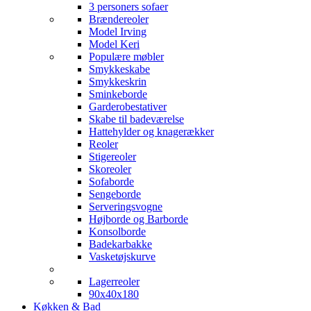
3 personers sofaer
Brændereoler
Model Irving
Model Keri
Populære møbler
Smykkeskabe
Smykkeskrin
Sminkeborde
Garderobestativer
Skabe til badeværelse
Hattehylder og knagerækker
Reoler
Stigereoler
Skoreoler
Sofaborde
Sengeborde
Serveringsvogne
Højborde og Barborde
Konsolborde
Badekarbakke
Vasketøjskurve
Lagerreoler
90x40x180
Køkken & Bad