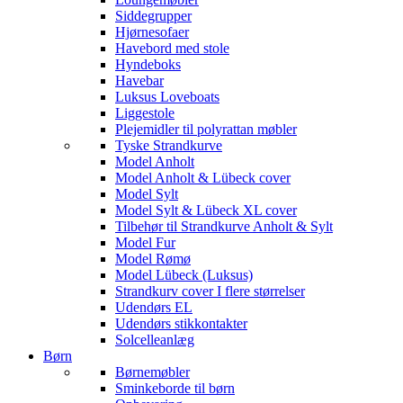
Siddegrupper
Hjørnesofaer
Havebord med stole
Hyndeboks
Havebar
Luksus Loveboats
Liggestole
Plejemidler til polyrattan møbler
Tyske Strandkurve
Model Anholt
Model Anholt & Lübeck cover
Model Sylt
Model Sylt & Lübeck XL cover
Tilbehør til Strandkurve Anholt & Sylt
Model Fur
Model Rømø
Model Lübeck (Luksus)
Strandkurv cover I flere størrelser
Udendørs EL
Udendørs stikkontakter
Solcelleanlæg
Børn
Børnemøbler
Sminkeborde til børn