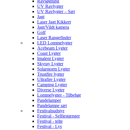
Ravsøgning
UV Ravlygter
UV Ravlygter – Sæt
Jagt
Laser Jagt Kikkert
Jagt/Vildt kamera
Golf
Laser Rangefinder
LED Lommelygter
Acebeam Lygter
Coast Lygter
Imalent Lygter
Skyray Lygter
Solarstorm Lygter
Trustfire lygter
Ultrafire Lygter
Camping Lygter
Diverse Lygter
Lommelygter - Tilbehør
Pandelamper
Pandelampe sæt
Festivalsudstyr
Festival - Selfiestænger
Festival - telte
Festival - Lys