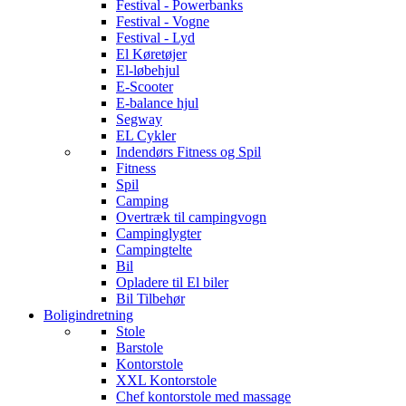
Festival - Powerbanks
Festival - Vogne
Festival - Lyd
El Køretøjer
El-løbehjul
E-Scooter
E-balance hjul
Segway
EL Cykler
Indendørs Fitness og Spil
Fitness
Spil
Camping
Overtræk til campingvogn
Campinglygter
Campingtelte
Bil
Opladere til El biler
Bil Tilbehør
Boligindretning
Stole
Barstole
Kontorstole
XXL Kontorstole
Chef kontorstole med massage