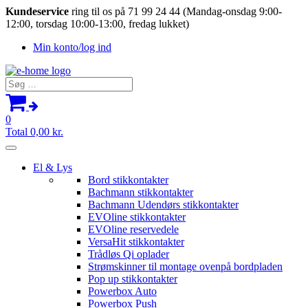
Kundeservice
ring til os på 71 99 24 44 (Mandag-onsdag 9:00-
12:00, torsdag 10:00-13:00, fredag lukket)
Min konto/log ind
Søg
efter:
0
Total
0,00
kr.
El & Lys
Bord stikkontakter
Bachmann stikkontakter
Bachmann Udendørs stikkontakter
EVOline stikkontakter
EVOline reservedele
VersaHit stikkontakter
Trådløs Qi oplader
Strømskinner til montage ovenpå bordpladen
Pop up stikkontakter
Powerbox Auto
Powerbox Push