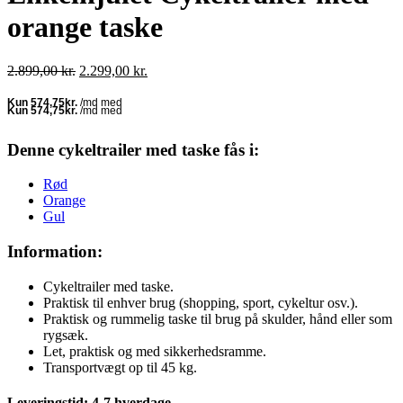
orange taske
Den
Den
2.899,00
kr.
2.299,00
kr.
oprindelige
aktuelle
pris
pris
var:
er:
2.899,00 kr..
2.299,00 kr..
Denne cykeltrailer med taske fås i:
Rød
Orange
Gul
Information:
Cykeltrailer med taske.
Praktisk til enhver brug (shopping, sport, cykeltur osv.).
Praktisk og rummelig taske til brug på skulder, hånd eller som
rygsæk.
Let, praktisk og med sikkerhedsramme.
Transportvægt op til 45 kg.
Leveringstid: 4-7 hverdage