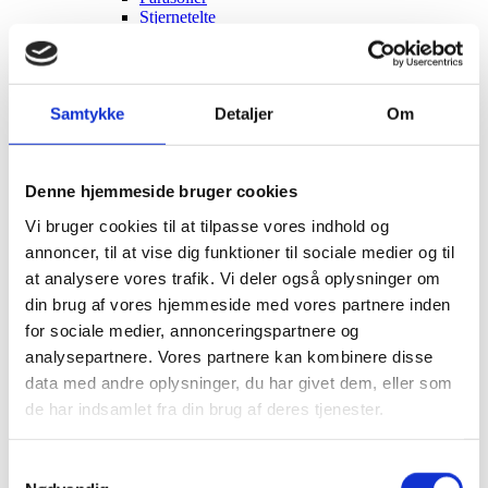
Stjernetelte
Redskabsskure
Rosenbuer
Plantiflex Drivhus
190 Serie
Samtykke
Detaljer
Om
250 Serie
Polytunnel Drivhus
Folie væksthuse
Havebænke
Denne hjemmeside bruger cookies
Rundt om træet
Teaktræ bænke
Vi bruger cookies til at tilpasse vores indhold og
Havebænke med blomsterkasser
annoncer, til at vise dig funktioner til sociale medier og til
Eukalyptus træbænke
Parkbænke
at analysere vores trafik. Vi deler også oplysninger om
Gyngebænke
din brug af vores hjemmeside med vores partnere inden
Udendørs leg & Spil
for sociale medier, annonceringspartnere og
Sport
Trampoliner
analysepartnere. Vores partnere kan kombinere disse
Gynger
data med andre oplysninger, du har givet dem, eller som
Hoppeborge
de har indsamlet fra din brug af deres tjenester.
Legehuse
Sandkasser
Gokart og el-biler
Samtykkevalg
Havemøbler
Loungemøbler