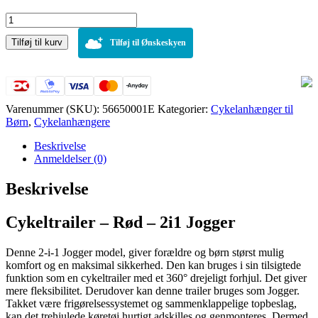
Cykeltrailer
–
Tilføj til kurv
Rød
Tilføj til Ønskeskyen
–
2i1
Jogger
antal
Varenummer (SKU):
56650001E
Kategorier:
Cykelanhænger til
Børn
,
Cykelanhængere
Beskrivelse
Anmeldelser (0)
Beskrivelse
Cykeltrailer – Rød – 2i1 Jogger
Denne 2-i-1 Jogger model, giver forældre og børn størst mulig
komfort og en maksimal sikkerhed. Den kan bruges i sin tilsigtede
funktion som en cykeltrailer med et 360° drejeligt forhjul. Det giver
mere fleksibilitet. Derudover kan denne trailer bruges som Jogger.
Takket være frigørelsessystemet og sammenklappelige topbeslag,
kan det trehjulede køretøj hurtigt adskilles og genmonteres. Dermed