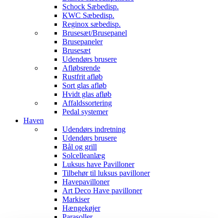
Schock Sæbedisp.
KWC Sæbedisp.
Reginox sæbedisp.
Brusesæt/Brusepanel
Brusepaneler
Brusesæt
Udendørs brusere
Afløbsrende
Rustfrit afløb
Sort glas afløb
Hvidt glas afløb
Affaldssortering
Pedal systemer
Haven
Udendørs indretning
Udendørs brusere
Bål og grill
Solcelleanlæg
Luksus have Pavilloner
Tilbehør til luksus pavilloner
Havepavilloner
Art Deco Have pavilloner
Markiser
Hængekøjer
Parasoller