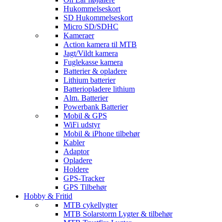
Hukommelseskort
SD Hukommelseskort
Micro SD/SDHC
Kameraer
Action kamera til MTB
Jagt/Vildt kamera
Fuglekasse kamera
Batterier & opladere
Lithium batterier
Batteriopladere lithium
Alm. Batterier
Powerbank Batterier
Mobil & GPS
WiFi udstyr
Mobil & iPhone tilbehør
Kabler
Adaptor
Opladere
Holdere
GPS-Tracker
GPS Tilbehør
Hobby & Fritid
MTB cykellygter
MTB Solarstorm Lygter & tilbehør