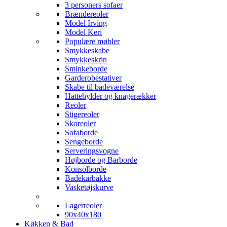
3 personers sofaer
Brændereoler
Model Irving
Model Keri
Populære møbler
Smykkeskabe
Smykkeskrin
Sminkeborde
Garderobestativer
Skabe til badeværelse
Hattehylder og knagerækker
Reoler
Stigereoler
Skoreoler
Sofaborde
Sengeborde
Serveringsvogne
Højborde og Barborde
Konsolborde
Badekarbakke
Vasketøjskurve
Lagerreoler
90x40x180
Køkken & Bad