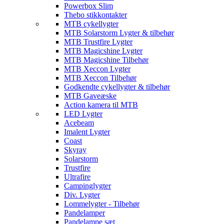
Powerbox Slim
Thebo stikkontakter
MTB cykellygter
MTB Solarstorm Lygter & tilbehør
MTB Trustfire Lygter
MTB Magicshine Lygter
MTB Magicshine Tilbehør
MTB Xeccon Lygter
MTB Xeccon Tilbehør
Godkendte cykellygter & tilbehør
MTB Gaveæske
Action kamera til MTB
LED Lygter
Acebeam
Imalent Lygter
Coast
Skyray
Solarstorm
Trustfire
Ultrafire
Campinglygter
Div. Lygter
Lommelygter - Tilbehør
Pandelamper
Pandelampe sæt