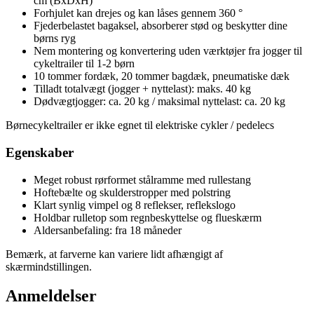
cm (BxDxH)
Forhjulet kan drejes og kan låses gennem 360 °
Fjederbelastet bagaksel, absorberer stød og beskytter dine
børns ryg
Nem montering og konvertering uden værktøjer fra jogger til
cykeltrailer til 1-2 børn
10 tommer fordæk, 20 tommer bagdæk, pneumatiske dæk
Tilladt totalvægt (jogger + nyttelast): maks. 40 kg
Dødvægtjogger: ca. 20 kg / maksimal nyttelast: ca. 20 kg
Børnecykeltrailer er ikke egnet til elektriske cykler / pedelecs
Egenskaber
Meget robust rørformet stålramme med rullestang
Hoftebælte og skulderstropper med polstring
Klart synlig vimpel og 8 reflekser, reflekslogo
Holdbar rulletop som regnbeskyttelse og flueskærm
Aldersanbefaling: fra 18 måneder
Bemærk, at farverne kan variere lidt afhængigt af
skærmindstillingen.
Anmeldelser