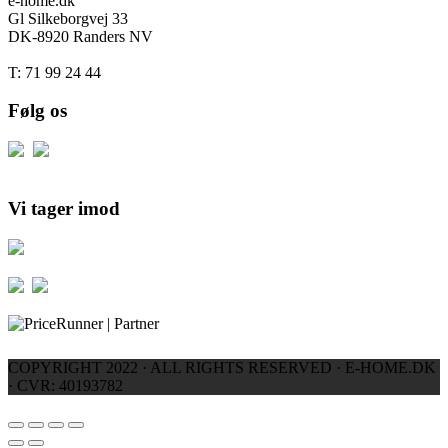
e-home.dk
Gl Silkeborgvej 33
DK-8920 Randers NV
T: 71 99 24 44
Følg os
Vi tager imod
COPYRIGHT 2022 · ALL RIGHTS RESERVED · E-HOME.DK
· CVR: 40193782