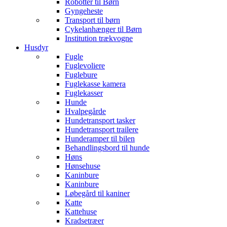
Robotter til Børn
Gyngeheste
Transport til børn
Cykelanhænger til Børn
Institution trækvogne
Husdyr
Fugle
Fuglevoliere
Fuglebure
Fuglekasse kamera
Fuglekasser
Hunde
Hvalpegårde
Hundetransport tasker
Hundetransport trailere
Hunderamper til bilen
Behandlingsbord til hunde
Høns
Hønsehuse
Kaninbure
Kaninbure
Løbegård til kaniner
Katte
Kattehuse
Kradsetræer