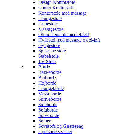
Design Kontorstole
Gamer Kontorstole
Kontorstole med massage
Loungestole
Lænestole
Massagestole
Otium lænetole med el-løft
Hvilestol med massage og el-løft
Gyngestole
Spisestue stole
Stabelstole
TV Stole
Borde
Bakkeborde
Barborde
Højborde
Loungeborde
Messeborde
Skriveborde
Sideborde
Sofaborde
Spiseborde
Sofaer
Sovesofa og Gæsteseng
2 personers sofaer