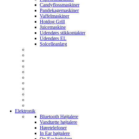
Candyflossmaskiner
Pandekagemaskiner
Vaffelmaskiner
Hotdog Grill
Juicemaskine
Udendørs stikkontakter
Udendørs EL
Solcelleanlæg
Elektronik
Bluetooth Højtalere
Vandtætte højtalere
Høretelefoner
In Ear højtalere
On Ear højtalere