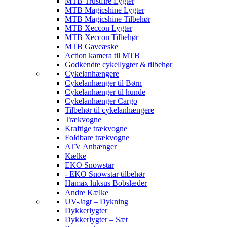
MTB Trustfire Lygter
MTB Magicshine Lygter
MTB Magicshine Tilbehør
MTB Xeccon Lygter
MTB Xeccon Tilbehør
MTB Gaveæske
Action kamera til MTB
Godkendte cykellygter & tilbehør
Cykelanhængere
Cykelanhænger til Børn
Cykelanhænger til hunde
Cykelanhænger Cargo
Tilbehør til cykelanhængere
Trækvogne
Kraftige trækvogne
Foldbare trækvogne
ATV Anhænger
Kælke
EKO Snowstar
- EKO Snowstar tilbehør
Hamax luksus Bobslæder
Andre Kælke
UV-Jagt – Dykning
Dykkerlygter
Dykkerlygter – Sæt