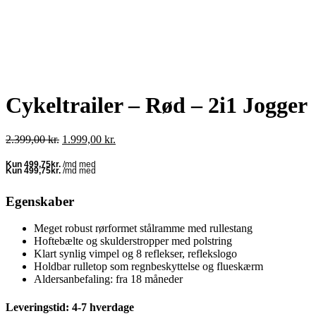
Cykeltrailer – Rød – 2i1 Jogger
Den
Den
2.399,00
kr.
1.999,00
kr.
oprindelige
aktuelle
pris
pris
var:
er:
2.399,00 kr..
1.999,00 kr..
Egenskaber
Meget robust rørformet stålramme med rullestang
Hoftebælte og skulderstropper med polstring
Klart synlig vimpel og 8 reflekser, reflekslogo
Holdbar rulletop som regnbeskyttelse og flueskærm
Aldersanbefaling: fra 18 måneder
Leveringstid: 4-7 hverdage