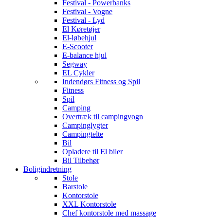
Festival - Powerbanks
Festival - Vogne
Festival - Lyd
El Køretøjer
El-løbehjul
E-Scooter
E-balance hjul
Segway
EL Cykler
Indendørs Fitness og Spil
Fitness
Spil
Camping
Overtræk til campingvogn
Campinglygter
Campingtelte
Bil
Opladere til El biler
Bil Tilbehør
Boligindretning
Stole
Barstole
Kontorstole
XXL Kontorstole
Chef kontorstole med massage