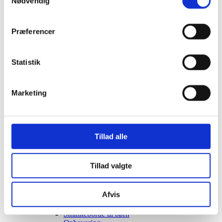
Nødvendig
Siddegrupper
Hjørnesofaer
Havebord med stole
Præferencer
Hyndeboks
Havebar
Luksus Loveboats
Statistik
Liggestole
Plejemidler til polyrattan møbler
Tyske Strandkurve
Model Anholt
Marketing
Model Anholt & Lübeck cover
Model Sylt
Model Sylt & Lübeck XL cover
Tilbehør til Strandkurve Anholt & Sylt
Model Fur
Tillad alle
Model Rømø
Model Lübeck (Luksus)
Strandkurv cover I flere størrelser
Tillad valgte
Udendørs EL
Udendørs stikkontakter
Solcelleanlæg
Afvis
Børn
Børnemøbler
Sminkeborde til børn