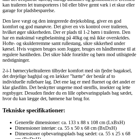
kan traileren let transporteres i bil eller blive gemt væk i et skur eller
garage for pladsbesparelse.
Den lave vægt og den integrerede drejekobling, giver en god
komfort og god manøvre. Det giver en vis kontrol over traileren,
hvilket øger sikkerheden. Der er plads til 1-2 børn i traileren. Den
har en maksimal vægtbelastning på 40kg og må ikke overskrides.
Hofte- og skulderremme samt rullestang, sikre sikkerhed under
kørsel. Hvis vognen bruges som Jogger, bruges en håndbremse til at
regulere hastiheden. Det sikre både forældre og børn mod utilsigtede
nedstigninger.
2-i-1 børnecykeltraileren tilbyder komfort med sin fjedre bagaksel,
det drejelige baghjul og en lækker ”hætte” der består af to
individuelle rullebare lag. Det ene lag er med fluenet og det andet er
klar glasfilm. Det beskytter ungerne mod stenflis, insekter og lette
regnbyger. Desuden finder du en lille opbevaringsplads bag sædet,
hvor du kan lægge det, børnene har brug for.
Tekniske specifikationer:
Generelle dimensioner: ca. 133 x 88 x 108 cm (LxBxH)
Dimensioner interiør: ca. 55 x 50 x 68 cm (BxDxH)
Dimensioner opbevaringsplads bag sædet: ca. 55 x 25 x 68