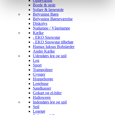
Opbevaring
Borde & stole
Sofaer & lænestole
Belysning Børn
Belysning Børneværelse
Diskolys
Natlampe / Vågelampe
Kælke
- EKO Snowstar
- EKO Snowstar tilbehør
Hamax luksus Bobslæder
Andre Kælke
Udendørs leg og spil
Leg
Sport
Trampoliner
Gynger
Hoppeborge
Legehuse
Sandkasser
Gokart og el-biler
Halloween
Indendørs leg og spil
Spil
Legetøj