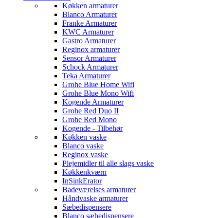
Køkken armaturer
Blanco Armaturer
Franke Armaturer
KWC Armaturer
Gastro Armaturer
Reginox armaturer
Sensor Armaturer
Schock Armaturer
Teka Armaturer
Grohe Blue Home Wifi
Grohe Blue Mono Wifi
Kogende Armaturer
Grohe Red Duo II
Grohe Red Mono
Kogende - Tilbehør
Køkken vaske
Blanco vaske
Reginox vaske
Plejemidler til alle slags vaske
Køkkenkværn
InSinkErator
Badeværelses armaturer
Håndvaske armaturer
Sæbedispensere
Blanco sæbedispensere