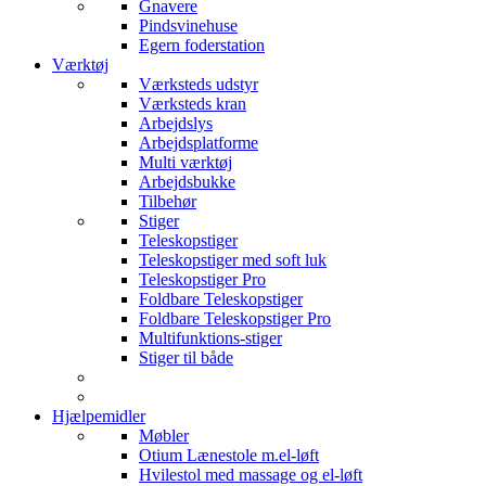
Gnavere
Pindsvinehuse
Egern foderstation
Værktøj
Værksteds udstyr
Værksteds kran
Arbejdslys
Arbejdsplatforme
Multi værktøj
Arbejdsbukke
Tilbehør
Stiger
Teleskopstiger
Teleskopstiger med soft luk
Teleskopstiger Pro
Foldbare Teleskopstiger
Foldbare Teleskopstiger Pro
Multifunktions-stiger
Stiger til både
Hjælpemidler
Møbler
Otium Lænestole m.el-løft
Hvilestol med massage og el-løft