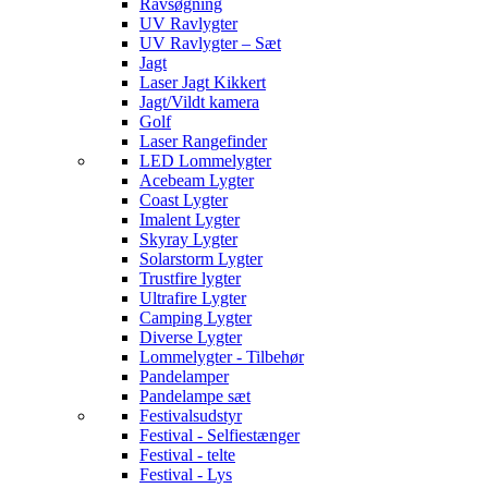
Ravsøgning
UV Ravlygter
UV Ravlygter – Sæt
Jagt
Laser Jagt Kikkert
Jagt/Vildt kamera
Golf
Laser Rangefinder
LED Lommelygter
Acebeam Lygter
Coast Lygter
Imalent Lygter
Skyray Lygter
Solarstorm Lygter
Trustfire lygter
Ultrafire Lygter
Camping Lygter
Diverse Lygter
Lommelygter - Tilbehør
Pandelamper
Pandelampe sæt
Festivalsudstyr
Festival - Selfiestænger
Festival - telte
Festival - Lys