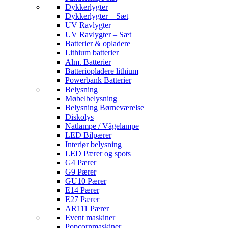
Dykkerlygter
Dykkerlygter – Sæt
UV Ravlygter
UV Ravlygter – Sæt
Batterier & opladere
Lithium batterier
Alm. Batterier
Batteriopladere lithium
Powerbank Batterier
Belysning
Møbelbelysning
Belysning Børneværelse
Diskolys
Natlampe / Vågelampe
LED Bilpærer
Interiør belysning
LED Pærer og spots
G4 Pærer
G9 Pærer
GU10 Pærer
E14 Pærer
E27 Pærer
AR111 Pærer
Event maskiner
Popcornmaskiner