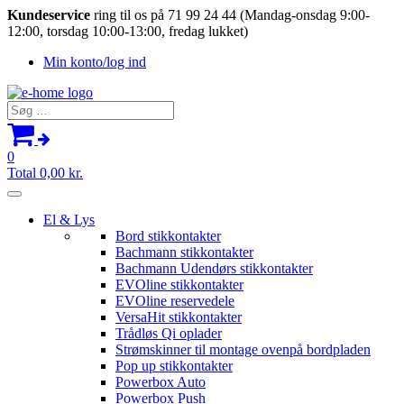
Kundeservice
ring til os på 71 99 24 44 (Mandag-onsdag 9:00-
12:00, torsdag 10:00-13:00, fredag lukket)
Min konto/log ind
Søg
efter:
0
Total
0,00
kr.
El & Lys
Bord stikkontakter
Bachmann stikkontakter
Bachmann Udendørs stikkontakter
EVOline stikkontakter
EVOline reservedele
VersaHit stikkontakter
Trådløs Qi oplader
Strømskinner til montage ovenpå bordpladen
Pop up stikkontakter
Powerbox Auto
Powerbox Push