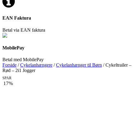
EAN Faktura
Betal via EAN faktura
MobilePay
Betal med MobilePay
Forside
/
Cykelanhængere
/
Cykelanhænger til Børn
/ Cykeltrailer –
Rød – 2i1 Jogger
SPAR
17%