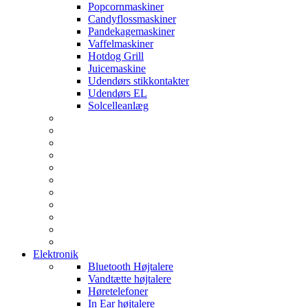
Popcornmaskiner
Candyflossmaskiner
Pandekagemaskiner
Vaffelmaskiner
Hotdog Grill
Juicemaskine
Udendørs stikkontakter
Udendørs EL
Solcelleanlæg
Elektronik
Bluetooth Højtalere
Vandtætte højtalere
Høretelefoner
In Ear højtalere