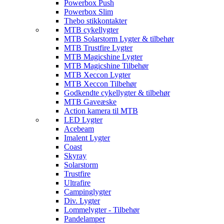
Powerbox Push
Powerbox Slim
Thebo stikkontakter
MTB cykellygter
MTB Solarstorm Lygter & tilbehør
MTB Trustfire Lygter
MTB Magicshine Lygter
MTB Magicshine Tilbehør
MTB Xeccon Lygter
MTB Xeccon Tilbehør
Godkendte cykellygter & tilbehør
MTB Gaveæske
Action kamera til MTB
LED Lygter
Acebeam
Imalent Lygter
Coast
Skyray
Solarstorm
Trustfire
Ultrafire
Campinglygter
Div. Lygter
Lommelygter - Tilbehør
Pandelamper