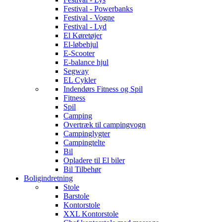
Festival - Powerbanks
Festival - Vogne
Festival - Lyd
El Køretøjer
El-løbehjul
E-Scooter
E-balance hjul
Segway
EL Cykler
Indendørs Fitness og Spil
Fitness
Spil
Camping
Overtræk til campingvogn
Campinglygter
Campingtelte
Bil
Opladere til El biler
Bil Tilbehør
Boligindretning
Stole
Barstole
Kontorstole
XXL Kontorstole