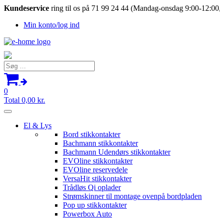
Kundeservice
ring til os på 71 99 24 44 (Mandag-onsdag 9:00-12:00,
Min konto/log ind
Søg
efter:
0
Total
0,00
kr.
El & Lys
Bord stikkontakter
Bachmann stikkontakter
Bachmann Udendørs stikkontakter
EVOline stikkontakter
EVOline reservedele
VersaHit stikkontakter
Trådløs Qi oplader
Strømskinner til montage ovenpå bordpladen
Pop up stikkontakter
Powerbox Auto