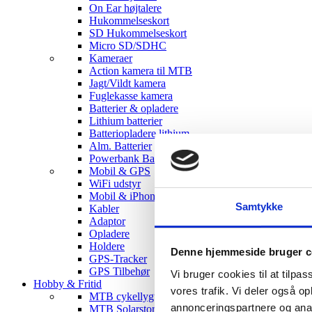
On Ear højtalere
Hukommelseskort
SD Hukommelseskort
Micro SD/SDHC
Kameraer
Action kamera til MTB
Jagt/Vildt kamera
Fuglekasse kamera
Batterier & opladere
Lithium batterier
Batteriopladere lithium
Alm. Batterier
Powerbank Batterier
Mobil & GPS
WiFi udstyr
Mobil & iPhone tilbehør
Samtykke
Kabler
Adaptor
Opladere
Holdere
Denne hjemmeside bruger c
GPS-Tracker
GPS Tilbehør
Vi bruger cookies til at tilpas
Hobby & Fritid
vores trafik. Vi deler også 
MTB cykellygter
annonceringspartnere og anal
MTB Solarstorm Lygter & tilbehør