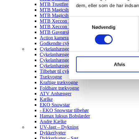
MTB Trustfire Lygter
dem, eller som de har indsaml
MTB Magicshine Lygter
MTB Magicshine Tilbehør
Samtykkevalg
MTB Xeccon Lygter
MTB Xeccon Tilbehør
Nødvendig
MTB Gaveæske
Action kamera til MTB
Godkendte cykellygter & tilbehør
Cykelanhængere
Cykelanhænger til Børn
Cykelanhænger til hunde
Afvis
Cykelanhænger Cargo
Tilbehør til cykelanhængere
Trækvogne
Kraftige trækvogne
Foldbare trækvogne
ATV Anhænger
Kælke
EKO Snowstar
- EKO Snowstar tilbehør
Hamax luksus Bobslæder
Andre Kælke
UV-Jagt – Dykning
Dykkerlygter
Dykkerlygter – Sæt