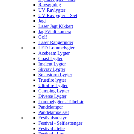
Ravsøgning
UV Ravlygter
UV Ravlygter – Sæt
Jagt
Laser Jagt Kikkert
Jagt/Vildt kamera
Golf
Laser Rangefinder
LED Lommelygter
Acebeam Lygter
Coast Lygter
Imalent Lygter
Skyray Lygter
Solarstorm Lygter
Trustfire lygter
Ultrafire Lygter
Camping Lygter
Diverse Lygter
Lommelygter - Tilbehør
Pandelamper
Pandelampe sæt
Festivalsudstyr
Festival - Selfiestænger
Festival - telte
Festival - Lys