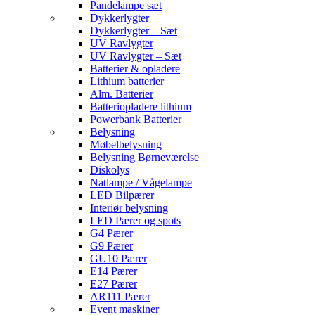
Pandelampe sæt
Dykkerlygter
Dykkerlygter – Sæt
UV Ravlygter
UV Ravlygter – Sæt
Batterier & opladere
Lithium batterier
Alm. Batterier
Batteriopladere lithium
Powerbank Batterier
Belysning
Møbelbelysning
Belysning Børneværelse
Diskolys
Natlampe / Vågelampe
LED Bilpærer
Interiør belysning
LED Pærer og spots
G4 Pærer
G9 Pærer
GU10 Pærer
E14 Pærer
E27 Pærer
AR111 Pærer
Event maskiner