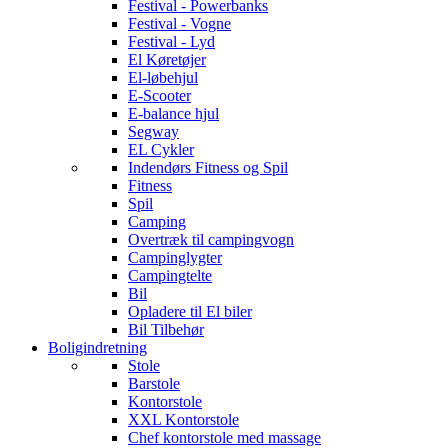
Festival - Powerbanks
Festival - Vogne
Festival - Lyd
El Køretøjer
El-løbehjul
E-Scooter
E-balance hjul
Segway
EL Cykler
Indendørs Fitness og Spil
Fitness
Spil
Camping
Overtræk til campingvogn
Campinglygter
Campingtelte
Bil
Opladere til El biler
Bil Tilbehør
Boligindretning
Stole
Barstole
Kontorstole
XXL Kontorstole
Chef kontorstole med massage