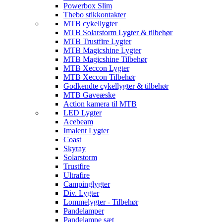
Powerbox Slim
Thebo stikkontakter
MTB cykellygter
MTB Solarstorm Lygter & tilbehør
MTB Trustfire Lygter
MTB Magicshine Lygter
MTB Magicshine Tilbehør
MTB Xeccon Lygter
MTB Xeccon Tilbehør
Godkendte cykellygter & tilbehør
MTB Gaveæske
Action kamera til MTB
LED Lygter
Acebeam
Imalent Lygter
Coast
Skyray
Solarstorm
Trustfire
Ultrafire
Campinglygter
Div. Lygter
Lommelygter - Tilbehør
Pandelamper
Pandelampe sæt