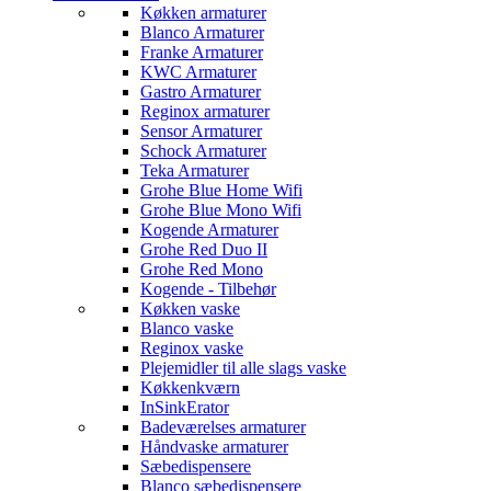
Køkken armaturer
Blanco Armaturer
Franke Armaturer
KWC Armaturer
Gastro Armaturer
Reginox armaturer
Sensor Armaturer
Schock Armaturer
Teka Armaturer
Grohe Blue Home Wifi
Grohe Blue Mono Wifi
Kogende Armaturer
Grohe Red Duo II
Grohe Red Mono
Kogende - Tilbehør
Køkken vaske
Blanco vaske
Reginox vaske
Plejemidler til alle slags vaske
Køkkenkværn
InSinkErator
Badeværelses armaturer
Håndvaske armaturer
Sæbedispensere
Blanco sæbedispensere