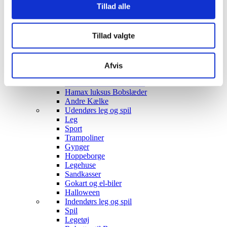
Opbevaring
Tillad alle
Borde & stole
Sofaer & lænestole
Belysning Børn
Tillad valgte
Belysning Børneværelse
Diskolys
Natlampe / Vågelampe
Kælke
Afvis
- EKO Snowstar
- EKO Snowstar tilbehør
Hamax luksus Bobslæder
Andre Kælke
Udendørs leg og spil
Leg
Sport
Trampoliner
Gynger
Hoppeborge
Legehuse
Sandkasser
Gokart og el-biler
Halloween
Indendørs leg og spil
Spil
Legetøj