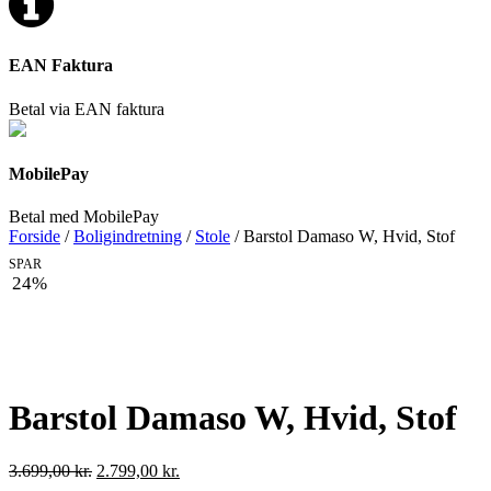
EAN Faktura
Betal via EAN faktura
MobilePay
Betal med MobilePay
Forside
/
Boligindretning
/
Stole
/ Barstol Damaso W, Hvid, Stof
SPAR
24%
Barstol Damaso W, Hvid, Stof
Den
Den
3.699,00
kr.
2.799,00
kr.
oprindelige
aktuelle