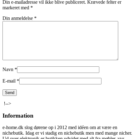
Din e-mailadresse vil ikke blive publiceret.
Krævede felter er
markeret med
*
Din anmeldelse
*
Navn
*
E-mail
*
!-->
Information
e-home.dk slog dørene op i 2012 med idéen om at være en
nichebutik. Idag er vi stadig en nichebutik men med mange nicher.
Ud over elektronik er butikken udvidet med alt fra møbler, vvs