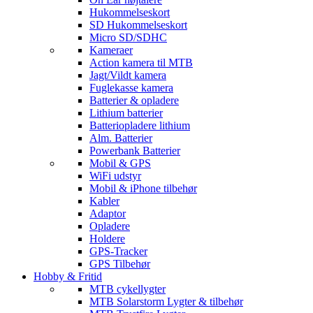
Hukommelseskort
SD Hukommelseskort
Micro SD/SDHC
Kameraer
Action kamera til MTB
Jagt/Vildt kamera
Fuglekasse kamera
Batterier & opladere
Lithium batterier
Batteriopladere lithium
Alm. Batterier
Powerbank Batterier
Mobil & GPS
WiFi udstyr
Mobil & iPhone tilbehør
Kabler
Adaptor
Opladere
Holdere
GPS-Tracker
GPS Tilbehør
Hobby & Fritid
MTB cykellygter
MTB Solarstorm Lygter & tilbehør