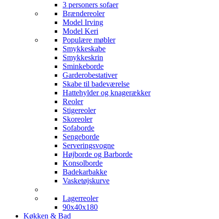
3 personers sofaer
Brændereoler
Model Irving
Model Keri
Populære møbler
Smykkeskabe
Smykkeskrin
Sminkeborde
Garderobestativer
Skabe til badeværelse
Hattehylder og knagerækker
Reoler
Stigereoler
Skoreoler
Sofaborde
Sengeborde
Serveringsvogne
Højborde og Barborde
Konsolborde
Badekarbakke
Vasketøjskurve
Lagerreoler
90x40x180
Køkken & Bad