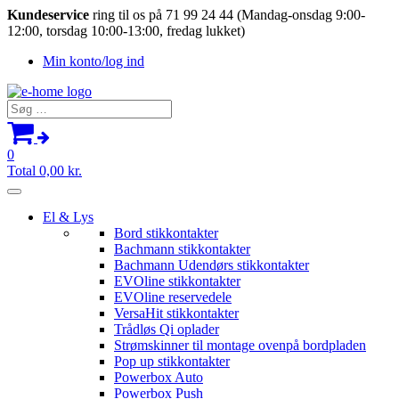
Kundeservice
ring til os på 71 99 24 44 (Mandag-onsdag 9:00-
12:00, torsdag 10:00-13:00, fredag lukket)
Min konto/log ind
Søg
efter:
0
Total
0,00
kr.
El & Lys
Bord stikkontakter
Bachmann stikkontakter
Bachmann Udendørs stikkontakter
EVOline stikkontakter
EVOline reservedele
VersaHit stikkontakter
Trådløs Qi oplader
Strømskinner til montage ovenpå bordpladen
Pop up stikkontakter
Powerbox Auto
Powerbox Push