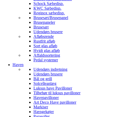
Schock Sæbedisp.
KWC Sæbedisp.
Reginox sæbedisp.
Brusesæt/Brusepanel
Brusepaneler
Brusesæt
Udendørs brusere
Afløbsrende
Rustfrit afløb
Sort glas afløb
Hvidt glas afløb
Affaldssortering
Pedal systemer
Haven
Udendørs indretning
Udendørs brusere
Bål og grill
Solcelleanlæg
Luksus have Pavilloner
Tilbehør til luksus pavilloner
Havepavilloner
Art Deco Have pavilloner
Markiser
Hængekøjer
Parasoller