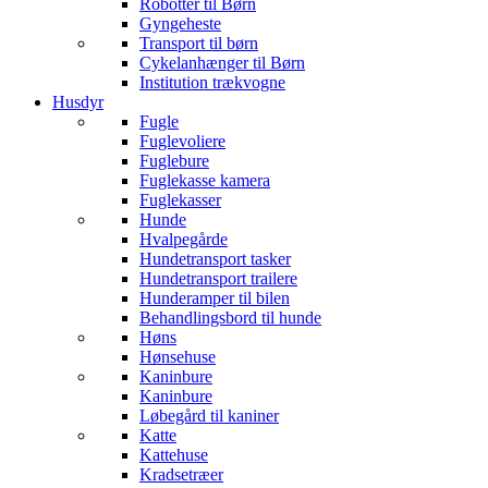
Robotter til Børn
Gyngeheste
Transport til børn
Cykelanhænger til Børn
Institution trækvogne
Husdyr
Fugle
Fuglevoliere
Fuglebure
Fuglekasse kamera
Fuglekasser
Hunde
Hvalpegårde
Hundetransport tasker
Hundetransport trailere
Hunderamper til bilen
Behandlingsbord til hunde
Høns
Hønsehuse
Kaninbure
Kaninbure
Løbegård til kaniner
Katte
Kattehuse
Kradsetræer