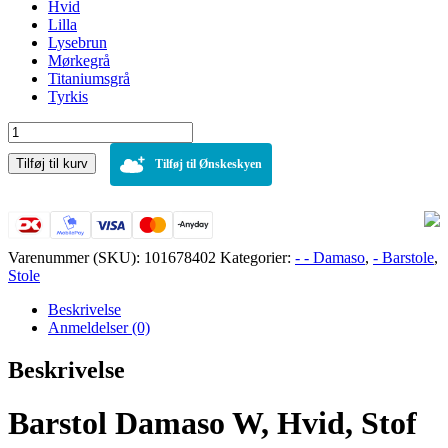
Hvid
Lilla
Lysebrun
Mørkegrå
Titaniumsgrå
Tyrkis
Barstol
Damaso
Tilføj til kurv
W,
Tilføj til Ønskeskyen
Hvid,
Stof
antal
Varenummer (SKU):
101678402
Kategorier:
- - Damaso
,
- Barstole
,
Stole
Beskrivelse
Anmeldelser (0)
Beskrivelse
Barstol Damaso W, Hvid, Stof