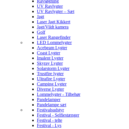
Ravsøgning
UV Ravlygter
UV Ravlygter – Sæt
Jagt
Laser Jagt Kikkert
Jagt/Vildt kamera
Golf
Laser Rangefinder
LED Lommelygter
Acebeam Lygter
Coast Lygter
Imalent Lygter
Skyray Lygter
Solarstorm Lygter
Trustfire lygter
Ultrafire Lygter
Camping Lygter
Diverse Lygter
Lommelygter - Tilbehør
Pandelamper
Pandelampe sæt
Festivalsudstyr
Festival - Selfiestænger
Festival - telte
Festival - Lys