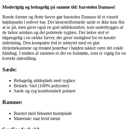
Moderigtig og behagelig på samme tid: barstolen Damaso!
Buede former og flotte farver gør barstolen Damaso til et visuelt
højdepunkt i enhver bar. Det lænestolformede sæde er ikke kun flot
at se på, men giver også en god siddekomfort, som underbygges af
de lækre armlæn og det polstrede ryglæn. Det lækre stof er
tilgængelig i en række farver, der giver mulighed for en kreativ
indretning. Den kompakte fod er udstyret med en glat
drejemekanisme og trinløst justerbar i højden takket være det enkle
håndtag. I midten af ​​rammen er der en fodstøtte, som er vigtig for en
korrekt sidestilling.
Sæde:
Behagelig siddeplads med ryglæn
Betræk: Stof (100% polyester)
Sæde og ryg komfortabelt polstret
Ramme:
Barstol med firkantet bundplade
Materiale: mat hvid metal