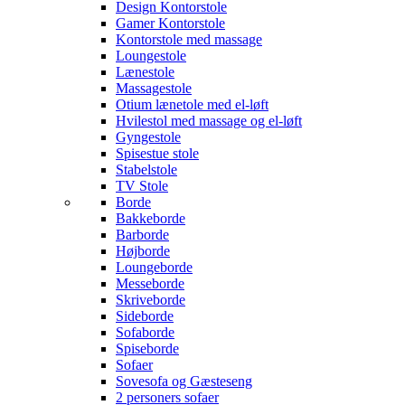
Design Kontorstole
Gamer Kontorstole
Kontorstole med massage
Loungestole
Lænestole
Massagestole
Otium lænetole med el-løft
Hvilestol med massage og el-løft
Gyngestole
Spisestue stole
Stabelstole
TV Stole
Borde
Bakkeborde
Barborde
Højborde
Loungeborde
Messeborde
Skriveborde
Sideborde
Sofaborde
Spiseborde
Sofaer
Sovesofa og Gæsteseng
2 personers sofaer