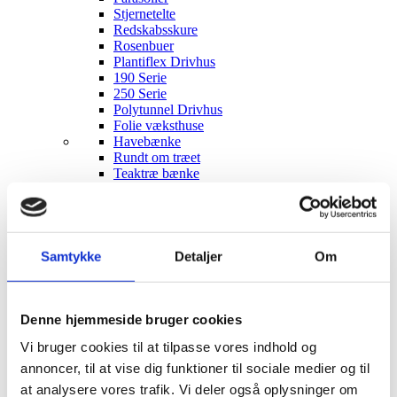
Stjernetelte
Redskabsskure
Rosenbuer
Plantiflex Drivhus
190 Serie
250 Serie
Polytunnel Drivhus
Folie væksthuse
Havebænke
Rundt om træet
Teaktræ bænke
Havebænke med blomsterkasser
Eukalyptus træbænke
Parkbænke
Gyngebænke
Udendørs leg & Spil
Samtykke
Detaljer
Om
Sport
Trampoliner
Gynger
Hoppeborge
Denne hjemmeside bruger cookies
Legehuse
Vi bruger cookies til at tilpasse vores indhold og
Sandkasser
Gokart og el-biler
annoncer, til at vise dig funktioner til sociale medier og til
Havemøbler
at analysere vores trafik. Vi deler også oplysninger om
Loungemøbler