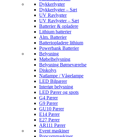
Dykkerlygter
Dykkerlygter – Sæt
UV Ravlygter
UV Ravlygter – Sæt
Batterier & opladere
Lithium batterier
Alm. Batterier
Batteriopladere lithium
Powerbank Batterier
Belysning
Møbelbelysning
Belysning Børneværelse
Diskolys
Natlampe / Vågelampe
LED Bilpærer
Interiør belysning
LED Pærer og spots
G4 Pærer
G9 Pærer
GU10 Pærer
E14 Pærer
E27 Pærer
AR111 Pærer
Event maskiner
Popcornmaskiner