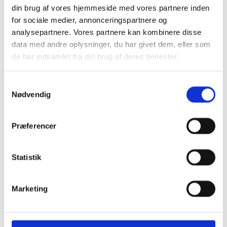
din brug af vores hjemmeside med vores partnere inden
Siddegrupper
Hjørnesofaer
for sociale medier, annonceringspartnere og
Havebord med stole
analysepartnere. Vores partnere kan kombinere disse
Hyndeboks
data med andre oplysninger, du har givet dem, eller som
Havebar
Luksus Loveboats
de har indsamlet fra din brug af deres tjenester.
Liggestole
Plejemidler til polyrattan møbler
Tyske Strandkurve
Samtykkevalg
Model Anholt
Nødvendig
Model Anholt & Lübeck cover
Model Sylt
Model Sylt & Lübeck XL cover
Præferencer
Tilbehør til Strandkurve Anholt & Sylt
Model Fur
Model Rømø
Model Lübeck (Luksus)
Statistik
Strandkurv cover I flere størrelser
Udendørs EL
Udendørs stikkontakter
Marketing
Solcelleanlæg
Børn
Børnemøbler
Sminkeborde til børn