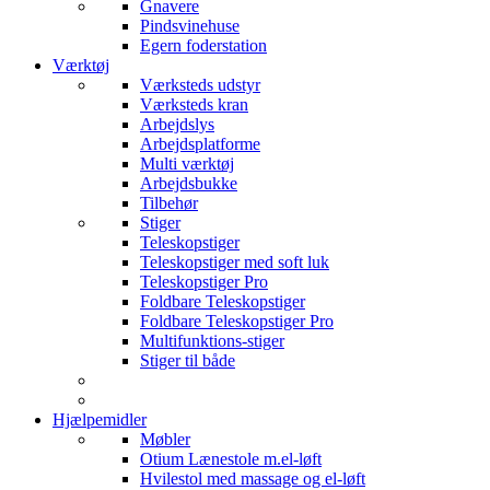
Gnavere
Pindsvinehuse
Egern foderstation
Værktøj
Værksteds udstyr
Værksteds kran
Arbejdslys
Arbejdsplatforme
Multi værktøj
Arbejdsbukke
Tilbehør
Stiger
Teleskopstiger
Teleskopstiger med soft luk
Teleskopstiger Pro
Foldbare Teleskopstiger
Foldbare Teleskopstiger Pro
Multifunktions-stiger
Stiger til både
Hjælpemidler
Møbler
Otium Lænestole m.el-løft
Hvilestol med massage og el-løft