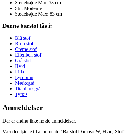
Sædehøjde Min: 58 cm
Stil: Moderne
Sædehøjde Max: 83 cm
Denne barstol fås i:
Blå stof
Brun stof
Creme stof
Elfenben stof
Grå stof
Hvid
Lilla
Lysebrun
Mørkegrå
Titaniumsgrå
Tyrkis
Anmeldelser
Der er endnu ikke nogle anmeldelser.
Vær den første til at anmelde “Barstol Damaso W, Hvid, Stof”