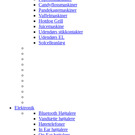
Candyflossmaskiner
Pandekagemaskiner
Vaffelmaskiner
Hotdog Grill
Juicemaskine
Udendørs stikkontakter
Udendørs EL
Solcelleanlæg
Elektronik
Bluetooth Højtalere
Vandtætte højtalere
Høretelefoner
In Ear højtalere
On Ear højtalere