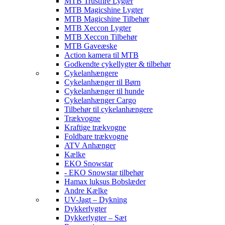
MTB Trustfire Lygter
MTB Magicshine Lygter
MTB Magicshine Tilbehør
MTB Xeccon Lygter
MTB Xeccon Tilbehør
MTB Gaveæske
Action kamera til MTB
Godkendte cykellygter & tilbehør
Cykelanhængere
Cykelanhænger til Børn
Cykelanhænger til hunde
Cykelanhænger Cargo
Tilbehør til cykelanhængere
Trækvogne
Kraftige trækvogne
Foldbare trækvogne
ATV Anhænger
Kælke
EKO Snowstar
- EKO Snowstar tilbehør
Hamax luksus Bobslæder
Andre Kælke
UV-Jagt – Dykning
Dykkerlygter
Dykkerlygter – Sæt