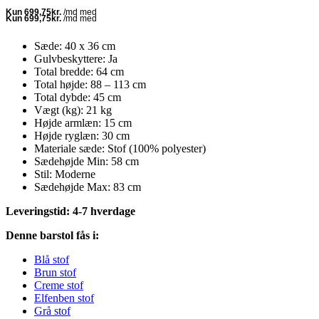
pris
pris
var:
er:
3.699,00 kr..
2.799,00 kr..
Sæde: 40 x 36 cm
Gulvbeskyttere: Ja
Total bredde: 64 cm
Total højde: 88 – 113 cm
Total dybde: 45 cm
Vægt (kg): 21 kg
Højde armlæn: 15 cm
Højde ryglæn: 30 cm
Materiale sæde: Stof (100% polyester)
Sædehøjde Min: 58 cm
Stil: Moderne
Sædehøjde Max: 83 cm
Leveringstid: 4-7 hverdage
Denne barstol fås i:
Blå stof
Brun stof
Creme stof
Elfenben stof
Grå stof