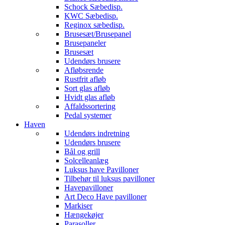
Schock Sæbedisp.
KWC Sæbedisp.
Reginox sæbedisp.
Brusesæt/Brusepanel
Brusepaneler
Brusesæt
Udendørs brusere
Afløbsrende
Rustfrit afløb
Sort glas afløb
Hvidt glas afløb
Affaldssortering
Pedal systemer
Haven
Udendørs indretning
Udendørs brusere
Bål og grill
Solcelleanlæg
Luksus have Pavilloner
Tilbehør til luksus pavilloner
Havepavilloner
Art Deco Have pavilloner
Markiser
Hængekøjer
Parasoller