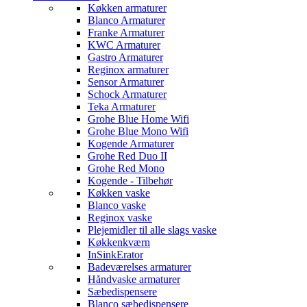
Køkken armaturer
Blanco Armaturer
Franke Armaturer
KWC Armaturer
Gastro Armaturer
Reginox armaturer
Sensor Armaturer
Schock Armaturer
Teka Armaturer
Grohe Blue Home Wifi
Grohe Blue Mono Wifi
Kogende Armaturer
Grohe Red Duo II
Grohe Red Mono
Kogende - Tilbehør
Køkken vaske
Blanco vaske
Reginox vaske
Plejemidler til alle slags vaske
Køkkenkværn
InSinkErator
Badeværelses armaturer
Håndvaske armaturer
Sæbedispensere
Blanco sæbedispensere