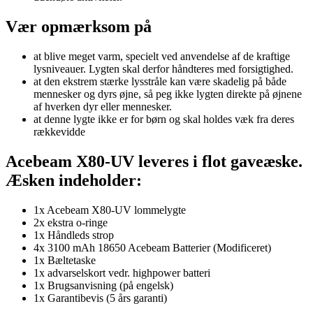
Vær opmærksom på
at blive meget varm, specielt ved anvendelse af de kraftige
lysniveauer. Lygten skal derfor håndteres med forsigtighed.
at den ekstrem stærke lysstråle kan være skadelig på både
mennesker og dyrs øjne, så peg ikke lygten direkte på øjnene
af hverken dyr eller mennesker.
at denne lygte ikke er for børn og skal holdes væk fra deres
rækkevidde
Acebeam X80-UV leveres i flot gaveæske.
Æsken indeholder:
1x Acebeam X80-UV lommelygte
2x ekstra o-ringe
1x Håndleds strop
4x 3100 mAh 18650 Acebeam Batterier (Modificeret)
1x Bæltetaske
1x advarselskort vedr. highpower batteri
1x Brugsanvisning (på engelsk)
1x Garantibevis (5 års garanti)