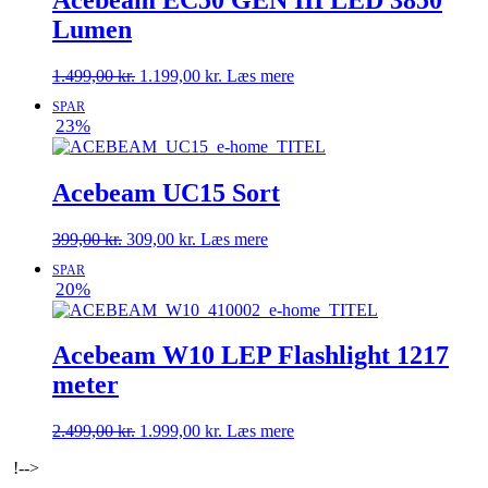
Lumen
Den
Den
1.499,00
kr.
1.199,00
kr.
Læs mere
oprindelige
aktuelle
SPAR
pris
pris
23%
var:
er:
1.499,00 kr..
1.199,00 kr..
Acebeam UC15 Sort
Den
Den
399,00
kr.
309,00
kr.
Læs mere
oprindelige
aktuelle
SPAR
pris
pris
20%
var:
er:
399,00 kr..
309,00 kr..
Acebeam W10 LEP Flashlight 1217
meter
Den
Den
2.499,00
kr.
1.999,00
kr.
Læs mere
oprindelige
aktuelle
!-->
pris
pris