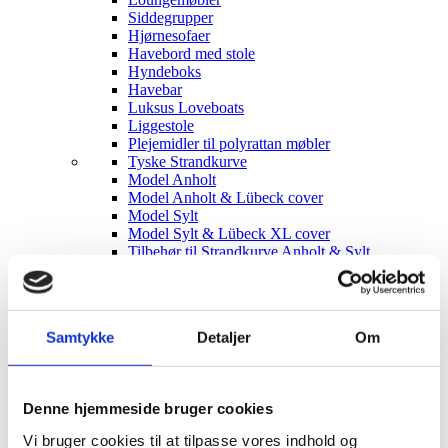
Siddegrupper
Hjørnesofaer
Havebord med stole
Hyndeboks
Havebar
Luksus Loveboats
Liggestole
Plejemidler til polyrattan møbler
Tyske Strandkurve
Model Anholt
Model Anholt & Lübeck cover
Model Sylt
Model Sylt & Lübeck XL cover
Tilbehør til Strandkurve Anholt & Sylt
Model Fur
Model Rømø
Model Lübeck (Luksus)
Strandkurv cover I flere størrelser
Samtykke
Detaljer
Om
Udendørs EL
Udendørs stikkontakter
Solcelleanlæg
Børn
Denne hjemmeside bruger cookies
Børnemøbler
Sminkeborde til børn
Vi bruger cookies til at tilpasse vores indhold og