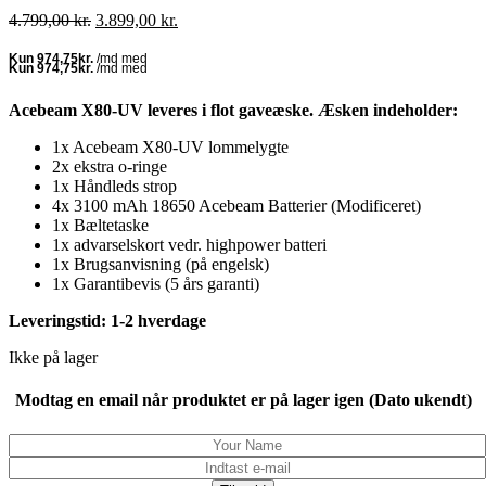
Den
Den
4.799,00
kr.
3.899,00
kr.
oprindelige
aktuelle
pris
pris
var:
er:
4.799,00 kr..
3.899,00 kr..
Acebeam X80-UV leveres i flot gaveæske. Æsken indeholder:
1x Acebeam X80-UV lommelygte
2x ekstra o-ringe
1x Håndleds strop
4x 3100 mAh 18650 Acebeam Batterier (Modificeret)
1x Bæltetaske
1x advarselskort vedr. highpower batteri
1x Brugsanvisning (på engelsk)
1x Garantibevis (5 års garanti)
Leveringstid: 1-2 hverdage
Ikke på lager
Modtag en email når produktet er på lager igen (Dato ukendt)