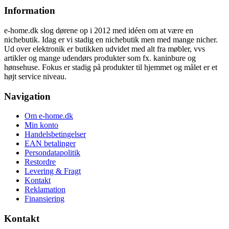
var:
er:
Information
2.499,00 kr..
1.999,00 kr..
e-home.dk slog dørene op i 2012 med idéen om at være en
nichebutik. Idag er vi stadig en nichebutik men med mange nicher.
Ud over elektronik er butikken udvidet med alt fra møbler, vvs
artikler og mange udendørs produkter som fx. kaninbure og
hønsehuse. Fokus er stadig på produkter til hjemmet og målet er et
højt service niveau.
Navigation
Om e-home.dk
Min konto
Handelsbetingelser
EAN betalinger
Persondatapolitik
Restordre
Levering & Fragt
Kontakt
Reklamation
Finansiering
Kontakt