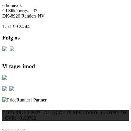
e-home.dk
Gl Silkeborgvej 33
DK-8920 Randers NV
T: 71 99 24 44
Følg os
Vi tager imod
COPYRIGHT 2022 · ALL RIGHTS RESERVED · E-HOME.DK
· CVR: 40193782