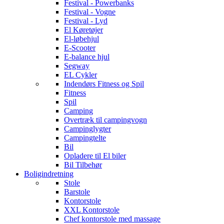
Festival - Powerbanks
Festival - Vogne
Festival - Lyd
El Køretøjer
El-løbehjul
E-Scooter
E-balance hjul
Segway
EL Cykler
Indendørs Fitness og Spil
Fitness
Spil
Camping
Overtræk til campingvogn
Campinglygter
Campingtelte
Bil
Opladere til El biler
Bil Tilbehør
Boligindretning
Stole
Barstole
Kontorstole
XXL Kontorstole
Chef kontorstole med massage