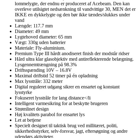
lommelygte, der endnu er produceret af Acebeam. Den kan
overleve utilsigtet nedsænkning til vandvittige 30, MEN det er
IKKE en dykkelygte og den bør ikke tændes/slukkes under
vand
Længde: 117.7 mm
Diameter: 49 mm
Lygtehoved diameter: 65 mm
Vægt: 330g uden batterier
Materiale: Fly-aluminium.
Premium Type III hårdt anodiseret finish der modstår ridser
Hård ultra klar glasobjektiv med antireflekterende belægning.
Lysgennemtrængning på 98.3%
Driftsspænding 10V – 16.8V
Maximal driftstid 52 timer på én opladning
Max lysstråle: 332 meter
Digital reguleret udgang sikrer en ensartet og konstant
lysstyrke
Fokuseret lysstråle for lang distance</li
Intelligent varmesikring for at beskytte brugeren
Strømlinet design
Høj kvalitets parabol for ensartet lys
Let at betjene
Specielt designet til taktisk brug ved millitæret, politi,
sikkerhedsstyrker, selv-forsvar, jagt, eftersøgning og andre
udendørs aktiviteter.