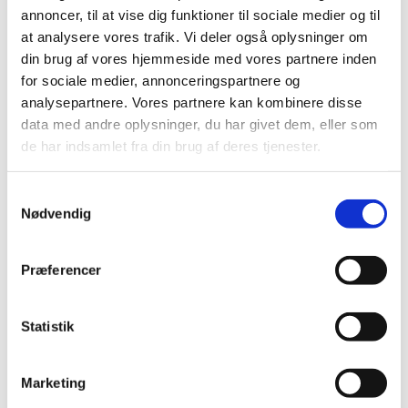
Opbevaring
annoncer, til at vise dig funktioner til sociale medier og til
Borde & stole
Sofaer & lænestole
at analysere vores trafik. Vi deler også oplysninger om
Belysning Børn
din brug af vores hjemmeside med vores partnere inden
Belysning Børneværelse
for sociale medier, annonceringspartnere og
Diskolys
Natlampe / Vågelampe
analysepartnere. Vores partnere kan kombinere disse
Kælke
data med andre oplysninger, du har givet dem, eller som
- EKO Snowstar
de har indsamlet fra din brug af deres tjenester.
- EKO Snowstar tilbehør
Hamax luksus Bobslæder
Andre Kælke
Samtykkevalg
Udendørs leg og spil
Nødvendig
Leg
Sport
Trampoliner
Gynger
Præferencer
Hoppeborge
Legehuse
Sandkasser
Statistik
Gokart og el-biler
Halloween
Indendørs leg og spil
Spil
Marketing
Legetøj