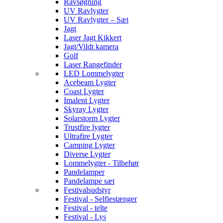
Ravsøgning
UV Ravlygter
UV Ravlygter – Sæt
Jagt
Laser Jagt Kikkert
Jagt/Vildt kamera
Golf
Laser Rangefinder
LED Lommelygter
Acebeam Lygter
Coast Lygter
Imalent Lygter
Skyray Lygter
Solarstorm Lygter
Trustfire lygter
Ultrafire Lygter
Camping Lygter
Diverse Lygter
Lommelygter - Tilbehør
Pandelamper
Pandelampe sæt
Festivalsudstyr
Festival - Selfiestænger
Festival - telte
Festival - Lys