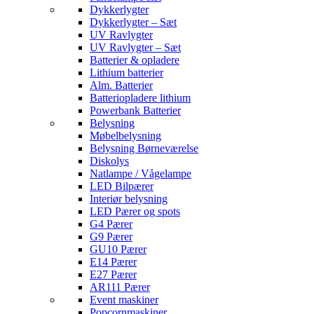
Dykkerlygter
Dykkerlygter – Sæt
UV Ravlygter
UV Ravlygter – Sæt
Batterier & opladere
Lithium batterier
Alm. Batterier
Batteriopladere lithium
Powerbank Batterier
Belysning
Møbelbelysning
Belysning Børneværelse
Diskolys
Natlampe / Vågelampe
LED Bilpærer
Interiør belysning
LED Pærer og spots
G4 Pærer
G9 Pærer
GU10 Pærer
E14 Pærer
E27 Pærer
AR111 Pærer
Event maskiner
Popcornmaskiner