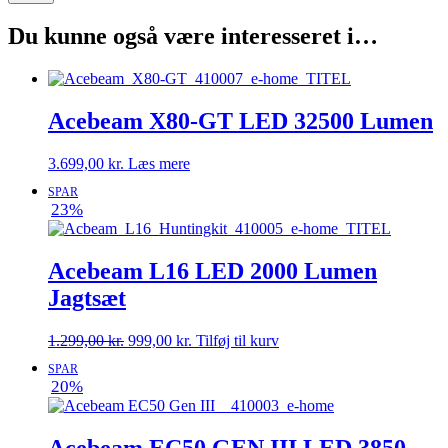
Du kunne også være interesseret i…
Acebeam X80-GT LED 32500 Lumen
3.699,00
kr.
Læs mere
SPAR
23%
Acebeam L16 LED 2000 Lumen
Jagtsæt
Den
Den
1.299,00
kr.
999,00
kr.
Tilføj til kurv
oprindelige
aktuelle
SPAR
pris
pris
20%
var:
er:
1.299,00 kr..
999,00 kr..
Acebeam EC50 GEN III LED 3850