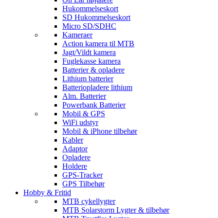
Hukommelseskort
SD Hukommelseskort
Micro SD/SDHC
Kameraer
Action kamera til MTB
Jagt/Vildt kamera
Fuglekasse kamera
Batterier & opladere
Lithium batterier
Batteriopladere lithium
Alm. Batterier
Powerbank Batterier
Mobil & GPS
WiFi udstyr
Mobil & iPhone tilbehør
Kabler
Adaptor
Opladere
Holdere
GPS-Tracker
GPS Tilbehør
Hobby & Fritid
MTB cykellygter
MTB Solarstorm Lygter & tilbehør