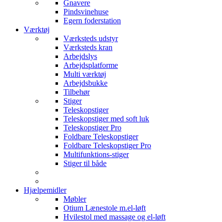
Gnavere
Pindsvinehuse
Egern foderstation
Værktøj
Værksteds udstyr
Værksteds kran
Arbejdslys
Arbejdsplatforme
Multi værktøj
Arbejdsbukke
Tilbehør
Stiger
Teleskopstiger
Teleskopstiger med soft luk
Teleskopstiger Pro
Foldbare Teleskopstiger
Foldbare Teleskopstiger Pro
Multifunktions-stiger
Stiger til både
Hjælpemidler
Møbler
Otium Lænestole m.el-løft
Hvilestol med massage og el-løft