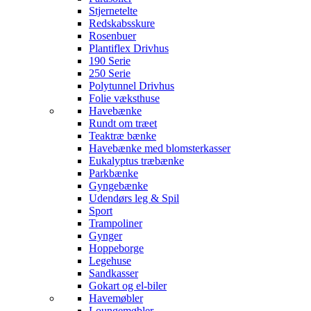
Stjernetelte
Redskabsskure
Rosenbuer
Plantiflex Drivhus
190 Serie
250 Serie
Polytunnel Drivhus
Folie væksthuse
Havebænke
Rundt om træet
Teaktræ bænke
Havebænke med blomsterkasser
Eukalyptus træbænke
Parkbænke
Gyngebænke
Udendørs leg & Spil
Sport
Trampoliner
Gynger
Hoppeborge
Legehuse
Sandkasser
Gokart og el-biler
Havemøbler
Loungemøbler