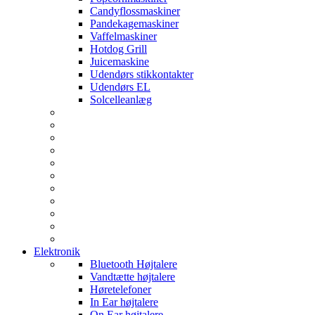
Candyflossmaskiner
Pandekagemaskiner
Vaffelmaskiner
Hotdog Grill
Juicemaskine
Udendørs stikkontakter
Udendørs EL
Solcelleanlæg
Elektronik
Bluetooth Højtalere
Vandtætte højtalere
Høretelefoner
In Ear højtalere
On Ear højtalere