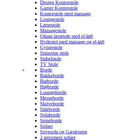
Design Kontorstole
Gamer Kontorstole
Kontorstole med massage
Loungestole
Lænestole
Massagestole
Otium lænetole med el-løft
Hvilestol med massage og el-løft
Gyngestole
Spisestue stole
Stabelstole
TV Stole
Borde
Bakkeborde
Barborde
Højborde
Loungeborde
Messeborde
Skriveborde
Sideborde
Sofaborde
Spiseborde
Sofaer
Sovesofa og Gæsteseng
2 personers sofaer