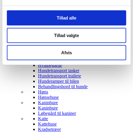
Robotter til Børn
Gyngeheste
Transport til børn
Cykelanhænger til Børn
Tillad alle
Institution trækvogne
Husdyr
Fugle
Tillad valgte
Fuglevoliere
Fuglebure
Fuglekasse kamera
Afvis
Fuglekasser
Hunde
Hvalpegårde
Hundetransport tasker
Hundetransport trailere
Hunderamper til bilen
Behandlingsbord til hunde
Høns
Hønsehuse
Kaninbure
Kaninbure
Løbegård til kaniner
Katte
Kattehuse
Kradsetræer