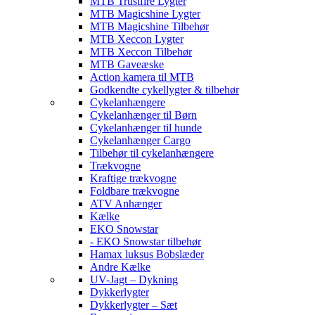
MTB Trustfire Lygter
MTB Magicshine Lygter
MTB Magicshine Tilbehør
MTB Xeccon Lygter
MTB Xeccon Tilbehør
MTB Gaveæske
Action kamera til MTB
Godkendte cykellygter & tilbehør
Cykelanhængere
Cykelanhænger til Børn
Cykelanhænger til hunde
Cykelanhænger Cargo
Tilbehør til cykelanhængere
Trækvogne
Kraftige trækvogne
Foldbare trækvogne
ATV Anhænger
Kælke
EKO Snowstar
- EKO Snowstar tilbehør
Hamax luksus Bobslæder
Andre Kælke
UV-Jagt – Dykning
Dykkerlygter
Dykkerlygter – Sæt