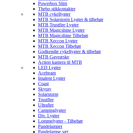
Powerbox Slim
Thebo stikkontakter
MTB cykellygter
MTB Solarstorm Lygter & tilbehør
MTB Trustfire Lygter
MTB Magicshine Lygter
MTB Magicshine Tilbehør
MTB Xeccon Lygter
MTB Xeccon Tilbehør
Godkendte cykellygter & tilbehør
MTB Gaveæske
Action kamera til MTB
LED Lygter
Acebeam
Imalent Lygter
Coast
Skyray
Solarstorm
Trustfire
Ultrafire
Campinglygter
Div. Lygter
Lommelygter - Tilbehør
Pandelamper
Pandelampe sæt