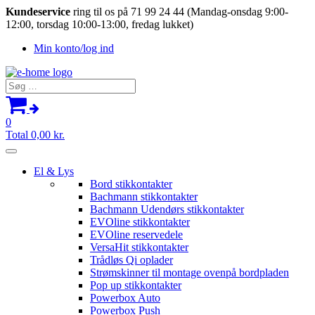
Kundeservice
ring til os på 71 99 24 44 (Mandag-onsdag 9:00-
12:00, torsdag 10:00-13:00, fredag lukket)
Min konto/log ind
Søg
efter:
0
Total
0,00
kr.
El & Lys
Bord stikkontakter
Bachmann stikkontakter
Bachmann Udendørs stikkontakter
EVOline stikkontakter
EVOline reservedele
VersaHit stikkontakter
Trådløs Qi oplader
Strømskinner til montage ovenpå bordpladen
Pop up stikkontakter
Powerbox Auto
Powerbox Push