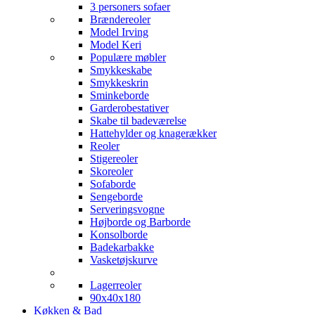
3 personers sofaer
Brændereoler
Model Irving
Model Keri
Populære møbler
Smykkeskabe
Smykkeskrin
Sminkeborde
Garderobestativer
Skabe til badeværelse
Hattehylder og knagerækker
Reoler
Stigereoler
Skoreoler
Sofaborde
Sengeborde
Serveringsvogne
Højborde og Barborde
Konsolborde
Badekarbakke
Vasketøjskurve
Lagerreoler
90x40x180
Køkken & Bad