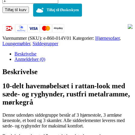
delt
Tilføj til kurv
loungesæt,
Tilføj til Ønskeskyen
mørkegrå
antal
Varenummer (SKU):
e-860-014V01
Kategorier:
Hjørnesofaer
,
Loungemøbler
,
Siddegrupper
Beskrivelse
Anmeldelser (0)
Beskrivelse
10-delt havemøbelsæt i rattan-look med
sæde- og ryghynder, rustfri metalramme,
mørkegrå
Denne udendørs siddegruppe består af 3 hjørnestole, 3 armløse
lænestole, et bord og 3 skamler. Alle siddeelementer leveres med
sæde- og ryghynder for maksimal komfort.