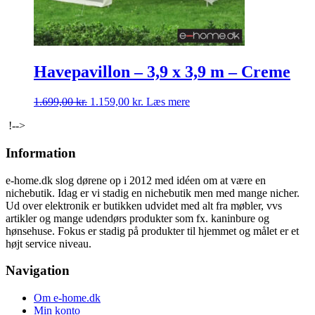
Havepavillon – 3,9 x 3,9 m – Creme
Den
Den
1.699,00
kr.
1.159,00
kr.
Læs mere
oprindelige
aktuelle
!-->
pris
pris
var:
er:
Information
1.699,00 kr..
1.159,00 kr..
e-home.dk slog dørene op i 2012 med idéen om at være en
nichebutik. Idag er vi stadig en nichebutik men med mange nicher.
Ud over elektronik er butikken udvidet med alt fra møbler, vvs
artikler og mange udendørs produkter som fx. kaninbure og
hønsehuse. Fokus er stadig på produkter til hjemmet og målet er et
højt service niveau.
Navigation
Om e-home.dk
Min konto