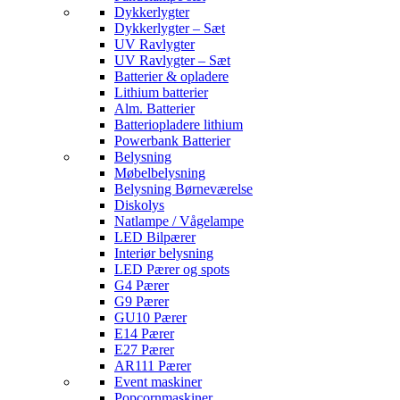
Dykkerlygter
Dykkerlygter – Sæt
UV Ravlygter
UV Ravlygter – Sæt
Batterier & opladere
Lithium batterier
Alm. Batterier
Batteriopladere lithium
Powerbank Batterier
Belysning
Møbelbelysning
Belysning Børneværelse
Diskolys
Natlampe / Vågelampe
LED Bilpærer
Interiør belysning
LED Pærer og spots
G4 Pærer
G9 Pærer
GU10 Pærer
E14 Pærer
E27 Pærer
AR111 Pærer
Event maskiner
Popcornmaskiner