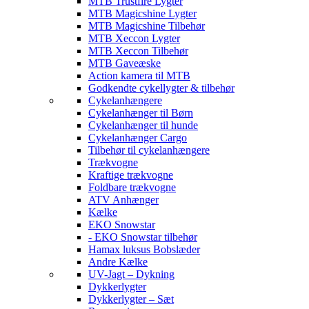
MTB Trustfire Lygter
MTB Magicshine Lygter
MTB Magicshine Tilbehør
MTB Xeccon Lygter
MTB Xeccon Tilbehør
MTB Gaveæske
Action kamera til MTB
Godkendte cykellygter & tilbehør
Cykelanhængere
Cykelanhænger til Børn
Cykelanhænger til hunde
Cykelanhænger Cargo
Tilbehør til cykelanhængere
Trækvogne
Kraftige trækvogne
Foldbare trækvogne
ATV Anhænger
Kælke
EKO Snowstar
- EKO Snowstar tilbehør
Hamax luksus Bobslæder
Andre Kælke
UV-Jagt – Dykning
Dykkerlygter
Dykkerlygter – Sæt