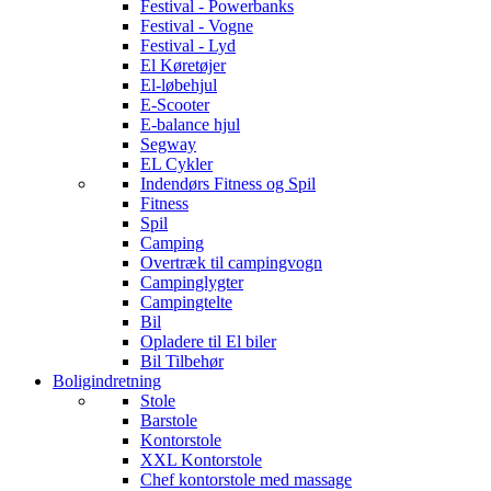
Festival - Powerbanks
Festival - Vogne
Festival - Lyd
El Køretøjer
El-løbehjul
E-Scooter
E-balance hjul
Segway
EL Cykler
Indendørs Fitness og Spil
Fitness
Spil
Camping
Overtræk til campingvogn
Campinglygter
Campingtelte
Bil
Opladere til El biler
Bil Tilbehør
Boligindretning
Stole
Barstole
Kontorstole
XXL Kontorstole
Chef kontorstole med massage