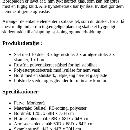
Bordpladen er lavet af 5 mm tykt hærdet glas, som kan rengøres
med en fugtig klud. Alle hyndebetræk har lynlåse, hvilket gør dem
nemme at fjerne og vaske.
Arranger de enkelte elementer i sofasættet, som du ønsker, for at få
mest muligt ud af din tilgængelige plads og skabe et hyggeligt
siddeområde til afslapning, spisning og underholdning.
Produktdetaljer:
Sæt med 10 dele: 3 x hjørnestole, 3 x armløse stole, 3 x
skamler, 1 x bord
Rustfrit, pulverlakeret stålstel for høj stabilitet
Polyesterpudebetræk med lynlåse for nem vask
Bord med en slidstærk, letplejelig hærdet glasplade
Polstrede sæde- og ryghynder for ultimativ komfort
Specifikationer:
Farve: Mørkegrå
Materiale: Stålstel, PE-rotting, polyester
Bordmål: 120L x 68B x 73H cm
Hjørnestolens mål: 68B x 68D x 64H cm
Armløse stolens mål: 60B x 68D x 64H cm
Skamlens mål: 44L x 44B x 30H cm