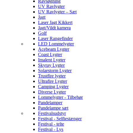
Ravsøgning
UV Ravlygter
UV Ravlygter – Sæt
Jagt
Laser Jagt Kikkert
Jagt/Vildt kamera
Golf
Laser Rangefinder
LED Lommelygter
Acebeam Lygter
Coast Lygter
Imalent Lygter
Skyray Lygter
Solarstorm Lygter
Trustfire lygter
Ultrafire Lygter
Camping Lygter
Diverse Lygter
Lommelygter - Tilbehør
Pandelamper
Pandelampe sæt
Festivalsudstyr
Festival - Selfiestænger
Festival - telte
Festival - Lys