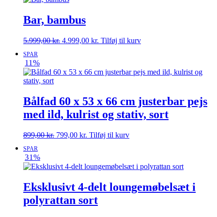
Bar, bambus
Den
Den
5.999,00
kr.
4.999,00
kr.
Tilføj til kurv
oprindelige
aktuelle
SPAR
pris
pris
11%
var:
er:
5.999,00 kr..
4.999,00 kr..
Bålfad 60 x 53 x 66 cm justerbar pejs
med ild, kulrist og stativ, sort
Den
Den
899,00
kr.
799,00
kr.
Tilføj til kurv
oprindelige
aktuelle
SPAR
pris
pris
31%
var:
er:
899,00 kr..
799,00 kr..
Eksklusivt 4-delt loungemøbelsæt i
polyrattan sort