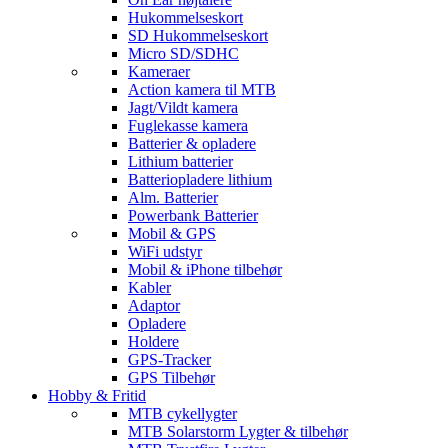
Hukommelseskort
SD Hukommelseskort
Micro SD/SDHC
Kameraer
Action kamera til MTB
Jagt/Vildt kamera
Fuglekasse kamera
Batterier & opladere
Lithium batterier
Batteriopladere lithium
Alm. Batterier
Powerbank Batterier
Mobil & GPS
WiFi udstyr
Mobil & iPhone tilbehør
Kabler
Adaptor
Opladere
Holdere
GPS-Tracker
GPS Tilbehør
Hobby & Fritid
MTB cykellygter
MTB Solarstorm Lygter & tilbehør