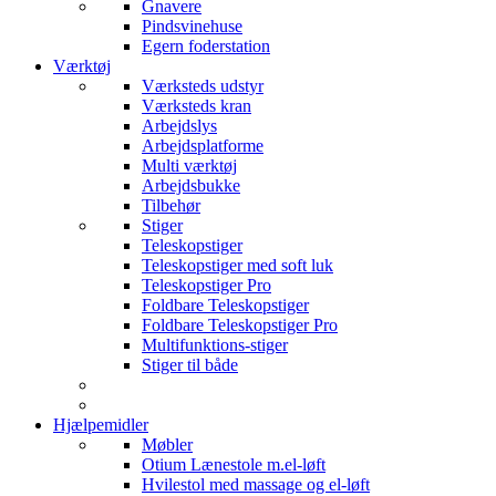
Gnavere
Pindsvinehuse
Egern foderstation
Værktøj
Værksteds udstyr
Værksteds kran
Arbejdslys
Arbejdsplatforme
Multi værktøj
Arbejdsbukke
Tilbehør
Stiger
Teleskopstiger
Teleskopstiger med soft luk
Teleskopstiger Pro
Foldbare Teleskopstiger
Foldbare Teleskopstiger Pro
Multifunktions-stiger
Stiger til både
Hjælpemidler
Møbler
Otium Lænestole m.el-løft
Hvilestol med massage og el-løft