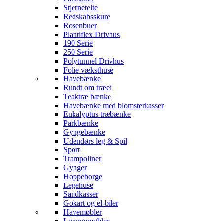
Stjernetelte
Redskabsskure
Rosenbuer
Plantiflex Drivhus
190 Serie
250 Serie
Polytunnel Drivhus
Folie væksthuse
Havebænke
Rundt om træet
Teaktræ bænke
Havebænke med blomsterkasser
Eukalyptus træbænke
Parkbænke
Gyngebænke
Udendørs leg & Spil
Sport
Trampoliner
Gynger
Hoppeborge
Legehuse
Sandkasser
Gokart og el-biler
Havemøbler
Loungemøbler