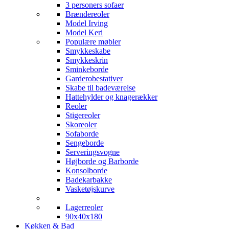
3 personers sofaer
Brændereoler
Model Irving
Model Keri
Populære møbler
Smykkeskabe
Smykkeskrin
Sminkeborde
Garderobestativer
Skabe til badeværelse
Hattehylder og knagerækker
Reoler
Stigereoler
Skoreoler
Sofaborde
Sengeborde
Serveringsvogne
Højborde og Barborde
Konsolborde
Badekarbakke
Vasketøjskurve
Lagerreoler
90x40x180
Køkken & Bad