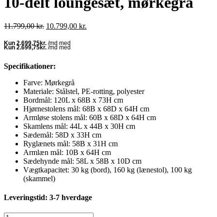
10-delt loungesæt, mørkegrå
Den
Den
11.799,00
kr.
10.799,00
kr.
oprindelige
aktuelle
pris
pris
var:
er:
11.799,00 kr..
10.799,00 kr..
Specifikationer:
Farve: Mørkegrå
Materiale: Stålstel, PE-rotting, polyester
Bordmål: 120L x 68B x 73H cm
Hjørnestolens mål: 68B x 68D x 64H cm
Armløse stolens mål: 60B x 68D x 64H cm
Skamlens mål: 44L x 44B x 30H cm
Sædemål: 58D x 33H cm
Ryglænets mål: 58B x 31H cm
Armlæn mål: 10B x 64H cm
Sædehynde mål: 58L x 58B x 10D cm
Vægtkapacitet: 30 kg (bord), 160 kg (lænestol), 100 kg
(skammel)
Leveringstid: 3-7 hverdage
10-