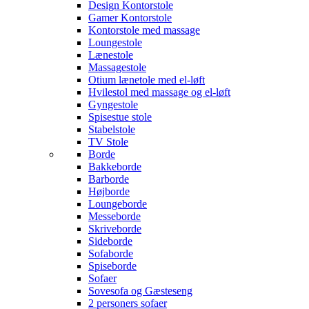
Design Kontorstole
Gamer Kontorstole
Kontorstole med massage
Loungestole
Lænestole
Massagestole
Otium lænetole med el-løft
Hvilestol med massage og el-løft
Gyngestole
Spisestue stole
Stabelstole
TV Stole
Borde
Bakkeborde
Barborde
Højborde
Loungeborde
Messeborde
Skriveborde
Sideborde
Sofaborde
Spiseborde
Sofaer
Sovesofa og Gæsteseng
2 personers sofaer