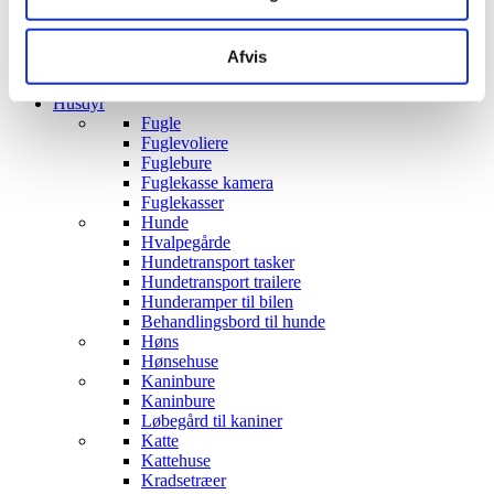
Robotter til Børn
Gyngeheste
Transport til børn
Afvis
Cykelanhænger til Børn
Institution trækvogne
Husdyr
Fugle
Fuglevoliere
Fuglebure
Fuglekasse kamera
Fuglekasser
Hunde
Hvalpegårde
Hundetransport tasker
Hundetransport trailere
Hunderamper til bilen
Behandlingsbord til hunde
Høns
Hønsehuse
Kaninbure
Kaninbure
Løbegård til kaniner
Katte
Kattehuse
Kradsetræer