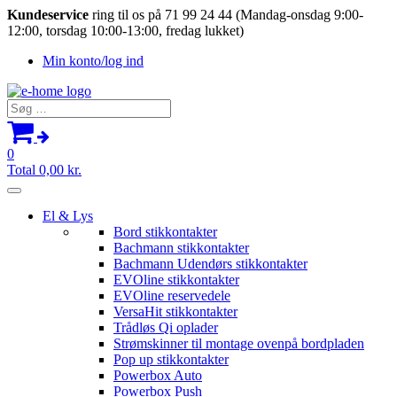
Kundeservice
ring til os på 71 99 24 44 (Mandag-onsdag 9:00-
12:00, torsdag 10:00-13:00, fredag lukket)
Min konto/log ind
Søg
efter:
0
Total
0,00
kr.
El & Lys
Bord stikkontakter
Bachmann stikkontakter
Bachmann Udendørs stikkontakter
EVOline stikkontakter
EVOline reservedele
VersaHit stikkontakter
Trådløs Qi oplader
Strømskinner til montage ovenpå bordpladen
Pop up stikkontakter
Powerbox Auto
Powerbox Push