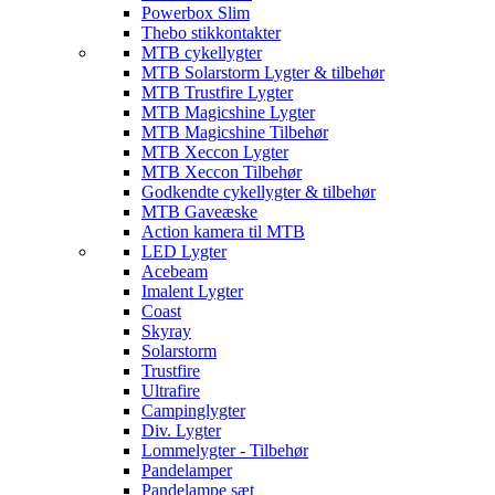
Powerbox Slim
Thebo stikkontakter
MTB cykellygter
MTB Solarstorm Lygter & tilbehør
MTB Trustfire Lygter
MTB Magicshine Lygter
MTB Magicshine Tilbehør
MTB Xeccon Lygter
MTB Xeccon Tilbehør
Godkendte cykellygter & tilbehør
MTB Gaveæske
Action kamera til MTB
LED Lygter
Acebeam
Imalent Lygter
Coast
Skyray
Solarstorm
Trustfire
Ultrafire
Campinglygter
Div. Lygter
Lommelygter - Tilbehør
Pandelamper
Pandelampe sæt