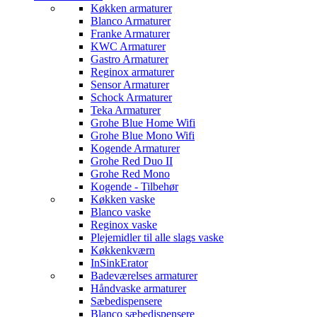
Køkken armaturer
Blanco Armaturer
Franke Armaturer
KWC Armaturer
Gastro Armaturer
Reginox armaturer
Sensor Armaturer
Schock Armaturer
Teka Armaturer
Grohe Blue Home Wifi
Grohe Blue Mono Wifi
Kogende Armaturer
Grohe Red Duo II
Grohe Red Mono
Kogende - Tilbehør
Køkken vaske
Blanco vaske
Reginox vaske
Plejemidler til alle slags vaske
Køkkenkværn
InSinkErator
Badeværelses armaturer
Håndvaske armaturer
Sæbedispensere
Blanco sæbedispensere