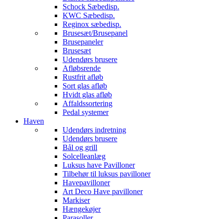
Schock Sæbedisp.
KWC Sæbedisp.
Reginox sæbedisp.
Brusesæt/Brusepanel
Brusepaneler
Brusesæt
Udendørs brusere
Afløbsrende
Rustfrit afløb
Sort glas afløb
Hvidt glas afløb
Affaldssortering
Pedal systemer
Haven
Udendørs indretning
Udendørs brusere
Bål og grill
Solcelleanlæg
Luksus have Pavilloner
Tilbehør til luksus pavilloner
Havepavilloner
Art Deco Have pavilloner
Markiser
Hængekøjer
Parasoller