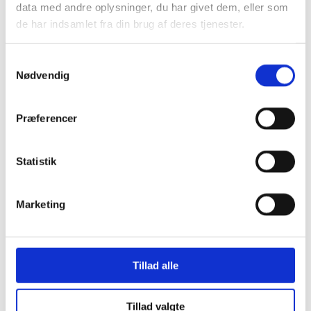
Opbevaring
data med andre oplysninger, du har givet dem, eller som
Borde & stole
de har indsamlet fra din brug af deres tjenester.
Sofaer & lænestole
Belysning Børn
Belysning Børneværelse
Samtykkevalg
Diskolys
Nødvendig
Natlampe / Vågelampe
Kælke
- EKO Snowstar
- EKO Snowstar tilbehør
Præferencer
Hamax luksus Bobslæder
Andre Kælke
Udendørs leg og spil
Statistik
Leg
Sport
Trampoliner
Gynger
Marketing
Hoppeborge
Legehuse
Sandkasser
Gokart og el-biler
Halloween
Tillad alle
Indendørs leg og spil
Spil
Legetøj
Tillad valgte