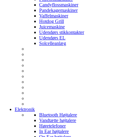
Candyflossmaskiner
Pandekagemaskiner
Vaffelmaskiner
Hotdog Grill
Juicemaskine
Udendørs stikkontakter
Udendørs EL
Solcelleanlæg
Elektronik
Bluetooth Højtalere
Vandtætte højtalere
Høretelefoner
In Ear højtalere
On Ear højtalere