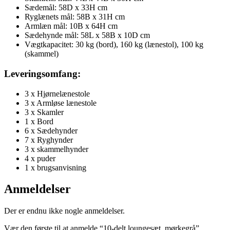
Sædemål: 58D x 33H cm
Ryglænets mål: 58B x 31H cm
Armlæn mål: 10B x 64H cm
Sædehynde mål: 58L x 58B x 10D cm
Vægtkapacitet: 30 kg (bord), 160 kg (lænestol), 100 kg
(skammel)
Leveringsomfang:
3 x Hjørnelænestole
3 x Armløse lænestole
3 x Skamler
1 x Bord
6 x Sædehynder
7 x Ryghynder
3 x skammelhynder
4 x puder
1 x brugsanvisning
Anmeldelser
Der er endnu ikke nogle anmeldelser.
Vær den første til at anmelde “10-delt loungesæt, mørkegrå”