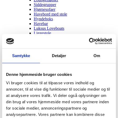
Siddegrupper
Hjørnesofaer
Havebord med stole
Hyndeboks
Havebar
Luksus Loveboats
Liggestole
Plejemidler til polyrattan møbler
Tyske Strandkurve
Model Anholt
Model Anholt & Lübeck cover
Samtykke
Detaljer
Om
Model Sylt
Model Sylt & Lübeck XL cover
Tilbehør til Strandkurve Anholt & Sylt
Model Fur
Denne hjemmeside bruger cookies
Model Rømø
Model Lübeck (Luksus)
Vi bruger cookies til at tilpasse vores indhold og
Strandkurv cover I flere størrelser
annoncer, til at vise dig funktioner til sociale medier og til
Udendørs EL
Udendørs stikkontakter
at analysere vores trafik. Vi deler også oplysninger om
Solcelleanlæg
din brug af vores hjemmeside med vores partnere inden
Børn
for sociale medier, annonceringspartnere og
Børnemøbler
Sminkeborde til børn
analysepartnere. Vores partnere kan kombinere disse