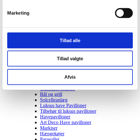
Schock Sæbedisp.
KWC Sæbedisp.
Marketing
Reginox sæbedisp.
Brusesæt/Brusepanel
Brusepaneler
Brusesæt
Udendørs brusere
Tillad alle
Afløbsrende
Rustfrit afløb
Sort glas afløb
Tillad valgte
Hvidt glas afløb
Affaldssortering
Pedal systemer
Afvis
Haven
Udendørs indretning
Udendørs brusere
Bål og grill
Solcelleanlæg
Luksus have Pavilloner
Tilbehør til luksus pavilloner
Havepavilloner
Art Deco Have pavilloner
Markiser
Hængekøjer
Parasoller