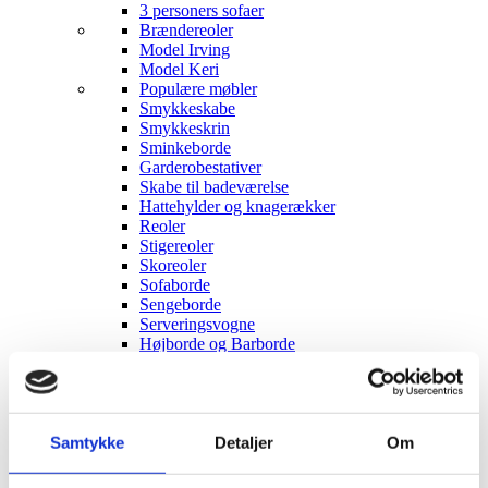
3 personers sofaer
Brændereoler
Model Irving
Model Keri
Populære møbler
Smykkeskabe
Smykkeskrin
Sminkeborde
Garderobestativer
Skabe til badeværelse
Hattehylder og knagerækker
Reoler
Stigereoler
Skoreoler
Sofaborde
Sengeborde
Serveringsvogne
Højborde og Barborde
Konsolborde
Badekarbakke
Vasketøjskurve
Lagerreoler
Samtykke
Detaljer
Om
90x40x180
Køkken & Bad