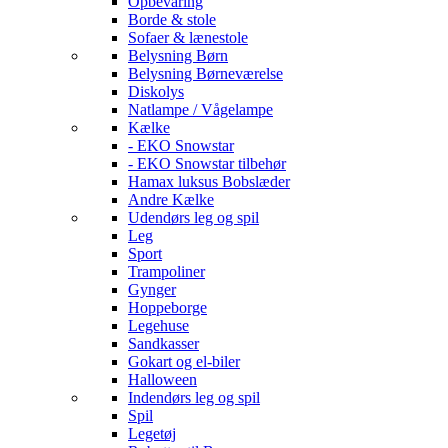
Opbevaring
Borde & stole
Sofaer & lænestole
Belysning Børn
Belysning Børneværelse
Diskolys
Natlampe / Vågelampe
Kælke
- EKO Snowstar
- EKO Snowstar tilbehør
Hamax luksus Bobslæder
Andre Kælke
Udendørs leg og spil
Leg
Sport
Trampoliner
Gynger
Hoppeborge
Legehuse
Sandkasser
Gokart og el-biler
Halloween
Indendørs leg og spil
Spil
Legetøj