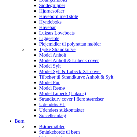
Siddegrupper
Hjørnesofaer
Havebord med stole
Hyndeboks
Havebar
Luksus Loveboats
Liggestole
Plejemidler til polyrattan møbler
Tyske Strandkurve
Model Anholt
Model Anholt & Lübeck cover
Model Sylt
Model Sylt & Lübeck XL cover
Tilbehør til Strandkurve Anholt & Sylt
Model Fur
Model Rømø
Model Lübeck (Luksus)
Strandkurv cover I flere størrelser
Udendørs EL
Udendørs stikkontakter
Solcelleanlæg
Børn
Børnemøbler
Sminkeborde til børn