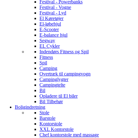
Festival - Powerbanks
Festival - Vogne
Festival - Lyd
El Køretøjer
El-løbehjul
E-Scooter
E-balance hjul
Segway
EL Cykler
Indendørs Fitness og Spil
Fitness
Spil
Camping
Overtræk til campingvogn
Campinglygter
Campingtelte
Bil
Opladere til El biler
Bil Tilbehør
Boligindretning
Stole
Barstole
Kontorstole
XXL Kontorstole
Chef kontorstole med massage