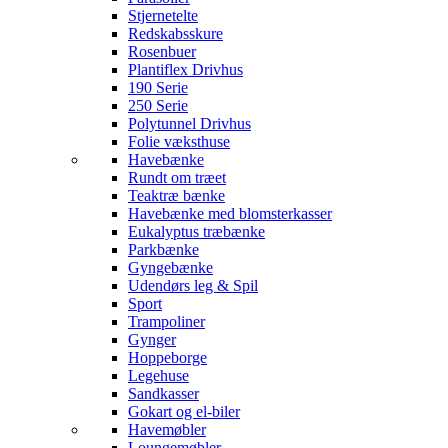
Stjernetelte
Redskabsskure
Rosenbuer
Plantiflex Drivhus
190 Serie
250 Serie
Polytunnel Drivhus
Folie væksthuse
Havebænke
Rundt om træet
Teaktræ bænke
Havebænke med blomsterkasser
Eukalyptus træbænke
Parkbænke
Gyngebænke
Udendørs leg & Spil
Sport
Trampoliner
Gynger
Hoppeborge
Legehuse
Sandkasser
Gokart og el-biler
Havemøbler
Loungemøbler