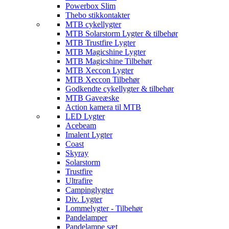
Powerbox Slim
Thebo stikkontakter
MTB cykellygter
MTB Solarstorm Lygter & tilbehør
MTB Trustfire Lygter
MTB Magicshine Lygter
MTB Magicshine Tilbehør
MTB Xeccon Lygter
MTB Xeccon Tilbehør
Godkendte cykellygter & tilbehør
MTB Gaveæske
Action kamera til MTB
LED Lygter
Acebeam
Imalent Lygter
Coast
Skyray
Solarstorm
Trustfire
Ultrafire
Campinglygter
Div. Lygter
Lommelygter - Tilbehør
Pandelamper
Pandelampe sæt