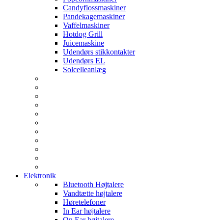
Candyflossmaskiner
Pandekagemaskiner
Vaffelmaskiner
Hotdog Grill
Juicemaskine
Udendørs stikkontakter
Udendørs EL
Solcelleanlæg
Elektronik
Bluetooth Højtalere
Vandtætte højtalere
Høretelefoner
In Ear højtalere
On Ear højtalere