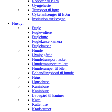
Robotter til Børn
Gyngeheste
Transport til børn
Cykelanhænger til Børn
Institution trækvogne
Husdyr
Fugle
Fuglevoliere
Fuglebure
Fuglekasse kamera
Fuglekasser
Hunde
Hvalpegårde
Hundetransport tasker
Hundetransport trailere
Hunderamper til bilen
Behandlingsbord til hunde
Høns
Hønsehuse
Kaninbure
Kaninbure
Løbegård til kaniner
Katte
Kattehuse
Kradsetræer