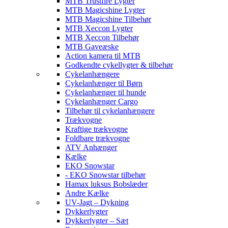
MTB Trustfire Lygter
MTB Magicshine Lygter
MTB Magicshine Tilbehør
MTB Xeccon Lygter
MTB Xeccon Tilbehør
MTB Gaveæske
Action kamera til MTB
Godkendte cykellygter & tilbehør
Cykelanhængere
Cykelanhænger til Børn
Cykelanhænger til hunde
Cykelanhænger Cargo
Tilbehør til cykelanhængere
Trækvogne
Kraftige trækvogne
Foldbare trækvogne
ATV Anhænger
Kælke
EKO Snowstar
- EKO Snowstar tilbehør
Hamax luksus Bobslæder
Andre Kælke
UV-Jagt – Dykning
Dykkerlygter
Dykkerlygter – Sæt