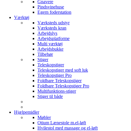
Gnavere
Pindsvinehuse
Egern foderstation
Værktøj
Værksteds udstyr
Værksteds kran
Arbejdslys
Arbejdsplatforme
Multi værktøj
Arbejdsbukke
Tilbehør
Stiger
Teleskopstiger
Teleskopstiger med soft luk
Teleskopstiger Pro
Foldbare Teleskopstiger
Foldbare Teleskopstiger Pro
Multifunktions-stiger
Stiger til både
Hjælpemidler
Møbler
Otium Lænestole m.el-løft
Hvilestol med massage og el-løft