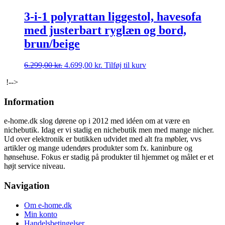
3-i-1 polyrattan liggestol, havesofa
med justerbart ryglæn og bord,
brun/beige
Den
Den
6.299,00
kr.
4.699,00
kr.
Tilføj til kurv
oprindelige
aktuelle
!-->
pris
pris
var:
er:
Information
6.299,00 kr..
4.699,00 kr..
e-home.dk slog dørene op i 2012 med idéen om at være en
nichebutik. Idag er vi stadig en nichebutik men med mange nicher.
Ud over elektronik er butikken udvidet med alt fra møbler, vvs
artikler og mange udendørs produkter som fx. kaninbure og
hønsehuse. Fokus er stadig på produkter til hjemmet og målet er et
højt service niveau.
Navigation
Om e-home.dk
Min konto
Handelsbetingelser