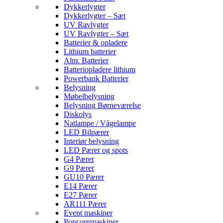
Dykkerlygter
Dykkerlygter – Sæt
UV Ravlygter
UV Ravlygter – Sæt
Batterier & opladere
Lithium batterier
Alm. Batterier
Batteriopladere lithium
Powerbank Batterier
Belysning
Møbelbelysning
Belysning Børneværelse
Diskolys
Natlampe / Vågelampe
LED Bilpærer
Interiør belysning
LED Pærer og spots
G4 Pærer
G9 Pærer
GU10 Pærer
E14 Pærer
E27 Pærer
AR111 Pærer
Event maskiner
Popcornmaskiner