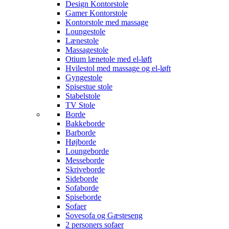
Design Kontorstole
Gamer Kontorstole
Kontorstole med massage
Loungestole
Lænestole
Massagestole
Otium lænetole med el-løft
Hvilestol med massage og el-løft
Gyngestole
Spisestue stole
Stabelstole
TV Stole
Borde
Bakkeborde
Barborde
Højborde
Loungeborde
Messeborde
Skriveborde
Sideborde
Sofaborde
Spiseborde
Sofaer
Sovesofa og Gæsteseng
2 personers sofaer