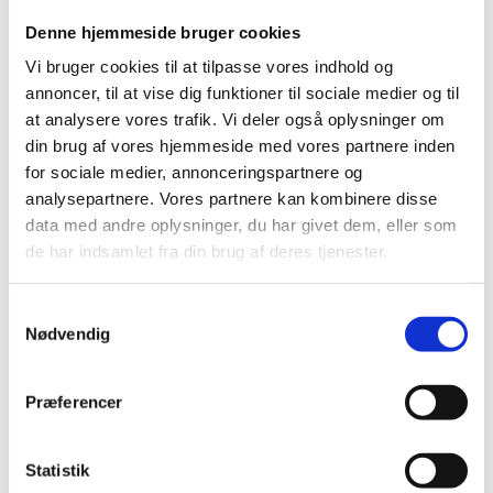
Køkken armaturer
Denne hjemmeside bruger cookies
Blanco Armaturer
Franke Armaturer
Vi bruger cookies til at tilpasse vores indhold og
KWC Armaturer
Gastro Armaturer
annoncer, til at vise dig funktioner til sociale medier og til
Reginox armaturer
at analysere vores trafik. Vi deler også oplysninger om
Sensor Armaturer
din brug af vores hjemmeside med vores partnere inden
Schock Armaturer
Teka Armaturer
for sociale medier, annonceringspartnere og
Grohe Blue Home Wifi
analysepartnere. Vores partnere kan kombinere disse
Grohe Blue Mono Wifi
data med andre oplysninger, du har givet dem, eller som
Kogende Armaturer
Grohe Red Duo II
de har indsamlet fra din brug af deres tjenester.
Grohe Red Mono
Kogende - Tilbehør
Køkken vaske
Samtykkevalg
Blanco vaske
Nødvendig
Reginox vaske
Plejemidler til alle slags vaske
Køkkenkværn
Præferencer
InSinkErator
Badeværelses armaturer
Håndvaske armaturer
Sæbedispensere
Statistik
Blanco sæbedispensere