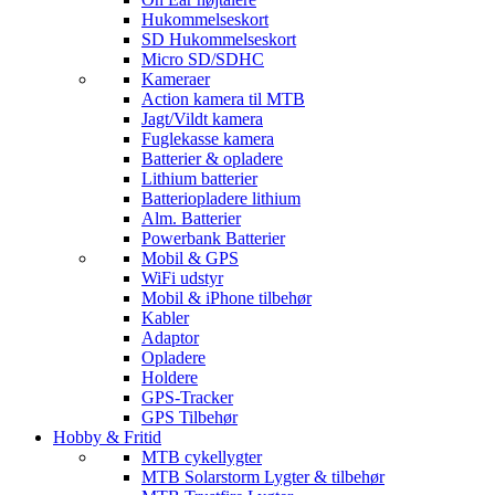
Hukommelseskort
SD Hukommelseskort
Micro SD/SDHC
Kameraer
Action kamera til MTB
Jagt/Vildt kamera
Fuglekasse kamera
Batterier & opladere
Lithium batterier
Batteriopladere lithium
Alm. Batterier
Powerbank Batterier
Mobil & GPS
WiFi udstyr
Mobil & iPhone tilbehør
Kabler
Adaptor
Opladere
Holdere
GPS-Tracker
GPS Tilbehør
Hobby & Fritid
MTB cykellygter
MTB Solarstorm Lygter & tilbehør