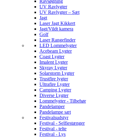
Ravsøgning
UV Ravlygter
UV Ravlygter – Sæt
Jagt
Laser Jagt Kikkert
Jagt/Vildt kamera
Golf
Laser Rangefinder
LED Lommelygter
Acebeam Lygter
Coast Lygter
Imalent Lygter
Skyray Lygter
Solarstorm Lygter
Trustfire lygter
Ultrafire Lygter
Camping Lygter
Diverse Lygter
Lommelygter - Tilbehør
Pandelamper
Pandelampe sæt
Festivalsudstyr
Festival - Selfiestænger
Festival - telte
Festival - Lys