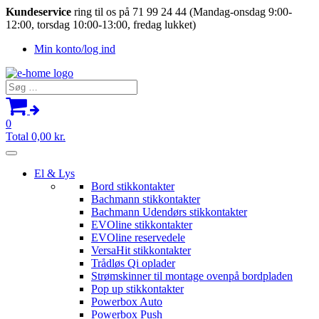
Kundeservice
ring til os på 71 99 24 44 (Mandag-onsdag 9:00-
12:00, torsdag 10:00-13:00, fredag lukket)
Min konto/log ind
Søg
efter:
0
Total
0,00
kr.
El & Lys
Bord stikkontakter
Bachmann stikkontakter
Bachmann Udendørs stikkontakter
EVOline stikkontakter
EVOline reservedele
VersaHit stikkontakter
Trådløs Qi oplader
Strømskinner til montage ovenpå bordpladen
Pop up stikkontakter
Powerbox Auto
Powerbox Push