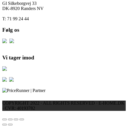
Gl Silkeborgvej 33
DK-8920 Randers NV
T: 71 99 24 44
Følg os
Vi tager imod
COPYRIGHT 2022 · ALL RIGHTS RESERVED · E-HOME.DK
· CVR: 40193782