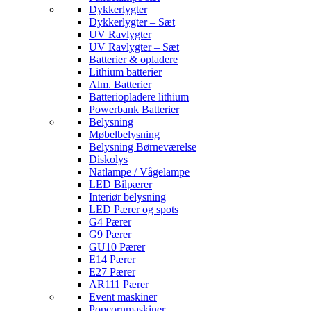
Dykkerlygter
Dykkerlygter – Sæt
UV Ravlygter
UV Ravlygter – Sæt
Batterier & opladere
Lithium batterier
Alm. Batterier
Batteriopladere lithium
Powerbank Batterier
Belysning
Møbelbelysning
Belysning Børneværelse
Diskolys
Natlampe / Vågelampe
LED Bilpærer
Interiør belysning
LED Pærer og spots
G4 Pærer
G9 Pærer
GU10 Pærer
E14 Pærer
E27 Pærer
AR111 Pærer
Event maskiner
Popcornmaskiner