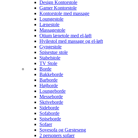
Design Kontorstole
Gamer Kontorstole
Kontorstole med massage
Loungestole
Lænestole
Massagestole
Otium lænetole med el-løft
Hvilestol med massage og el-løft
Gyngestole
Spisestue stole
Stabelstole
TV Stole
Borde
Bakkeborde
Barborde
Højborde
Loungeborde
Messeborde
Skriveborde
Sideborde
Sofaborde
Spiseborde
Sofaer
Sovesofa og Gæsteseng
2 personers sofaer