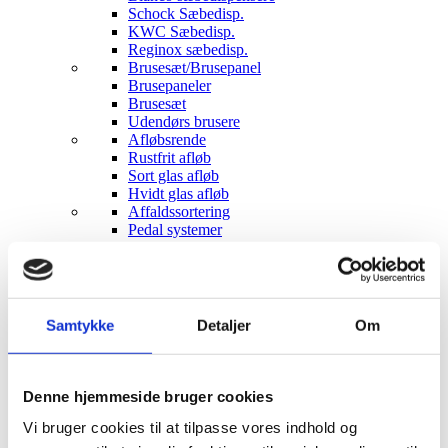
Schock Sæbedisp.
KWC Sæbedisp.
Reginox sæbedisp.
Brusesæt/Brusepanel
Brusepaneler
Brusesæt
Udendørs brusere
Afløbsrende
Rustfrit afløb
Sort glas afløb
Hvidt glas afløb
Affaldssortering
Pedal systemer
Haven
Udendørs indretning
Udendørs brusere
Bål og grill
Solcelleanlæg
Samtykke
Detaljer
Om
Luksus have Pavilloner
Tilbehør til luksus pavilloner
Havepavilloner
Art Deco Have pavilloner
Denne hjemmeside bruger cookies
Markiser
Vi bruger cookies til at tilpasse vores indhold og
Hængekøjer
Parasoller