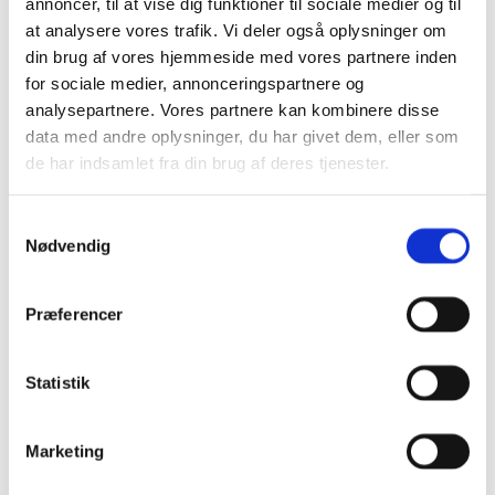
annoncer, til at vise dig funktioner til sociale medier og til
Stjernetelte
at analysere vores trafik. Vi deler også oplysninger om
Redskabsskure
din brug af vores hjemmeside med vores partnere inden
Rosenbuer
Plantiflex Drivhus
for sociale medier, annonceringspartnere og
190 Serie
analysepartnere. Vores partnere kan kombinere disse
250 Serie
data med andre oplysninger, du har givet dem, eller som
Polytunnel Drivhus
Folie væksthuse
de har indsamlet fra din brug af deres tjenester.
Havebænke
Rundt om træet
Teaktræ bænke
Samtykkevalg
Havebænke med blomsterkasser
Nødvendig
Eukalyptus træbænke
Parkbænke
Gyngebænke
Præferencer
Udendørs leg & Spil
Sport
Trampoliner
Gynger
Statistik
Hoppeborge
Legehuse
Sandkasser
Marketing
Gokart og el-biler
Havemøbler
Loungemøbler