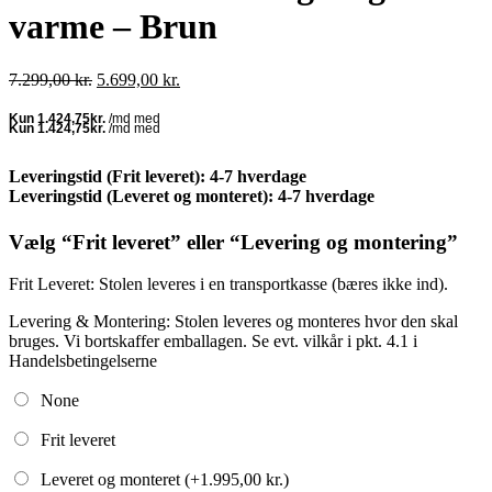
varme – Brun
Den
Den
7.299,00
kr.
5.699,00
kr.
oprindelige
aktuelle
pris
pris
var:
er:
7.299,00 kr..
5.699,00 kr..
Leveringstid (Frit leveret): 4-7 hverdage
Leveringstid (Leveret og monteret): 4-7 hverdage
Vælg “Frit leveret” eller “Levering og montering”
Frit Leveret: Stolen leveres i en transportkasse (bæres ikke ind).
Levering & Montering: Stolen leveres og monteres hvor den skal
bruges. Vi bortskaffer emballagen. Se evt. vilkår i pkt. 4.1 i
Handelsbetingelserne
None
Frit leveret
Leveret og monteret (+
1.995,00
kr.
)