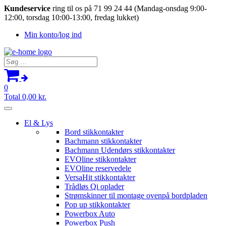
Kundeservice
ring til os på 71 99 24 44 (Mandag-onsdag 9:00-
12:00, torsdag 10:00-13:00, fredag lukket)
Min konto/log ind
Søg
efter:
0
Total
0,00
kr.
El & Lys
Bord stikkontakter
Bachmann stikkontakter
Bachmann Udendørs stikkontakter
EVOline stikkontakter
EVOline reservedele
VersaHit stikkontakter
Trådløs Qi oplader
Strømskinner til montage ovenpå bordpladen
Pop up stikkontakter
Powerbox Auto
Powerbox Push