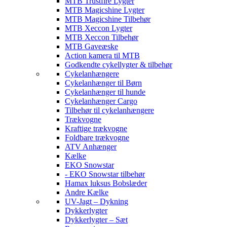
MTB Trustfire Lygter
MTB Magicshine Lygter
MTB Magicshine Tilbehør
MTB Xeccon Lygter
MTB Xeccon Tilbehør
MTB Gaveæske
Action kamera til MTB
Godkendte cykellygter & tilbehør
Cykelanhængere
Cykelanhænger til Børn
Cykelanhænger til hunde
Cykelanhænger Cargo
Tilbehør til cykelanhængere
Trækvogne
Kraftige trækvogne
Foldbare trækvogne
ATV Anhænger
Kælke
EKO Snowstar
- EKO Snowstar tilbehør
Hamax luksus Bobslæder
Andre Kælke
UV-Jagt – Dykning
Dykkerlygter
Dykkerlygter – Sæt