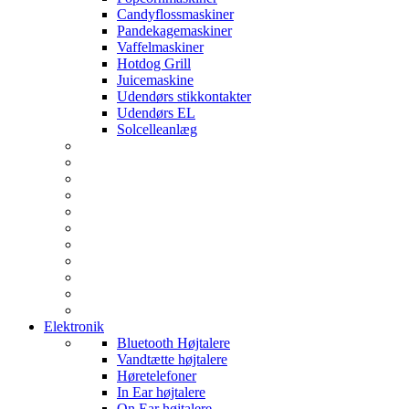
Candyflossmaskiner
Pandekagemaskiner
Vaffelmaskiner
Hotdog Grill
Juicemaskine
Udendørs stikkontakter
Udendørs EL
Solcelleanlæg
Elektronik
Bluetooth Højtalere
Vandtætte højtalere
Høretelefoner
In Ear højtalere
On Ear højtalere