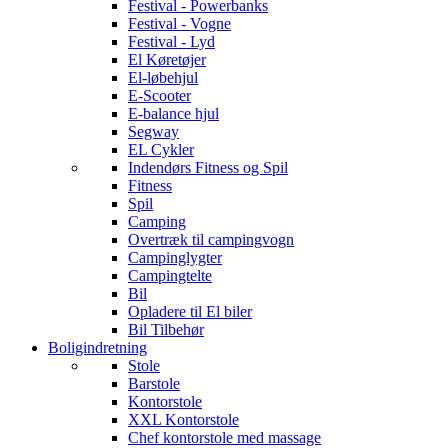
Festival - Powerbanks
Festival - Vogne
Festival - Lyd
El Køretøjer
El-løbehjul
E-Scooter
E-balance hjul
Segway
EL Cykler
Indendørs Fitness og Spil
Fitness
Spil
Camping
Overtræk til campingvogn
Campinglygter
Campingtelte
Bil
Opladere til El biler
Bil Tilbehør
Boligindretning
Stole
Barstole
Kontorstole
XXL Kontorstole
Chef kontorstole med massage