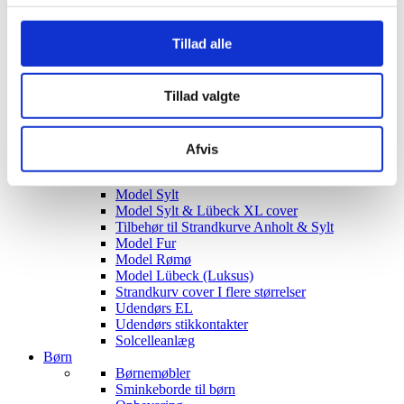
Siddegrupper
Hjørnesofaer
Tillad alle
Havebord med stole
Hyndeboks
Havebar
Tillad valgte
Luksus Loveboats
Liggestole
Plejemidler til polyrattan møbler
Tyske Strandkurve
Afvis
Model Anholt
Model Anholt & Lübeck cover
Model Sylt
Model Sylt & Lübeck XL cover
Tilbehør til Strandkurve Anholt & Sylt
Model Fur
Model Rømø
Model Lübeck (Luksus)
Strandkurv cover I flere størrelser
Udendørs EL
Udendørs stikkontakter
Solcelleanlæg
Børn
Børnemøbler
Sminkeborde til børn