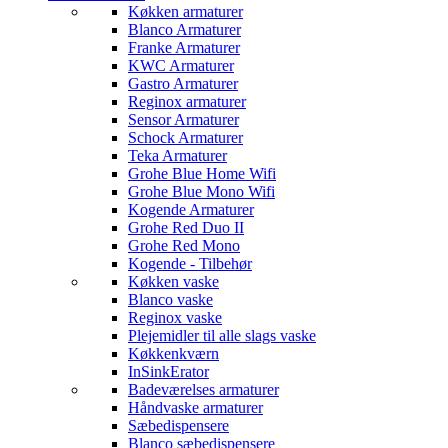
Køkken armaturer
Blanco Armaturer
Franke Armaturer
KWC Armaturer
Gastro Armaturer
Reginox armaturer
Sensor Armaturer
Schock Armaturer
Teka Armaturer
Grohe Blue Home Wifi
Grohe Blue Mono Wifi
Kogende Armaturer
Grohe Red Duo II
Grohe Red Mono
Kogende - Tilbehør
Køkken vaske
Blanco vaske
Reginox vaske
Plejemidler til alle slags vaske
Køkkenkværn
InSinkErator
Badeværelses armaturer
Håndvaske armaturer
Sæbedispensere
Blanco sæbedispensere